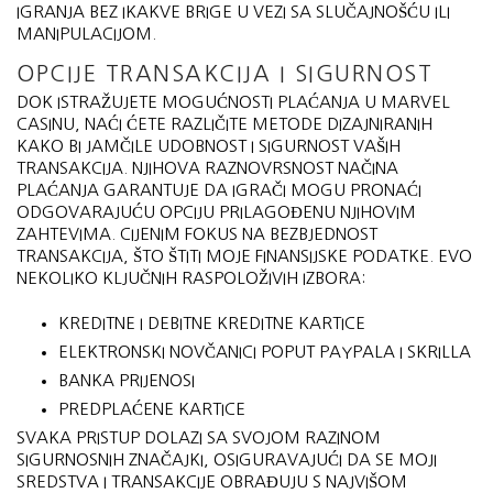
IGRANJA BEZ IKAKVE BRIGE U VEZI SA SLUČAJNOŠĆU ILI
MANIPULACIJOM.
OPCIJE TRANSAKCIJA I SIGURNOST
DOK ISTRAŽUJETE MOGUĆNOSTI PLAĆANJA U MARVEL
CASINU, NAĆI ĆETE RAZLIČITE METODE DIZAJNIRANIH
KAKO BI JAMČILE UDOBNOST I SIGURNOST VAŠIH
TRANSAKCIJA. NJIHOVA RAZNOVRSNOST NAČINA
PLAĆANJA GARANTUJE DA IGRAČI MOGU PRONAĆI
ODGOVARAJUĆU OPCIJU PRILAGOĐENU NJIHOVIM
ZAHTEVIMA. CIJENIM FOKUS NA BEZBJEDNOST
TRANSAKCIJA, ŠTO ŠTITI MOJE FINANSIJSKE PODATKE. EVO
NEKOLIKO KLJUČNIH RASPOLOŽIVIH IZBORA:
KREDITNE I DEBITNE KREDITNE KARTICE
ELEKTRONSKI NOVČANICI POPUT PAYPALA I SKRILLA
BANKA PRIJENOSI
PREDPLAĆENE KARTICE
SVAKA PRISTUP DOLAZI SA SVOJOM RAZINOM
SIGURNOSNIH ZNAČAJKI, OSIGURAVAJUĆI DA SE MOJI
SREDSTVA I TRANSAKCIJE OBRAĐUJU S NAJVIŠOM