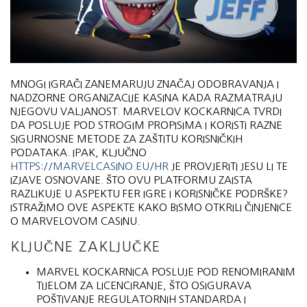
MNOGI IGRAČI ZANEMARUJU ZNAČAJ ODOBRAVANJA I
NADZORNE ORGANIZACIJE KASINA KADA RAZMATRAJU
NJEGOVU VALJANOST. MARVELOV KOCKARNICA TVRDI
DA POSLUJE POD STROGIM PROPISIMA I KORISTI RAZNE
SIGURNOSNE METODE ZA ZAŠTITU KORISNIČKIH
PODATAKA. IPAK, KLJUČNO
HTTPS://MARVELCASINO.EU/HR
JE PROVJERITI JESU LI TE
IZJAVE OSNOVANE. ŠTO OVU PLATFORMU ZAISTA
RAZLIKUJE U ASPEKTU FER IGRE I KORISNIČKE PODRŠKE?
ISTRAŽIMO OVE ASPEKTE KAKO BISMO OTKRILI ČINJENICE
O MARVELOVOM CASINU.
KLJUČNE ZAKLJUČKE
MARVEL KOCKARNICA POSLUJE POD RENOMIRANIM
TIJELOM ZA LICENCIRANJE, ŠTO OSIGURAVA
POŠTIVANJE REGULATORNIH STANDARDA I