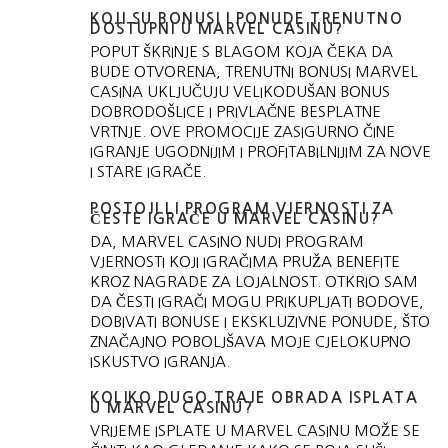
KOJI SU BONUSI I PONUDE TRENUTNO
DOSTUPNI U MARVEL CASINU?
POPUT ŠKRINJE S BLAGOM KOJA ČEKA DA
BUDE OTVORENA, TRENUTNI BONUSI MARVEL
CASINA UKLJUČUJU VELIKODUŠAN BONUS
DOBRODOŠLICE I PRIVLAČNE BESPLATNE
VRTNJE. OVE PROMOCIJE ZASIGURNO ČINE
IGRANJE UGODNIJIM I PROFITABILNIJIM ZA NOVE
I STARE IGRAČE.
POSTOJI LI PROGRAM VJERNOSTI ZA
ČESTE IGRAČE U MARVEL CASINU?
DA, MARVEL CASINO NUDI PROGRAM
VJERNOSTI KOJI IGRAČIMA PRUŽA BENEFITE
KROZ NAGRADE ZA LOJALNOST. OTKRIO SAM
DA ČESTI IGRAČI MOGU PRIKUPLJATI BODOVE,
DOBIVATI BONUSE I EKSKLUZIVNE PONUDE, ŠTO
ZNAČAJNO POBOLJŠAVA MOJE CJELOKUPNO
ISKUSTVO IGRANJA.
KOLIKO DUGO TRAJE OBRADA ISPLATA
U MARVEL CASINU?
VRIJEME ISPLATE U MARVEL CASINU MOŽE SE