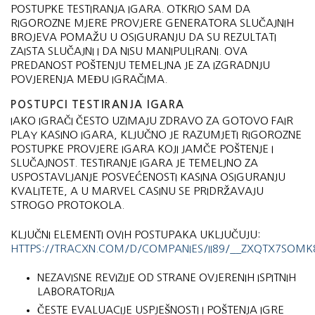
POSTUPKE TESTIRANJA IGARA. OTKRIO SAM DA
RIGOROZNE MJERE PROVJERE GENERATORA SLUČAJNIH
BROJEVA POMAŽU U OSIGURANJU DA SU REZULTATI
ZAISTA SLUČAJNI I DA NISU MANIPULIRANI. OVA
PREDANOST POŠTENJU TEMELJNA JE ZA IZGRADNJU
POVJERENJA MEĐU IGRAČIMA.
POSTUPCI TESTIRANJA IGARA
IAKO IGRAČI ČESTO UZIMAJU ZDRAVO ZA GOTOVO FAIR
PLAY KASINO IGARA, KLJUČNO JE RAZUMJETI RIGOROZNE
POSTUPKE PROVJERE IGARA KOJI JAMČE POŠTENJE I
SLUČAJNOST. TESTIRANJE IGARA JE TEMELJNO ZA
USPOSTAVLJANJE POSVEĆENOSTI KASINA OSIGURANJU
KVALITETE, A U MARVEL CASINU SE PRIDRŽAVAJU
STROGO PROTOKOLA.
KLJUČNI ELEMENTI OVIH POSTUPAKA UKLJUČUJU:
HTTPS://TRACXN.COM/D/COMPANIES/II89/__ZXQTX7SOM
NEZAVISNE REVIZIJE OD STRANE OVJERENIH ISPITNIH
LABORATORIJA
ČESTE EVALUACIJE USPJEŠNOSTI I POŠTENJA IGRE