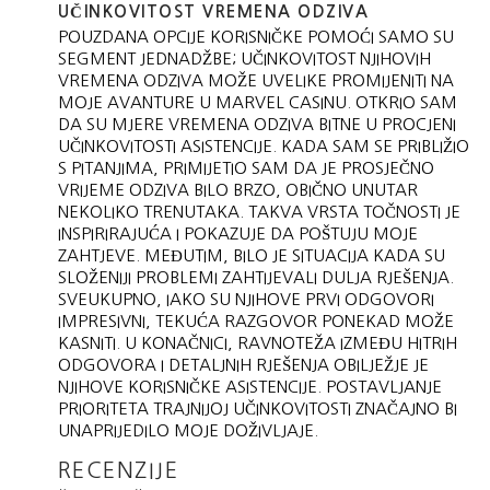
UČINKOVITOST VREMENA ODZIVA
POUZDANA OPCIJE KORISNIČKE POMOĆI SAMO SU
SEGMENT JEDNADŽBE; UČINKOVITOST NJIHOVIH
VREMENA ODZIVA MOŽE UVELIKE PROMIJENITI NA
MOJE AVANTURE U MARVEL CASINU. OTKRIO SAM
DA SU MJERE VREMENA ODZIVA BITNE U PROCJENI
UČINKOVITOSTI ASISTENCIJE. KADA SAM SE PRIBLIŽIO
S PITANJIMA, PRIMIJETIO SAM DA JE PROSJEČNO
VRIJEME ODZIVA BILO BRZO, OBIČNO UNUTAR
NEKOLIKO TRENUTAKA. TAKVA VRSTA TOČNOSTI JE
INSPIRIRAJUĆA I POKAZUJE DA POŠTUJU MOJE
ZAHTJEVE. MEĐUTIM, BILO JE SITUACIJA KADA SU
SLOŽENIJI PROBLEMI ZAHTIJEVALI DULJA RJEŠENJA.
SVEUKUPNO, IAKO SU NJIHOVE PRVI ODGOVORI
IMPRESIVNI, TEKUĆA RAZGOVOR PONEKAD MOŽE
KASNITI. U KONAČNICI, RAVNOTEŽA IZMEĐU HITRIH
ODGOVORA I DETALJNIH RJEŠENJA OBILJEŽJE JE
NJIHOVE KORISNIČKE ASISTENCIJE. POSTAVLJANJE
PRIORITETA TRAJNIJOJ UČINKOVITOSTI ZNAČAJNO BI
UNAPRIJEDILO MOJE DOŽIVLJAJE.
RECENZIJE