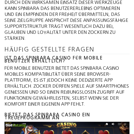
DURCH DEN WIRKSAMEN EINSATZ DIESER WERKZEUGE
KANN SPINBARA DAS BENUTZERERLEBNIS OPTIMIEREN
UND EIN EMPFINDEN DER FREIHEIT ÜBERMITTELN, DAS
SEINE ZIELGRUPPE ANSPRICHT DIESE ANPASSUNGSFÄHIGE
SUPPORTSTRUKTUR TRÄGT WESENTLICH DAZU BEI,
GLAUBEN UND LOYALITÄT UNTER DEN ZOCKERN ZU
STÄRKEN.
HÄUFIG GESTELLTE FRAGEN
IST DAS SPINBARA CASINO FÜR MOBILE
BENUTZER ERHÄLTLICH?
FÜR MOBILE BENUTZER BIETET DAS SPINBARA CASINO
MOBILES KOMPATIBILITÄT ÜBER SEINE BROWSER-
PLATTFORM, ES IST JEDOCH KEINE DEDIZIERTE APP
ERHÄLTLICH. ZOCKER DÜRFEN SPIELE AUF SMARTPHONES
GENIESSEN UND SO EINEN REIBUNGSLOSEN ZUGRIFF AUF F
UNKTIONEN GEWÄHRLEISTEN, SELBST WENN SIE DER K
OMFORT EINER EIGENEN APP FEHLT.
BIETET DAS SPINBARA CASINO EIN
TREUEPROGRAMM AN