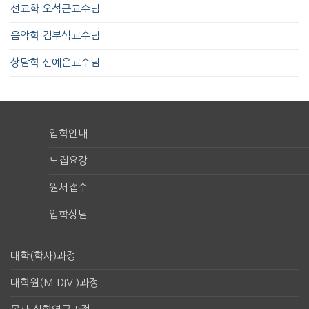
선교학 오석근교수님
음악학 김부식교수님
상담학 신예은교수님
입학안내
모집요강
원서접수
입학상담
대학(학사)과정
대학원(M.DIV.)과정