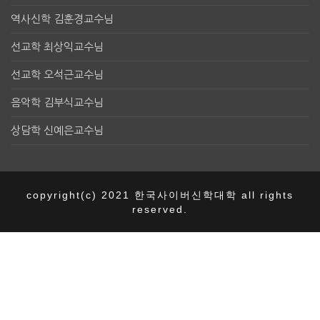
역사신학 김훈경교수님
선교학 최상익교수님
선교학 오석근교수님
음악학 김부식교수님
상담학 신예은교수님
copyright(c) 2021 한국사이버신학대학 all rights
reserved.