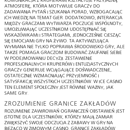
KOMUNIKACJA Z KRUPIERAMI KSZTAŁTUJE PRZYJAZNĄ
ATMOSFERĘ, KTÓRA MOTYWUJE GRACZY DO
ZADAWANIA PYTAŃ I SZUKANIA PORAD, WZBOGACAJĄC
ICH WIEDZĘ NA TEMAT GIER. DODATKOWO, INTERAKCJA
MIĘDZY GRACZAMI WYTWARZA POCZUCIE WSPÓLNOTY,
UMOŻLIWIAJĄC UCZESTNIKOM UDOSTĘPNIAĆ SIĘ
WSKAZÓWKAMI I STRATEGIAMI, JEDNOCZEŚNIE CIESZĄC
SIĘ EMOCJAMI GRY NA ŻYWO. TA AKTYWIZUJĄCA
WYMIANA NIE TYLKO POPRAWIA ŚRODOWISKO GRY, ALE
TAKŻE POMAGA GRACZOM BUDOWAĆ ZAUFANIE SIEBIE
W PODEJMOWANIU DECYZJI. ZESTAWIENIE
PROFESJONALNYCH KRUPIERÓW I ENTUZJASTYCZNYCH
GRACZY GENERUJE WCIĄGAJĄCE DOŚWIADCZENIE,
OSTATECZNIE WZMACNIAJĄC PRZYJEMNOŚĆ I
SATYSFAKCJĘ WSZYSTKICH UCZESTNIKÓW. W ICE CASINO
TEN ELEMENT SPOŁECZNY JEST RÓWNIE WAŻNY, JAK
SAME GRY.
ZROZUMIENIE GRANICE ZAKŁADÓW
ROZUMIENIE ZAWIROWAŃ OGRANICZEŃ OBSTAWIEŃ JEST
ISTOTNE DLA UCZESTNIKÓW, KTÓRZY MAJĄ ZAMIAR
ZWIĘKSZYĆ SWOJE ODCZUCIA Z ZABAWY W GRY NA
BIEZĄCO W ZIMOWYM CASINO. GRANICE ZAKŁADÓW