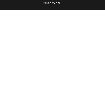
reserved.