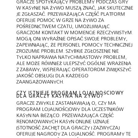
GRACZE SPOTYKAJĄCY PROBLEMY PODCZAS GRY
W KASYNIE NA ŻYWO MUSZĄ ZNAĆ, JAK SKUTECZNIE
JE ZGŁASZAĆ. PRZEWAŻAJĄCA CZĘŚĆ PLATFORM
OFERUJE POMOC W GRZE NA ŻYWO ZA
POŚREDNICTWEM CZATU, UMOŻLIWIAJĄC
GRACZOM KONTAKT W MOMENCIE RZECZYWISTYM.
MOGĄ ONI WYRAŹNIE OPISAĆ SWOJE PROBLEMY,
ZAPEWNIAJĄC, ŻE PERSONEL POMOCY TECHNICZNEJ
ZROZUMIE PROBLEM. SZYBKIE ZGŁOSZENIE NIE
TYLKO NAPRAWIA NATYCHMIASTOWY PROBLEM,
ALE MOŻE RÓWNIEŻ ULEPSZYĆ OGÓLNE WRAŻENIA
Z ZABAWY, WSPIERAJĄC OPERATOROM ZWIĘKSZYĆ
JAKOŚĆ OBSŁUGI DLA KAŻDEGO
ZAANGAŻOWANYCH.
CZY ISTNIEJE PROGRAM LOJALNOŚCIOWY
DLA GRACZY KASYNA NA ŻYWO?
GRACZE ZWYKLE ZASTANAWIAJĄ O, CZY MA
PROGRAM LOJALNOŚCIOWY DLA UCZESTNIKÓW
KASYN NA BIEZĄCO. PRZEWAŻAJĄCA CZĘŚĆ
RENOMOWANYCH KASYN ONLINE UZNAJE
ISTOTNOŚĆ ZACHĘT DLA GRACZY I ZAZWYCZAJ
OFERUJE NAGRODY ZA LOJALNOŚĆ. PROGRAMY TE