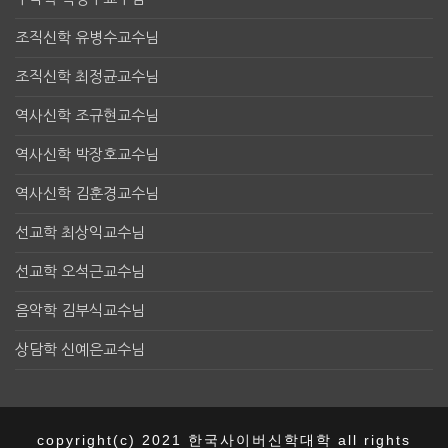
조직신학 유병수교수님
조직신학 최정균교수님
역사신학 조규현교수님
역사신학 박장호교수님
역사신학 김훈경교수님
선교학 최상익교수님
선교학 오석근교수님
음악학 김부식교수님
상담학 신예은교수님
copyright(c) 2021 한국사이버신학대학 all rights