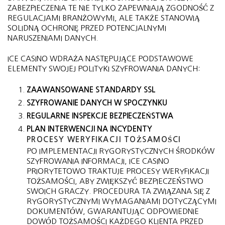
ZABEZPIECZENIA TE NIE TYLKO ZAPEWNIAJĄ ZGODNOŚĆ Z
REGULACJAMI BRANŻOWYMI, ALE TAKŻE STANOWIĄ
SOLIDNĄ OCHRONĘ PRZED POTENCJALNYMI
NARUSZENIAMI DANYCH.
ICE CASINO WDRAŻA NASTĘPUJĄCE PODSTAWOWE
ELEMENTY SWOJEJ POLITYKI SZYFROWANIA DANYCH:
ZAAWANSOWANE STANDARDY SSL
SZYFROWANIE DANYCH W SPOCZYNKU
REGULARNE INSPEKCJE BEZPIECZEŃSTWA
PLAN INTERWENCJI NA INCYDENTY
PROCESY WERYFIKACJI TOŻSAMOŚCI
PO IMPLEMENTACJI RYGORYSTYCZNYCH ŚRODKÓW
SZYFROWANIA INFORMACJI, ICE CASINO
PRIORYTETOWO TRAKTUJE PROCESY WERYFIKACJI
TOŻSAMOŚCI, ABY ZWIĘKSZYĆ BEZPIECZEŃSTWO
SWOICH GRACZY. PROCEDURA TA ZWIĄZANA SIĘ Z
RYGORYSTYCZNYMI WYMAGANIAMI DOTYCZĄCYMI
DOKUMENTÓW, GWARANTUJĄC ODPOWIEDNIE
DOWÓD TOŻSAMOŚCI KAŻDEGO KLIENTA PRZED