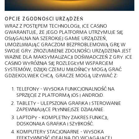
OPCJE ZGODNOŚCI URZĄDZEŃ
WRAZ Z POSTĘPEM TECHNOLOGII, ICE CASINO
GWARANTUJE, ŻE JEGO PLATFORMA UTRZYMUJE SIĘ
OSIĄGALNA NA SZEROKIEJ GAMIE URZĄDZEŃ,
UMOŻLIWIAJĄC GRACZOM BEZPROBLEMOWĄ GRĘ W
SWOJE GRY. ZROZUMIENIE ZDOLNOŚCI URZĄDZENIA JEST
WAŻNE DLA MAKSYMALIZACJI DOŚWIADCZEŃ Z GRY. ICE
CASINO WYRÓŻNIA SIĘ ROZLEGŁYM WSPARCIEM
SYSTEMÓW, DZIĘKI CZEMU MIŁOŚNICY MOGĄ GRAĆ
GDZIEKOLWIEK CHCĄ. GRACZE MOGĄ UŻYWAĆ Z:
TELEFONY – WYSOKA FUNKCJONALNOŚĆ NA
SPRZĘCIE Z PLATFORMĄ IOS I ANDROID.
TABLETY – ULEPSZONA GRAFIKA I STEROWANIE
ZAPEWNIAJĄCE PŁYNNIEJSZE DZIAŁANIE.
LAPTOPY – KOMPLETNY ZAKRES FUNKCJI,
DOSKONAŁA GRAFIKA I SZYBKOŚĆ.
KOMPUTERY STACJONARNE – WYSOKA
EFEKTYWNOŚĆ IDEALNA DO WCIĄGAJĄCEJ