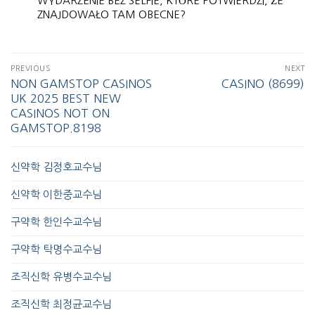
WYDARZENIE BEZ SELFIE, KTÓRE POTWIERDZI, ŻE
ZNAJDOWAŁO TAM OBECNE?
PREVIOUS
NEXT
NON GAMSTOP CASINOS
CASINO (8699)
UK 2025 BEST NEW
CASINOS NOT ON
GAMSTOP.8198
신약학 김정호교수님
신약학 이한중교수님
구약학 한인수교수님
구약학 탁명수교수님
조직신학 유병수교수님
조직신학 최정균교수님