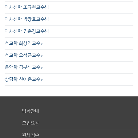
역사신학 조규현교수님
역사신학 박장호교수님
역사신학 김훈경교수님
선교학 최상익교수님
선교학 오석근교수님
음악학 김부식교수님
상담학 신예은교수님
입학안내
모집요강
원서접수