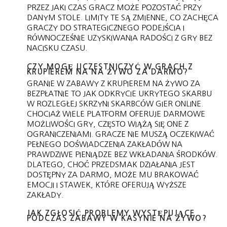
PRZEZ JAKI CZAS GRACZ MOŻE POZOSTAĆ PRZY
DANYM STOLE. LIMITY TE SĄ ZMIENNE, CO ZACHĘCA
GRACZY DO STRATEGICZNEGO PODEJŚCIA I
RÓWNOCZEŚNIE UZYSKIWANIA RADOŚCI Z GRY BEZ
NACISKU CZASU.
CZY MOGĘ UCZESTNICZYĆ W GRACH Z
KRUPIEREM NA NA ŻYWO ZA DARMO?
GRANIE W ZABAWY Z KRUPIEREM NA ŻYWO ZA
BEZPŁATNIE TO JAK ODKRYCIE UKRYTEGO SKARBU
W ROZLEGŁEJ SKRZYNI SKARBCÓW GIER ONLINE.
CHOCIAŻ WIELE PLATFORM OFERUJE DARMOWE
MOŻLIWOŚCI GRY, CZĘSTO WIĄŻĄ SIĘ ONE Z
OGRANICZENIAMI. GRACZE NIE MUSZĄ OCZEKIWAĆ
PEŁNEGO DOŚWIADCZENIA ZAKŁADÓW NA
PRAWDZIWE PIENIĄDZE BEZ WKŁADANIA ŚRODKÓW.
DLATEGO, CHOĆ PRZEDSMAK DZIAŁANIA JEST
DOSTĘPNY ZA DARMO, MOŻE MU BRAKOWAĆ
EMOCJI I STAWEK, KTÓRE OFERUJĄ WYŻSZE
ZAKŁADY.
JAK ZGŁOSIĆ PROBLEMY WYSTĘPUJĄCE
PODCZAS ZABAWY W KASYNIE NA ŻYWO?