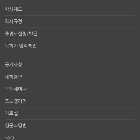
학사제도
학사규정
증명서신청/발급
목회자 임직특전
공지사항
대학홍보
오픈세미나
포토갤러리
자료실
질문과답변
FAQ