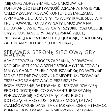
IMIĘ ORAZ ADRES E-MAIL, CO UMOŻLIWI ICH
POPRAWNOŚĆ I EFEKTYWNOŚĆ DZIAŁANIA. NASTĘPNIE
NALEŻY ZWERYFIKOWAĆ KONTO, DOSTARCZAJĄC
WYMAGANE DOKUMENTY. PO WERYFIKACJI, SELEKCJA
PREFEROWANEJ FORMY WPŁATY UMOŻLIWIA NA
DOKONANIE WSTĘPNEJ WPŁATY I SZYBKIE ROZPOCZĘCIE
GRY W KOCHANE GRY. ABY UZYSKAĆ WIĘCEJ
INFORMACJI NA PRZEDMIOT TEJ CIEKAWIEJ PLATFORMY,
ZACHĘCAMY DO DALSZEJ EKSPLORACJI.
SPRAWDŹ STRONĘ SIECIOWĄ GRY
MALINA
ABY ROZPOCZĄĆ PROCES ZAPISANIA, PIERWSZYM
KROKIEM JEST SPRAWDZENIE STRONY INTERNETOWEJ
MALINA CASINO. SZYBKIE PORUSZANIE SIĘ PO WITRYNIE
MOŻE ISTOTNIE ZWIĘKSZYĆ KOMFORT UŻYTKOWANIA.
TRZEBA ZORGANIZOWAĆ O PRZEJRZYSTY
ROZMIESZCZENIE, W KTÓRYM KLUCZOWE DZIAŁY SĄ
PROSTO DOSTĘPNE, CO GWARANTUJE SPRAWNĄ
PORUSZANIE SIĘ. KORZYSTAJĄC Z INSTRUKCJI
DOTYCZĄCYCH OBSŁUGI, GRACZE MOGĄ ŁATWO
ZNALEŹĆ WAŻNE DANE, TAKIE JAK GRY, OFERTY I POMOC
KLIENTA. DOSTOSOWUJĄCY SIĘ PROJEKT WITRYNY