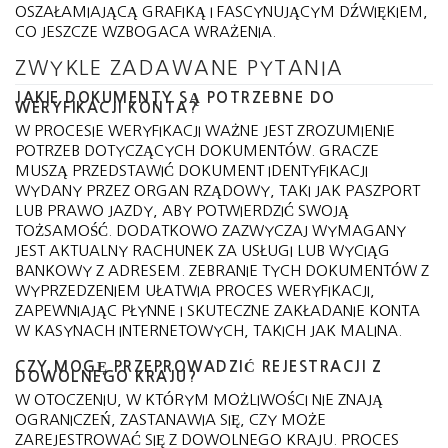
OSZAŁAMIAJĄCĄ GRAFIKĄ I FASCYNUJĄCYM DŹWIĘKIEM,
CO JESZCZE WZBOGACA WRAŻENIA.
ZWYKLE ZADAWANE PYTANIA
JAKIE DOKUMENTY SĄ POTRZEBNE DO
WERYFIKACJI KONTA?
W PROCESIE WERYFIKACJI WAŻNE JEST ZROZUMIENIE
POTRZEB DOTYCZĄCYCH DOKUMENTÓW. GRACZE
MUSZĄ PRZEDSTAWIĆ DOKUMENT IDENTYFIKACJI
WYDANY PRZEZ ORGAN RZĄDOWY, TAKI JAK PASZPORT
LUB PRAWO JAZDY, ABY POTWIERDZIĆ SWOJĄ
TOŻSAMOŚĆ. DODATKOWO ZAZWYCZAJ WYMAGANY
JEST AKTUALNY RACHUNEK ZA USŁUGI LUB WYCIĄG
BANKOWY Z ADRESEM. ZEBRANIE TYCH DOKUMENTÓW Z
WYPRZEDZENIEM UŁATWIA PROCES WERYFIKACJI,
ZAPEWNIAJĄC PŁYNNE I SKUTECZNE ZAKŁADANIE KONTA
W KASYNACH INTERNETOWYCH, TAKICH JAK MALINA.
CZY MOGĘ PRZEPROWADZIĆ REJESTRACJI Z
DOWOLNEGO KRAJU?
W OTOCZENIU, W KTÓRYM MOŻLIWOŚCI NIE ZNAJĄ
OGRANICZEŃ, ZASTANAWIA SIĘ, CZY MOŻE
ZAREJESTROWAĆ SIĘ Z DOWOLNEGO KRAJU. PROCES