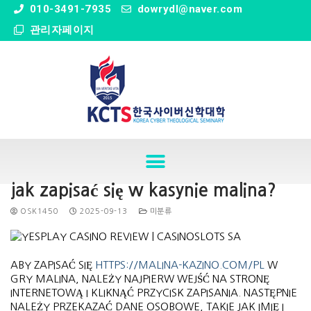
" />
010-3491-7935
dowrydl@naver.com
관리자페이지
jak zapisać się w kasynie malina?
OSK1450
2025-09-13
미분류
ABY ZAPISAĆ SIĘ
HTTPS://MALINA-KAZINO.COM/PL
W
GRY MALINA, NALEŻY NAJPIERW WEJŚĆ NA STRONĘ
INTERNETOWĄ I KLIKNĄĆ PRZYCISK ZAPISANIA. NASTĘPNIE
NALEŻY PRZEKAZAĆ DANE OSOBOWE, TAKIE JAK IMIĘ I