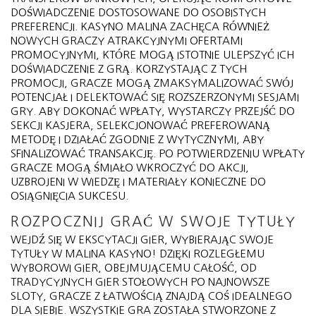
DOŚWIADCZENIE DOSTOSOWANE DO OSOBISTYCH
PREFERENCJI. KASYNO MALINA ZACHĘCA RÓWNIEŻ
NOWYCH GRACZY ATRAKCYJNYMI OFERTAMI
PROMOCYJNYMI, KTÓRE MOGĄ ISTOTNIE ULEPSZYĆ ICH
DOŚWIADCZENIE Z GRĄ. KORZYSTAJĄC Z TYCH
PROMOCJI, GRACZE MOGĄ ZMAKSYMALIZOWAĆ SWÓJ
POTENCJAŁ I DELEKTOWAĆ SIĘ ROZSZERZONYMI SESJAMI
GRY. ABY DOKONAĆ WPŁATY, WYSTARCZY PRZEJŚĆ DO
SEKCJI KASJERA, SELEKCJONOWAĆ PREFEROWANĄ
METODĘ I DZIAŁAĆ ZGODNIE Z WYTYCZNYMI, ABY
SFINALIZOWAĆ TRANSAKCJĘ. PO POTWIERDZENIU WPŁATY
GRACZE MOGĄ ŚMIAŁO WKROCZYĆ DO AKCJI,
UZBROJENI W WIEDZĘ I MATERIAŁY KONIECZNE DO
OSIĄGNIĘCIA SUKCESU.
ROZPOCZNIJ GRAĆ W SWOJE TYTUŁY
WEJDŹ SIĘ W EKSCYTACJI GIER, WYBIERAJĄC SWOJE
TYTUŁY W MALINA KASYNO! DZIĘKI ROZLEGŁEMU
WYBOROWI GIER, OBEJMUJĄCEMU CAŁOŚĆ, OD
TRADYCYJNYCH GIER STOŁOWYCH PO NAJNOWSZE
SLOTY, GRACZE Z ŁATWOŚCIĄ ZNAJDĄ COŚ IDEALNEGO
DLA SIEBIE. WSZYSTKIE GRA ZOSTAŁA STWORZONE Z