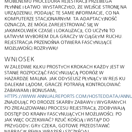
MOBILNEMU PROCEDURA REJESTRACJI PRZEBIEGA
PŁYNNIE I ŁATWO. WYSTARCZYŁO, ŻE WEJŚCIE STRONĘ NA
URZĄDZENIU, PODAJĄC TE SAME INFORMACJE, CO NA
KOMPUTERZE STACJONARNYM. TA ADAPTACYJNOŚĆ
OZNACZA, ŻE MÓGŁ ZAREJESTROWAĆ SIĘ W
JAKIMKOLWIEK CZASIE I LOKALIZACJI, CO UCZYNI TO
ŁATWYM WYBOREM DLA GRACZY W CIĄGŁYM RUCHU.
REJESTRACJA PRZENOŚNA OTWIERA FASCYNUJĄCE
MOŻLIWOŚCI ROZRYWKI!
WNIOSEK
W ZALEDWIE KILKU PROSTYCH KROKACH KAŻDY JEST W
STANIE ROZPOCZĄĆ FASCYNUJĄCĄ PODRÓŻ W
HAZARDZIE MALINA. JAK ODYSEUSZ PŁYNĄCY W REJS KU
DALEKIM LĄDOM, GRACZE POTRAFIĄ KONTROLOWAĆ
ZABAWAMI I BONUSAMI,
HTTPS://WWW.ANNUALREPORTS.COM/HOSTEDDATA/ANNU
ZNAJDUJĄC PO DRODZE SKARBY ZABAWY I WYGRANYCH.
PO ZREALIZOWANIU PROCESU REJESTRACJI, ZDOBYWAJĄ
DOSTĘP DO KRAINY FASCYNUJĄCYCH MOŻLIWOŚCI. PO
JAK WIĘC OCZEKIWAĆ? RZUĆ KOŚCIĄ I WSTĄP DO
PRZYGODY; GRY CZEKA, GOTOWE PRZEDSTAWIĆ
NARRACJĘ PEŁNĄ WRAŻEŃ I SZCZĘŚCIA!