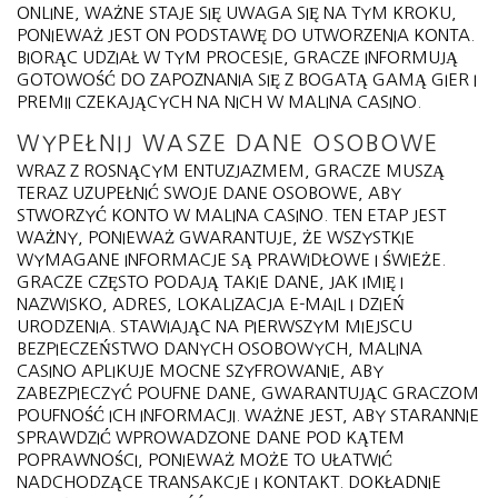
ONLINE, WAŻNE STAJE SIĘ UWAGA SIĘ NA TYM KROKU,
PONIEWAŻ JEST ON PODSTAWĘ DO UTWORZENIA KONTA.
BIORĄC UDZIAŁ W TYM PROCESIE, GRACZE INFORMUJĄ
GOTOWOŚĆ DO ZAPOZNANIA SIĘ Z BOGATĄ GAMĄ GIER I
PREMII CZEKAJĄCYCH NA NICH W MALINA CASINO.
WYPEŁNIJ WASZE DANE OSOBOWE
WRAZ Z ROSNĄCYM ENTUZJAZMEM, GRACZE MUSZĄ
TERAZ UZUPEŁNIĆ SWOJE DANE OSOBOWE, ABY
STWORZYĆ KONTO W MALINA CASINO. TEN ETAP JEST
WAŻNY, PONIEWAŻ GWARANTUJE, ŻE WSZYSTKIE
WYMAGANE INFORMACJE SĄ PRAWIDŁOWE I ŚWIEŻE.
GRACZE CZĘSTO PODAJĄ TAKIE DANE, JAK IMIĘ I
NAZWISKO, ADRES, LOKALIZACJA E-MAIL I DZIEŃ
URODZENIA. STAWIAJĄC NA PIERWSZYM MIEJSCU
BEZPIECZEŃSTWO DANYCH OSOBOWYCH, MALINA
CASINO APLIKUJE MOCNE SZYFROWANIE, ABY
ZABEZPIECZYĆ POUFNE DANE, GWARANTUJĄC GRACZOM
POUFNOŚĆ ICH INFORMACJI. WAŻNE JEST, ABY STARANNIE
SPRAWDZIĆ WPROWADZONE DANE POD KĄTEM
POPRAWNOŚCI, PONIEWAŻ MOŻE TO UŁATWIĆ
NADCHODZĄCE TRANSAKCJE I KONTAKT. DOKŁADNIE