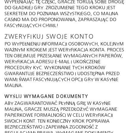
WYPEŁNIAJĄC TĘ CZĘŚĆ, GRACZE TORUJĄ SOBIE DROGĘ
DO GŁADKIEJ GRY. ZROZUMIENIE TEGO KROKU JEST
SEKRETEM DO POZNANIA WSZYSTKIEGO, CO MALINA
CASINO MA DO PROPONOWANIA, ZAPRASZAJĄC DO
FASCYNUJĄCYCH CHWIL!
ZWERYFIKUJ SWOJE KONTO
PO WYPEŁNIENIU INFORMACJI OSOBOWYCH, KOLEJNYM
WAŻNYM KROKIEM JEST WERYFIKACJA KONTA. PROCES
TEN OBEJMUJE PRZESŁANIE WYMAGANYCH PAPIERÓW,
WERYFIKACJA ADRESU E-MAIL I UKOŃCZENIE
PROCEDURY KYC. WYKONANIE TYCH KROKÓW
GWARANTUJE BEZPIECZEŃSTWO I UDOSTĘPNIA PRZED
WAMI ŚWIAT FASCYNUJĄCYCH OPCJI GRY W KASYNIE
MALINA.
WYŚLIJ WYMAGANE DOKUMENTY
ABY ZAGWARANTOWAĆ PŁYNNĄ GRĘ W KASYNIE
MALINA, GRACZE MUSZĄ PRZEDŁOŻYĆ WYMAGANE
PAPIERKOWE FORMALNOŚCI W CELU WERYFIKACJI
SWOICH KONT. TEN KONIECZNY KROK POPRAWIA
BEZPIECZEŃSTWO I ZAPEWNIA ZGODNOŚĆ Z
REGULACJAMI PRAWA. WYMAGANE DOKUMENTY