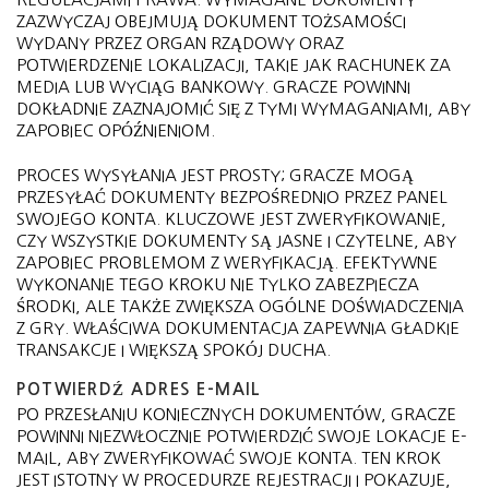
ZAZWYCZAJ OBEJMUJĄ DOKUMENT TOŻSAMOŚCI
WYDANY PRZEZ ORGAN RZĄDOWY ORAZ
POTWIERDZENIE LOKALIZACJI, TAKIE JAK RACHUNEK ZA
MEDIA LUB WYCIĄG BANKOWY. GRACZE POWINNI
DOKŁADNIE ZAZNAJOMIĆ SIĘ Z TYMI WYMAGANIAMI, ABY
ZAPOBIEC OPÓŹNIENIOM.
PROCES WYSYŁANIA JEST PROSTY; GRACZE MOGĄ
PRZESYŁAĆ DOKUMENTY BEZPOŚREDNIO PRZEZ PANEL
SWOJEGO KONTA. KLUCZOWE JEST ZWERYFIKOWANIE,
CZY WSZYSTKIE DOKUMENTY SĄ JASNE I CZYTELNE, ABY
ZAPOBIEC PROBLEMOM Z WERYFIKACJĄ. EFEKTYWNE
WYKONANIE TEGO KROKU NIE TYLKO ZABEZPIECZA
ŚRODKI, ALE TAKŻE ZWIĘKSZA OGÓLNE DOŚWIADCZENIA
Z GRY. WŁAŚCIWA DOKUMENTACJA ZAPEWNIA GŁADKIE
TRANSAKCJE I WIĘKSZĄ SPOKÓJ DUCHA.
POTWIERDŹ ADRES E-MAIL
PO PRZESŁANIU KONIECZNYCH DOKUMENTÓW, GRACZE
POWINNI NIEZWŁOCZNIE POTWIERDZIĆ SWOJE LOKACJE E-
MAIL, ABY ZWERYFIKOWAĆ SWOJE KONTA. TEN KROK
JEST ISTOTNY W PROCEDURZE REJESTRACJI I POKAZUJE,