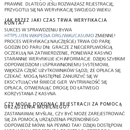
PRAWNE. DLATEGO JEŚLI ROZWAŻASZ REJESTRACJĘ,
PRZYGOTUJ SIĘ NA WERYFIKACJĘ SWOJEGO WIEKU.
JAK PRZEZ JAKI CZAS TRWA WERYFIKACJA
KONTA?
SUKCES W SPRAWDZENIU BYWA
HTTPS://EN.WIKIPEDIA.ORG/WIKI/CASUMO
ZMIENNE!
PROCES WERYFIKACJI NAJCZĘŚCIEJ TRWA OD PARĘ
GODZIN DO PARU DNI. GRACZE Z NIECIERPLIWOŚCIĄ
OCZEKUJĄ NA ZATWIERDZENIE, PONIEWAŻ KASYNO
STARANNIE WERYFIKUJE ICH INFORMACJE. DZIĘKI SZYBKIM
ODPOWIEDZIOM I USPRAWNIONEMU SYSTEMOWI,
WIĘKSZA CZĘŚĆ UŻYTKOWNIKÓW SĄDZI, ŻE OPŁACA SIĘ
CZEKAĆ. MOGĄ NASTĘPNIE ZANURZYĆ SIĘ W
EKSCYTUJĄCYM ŚWIECIE GIER. WYTRWAŁOŚĆ SIĘ
OPŁACA, OTWIERAJĄC DROGĘ DO ŁATWEGO
KORZYSTANIA Z KASYNA.
CZY MOGĘ DOKONAĆ REJESTRACJI ZA POMOCĄ
URZĄDZENIA MOBILNEGO?
ZASTANAWIAŁ MYŚLAŁ, CZY BYĆ MOŻE ZAREJESTROWAĆ
SIĘ ZA POMOCĄ URZĄDZENIA PRZENOŚNEGO.
ODPOWIEDŹ MÓWI: NA PEWNO TAK! DZIĘKI DOSTĘPOWI