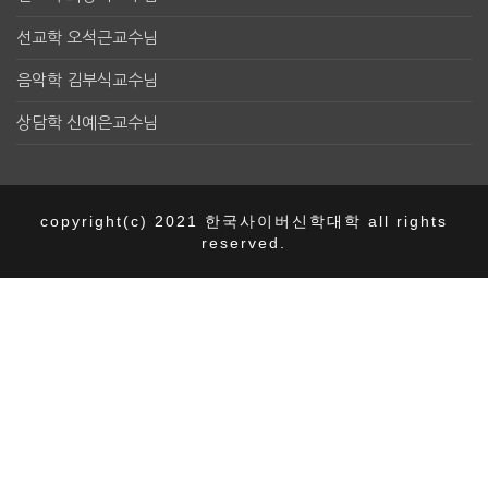
선교학 오석근교수님
음악학 김부식교수님
상담학 신예은교수님
copyright(c) 2021 한국사이버신학대학 all rights
reserved.