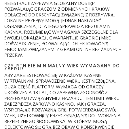
REJESTRACJI ZAPEWNIA GLOBALNY DOSTĘP,
POZWALAJĄC GRACZOM Z ODMIENNYCH KRAJÓW
DOŁĄCZYĆ DO EKSCYTACJI ZWIĄZANEJ Z ROZRYWKĄ.
LOKALNE PRZEPISY MOGĄ JEDNAK NAKŁADAĆ
OGRANICZENIA, DLATEGO SPRAWDZA REGULAMIN
KASYNA. ROZUMIEJĄC WYMAGANIA SZCZEGÓLNE DLA
SWOJEJ LOKALIZACJI, GWARANTUJE GŁADKIE I MIŁE
DOŚWIADCZENIE, POZWALAJĄC DELEKTOWAĆ SIĘ
EMOCJAMI ZWIĄZANYMI Z GRAMI ONLINE BEZ ŻADNYCH
PRZERW.
CZY ISTNIEJE MINIMALNY WIEK WYMAGANY DO
ZAPISU?
ABY ZAREJESTROWAĆ SIĘ W KAŻDYM KASYNIE
WIRTUALNYM, SPRAWDZENIE WIEKU JEST NIEZBĘDNA.
DUŻA CZĘŚĆ PLATFORM WYMAGA OD GRACZY
UKOŃCZENIA 18 LAT, CO ZAPEWNIA ZGODNOŚĆ Z
PRZEPISAMI ZWIĄZANYMI Z HAZARDU. TEN LIMIT WIEKU
ZABEZPIECZA ZARÓWNO KASYNO, JAK I GRACZA,
WSPIERAJĄC ROZWAŻNĄ GRĘ. POTWIERDZAJĄC SWÓJ
WIEK, UŻYTKOWNICY PRZYCZYNIAJĄ SIĘ DO TWORZENIA
BEZPIECZNEGO ŚRODOWISKA, W KTÓRYM MOGĄ
DELEKTOWAĆ SIĘ GRĄ BEZ OBAW O KONSEKWENCJE