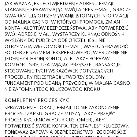
JAK WAŻNA JEST POTWIERDZENIE ADRESU E-MAIL.
STARANNIE SPRAWDZAJĄC SWÓJ ADRES E-MAIL, GRACZE
GWARANTUJĄ OTRZYMYWANIE ISTOTNYCH INFORMACJI
OD MALINA CASINO, W KTÓRYCH PROMOCJI, ZMIAN
KONTA I ALERTÓW BEZPIECZEŃSTWA. ABY POTWIERDZIĆ
SWÓJ ADRES E-MAIL, WYSTARCZY KLIKNĄĆ ODNOŚNIK
WYSŁANY DO PUDEŁKA ODBIORCZEJ. JEŚLI NIE
OTRZYMAJĄ WIADOMOŚCI E-MAIL, WARTO SPRAWDZIĆ
FOLDER ZE SPAMEM. EKSPRESOWE POTWIERDZENIE NIE
JEDYNIE OCHRONI KONTO, ALE TAKŻE POPRAWI
KOMFORT GRY, UŁATWIAJĄC PRZYSZŁE TRANSAKCJE.
STOSOWANIE TYCH WSKAZÓWEK DOTYCZĄCYCH
PROCEDURY REJESTRACJI UTWORZY SOLIDNY
FUNDAMENT POD UDANĄ PRZYGODĘ W MALINA CASINO.
NIE ZAPOMNIJ TEGO KLUCZOWEGO KROKU!
KOMPLETNY PROCES KYC
SPRAWDZENIE LOKACJI E-MAIL TO NIE ZAKOŃCZENIE
PROCESU ZAPISU; GRACZE MUSZĄ TAKŻE PRZEJŚĆ
PROCES KYC (KNOW YOUR CUSTOMER), ABY
POTWIERDZIĆ SWOJE KONTA. TEN ETAP JEST KLUCZOWY,
PONIEWAŻ ZAPEWNIA BEZPIECZEŃSTWO I ZGODNOŚĆ Z