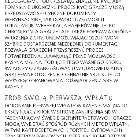
REGULACJAMI, PODKREŚLAJĄC ZNACZENIE KYC. ABY
POMYŚLNIE UKOŃCZYĆ PROCES KYC, GRACZE MUSZĄ
PRZEDSTAWIĆ SPECYFICZNE DOKUMENTY
WERYFIKACYJNE, JAK DOWÓD TOŻSAMOŚCI I
LOKALIZACJĘ. WERYFIKACJA PAPIERÓW NIE TYLKO
CHRONI KONTA GRACZY, ALE TAKŻE POPRAWIA OGÓLNE
WRAŻENIA Z GRY, UNIEMOŻLIWIAJĄC OSZUSTWOM.
SZYBKIE DOSTARCZENIE NIEZBĘDNEJ DOKUMENTACJI
POZWALA GRACZOM PRZYSPIESZYĆ PROCES
POTWIERDZENIA, UJAWNIAJĄC PEŁNE MOŻLIWOŚCI
KASYNA MALINA. PODJĘCIE TEGO WAŻNEGO KROKU
ŚWIADCZY O ZAANGAŻOWANIU W ODPOWIEDZIALNĄ
GRĘ I PEWNE OTOCZENIE, CO FINALNIE SKUTKUJE DO
WYŻSZEGO OPANOWANIA DOŚWIADCZEŃ Z GRY W
KASYNIE.
ZRÓB SWOJĄ PIERWSZĄ WPŁATĘ
DOKONANIE PIERWSZEJ WPŁATY W KASYNIE MALINA TO
EKSCYTUJĄCY KROK W STRONĘ ZANURZENIA SIĘ W
FASCYNUJĄCYM ŚWIECIE GIER INTERNETOWYCH. GRACZE
MOGĄ WYBIERAĆ SPOŚRÓD RÓŻNYCH METOD WPŁATY,
W TYM KART DEBETOWYCH, PORTFELI CYFROWYCH I
TRANSFERÓW BANKOWYCH, OFERUJĄC KOMFORTOWE