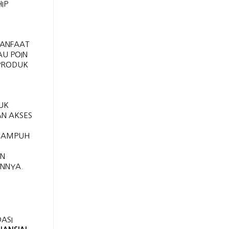
IP
ANFAAT
AU POIN
 PRODUK
UK
N AKSES
G AMPUH
N
ANNYA.
ASI