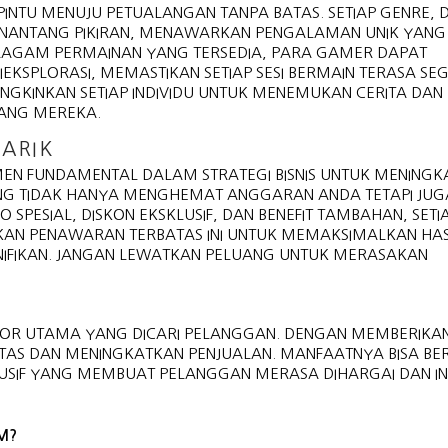
INTU MENUJU PETUALANGAN TANPA BATAS. SETIAP GENRE, D
ENANTANG PIKIRAN, MENAWARKAN PENGALAMAN UNIK YANG
N RAGAM PERMAINAN YANG TERSEDIA, PARA GAMER DAPAT
KSPLORASI, MEMASTIKAN SETIAP SESI BERMAIN TERASA SE
NGKINKAN SETIAP INDIVIDU UNTUK MENEMUKAN CERITA DAN
LANG MEREKA.
ARIK
N FUNDAMENTAL DALAM STRATEGI BISNIS UNTUK MENINGK
G TIDAK HANYA MENGHEMAT ANGGARAN ANDA TETAPI JUG
PESIAL, DISKON EKSKLUSIF, DAN BENEFIT TAMBAHAN, SETI
TKAN PENAWARAN TERBATAS INI UNTUK MEMAKSIMALKAN HAS
IFIKAN. JANGAN LEWATKAN PELUANG UNTUK MERASAKAN
OR UTAMA YANG DICARI PELANGGAN. DENGAN MEMBERIKA
ITAS DAN MENINGKATKAN PENJUALAN. MANFAATNYA BISA BE
LUSIF YANG MEMBUAT PELANGGAN MERASA DIHARGAI DAN IN
M?