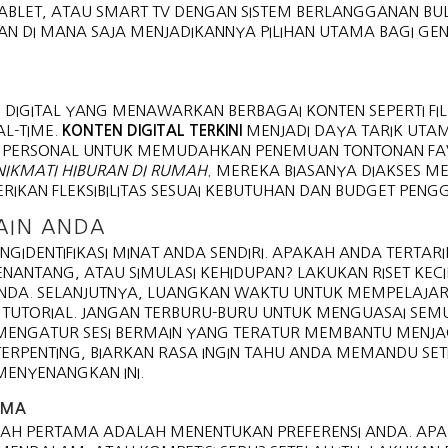
 TABLET, ATAU SMART TV DENGAN SISTEM BERLANGGANAN BU
DAN DI MANA SAJA MENJADIKANNYA PILIHAN UTAMA BAGI GEN
DIGITAL YANG MENAWARKAN BERBAGAI KONTEN SEPERTI FI
AL-TIME.
KONTEN DIGITAL TERKINI
MENJADI DAYA TARIK UTA
I PERSONAL UNTUK MEMUDAHKAN PENEMUAN TONTONAN FAV
IKMATI HIBURAN DI RUMAH.
MEREKA BIASANYA DIAKSES ME
KAN FLEKSIBILITAS SESUAI KEBUTUHAN DAN BUDGET PENG
AIN ANDA
IDENTIFIKASI MINAT ANDA SENDIRI. APAKAH ANDA TERTARI
ENANTANG, ATAU SIMULASI KEHIDUPAN? LAKUKAN RISET KECI
NDA. SELANJUTNYA, LUANGKAN WAKTU UNTUK MEMPELAJAR
 TUTORIAL. JANGAN TERBURU-BURU UNTUK MENGUASAI SE
I. MENGATUR SESI BERMAIN YANG TERATUR MEMBANTU MENJ
TERPENTING, BIARKAN RASA INGIN TAHU ANDA MEMANDU SET
ENYENANGKAN INI.
AMA
KAH PERTAMA ADALAH
MENENTUKAN PREFERENSI
ANDA. AP