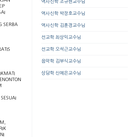
역사신학 조규현교수님
EP
AI
역사신학 박장호교수님
G SERBA
역사신학 김훈경교수님
선교학 최상익교수님
ATIS
선교학 오석근교수님
음악학 김부식교수님
상담학 신예은교수님
IKMATI
MENONTON
M
SESUAI
LM,
RIK
NI