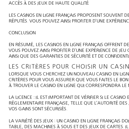
ACCÈS À DES JEUX DE HAUTE QUALITÉ
LES CASINOS EN LIGNE FRANÇAIS PROPOSENT SOUVENT DE
RÉPUTÉS. VOUS POUVEZ AINSI PROFITER D’UNE EXPÉRIEN
CONCLUSION
EN RÉSUMÉ, LES CASINOS EN LIGNE FRANÇAIS OFFRENT
VOUS POUVEZ AINSI PROFITER D’UNE EXPÉRIENCE DE JEU 
AINSI QUE DES GARANTIES DE SÉCURITÉ ET DE CONFIDENTI
LES CRITÈRES POUR CHOISIR UN CASI
LORSQUE VOUS CHERCHEZ UN NOUVEAU CASINO EN LIGNE 
CRITÈRES POUR VOUS ASSURER QUE VOUS FAITES LE BON
À TROUVER LE CASINO EN LIGNE QUI CORRESPONDRA LE 
LA LICENCE : IL EST IMPORTANT DE VÉRIFIER SI LE CASIN
RÉGLEMENTAIRE FRANÇAISE, TELLE QUE L’AUTORITÉ DES J
VOS GAINS SONT SÉCURISÉS.
LA VARIÉTÉ DES JEUX : UN CASINO EN LIGNE FRANÇAIS D
TABLE, DES MACHINES À SOUS ET DES JEUX DE CARTES. I