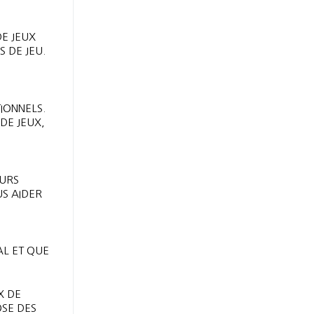
DE JEUX
 DE JEU.
IONNELS.
DE JEUX,
EURS
US AIDER
AL ET QUE
X DE
OSE DES