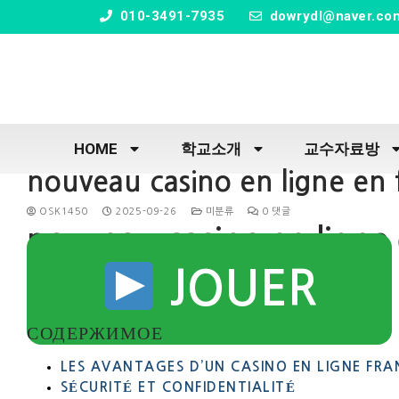
" />
010-3491-7935
dowrydl@naver.co
HOME
학교소개
교수자료방
nouveau casino en ligne en 
OSK1450
2025-09-26
미분류
0 댓글
nouveau casino en ligne 
JOUER
СОДЕРЖИМОЕ
LES AVANTAGES D’UN CASINO EN LIGNE FRA
SÉCURITÉ ET CONFIDENTIALITÉ