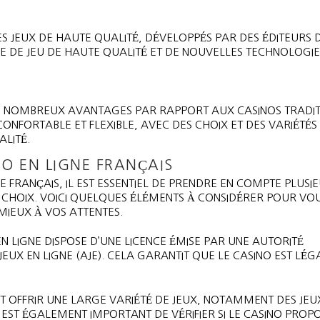
S JEUX DE HAUTE QUALITÉ, DÉVELOPPÉS PAR DES ÉDITEURS 
CE DE JEU DE HAUTE QUALITÉ ET DE NOUVELLES TECHNOLOGIES
 DE NOMBREUX AVANTAGES PAR RAPPORT AUX CASINOS TRADIT
CONFORTABLE ET FLEXIBLE, AVEC DES CHOIX ET DES VARIÉTÉS 
ALITÉ.
NO EN LIGNE FRANÇAIS
FRANÇAIS, IL EST ESSENTIEL DE PRENDRE EN COMPTE PLUSI
 CHOIX. VOICI QUELQUES ÉLÉMENTS À CONSIDÉRER POUR VO
MIEUX À VOS ATTENTES.
O EN LIGNE DISPOSE D’UNE LICENCE ÉMISE PAR UNE AUTORITÉ
EUX EN LIGNE (AJE). CELA GARANTIT QUE LE CASINO EST LÉG
OIT OFFRIR UNE LARGE VARIÉTÉ DE JEUX, NOTAMMENT DES JEU
L EST ÉGALEMENT IMPORTANT DE VÉRIFIER SI LE CASINO PROP