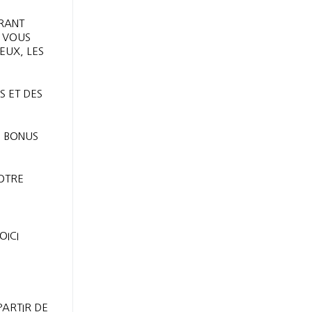
TRANT
S VOUS
JEUX, LES
S ET DES
S BONUS
NOTRE
OICI
PARTIR DE