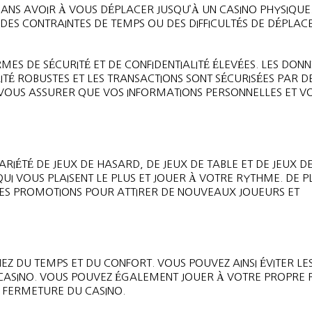
ANS AVOIR À VOUS DÉPLACER JUSQU’À UN CASINO PHYSIQUE.
 DES CONTRAINTES DE TEMPS OU DES DIFFICULTÉS DE DÉPLAC
MES DE SÉCURITÉ ET DE CONFIDENTIALITÉ ÉLEVÉES. LES DONN
TÉ ROBUSTES ET LES TRANSACTIONS SONT SÉCURISÉES PAR D
 VOUS ASSURER QUE VOS INFORMATIONS PERSONNELLES ET V
RIÉTÉ DE JEUX DE HASARD, DE JEUX DE TABLE ET DE JEUX D
QUI VOUS PLAISENT LE PLUS ET JOUER À VOTRE RYTHME. DE PL
DES PROMOTIONS POUR ATTIRER DE NOUVEAUX JOUEURS ET
EZ DU TEMPS ET DU CONFORT. VOUS POUVEZ AINSI ÉVITER LE
AU CASINO. VOUS POUVEZ ÉGALEMENT JOUER À VOTRE PROPRE
A FERMETURE DU CASINO.