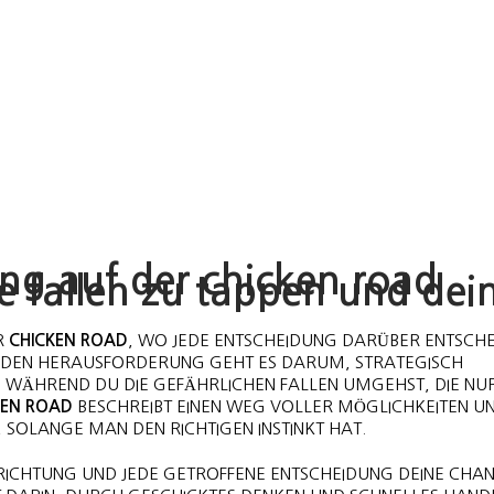
ng auf der chicken road
te fallen zu tappen und dei
R
CHICKEN ROAD
, WO JEDE ENTSCHEIDUNG DARÜBER ENTSCHE
GENDEN HERAUSFORDERUNG GEHT ES DARUM, STRATEGISCH
 WÄHREND DU DIE GEFÄHRLICHEN FALLEN UMGEHST, DIE NU
KEN ROAD
BESCHREIBT EINEN WEG VOLLER MÖGLICHKEITEN U
 SOLANGE MAN DEN RICHTIGEN INSTINKT HAT.
 RICHTUNG UND JEDE GETROFFENE ENTSCHEIDUNG DEINE CHA