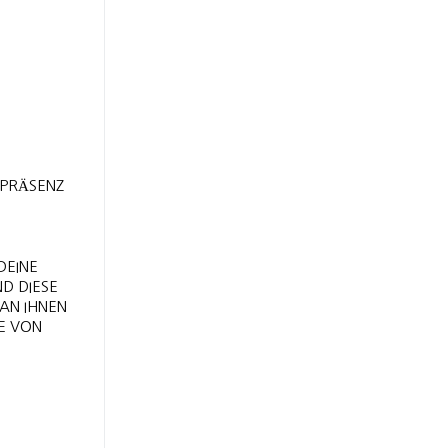
 PRÄSENZ
INE U
DIESE L
N IHNEN A
 VON F