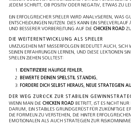
JEDEM SCHRITT, OB POSITIV ODER NEGATIV, ETWAS ZU LE
EIN ERFOLGREICHER SPIELER WIRD ANALYSIEREN, WAS GU
ENTSCHEIDUNGEN NUTZEN. DIES KANN EIN SPIELVERLAU
UND BESSERER VORBEREITUNG AUF DIE
CHICKEN ROAD
ZU
DIE WEITERENTWICKLUNG ALS SPIELER
UMZUGEHEN MIT MISSERFOLGEN BEDEUTET AUCH, SICH W
SEINEN ERFAHRUNGEN LERNEN, UND DIESE LEKTIONEN SIND
SPIELEN ZIEHEN SOLLTEST:
IDENTIFIZIERE HÄUFIGE FEHLER.
BEWERTE DEINEN SPIELSTIL STÄNDIG.
FORDERE DICH SELBST HERAUS, NEUE STRATEGIEN A
DER WEG ZURÜCK ZUR STABILEN GEWINNSTRATE
WENN MAN DIE
CHICKEN ROAD
BETRITT, IST ES NICHT N
DARUM, EIN STABILES GRUNDGERÜST FÜR ZUKÜNFTIGE ERFO
DIE FORMELN ZU VERSTEHEN, DIE HINTER ERFOLGREICHE
EMOTIONALEN ALS AUCH STRATEGIEN ZUR RISIKOMINIMI