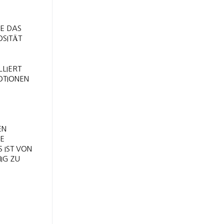
IE DAS
OSITÄT
LLIERT
OTIONEN
EN
GE
 IST VON
IG ZU