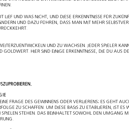
RNEN.
T LIEF UND WAS NICHT, UND DIESE ERKENNTNISSE FÜR ZUKÜN
F ÄNDERN UND DAZU FÜHREN, DASS MAN MIT MEHR SELBSTVE
RÜCKKEHRT.
EITERZUENTWICKELN UND ZU WACHSEN. JEDER SPIELER KAN
 GOLDWERT. HIER SIND EINIGE ERKENNTNISSE, DIE DU AUS D
USZUPROBIEREN.
GIE
UR EINE FRAGE DES GEWINNENS ODER VERLIERENS; ES GEHT AUC
LGE ZU SCHAFFEN. UM DIESE BASIS ZU ETABLIEREN, IST ES W
N SPIELEN STEHEN. DAS BEINHALTET SOWOHL DEN UMGANG M
ERUNG.