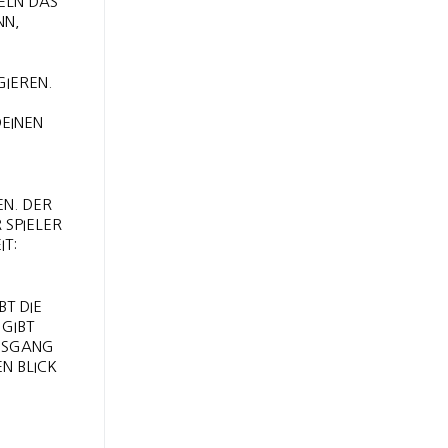
N DAS M
, J
GIEREN.
DEINEN
EN. DER
 SPIELER
T:
BT DIE
 GIBT
AUSGANG
N BLICK