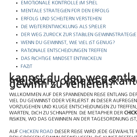
EMOTIONALE KONTROLLE IM SPIEL
MENTALE STRATEGIEN FÜR DEN ERFOLG
ERFOLG UND SCHEITERN VERSTEHEN
DIE WEITERENTWICKLUNG ALS SPIELER
DER WEG ZURÜCK ZUR STABILEN GEWINNSTRATEGIE
WENN DU GEWINNST, WIE VIEL IST GENUG?
RATIONALE ENTSCHEIDUNGEN TREFFEN
DAS RICHTIGE MINDSET ENTWICKELN
FAZIT
kannst du den weg entla
meistern, ohne in riskan
gewinn zu verlieren?
WILLKOMMEN AUF DER SPANNENDEN REISE ENTLANG DE
VIEL DU GEWINNST ODER VERLIERST. IN DIESER AUFRE
VORZUGEHEN UND KLUGE ENTSCHEIDUNGEN ZU TREFFEN,
WARTEN, DICH ZU SCHNAPPEN. DIE METAPHER DER
CHIC
RISIKEN, WO DAS GEWINNEN AN DER TAGESORDNUNG IST,
AUF
CHICKEN ROAD
DIESER REISE WIRD JEDE GEWÄHLTE