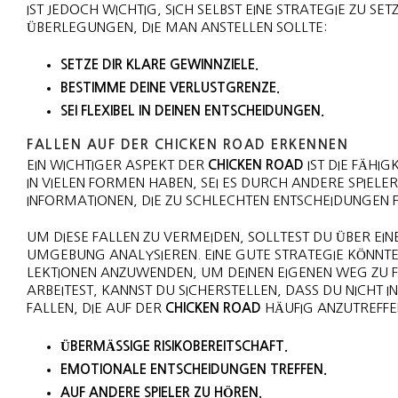
ST JEDOCH WICHTIG, SICH SELBST EINE STRATEGIE ZU SETZEN
BERLEGUNGEN, DIE MAN ANSTELLEN SOLLTE:
SETZE DIR KLARE GEWINNZIELE.
BESTIMME DEINE VERLUSTGRENZE.
SEI FLEXIBEL IN DEINEN ENTSCHEIDUNGEN.
FALLEN AUF DER CHICKEN ROAD ERKENNEN
EIN WICHTIGER ASPEKT DER
CHICKEN ROAD
IST DIE FÄHIG
IN VIELEN FORMEN HABEN, SEI ES DURCH ANDERE SPIEL
INFORMATIONEN, DIE ZU SCHLECHTEN ENTSCHEIDUNGEN 
UM DIESE FALLEN ZU VERMEIDEN, SOLLTEST DU ÜBER EI
MGEBUNG ANALYSIEREN. EINE GUTE STRATEGIE KÖNNTE S
EKTIONEN ANZUWENDEN, UM DEINEN EIGENEN WEG ZU FINDE
RBEITEST, KANNST DU SICHERSTELLEN, DASS DU NICHT IN D
ALLEN, DIE AUF DER
CHICKEN ROAD
HÄUFIG ANZUTREFFEN
ÜBERMÄSSIGE RISIKOBEREITSCHAFT.
EMOTIONALE ENTSCHEIDUNGEN TREFFEN.
AUF ANDERE SPIELER ZU HÖREN.