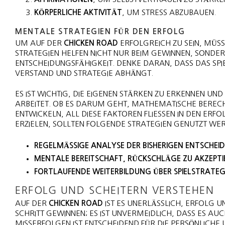
KÖRPERLICHE AKTIVITÄT
, UM STRESS ABZUBAUEN.
MENTALE STRATEGIEN FÜR DEN ERFOLG
UM AUF DER
CHICKEN ROAD
ERFOLGREICH ZU SEIN, MÜSS
STRATEGIEN HELFEN NICHT NUR BEIM GEWINNEN, SONDE
ENTSCHEIDUNGSFÄHIGKEIT. DENKE DARAN, DASS DAS SPI
VERSTAND UND STRATEGIE ABHÄNGT.
ES IST WICHTIG, DIE EIGENEN STÄRKEN ZU ERKENNEN U
ARBEITET. OB ES DARUM GEHT, MATHEMATISCHE BERECH
ENTWICKELN, ALL DIESE FAKTOREN FLIESSEN IN DEN ERFO
ERZIELEN, SOLLTEN FOLGENDE STRATEGIEN GENUTZT WE
REGELMÄSSIGE ANALYSE DER BISHERIGEN ENTSCHEI
MENTALE BEREITSCHAFT, RÜCKSCHLÄGE ZU AKZEPTI
FORTLAUFENDE WEITERBILDUNG ÜBER SPIELSTRATEG
ERFOLG UND SCHEITERN VERSTEHEN
AUF DER
CHICKEN ROAD
IST ES UNERLÄSSLICH, ERFOLG UN
SCHRITT GEWINNEN; ES IST UNVERMEIDLICH, DASS ES 
MISSERFOLGEN IST ENTSCHEIDEND FÜR DIE PERSÖNLICHE