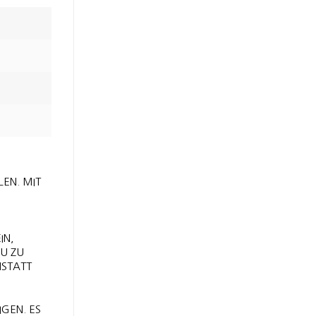
EN. MIT
IN,
AU ZU
NSTATT
N. ES I