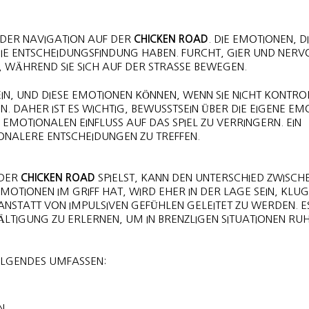
I DER NAVIGATION AUF DER
CHICKEN ROAD
. DIE EMOTIONEN, D
IE ENTSCHEIDUNGSFINDUNG HABEN. FURCHT, GIER UND NERV
N, WÄHREND SIE SICH AUF DER STRASSE BEWEGEN.
IN, UND DIESE EMOTIONEN KÖNNEN, WENN SIE NICHT KONTRO
 DAHER IST ES WICHTIG, BEWUSSTSEIN ÜBER DIE EIGENE EM
EMOTIONALEN EINFLUSS AUF DAS SPIEL ZU VERRINGERN. EIN
ONALERE ENTSCHEIDUNGEN ZU TREFFEN.
 DER
CHICKEN ROAD
SPIELST, KANN DEN UNTERSCHIED ZWISCH
MOTIONEN IM GRIFF HAT, WIRD EHER IN DER LAGE SEIN, KLU
 ANSTATT VON IMPULSIVEN GEFÜHLEN GELEITET ZU WERDEN. ES
LTIGUNG ZU ERLERNEN, UM IN BRENZLIGEN SITUATIONEN RUH
OLGENDES UMFASSEN:
N.