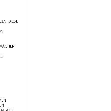
LN. DIESE
ON
CHWÄCHEN
ZU
DEN
EN
IN, AUS