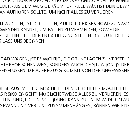
T DARIN, DURCH GESCHICKTES DENKEN UND SCHNELLES HANDEL
EDER AUS DEM WEG GERÄUMTEN FALLE WÄCHST DEIN GEWINN
N AUFHÖREN SOLLTE, UM NICHT ALLES ZU VERLIEREN.
EINTAUCHEN, DIE DIR HELFEN, AUF DER
CHICKEN ROAD
ZU NAVI
WENDEN KANNST, UM FALLEN ZU VERMEIDEN, SOWIE DIE
IE HINTER JEDER ENTSCHEIDUNG STEHEN. BIST DU BEREIT, 
? LASS UNS BEGINNEN!
D
ROAD
WAGEN, IST ES WICHTIG, DIE GRUNDLAGEN ZU VERSTEH
METAPHORISCHEN WEG, SONDERN AUCH DIE SITUATION, IN DER
BEEINFLUSSEN. DIE AUFREGUNG KOMMT VON DER UNGEWISSHEI
ISE AUS. MIT JEDEM SCHRITT, DEN DER SPIELER MACHT, BLEI
RISIKO EINGEHT, MÖGLICHERWEISE ALLES ZU VERLIEREN. ES
EITEN, UND JEDE ENTSCHEIDUNG KANN ZU EINEM ANDEREN 
 GEWINN UND VERLUST ZUSAMMENHÄNGEN, KÖNNEN WIR EINE