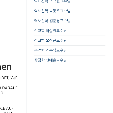
역사신학 조규현교수님
역사신학 박장호교수님
역사신학 김훈경교수님
선교학 최상익교수님
선교학 오석근교수님
음악학 김부식교수님
상담학 신예은교수님
nen
IDET, WIE
R DARAUF
ND
NCE AUF