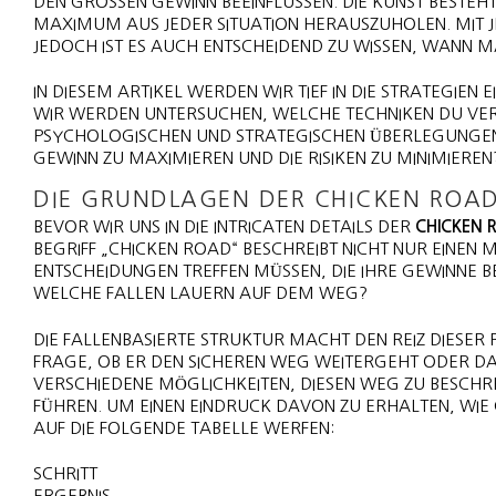
DEN GROSSEN GEWINN BEEINFLUSSEN. DIE KUNST BESTEH
AXIMUM AUS JEDER SITUATION HERAUSZUHOLEN. MIT J
EDOCH IST ES AUCH ENTSCHEIDEND ZU WISSEN, WANN MA
IN DIESEM ARTIKEL WERDEN WIR TIEF IN DIE STRATEGIEN 
WIR WERDEN UNTERSUCHEN, WELCHE TECHNIKEN DU VER
PSYCHOLOGISCHEN UND STRATEGISCHEN ÜBERLEGUNGEN, D
GEWINN ZU MAXIMIEREN UND DIE RISIKEN ZU MINIMIEREN
DIE GRUNDLAGEN DER CHICKEN ROA
BEVOR WIR UNS IN DIE INTRICATEN DETAILS DER
CHICKEN 
BEGRIFF „CHICKEN ROAD“ BESCHREIBT NICHT NUR EINEN 
ENTSCHEIDUNGEN TREFFEN MÜSSEN, DIE IHRE GEWINNE 
WELCHE FALLEN LAUERN AUF DEM WEG?
DIE FALLENBASIERTE STRUKTUR MACHT DEN REIZ DIESER RE
FRAGE, OB ER DEN SICHEREN WEG WEITERGEHT ODER DAS 
VERSCHIEDENE MÖGLICHKEITEN, DIESEN WEG ZU BESCHR
FÜHREN. UM EINEN EINDRUCK DAVON ZU ERHALTEN, WIE
AUF DIE FOLGENDE TABELLE WERFEN:
SCHRITT
ERGEBNIS