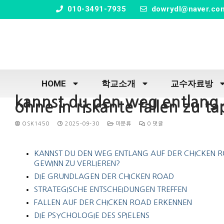
" />
010-3491-7935
dowrydl@naver.co
HOME
학교소개
교수자료방
kannst du den weg entlang 
ohne in riskante fallen zu 
OSK1450
2025-09-30
미분류
0 댓글
KANNST DU DEN WEG ENTLANG AUF DER CHICKEN RO
GEWINN ZU VERLIEREN?
DIE GRUNDLAGEN DER CHICKEN ROAD
STRATEGISCHE ENTSCHEIDUNGEN TREFFEN
FALLEN AUF DER CHICKEN ROAD ERKENNEN
DIE PSYCHOLOGIE DES SPIELENS