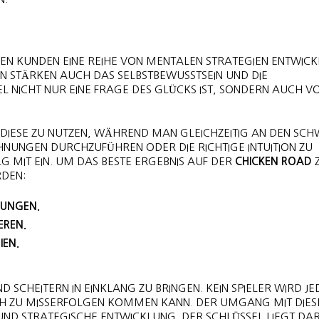
EN KUNDEN EINE REIHE VON MENTALEN STRATEGIEN ENTWICKE
RN STÄRKEN AUCH DAS SELBSTBEWUSSTSEIN UND DIE
EL NICHT NUR EINE FRAGE DES GLÜCKS IST, SONDERN AUCH V
ND DIESE ZU NUTZEN, WÄHREND MAN GLEICHZEITIG AN DEN S
NUNGEN DURCHZUFÜHREN ODER DIE RICHTIGE INTUITION ZU
LG MIT EIN. UM DAS BESTE ERGEBNIS AUF DER
CHICKEN ROAD
RDEN:
DUNGEN.
EREN.
IEN.
D SCHEITERN IN EINKLANG ZU BRINGEN. KEIN SPIELER WIRD JE
AUCH ZU MISSERFOLGEN KOMMEN KANN. DER UMGANG MIT DIES
 UND STRATEGISCHE ENTWICKLUNG. DER SCHLÜSSEL LIEGT DAR