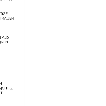
FTIGE
RTRAUEN
N AUS
EINEN
H
ICHTIG,
IT