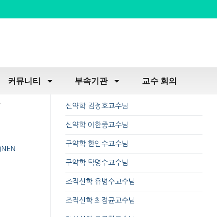
커뮤니티
부속기관
교수 회의
,
신약학 김정호교수님
신약학 이한중교수님
구약학 한인수교수님
INEN
구약학 탁명수교수님
조직신학 유병수교수님
조직신학 최정균교수님