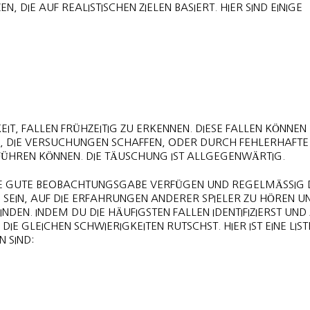
, DIE AUF REALISTISCHEN ZIELEN BASIERT. HIER SIND EINIGE Ü
KEIT, FALLEN FRÜHZEITIG ZU ERKENNEN. DIESE FALLEN KÖNNEN
ER, DIE VERSUCHUNGEN SCHAFFEN, ODER DURCH FEHLERHAFTE
FÜHREN KÖNNEN. DIE TÄUSCHUNG IST ALLGEGENWÄRTIG.
NE GUTE BEOBACHTUNGSGABE VERFÜGEN UND REGELMÄSSIG DE
EIN, AUF DIE ERFAHRUNGEN ANDERER SPIELER ZU HÖREN UND 
N. INDEM DU DIE HÄUFIGSTEN FALLEN IDENTIFIZIERST UND A
IE GLEICHEN SCHWIERIGKEITEN RUTSCHST. HIER IST EINE LISTE
 SIND: