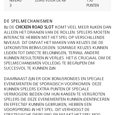
NIVEAU
ZORG VOOR DE KIP
150
3
PUNTEN
DE SPELMECHANISMEN
BIJ DE
CHICKEN ROAD SLOT
KOMT VEEL MEER KIJKEN DAN
ALLEEN HET DRAAIEN VAN DE ROLLEN. SPELERS MOETEN
INTERACTIE HEBBEN MET HET SPEL OP VERSCHILLENDE
NIVEAUS. DIT OMVAT HET MAKEN VAN KEUZES DIE DE
UITKOMSTEN BEÏNVLOEDEN. SOMMIGE KEUZES KUNNEN
LEIDEN TOT DIRECTE BELONINGEN, TERWIJL ANDERE
KUNNEN RESULTEREN IN VERLIES. HET IS CRUCIAAL OM DE
SPELMECHANISMEN VOLLEDIG TE BEGRIJPEN OM
SUCCESVOL TE KUNNEN ZIJN.
DAARNAAST ZIJN ER OOK BONUSRONDES EN SPECIALE
EVENEMENTEN DIE SPORADISCH VOORKOMEN. DEZE
KUNNEN SPELERS EXTRA PUNTEN OF SPECIALE
VERMOGENS BIEDEN OM HUN KANSEN TE VERGROTEN.
SPELERS DIE DEZE EVENEMENTEN KUNNEN IDENTIFICEREN
EN EFFECTIEF KUNNEN GEBRUIKEN, HEBBEN EEN
VOORSPRONG IN HET SPEL. DIT VERHOOGT DE
STRATEGISCHE DIEPGANG EN MAAKT HET SPEL NOG