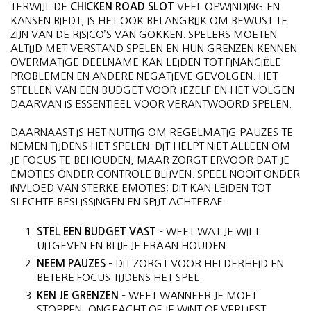
TERWIJL DE
CHICKEN ROAD SLOT
VEEL OPWINDING EN
KANSEN BIEDT, IS HET OOK BELANGRIJK OM BEWUST TE
ZIJN VAN DE RISICO’S VAN GOKKEN. SPELERS MOETEN
ALTIJD MET VERSTAND SPELEN EN HUN GRENZEN KENNEN.
OVERMATIGE DEELNAME KAN LEIDEN TOT FINANCIËLE
PROBLEMEN EN ANDERE NEGATIEVE GEVOLGEN. HET
STELLEN VAN EEN BUDGET VOOR JEZELF EN HET VOLGEN
DAARVAN IS ESSENTIEEL VOOR VERANTWOORD SPELEN.
DAARNAAST IS HET NUTTIG OM REGELMATIG PAUZES TE
NEMEN TIJDENS HET SPELEN. DIT HELPT NIET ALLEEN OM
JE FOCUS TE BEHOUDEN, MAAR ZORGT ERVOOR DAT JE
EMOTIES ONDER CONTROLE BLIJVEN. SPEEL NOOIT ONDER
INVLOED VAN STERKE EMOTIES; DIT KAN LEIDEN TOT
SLECHTE BESLISSINGEN EN SPIJT ACHTERAF.
STEL EEN BUDGET VAST
– WEET WAT JE WILT
UITGEVEN EN BLIJF JE ERAAN HOUDEN.
NEEM PAUZES
– DIT ZORGT VOOR HELDERHEID EN
BETERE FOCUS TIJDENS HET SPEL.
KEN JE GRENZEN
– WEET WANNEER JE MOET
STOPPEN, ONGEACHT OF JE WINT OF VERLIEST.