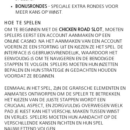
BONUSRONDES
– SPECIALE EXTRA RONDES VOOR
MEER KANS OP WINST.
HOE TE SPELEN
OM TE BEGINNEN MET DE
CHICKEN ROAD SLOT
, MOETEN
SPELERS EERST EEN ACCOUNT AANMAKEN OP EEN
ONLINE CASINO. NA HET AANMAKEN VAN EEN ACCOUNT
VOEREN ZE EEN STORTING UIT EN KIEZEN ZE HET SPEL. DE
INTERFACE IS GEBRUIKSVRIENDELIJK, WAARDOOR HET
EENVOUDIG IS OM TE NAVIGEREN EN DE BENODIGDE
STAPPEN TE VOLGEN. SPELERS MOETEN HUN INZETTEN
BEPALEN EN HUN STRATEGIE IN GEDACHTEN HOUDEN
VOORDAT ZE BEGINNEN.
EENMAAL IN HET SPEL, ZIJN DE GRAFISCHE ELEMENTEN EN
ANIMATIES ONTWORPEN OM DE SPELER TE BETREKKEN.
HET KIEZEN VAN DE JUISTE STAPPEN WORDT EEN
CRUCIAAL ASPECT, EN ZORGVULDIG OVERWEGEN WELK
PAD JE KIEST KAN HET VERSCHIL MAKEN TUSSEN WINST
EN VERLIES. SPELERS MOETEN HUN AANDACHT OP DE
VERSCHILLENDE KANSEN RICHTEN EN HUN SPEL
NAUWLETTEND VOLGEN.