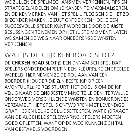
WE ZULLEN DE SPELMECHANISMEN VERKENNEN, TIPS EN
STRATEGIEËN DELEN OM JE KANSEN TE MAXIMALISEREN,
EN DE KENMERKEN VAN HET SPEL UITLEGGEN DIE HET ZO
BIJZONDER MAKEN. JE ZULT ONTDEKKEN HOE JE EEN
SUCCESVOLLE SPELER KUNT WORDEN DOOR DE JUISTE
BESLISSINGEN TE NEMEN OP HET JUISTE MOMENT. LATEN
WE SAMEN DE WEG NAAR ONBEGRENSDE WINSTEN
VERKENNEN!
WAT IS DE CHICKEN ROAD SLOT?
DE
CHICKEN ROAD SLOT
IS EEN DYNAMISCH SPEL DAT
SPELERS ONDERDOMPELT IN EEN KLEURRIJKE EN SPEELSE
WERELD. HIER NEMEN ZE DE ROL AAN VAN EEN
BOERDERIJHOUDER DIE ZIJN BESTE KIP OP EEN
AVONTUURLIJKE REIS STUURT. HET DOEL IS OM DE KIP
VEILIG NAAR DE EINDBESTEMMING TE LEIDEN, TERWIJL JE
ONDERWEG VERSCHILLENDE WINSTEN EN BONUSRONDES
VERZAMELT. HET SPEL IS ONTWORPEN MET LEVENDIGE
GRAPHICS EN LEUKE GELUIDSEFFECTEN, WAT BIJDRAAGT
AAN DE ALGEHELE SPELERVARING. SPELERS MOETEN
GOED OPLETTEN, WANT OP DE WEG KUNNEN ZICH TAL
VAN OBSTAKELS VOORDOEN.