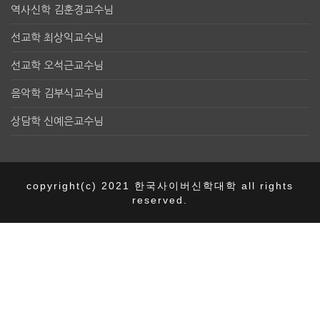
역사신학 김훈경교수님
선교학 최상익교수님
선교학 오석근교수님
음악학 김부식교수님
상담학 신예은교수님
copyright(c) 2021 한국사이버신학대학 all rights
reserved.