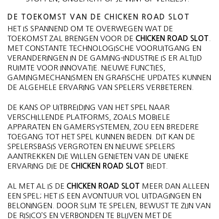
DE TOEKOMST VAN DE CHICKEN ROAD SLOT
HET IS SPANNEND OM TE OVERWEGEN WAT DE
TOEKOMST ZAL BRENGEN VOOR DE
CHICKEN ROAD SLOT
.
MET CONSTANTE TECHNOLOGISCHE VOORUITGANG EN
VERANDERINGEN IN DE GAMING-INDUSTRIE IS ER ALTIJD
RUIMTE VOOR INNOVATIE. NIEUWE FUNCTIES,
GAMINGMECHANISMEN EN GRAFISCHE UPDATES KUNNEN
DE ALGEHELE ERVARING VAN SPELERS VERBETEREN.
DE KANS OP UITBREIDING VAN HET SPEL NAAR
VERSCHILLENDE PLATFORMS, ZOALS MOBIELE
APPARATEN EN GAMERSYSTEMEN, ZOU EEN BREDERE
TOEGANG TOT HET SPEL KUNNEN BIEDEN. DIT KAN DE
SPELERSBASIS VERGROTEN EN NIEUWE SPELERS
AANTREKKEN DIE WILLEN GENIETEN VAN DE UNIEKE
ERVARING DIE DE
CHICKEN ROAD SLOT
BIEDT.
AL MET AL IS DE
CHICKEN ROAD SLOT
MEER DAN ALLEEN
EEN SPEL; HET IS EEN AVONTUUR VOL UITDAGINGEN EN
BELONINGEN. DOOR SLIM TE SPELEN, BEWUST TE ZIJN VAN
DE RISICO’S EN VERBONDEN TE BLIJVEN MET DE