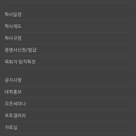
학사일정
학사제도
학사규정
증명서신청/발급
목회자 임직특전
공지사항
대학홍보
오픈세미나
포토갤러리
자료실