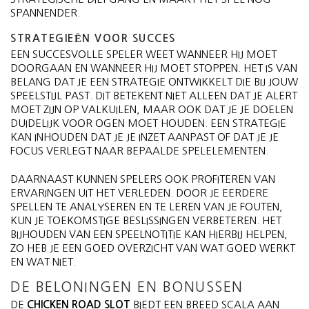
SPANNENDER.
STRATEGIEËN VOOR SUCCES
EEN SUCCESVOLLE SPELER WEET WANNEER HIJ MOET
DOORGAAN EN WANNEER HIJ MOET STOPPEN. HET IS VAN
BELANG DAT JE EEN STRATEGIE ONTWIKKELT DIE BIJ JOUW
SPEELSTIJL PAST. DIT BETEKENT NIET ALLEEN DAT JE ALERT
MOET ZIJN OP VALKUILEN, MAAR OOK DAT JE JE DOELEN
DUIDELIJK VOOR OGEN MOET HOUDEN. EEN STRATEGIE
KAN INHOUDEN DAT JE JE INZET AANPAST OF DAT JE JE
FOCUS VERLEGT NAAR BEPAALDE SPELELEMENTEN.
DAARNAAST KUNNEN SPELERS OOK PROFITEREN VAN
ERVARINGEN UIT HET VERLEDEN. DOOR JE EERDERE
SPELLEN TE ANALYSEREN EN TE LEREN VAN JE FOUTEN,
KUN JE TOEKOMSTIGE BESLISSINGEN VERBETEREN. HET
BIJHOUDEN VAN EEN SPEELNOTITIE KAN HIERBIJ HELPEN,
ZO HEB JE EEN GOED OVERZICHT VAN WAT GOED WERKT
EN WAT NIET.
DE BELONINGEN EN BONUSSEN
DE
CHICKEN ROAD SLOT
BIEDT EEN BREED SCALA AAN