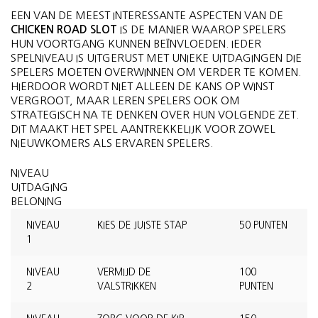
EEN VAN DE MEEST INTERESSANTE ASPECTEN VAN DE
CHICKEN ROAD SLOT
IS DE MANIER WAAROP SPELERS
HUN VOORTGANG KUNNEN BEÏNVLOEDEN. IEDER
SPELNIVEAU IS UITGERUST MET UNIEKE UITDAGINGEN DIE
SPELERS MOETEN OVERWINNEN OM VERDER TE KOMEN.
HIERDOOR WORDT NIET ALLEEN DE KANS OP WINST
VERGROOT, MAAR LEREN SPELERS OOK OM
STRATEGISCH NA TE DENKEN OVER HUN VOLGENDE ZET.
DIT MAAKT HET SPEL AANTREKKELIJK VOOR ZOWEL
NIEUWKOMERS ALS ERVAREN SPELERS.
NIVEAU
UITDAGING
BELONING
NIVEAU
KIES DE JUISTE STAP
50 PUNTEN
1
NIVEAU
VERMIJD DE
100
2
VALSTRIKKEN
PUNTEN