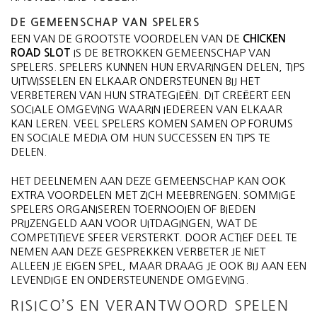
DE GEMEENSCHAP VAN SPELERS
EEN VAN DE GROOTSTE VOORDELEN VAN DE
CHICKEN
ROAD SLOT
IS DE BETROKKEN GEMEENSCHAP VAN
SPELERS. SPELERS KUNNEN HUN ERVARINGEN DELEN, TIPS
UITWISSELEN EN ELKAAR ONDERSTEUNEN BIJ HET
VERBETEREN VAN HUN STRATEGIEËN. DIT CREËERT EEN
SOCIALE OMGEVING WAARIN IEDEREEN VAN ELKAAR
KAN LEREN. VEEL SPELERS KOMEN SAMEN OP FORUMS
EN SOCIALE MEDIA OM HUN SUCCESSEN EN TIPS TE
DELEN.
HET DEELNEMEN AAN DEZE GEMEENSCHAP KAN OOK
EXTRA VOORDELEN MET ZICH MEEBRENGEN. SOMMIGE
SPELERS ORGANISEREN TOERNOOIEN OF BIEDEN
PRIJZENGELD AAN VOOR UITDAGINGEN, WAT DE
COMPETITIEVE SFEER VERSTERKT. DOOR ACTIEF DEEL TE
NEMEN AAN DEZE GESPREKKEN VERBETER JE NIET
ALLEEN JE EIGEN SPEL, MAAR DRAAG JE OOK BIJ AAN EEN
LEVENDIGE EN ONDERSTEUNENDE OMGEVING.
RISICO’S EN VERANTWOORD SPELEN