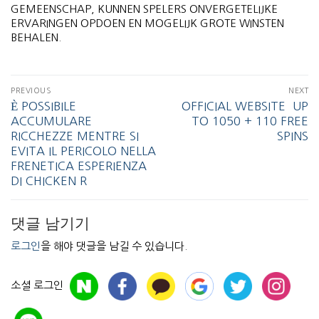
GEMEENSCHAP, KUNNEN SPELERS ONVERGETELIJKE
ERVARINGEN OPDOEN EN MOGELIJK GROTE WINSTEN
BEHALEN.
PREVIOUS
NEXT
È POSSIBILE
OFFICIAL WEBSITE ️ UP
ACCUMULARE
TO 1050 + 110 FREE
RICCHEZZE MENTRE SI
SPINS
EVITA IL PERICOLO NELLA
FRENETICA ESPERIENZA
DI CHICKEN R
댓글 남기기
로그인
을 해야 댓글을 남길 수 있습니다.
소셜 로그인