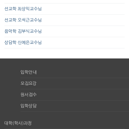
선교학 최상익교수님
선교학 오석근교수님
음악학 김부식교수님
상담학 신예은교수님
입학안내
모집요강
원서접수
입학상담
대학(학사)과정