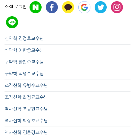
소셜 로그인
신약학 김정호교수님
신약학 이한중교수님
구약학 한인수교수님
구약학 탁명수교수님
조직신학 유병수교수님
조직신학 최정균교수님
역사신학 조규현교수님
역사신학 박장호교수님
역사신학 김훈경교수님