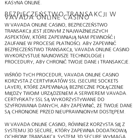
KASYNA ONLINE.
BEZPIECZEŃSTWO TRANSAKCJI W
VAVADA ONLINE CASINO
W VAVADA ONLINE CASINO, BEZPIECZEŃSTWO
TRANSAKCJI JEST JEDNYM Z NAJWAŻNIEJSZYCH
ASPEKTÓW, KTÓRE ZAPEWNIAJĄ NAM PEWNOŚĆ I
ZAUFANIE W PROCESIE PŁATNOŚCI. ABY ZAPEWNIĆ
BEZPIECZEŃSTWO TRANSAKCJI, VAVADA ONLINE CASINO
WYKORZYSTUJE NAJNOWSZE TECHNOLOGIE I
PROCEDURY, ABY CHRONIĆ TWOJE DANE I TRANSAKCJE.
WŚRÓD TYCH PROCEDUR, VAVADA ONLINE CASINO
KORZYSTA Z CERTYFIKATÓW SSL (SECURE SOCKETS
LAYER), KTÓRE ZAPEWNIAJĄ BEZPIECZNE POŁĄCZENIE
MIĘDZY TWOIM URZĄDZENIEM A SERWEREM VAVADA.
CERTYFIKATY SSL SĄ WYKORZYSTYWANE DO
SZYFROWANIA DANYCH, ABY ZAPEWNIĆ, ŻE TWOJE DANE
SĄ CHRONIONE PRZED NIEUPRAWNIONYM DOSTĘPEM.
W VAVADA ONLINE CASINO, RÓWNIEŻ KORZYSTA SIĘ Z
SYSTEMU 3D SECURE, KTÓRY ZAPEWNIA DODATKOWĄ
OCHRONĘ TRANSAKCJI. SYSTEM 3D SECURE WYMAGA