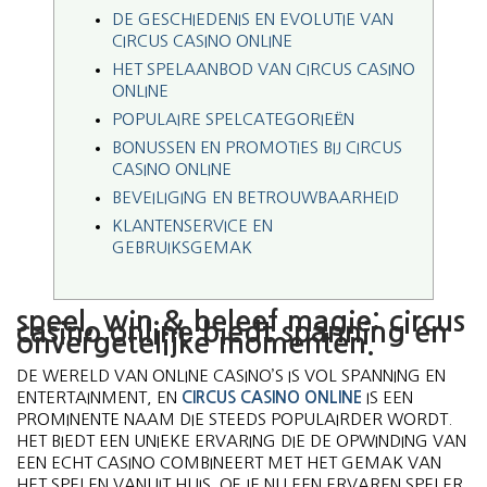
DE GESCHIEDENIS EN EVOLUTIE VAN
CIRCUS CASINO ONLINE
HET SPELAANBOD VAN CIRCUS CASINO
ONLINE
POPULAIRE SPELCATEGORIEËN
BONUSSEN EN PROMOTIES BIJ CIRCUS
CASINO ONLINE
BEVEILIGING EN BETROUWBAARHEID
KLANTENSERVICE EN
GEBRUIKSGEMAK
speel, win & beleef magie: circus
casino online biedt spanning en
onvergetelijke momenten.
DE WERELD VAN ONLINE CASINO’S IS VOL SPANNING EN
ENTERTAINMENT, EN
CIRCUS CASINO ONLINE
IS EEN
PROMINENTE NAAM DIE STEEDS POPULAIRDER WORDT.
HET BIEDT EEN UNIEKE ERVARING DIE DE OPWINDING VAN
EEN ECHT CASINO COMBINEERT MET HET GEMAK VAN
HET SPELEN VANUIT HUIS. OF JE NU EEN ERVAREN SPELER