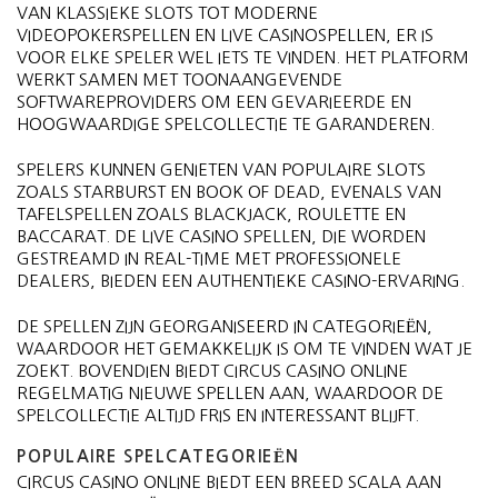
VAN KLASSIEKE SLOTS TOT MODERNE
VIDEOPOKERSPELLEN EN LIVE CASINOSPELLEN, ER IS
VOOR ELKE SPELER WEL IETS TE VINDEN. HET PLATFORM
WERKT SAMEN MET TOONAANGEVENDE
SOFTWAREPROVIDERS OM EEN GEVARIEERDE EN
HOOGWAARDIGE SPELCOLLECTIE TE GARANDEREN.
SPELERS KUNNEN GENIETEN VAN POPULAIRE SLOTS
ZOALS STARBURST EN BOOK OF DEAD, EVENALS VAN
TAFELSPELLEN ZOALS BLACKJACK, ROULETTE EN
BACCARAT. DE LIVE CASINO SPELLEN, DIE WORDEN
GESTREAMD IN REAL-TIME MET PROFESSIONELE
DEALERS, BIEDEN EEN AUTHENTIEKE CASINO-ERVARING.
DE SPELLEN ZIJN GEORGANISEERD IN CATEGORIEËN,
WAARDOOR HET GEMAKKELIJK IS OM TE VINDEN WAT JE
ZOEKT. BOVENDIEN BIEDT CIRCUS CASINO ONLINE
REGELMATIG NIEUWE SPELLEN AAN, WAARDOOR DE
SPELCOLLECTIE ALTIJD FRIS EN INTERESSANT BLIJFT.
POPULAIRE SPELCATEGORIEËN
CIRCUS CASINO ONLINE BIEDT EEN BREED SCALA AAN