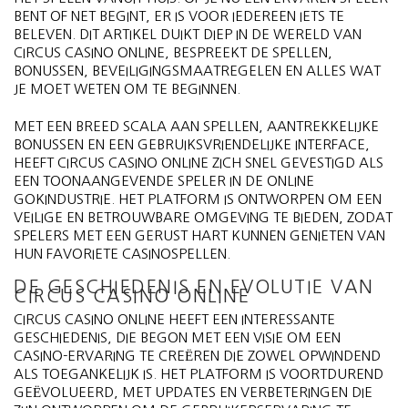
BENT OF NET BEGINT, ER IS VOOR IEDEREEN IETS TE
BELEVEN. DIT ARTIKEL DUIKT DIEP IN DE WERELD VAN
CIRCUS CASINO ONLINE, BESPREEKT DE SPELLEN,
BONUSSEN, BEVEILIGINGSMAATREGELEN EN ALLES WAT
JE MOET WETEN OM TE BEGINNEN.
MET EEN BREED SCALA AAN SPELLEN, AANTREKKELIJKE
BONUSSEN EN EEN GEBRUIKSVRIENDELIJKE INTERFACE,
HEEFT CIRCUS CASINO ONLINE ZICH SNEL GEVESTIGD ALS
EEN TOONAANGEVENDE SPELER IN DE ONLINE
GOKINDUSTRIE. HET PLATFORM IS ONTWORPEN OM EEN
VEILIGE EN BETROUWBARE OMGEVING TE BIEDEN, ZODAT
SPELERS MET EEN GERUST HART KUNNEN GENIETEN VAN
HUN FAVORIETE CASINOSPELLEN.
DE GESCHIEDENIS EN EVOLUTIE VAN
CIRCUS CASINO ONLINE
CIRCUS CASINO ONLINE HEEFT EEN INTERESSANTE
GESCHIEDENIS, DIE BEGON MET EEN VISIE OM EEN
CASINO-ERVARING TE CREËREN DIE ZOWEL OPWINDEND
ALS TOEGANKELIJK IS. HET PLATFORM IS VOORTDUREND
GEËVOLUEERD, MET UPDATES EN VERBETERINGEN DIE