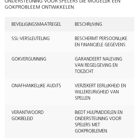
ONDERSTEUNING VOOR SPELERS DIE MOGELIJK EEN
GOKPROBLEEM ONTWIKKELEN.
BEVEILIGINGSMAATREGEL
BESCHRIJVING
SSL-VERSLEUTELING
BESCHERMT PERSOONLIJKE
EN FINANCIËLE GEGEVENS.
GOKVERGUNNING
GARANDEERT NALEVING
VAN REGELGEVING EN
TOEZICHT.
ONAFHANKELIJKE AUDITS
VERZEKERT EERLIJKHEID EN
WILLEKEURIGHEID VAN
SPELLEN.
VERANTWOORD
BIEDT HULPMIDDELEN EN
GOKBELEID
ONDERSTEUNING VOOR
SPELERS MET
GOKPROBLEMEN.