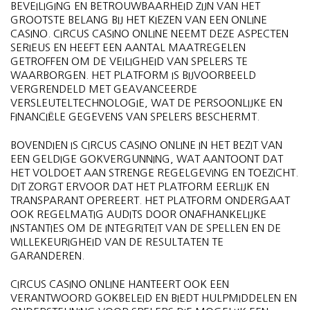
BEVEILIGING EN BETROUWBAARHEID ZIJN VAN HET
GROOTSTE BELANG BIJ HET KIEZEN VAN EEN ONLINE
CASINO. CIRCUS CASINO ONLINE NEEMT DEZE ASPECTEN
SERIEUS EN HEEFT EEN AANTAL MAATREGELEN
GETROFFEN OM DE VEILIGHEID VAN SPELERS TE
WAARBORGEN. HET PLATFORM IS BIJVOORBEELD
VERGRENDELD MET GEAVANCEERDE
VERSLEUTELTECHNOLOGIE, WAT DE PERSOONLIJKE EN
FINANCIËLE GEGEVENS VAN SPELERS BESCHERMT.
BOVENDIEN IS CIRCUS CASINO ONLINE IN HET BEZIT VAN
EEN GELDIGE GOKVERGUNNING, WAT AANTOONT DAT
HET VOLDOET AAN STRENGE REGELGEVING EN TOEZICHT.
DIT ZORGT ERVOOR DAT HET PLATFORM EERLIJK EN
TRANSPARANT OPEREERT. HET PLATFORM ONDERGAAT
OOK REGELMATIG AUDITS DOOR ONAFHANKELIJKE
INSTANTIES OM DE INTEGRITEIT VAN DE SPELLEN EN DE
WILLEKEURIGHEID VAN DE RESULTATEN TE
GARANDEREN.
CIRCUS CASINO ONLINE HANTEERT OOK EEN
VERANTWOORD GOKBELEID EN BIEDT HULPMIDDELEN EN