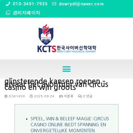
" />
010-3491-7935
dowrydl@naver.com
관리자페이지
glinsterende kansen roepen –
ervaar het avontuur van circus
casino en win groots
OSK1450
2025-09-24
미분류
0 댓글
SPEEL, WIN & BELEEF MAGIE: CIRCUS
CASINO ONLINE BIEDT SPANNING EN
ONVERGETELIJKE MOMENTEN.