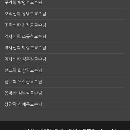
구약학 탁명수교수님
조직신학 유병수교수님
조직신학 최정균교수님
역사신학 조규현교수님
역사신학 박장호교수님
역사신학 김훈경교수님
선교학 최상익교수님
선교학 오석근교수님
음악학 김부식교수님
상담학 신예은교수님