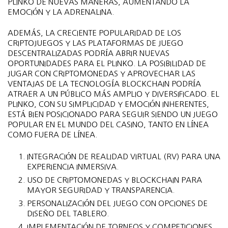
PLINKO DE NUEVAS MANERAS, AUMENTANDO LA
EMOCIÓN Y LA ADRENALINA.
ADEMÁS, LA CRECIENTE POPULARIDAD DE LOS
CRIPTOJUEGOS Y LAS PLATAFORMAS DE JUEGO
DESCENTRALIZADAS PODRÍA ABRIR NUEVAS
OPORTUNIDADES PARA EL PLINKO. LA POSIBILIDAD DE
JUGAR CON CRIPTOMONEDAS Y APROVECHAR LAS
VENTAJAS DE LA TECNOLOGÍA BLOCKCHAIN PODRÍA
ATRAER A UN PÚBLICO MÁS AMPLIO Y DIVERSIFICADO. EL
PLINKO, CON SU SIMPLICIDAD Y EMOCIÓN INHERENTES,
ESTÁ BIEN POSICIONADO PARA SEGUIR SIENDO UN JUEGO
POPULAR EN EL MUNDO DEL CASINO, TANTO EN LÍNEA
COMO FUERA DE LÍNEA.
INTEGRACIÓN DE REALIDAD VIRTUAL (RV) PARA UNA
EXPERIENCIA INMERSIVA.
USO DE CRIPTOMONEDAS Y BLOCKCHAIN PARA
MAYOR SEGURIDAD Y TRANSPARENCIA.
PERSONALIZACIÓN DEL JUEGO CON OPCIONES DE
DISEÑO DEL TABLERO.
IMPLEMENTACIÓN DE TORNEOS Y COMPETICIONES