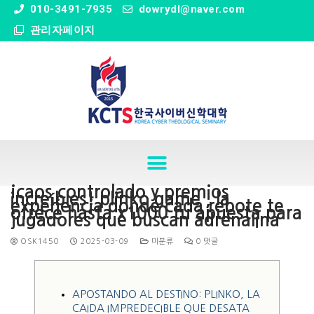
" />
010-3491-7935
dowrydl@naver.com
관리자페이지
¡caos controlado y premios
increíbles! plinko game , la
experiencia donde cada rebote te
ofrece hasta x1000 tu apuesta para
jugadores que buscan adrenalina
OSK1450
2025-03-09
미분류
0 댓글
APOSTANDO AL DESTINO: PLINKO, LA
CAIDA IMPREDECIBLE QUE DESATA