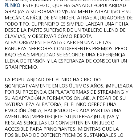
PLINKO
. ESTE JUEGO, QUE HA GANADO POPULARIDAD
GRACIAS A SU FORMATO VISUALMENTE ATRACTIVO Y SU
MECÁNICA FÁCIL DE ENTENDER, ATRAE A JUGADORES DE
TODO TIPO. EL PRINCIPIO ES SIMPLE: LANZAR UNA FICHA
DESDE LA PARTE SUPERIOR DE UN TABLERO LLENO DE
CLAVIJAS, Y OBSERVAR CÓMO REBOTA
ALEATORIAMENTE HASTA CAER EN UNA DE LAS
RANURAS INFERIORES CON DIFERENTES PREMIOS. PERO
BAJO ESA SIMPLICIDAD SE ESCONDE UNA EXPERIENCIA
LLENA DE TENSIÓN Y LA ESPERANZA DE CONSEGUIR UN
GRAN PREMIO.
LA POPULARIDAD DEL PLINKO HA CRECIDO
SIGNIFICATIVAMENTE EN LOS ÚLTIMOS AÑOS, IMPULSADA
POR SU PRESENCIA EN PLATAFORMAS DE STREAMING Y
SU ADAPTACIÓN A FORMATOS ONLINE. A PESAR DE SU
NATURALEZA ALEATORIA, EL PLINKO OFRECE UNA
EMOCIÓN ÚNICA, HACIENDO DE CADA PARTIDA UNA
AVENTURA IMPREDECIBLE. SU INTERFAZ INTUITIVA Y
REGLAS SENCILLAS LO CONVIERTEN EN UN JUEGO
ACCESIBLE PARA PRINCIPIANTES, MIENTRAS QUE LA
POSIBILIDAD DE OBTENER PREMIOS SUSTANCIALES LO