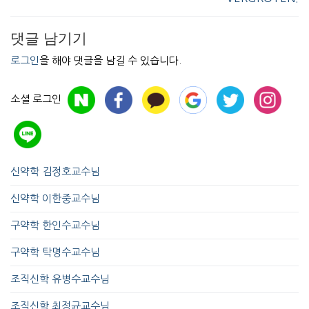
댓글 남기기
로그인
을 해야 댓글을 남길 수 있습니다.
소셜 로그인
신약학 김정호교수님
신약학 이한중교수님
구약학 한인수교수님
구약학 탁명수교수님
조직신학 유병수교수님
조직신학 최정균교수님