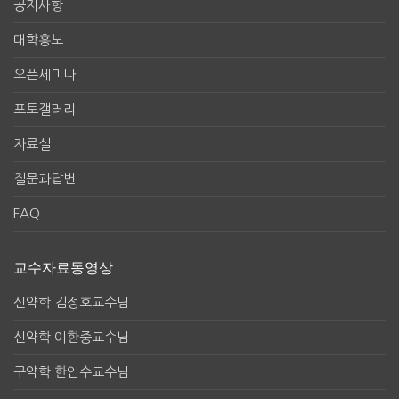
공지사항
대학홍보
오픈세미나
포토갤러리
자료실
질문과답변
FAQ
교수자료동영상
신약학 김정호교수님
신약학 이한중교수님
구약학 한인수교수님