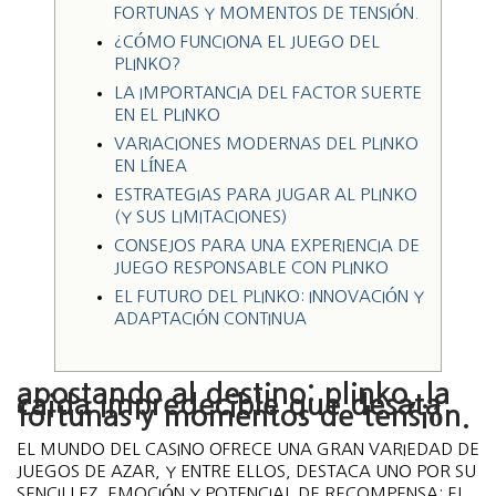
FORTUNAS Y MOMENTOS DE TENSIÓN.
¿CÓMO FUNCIONA EL JUEGO DEL
PLINKO?
LA IMPORTANCIA DEL FACTOR SUERTE
EN EL PLINKO
VARIACIONES MODERNAS DEL PLINKO
EN LÍNEA
ESTRATEGIAS PARA JUGAR AL PLINKO
(Y SUS LIMITACIONES)
CONSEJOS PARA UNA EXPERIENCIA DE
JUEGO RESPONSABLE CON PLINKO
EL FUTURO DEL PLINKO: INNOVACIÓN Y
ADAPTACIÓN CONTINUA
apostando al destino: plinko, la
caida impredecible que desata
fortunas y momentos de tensión.
EL MUNDO DEL CASINO OFRECE UNA GRAN VARIEDAD DE
JUEGOS DE AZAR, Y ENTRE ELLOS, DESTACA UNO POR SU
SENCILLEZ, EMOCIÓN Y POTENCIAL DE RECOMPENSA: EL