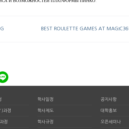
ЙСА И ВОЗМОЖНОСТЕЙ ПЛАТФОРМЫ ПИНКО.
NG
BEST ROULETTE GAMES AT MAGIC36
정
학사일정
공지사항
.)과정
학사제도
대학홍보
구과정
학사규정
오픈세미나