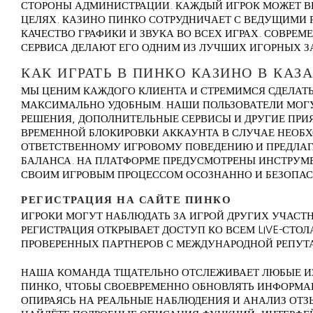
СТОРОНЫ АДМИНИСТРАЦИИ. КАЖДЫЙ ИГРОК МОЖЕТ ВЫ
ЦЕЛЯХ. КАЗИНО ПИНКО СОТРУДНИЧАЕТ С ВЕДУЩИМИ 
КАЧЕСТВО ГРАФИКИ И ЗВУКА ВО ВСЕХ ИГРАХ. СОВРЕМ
СЕРВИСА ДЕЛАЮТ ЕГО ОДНИМ ИЗ ЛУЧШИХ ИГОРНЫХ ЗА
КАК ИГРАТЬ В ПИНКО КАЗИНО В КАЗ
МЫ ЦЕНИМ КАЖДОГО КЛИЕНТА И СТРЕМИМСЯ СДЕЛАТ
МАКСИМАЛЬНО УДОБНЫМ. НАШИ ПОЛЬЗОВАТЕЛИ МОГУ
РЕШЕНИЯ, ДОПОЛНИТЕЛЬНЫЕ СЕРВИСЫ И ДРУГИЕ ПР
ВРЕМЕННОЙ БЛОКИРОВКИ АККАУНТА В СЛУЧАЕ НЕОБ
ОТВЕТСТВЕННОМУ ИГРОВОМУ ПОВЕДЕНИЮ И ПРЕДЛАГ
БАЛАНСА. НА ПЛАТФОРМЕ ПРЕДУСМОТРЕНЫ ИНСТРУМ
СВОИМ ИГРОВЫМ ПРОЦЕССОМ ОСОЗНАННО И БЕЗОПАС
РЕГИСТРАЦИЯ НА САЙТЕ ПИНКО
ИГРОКИ МОГУТ НАБЛЮДАТЬ ЗА ИГРОЙ ДРУГИХ УЧАСТ
РЕГИСТРАЦИЯ ОТКРЫВАЕТ ДОСТУП КО ВСЕМ LIVE-СТОЛ
ПРОВЕРЕННЫХ ПАРТНЕРОВ С МЕЖДУНАРОДНОЙ РЕПУТ
НАША КОМАНДА ТЩАТЕЛЬНО ОТСЛЕЖИВАЕТ ЛЮБЫЕ ИЗ
ПИНКО, ЧТОБЫ СВОЕВРЕМЕННО ОБНОВЛЯТЬ ИНФОРМАЦ
ОПИРАЯСЬ НА РЕАЛЬНЫЕ НАБЛЮДЕНИЯ И АНАЛИЗ ОТЗЫ