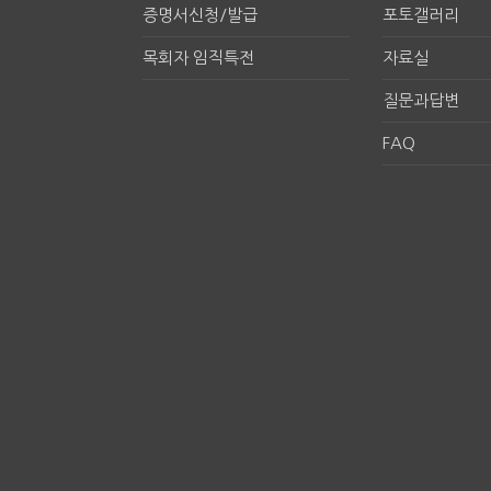
증명서신청/발급
포토갤러리
목회자 임직특전
자료실
질문과답변
FAQ