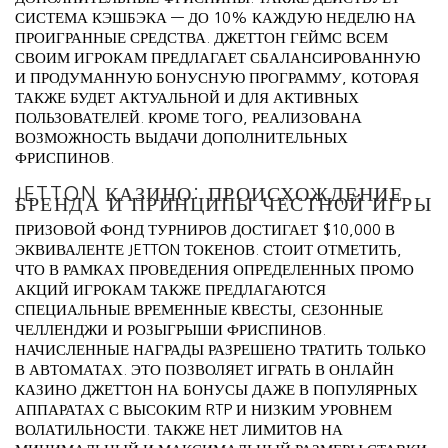
СИСТЕМА КЭШБЭКА — ДО 10% КАЖДУЮ НЕДЕЛЮ НА
ПРОИГРАННЫЕ СРЕДСТВА. ДЖЕТТОН ГЕЙМС ВСЕМ
СВОИМ ИГРОКАМ ПРЕДЛАГАЕТ СБАЛАНСИРОВАННУЮ
И ПРОДУМАННУЮ БОНУСНУЮ ПРОГРАММУ, КОТОРАЯ
ТАКЖЕ БУДЕТ АКТУАЛЬНОЙ И ДЛЯ АКТИВНЫХ
ПОЛЬЗОВАТЕЛЕЙ. КРОМЕ ТОГО, РЕАЛИЗОВАНА
ВОЗМОЖНОСТЬ ВЫДАЧИ ДОПОЛНИТЕЛЬНЫХ
ФРИСПИНОВ.
JETTON КАЗИНО: ПРОИСХОЖДЕНИЕ
БРЕНДА И ПРИНЦИПЫ ЧЕСТНОЙ ИГРЫ
ПРИЗОВОЙ ФОНД ТУРНИРОВ ДОСТИГАЕТ $10,000 В
ЭКВИВАЛЕНТЕ JETTON ТОКЕНОВ. СТОИТ ОТМЕТИТЬ,
ЧТО В РАМКАХ ПРОВЕДЕНИЯ ОПРЕДЕЛЕННЫХ ПРОМО
АКЦИЙ ИГРОКАМ ТАКЖЕ ПРЕДЛАГАЮТСЯ
СПЕЦИАЛЬНЫЕ ВРЕМЕННЫЕ КВЕСТЫ, СЕЗОННЫЕ
ЧЕЛЛЕНДЖИ И РОЗЫГРЫШИ ФРИСПИНОВ.
НАЧИСЛЕННЫЕ НАГРАДЫ РАЗРЕШЕНО ТРАТИТЬ ТОЛЬКО
В АВТОМАТАХ. ЭТО ПОЗВОЛЯЕТ ИГРАТЬ В ОНЛАЙН
КАЗИНО ДЖЕТТОН НА БОНУСЫ ДАЖЕ В ПОПУЛЯРНЫХ
АППАРАТАХ С ВЫСОКИМ RTP И НИЗКИМ УРОВНЕМ
ВОЛАТИЛЬНОСТИ. ТАКЖЕ НЕТ ЛИМИТОВ НА