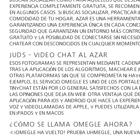
EXPERIENCIA COMPLETAMENTE GRATUITA, SE RECOMIEN
EN ALGUNOS CASOS. SI BUSCAS SOCIALIZAR, PRACTICA
COMODIDAD DE TU HOGAR, AZAR ES UNA HERRAMIENTA 
GARANTIZANDO UNA EXPERIENCIA ÚNICA EN CADA CONE
SEGURIDAD QUE GARANTIZAN UN ENTORNO MÁS CONTRO
GRATUITO Y LA POSIBILIDAD DE CONECTARSE SIN NECES
CHATEAR CON DESCONOCIDOS EN CUALQUIER MOMENTO
JUDS – VIDEO CHAT AL AZAR
ESOS FOTOGRAMAS SE REPRESENTAN MEDIANTE CADENA
TRAS LA APLICACIÓN DE LOS ALGORITMOS, MACHEAR E I
OTRAS PLATAFORMAS SIN QUE SE COMPROMETA NI HAYA P
EJEMPLO, EL SERVICIO OMEGLE ES UNO DE LOS PORTAL
TINYCHAT ESTÁN POR LO GENERAL SATISFECHOS CON LA 
LAS OPINIONES QUE DEJA EN WEB. OTRA VENTAJA QUE
APLICACIÓN PARA IOS Y ANDROID QUE HACE LA EXPERI
VOZ Y VIDEOLLAMADAS DE APPLE, Y PUEDES UTILIZARLA 
EN IPADOS Y EN MACOS.
¿CÓMO SE LLAMA OMEGLE AHORA?
«¡OMEGLE HA VUELTO! PRUEBA UHMEGLE, UNA NUEVA 