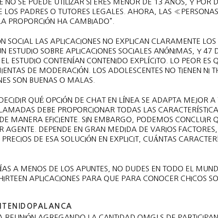
NO SE PUEDE UTILIZAR SI ERES MENOR DE 13 AÑOS, Y POR 
DE LOS PADRES O TUTORES LEGALES. AHORA, LAS «PERSONA
LA PROPORCIÓN HA CAMBIADO”.
 SOCIAL LAS APLICACIONES NO EXPLICAN CLARAMENTE LOS
N ESTUDIO SOBRE APLICACIONES SOCIALES ANÓNIMAS, Y 47 
EL ESTUDIO CONTENÍAN CONTENIDO EXPLÍCITO. LO PEOR ES 
IENTAS DE MODERACIÓN. LOS ADOLESCENTES NO TIENEN NI 
ONES SON BUENAS O MALAS.
ECIDIR QUÉ OPCIÓN DE CHAT EN LÍNEA SE ADAPTA MEJOR A
LLAMADAS DEBE PROPORCIONAR TODAS LAS CARACTERÍSTICA
 DE MANERA EFICIENTE. SIN EMBARGO, PODEMOS CONCLUIR Q
R AGENTE. DEPENDE EN GRAN MEDIDA DE VARIOS FACTORES,
 PRECIOS DE ESA SOLUCIÓN EN EXPLICIT, CUÁNTAS CARACTER
ÍAS A MENOS DE LOS APUNTES, NO DUDES EN TODO EL MUND
HIRTEEN APLICACIONES PARA QUE PARA CONOCER CHICOS SO
NTENIDOPALANCA
LA REUNIÓN AGREGANDO LA CANTIDAD OMGLS DE PARTICIPA