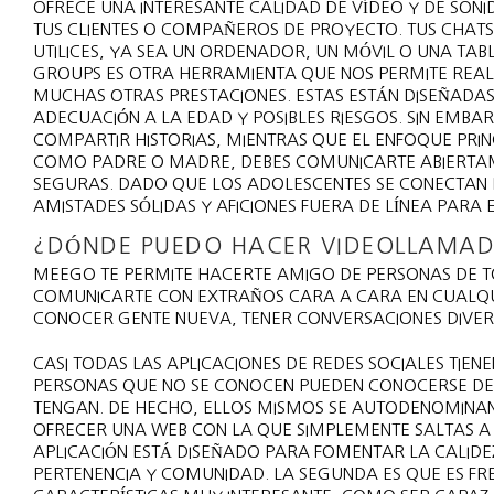
OFRECE UNA INTERESANTE CALIDAD DE VÍDEO Y DE SONI
TUS CLIENTES O COMPAÑEROS DE PROYECTO. TUS CHATS
UTILICES, YA SEA UN ORDENADOR, UN MÓVIL O UNA TAB
GROUPS ES OTRA HERRAMIENTA QUE NOS PERMITE REALI
MUCHAS OTRAS PRESTACIONES. ESTAS ESTÁN DISEÑADA
ADECUACIÓN A LA EDAD Y POSIBLES RIESGOS. SIN EM
COMPARTIR HISTORIAS, MIENTRAS QUE EL ENFOQUE PRIN
COMO PADRE O MADRE, DEBES COMUNICARTE ABIERTAME
SEGURAS. DADO QUE LOS ADOLESCENTES SE CONECTAN E
AMISTADES SÓLIDAS Y AFICIONES FUERA DE LÍNEA PARA 
¿DÓNDE PUEDO HACER VIDEOLLAMA
MEEGO TE PERMITE HACERTE AMIGO DE PERSONAS DE 
COMUNICARTE CON EXTRAÑOS CARA A CARA EN CUALQU
CONOCER GENTE NUEVA, TENER CONVERSACIONES DIVERT
CASI TODAS LAS APLICACIONES DE REDES SOCIALES TIE
PERSONAS QUE NO SE CONOCEN PUEDEN CONOCERSE D
TENGAN. DE HECHO, ELLOS MISMOS SE AUTODENOMINAN
OFRECER UNA WEB CON LA QUE SIMPLEMENTE SALTAS A
APLICACIÓN ESTÁ DISEÑADO PARA FOMENTAR LA CALIDE
PERTENENCIA Y COMUNIDAD. LA SEGUNDA ES QUE ES FRE