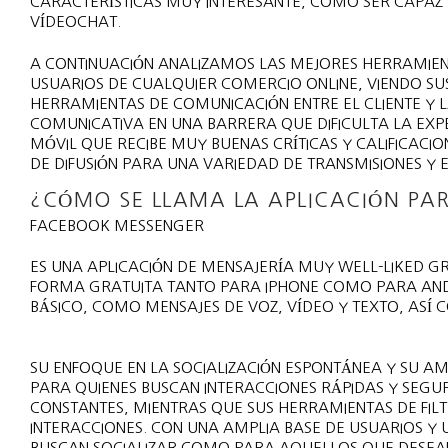
CARACTERÍSTICAS MUY INTERESANTE, COMO SER CAPAZ 
VÍDEOCHAT.
A CONTINUACIÓN ANALIZAMOS LAS MEJORES HERRAMIENT
USUARIOS DE CUALQUIER COMERCIO ONLINE, VIENDO SUS
HERRAMIENTAS DE COMUNICACIÓN ENTRE EL CLIENTE Y 
COMUNICATIVA EN UNA BARRERA QUE DIFICULTA LA EXPE
MÓVIL QUE RECIBE MUY BUENAS CRÍTICAS Y CALIFICACI
DE DIFUSIÓN PARA UNA VARIEDAD DE TRANSMISIONES Y 
¿CÓMO SE LLAMA LA APLICACIÓN PA
FACEBOOK MESSENGER
ES UNA APLICACIÓN DE MENSAJERÍA MUY WELL-LIKED GRA
FORMA GRATUITA TANTO PARA IPHONE COMO PARA AND
BÁSICO, COMO MENSAJES DE VOZ, VÍDEO Y TEXTO, ASÍ C
SU ENFOQUE EN LA SOCIALIZACIÓN ESPONTÁNEA Y SU A
PARA QUIENES BUSCAN INTERACCIONES RÁPIDAS Y SEGU
CONSTANTES, MIENTRAS QUE SUS HERRAMIENTAS DE FILT
INTERACCIONES. CON UNA AMPLIA BASE DE USUARIOS Y UN
BUSCAN SOCIALIZAR COMO PARA AQUELLOS QUE DESEA