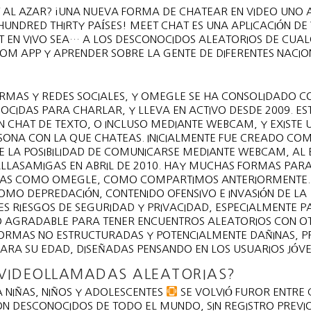
 AL AZAR? ¡UNA NUEVA FORMA DE CHATEAR EN VIDEO UNO 
NDRED THIRTY PAÍSES! MEET CHAT ES UNA APLICACIÓN DE
T EN VIVO SEA… A LOS DESCONOCIDOS ALEATORIOS DE CUAL
DOM APP Y APRENDER SOBRE LA GENTE DE DIFERENTES NACIO
MAS Y REDES SOCIALES, Y OMEGLE SE HA CONSOLIDADO 
CIDAS PARA CHARLAR, Y LLEVA EN ACTIVO DESDE 2009. ES
 CHAT DE TEXTO, O INCLUSO MEDIANTE WEBCAM, Y EXISTE 
SONA CON LA QUE CHATEAS. INICIALMENTE FUE CREADO CO
 LA POSIBILIDAD DE COMUNICARSE MEDIANTE WEBCAM, AL E
LLASAMIGAS EN ABRIL DE 2010. HAY MUCHAS FORMAS PAR
RMAS COMO OMEGLE, COMO COMPARTIMOS ANTERIORMENTE.
OMO DEPREDACIÓN, CONTENIDO OFENSIVO E INVASIÓN DE LA
S RIESGOS DE SEGURIDAD Y PRIVACIDAD, ESPECIALMENTE P
O AGRADABLE PARA TENER ENCUENTROS ALEATORIOS CON O
FORMAS NO ESTRUCTURADAS Y POTENCIALMENTE DAÑINAS, P
PARA SU EDAD, DISEÑADAS PENSANDO EN LOS USUARIOS JÓVE
 VIDEOLLAMADAS ALEATORIAS?
 NIÑAS, NIÑOS Y ADOLESCENTES
SE VOLVIÓ FUROR ENTRE 
N DESCONOCIDOS DE TODO EL MUNDO, SIN REGISTRO PREVIO