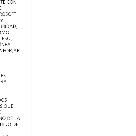
RTE CON
E
CROSOFT
 Y
URIDAD,
COMO
 ESO,
ÍNEA
A FORJAR
DES
ARA
DOS
S QUE
E
NO DE LA
NTIDO DE