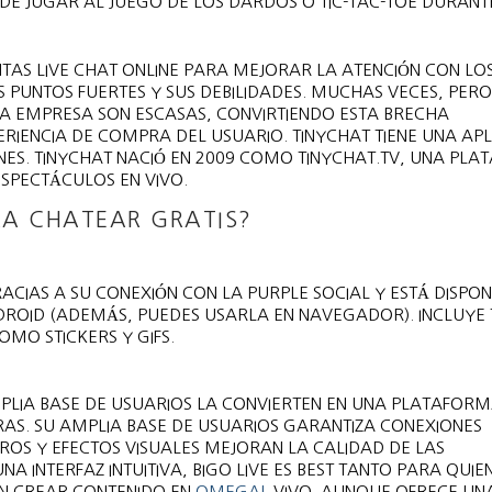
DE JUGAR AL JUEGO DE LOS DARDOS O TIC-TAC-TOE DURANT
AS LIVE CHAT ONLINE PARA MEJORAR LA ATENCIÓN CON LO
 PUNTOS FUERTES Y SUS DEBILIDADES. MUCHAS VECES, PERO
LA EMPRESA SON ESCASAS, CONVIRTIENDO ESTA BRECHA
RIENCIA DE COMPRA DEL USUARIO. TINYCHAT TIENE UNA APL
ONES. TINYCHAT NACIÓ EN 2009 COMO TINYCHAT.TV, UNA PL
ESPECTÁCULOS EN VIVO.
RA CHATEAR GRATIS?
CIAS A SU CONEXIÓN CON LA PURPLE SOCIAL Y ESTÁ DISPON
ROID (ADEMÁS, PUEDES USARLA EN NAVEGADOR). INCLUYE
OMO STICKERS Y GIFS.
MPLIA BASE DE USUARIOS LA CONVIERTEN EN UNA PLATAFORM
RAS. SU AMPLIA BASE DE USUARIOS GARANTIZA CONEXIONES
ROS Y EFECTOS VISUALES MEJORAN LA CALIDAD DE LAS
A INTERFAZ INTUITIVA, BIGO LIVE ES BEST TANTO PARA QUIE
N CREAR CONTENIDO EN
OMEGAL
VIVO. AUNQUE OFRECE UN