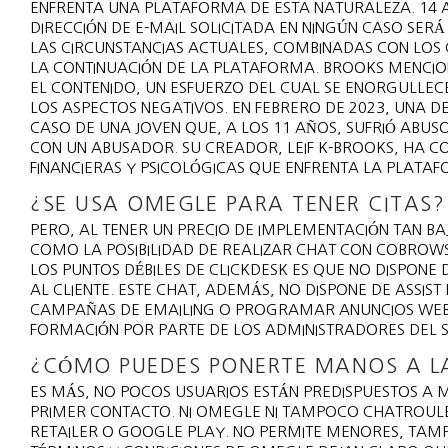
ENFRENTA UNA PLATAFORMA DE ESTA NATURALEZA. 14 A
DIRECCIÓN DE E-MAIL SOLICITADA EN NINGÚN CASO SER
LAS CIRCUNSTANCIAS ACTUALES, COMBINADAS CON LOS 
LA CONTINUACIÓN DE LA PLATAFORMA. BROOKS MENCION
EL CONTENIDO, UN ESFUERZO DEL CUAL SE ENORGULLEC
LOS ASPECTOS NEGATIVOS. EN FEBRERO DE 2023, UNA D
CASO DE UNA JOVEN QUE, A LOS 11 AÑOS, SUFRIÓ ABUS
CON UN ABUSADOR. SU CREADOR, LEIF K-BROOKS, HA CO
FINANCIERAS Y PSICOLÓGICAS QUE ENFRENTA LA PLATA
¿SE USA OMEGLE PARA TENER CITAS?
PERO, AL TENER UN PRECIO DE IMPLEMENTACIÓN TAN B
COMO LA POSIBILIDAD DE REALIZAR CHAT CON COBROWS
LOS PUNTOS DÉBILES DE CLICKDESK ES QUE NO DISPONE
AL CLIENTE. ESTE CHAT, ADEMÁS, NO DISPONE DE ASSIST
CAMPAÑAS DE EMAILING O PROGRAMAR ANUNCIOS WEB QU
FORMACIÓN POR PARTE DE LOS ADMINISTRADORES DEL
¿CÓMO PUEDES PONERTE MANOS A L
ES MÁS, NO POCOS USUARIOS ESTÁN PREDISPUESTOS A 
PRIMER CONTACTO. NI OMEGLE NI TAMPOCO CHATROULETT
RETAILER O GOOGLE PLAY. NO PERMITE MENORES, TAMP