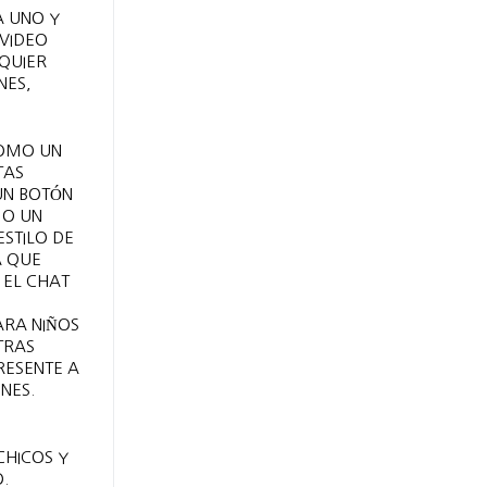
A UNO Y
 VIDEO
QUIER
NES,
COMO UN
TAS
UN BOTÓN
MO UN
STILO DE
A QUE
 EL CHAT
ARA NIÑOS
TRAS
RESENTE A
NES.
CHICOS Y
.