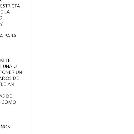
ESTRICTA
E LA
D,
 Y
VA PARA
MITE,
E UNA U
 PONER UN
ARIOS DE
FLEJAN
AS DE
SÍ COMO
AÑOS.