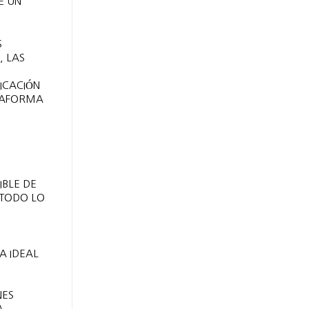
E UN
S
, LAS
ICACIÓN
ATAFORMA
IBLE DE
 TODO LO
A IDEAL
NES
A