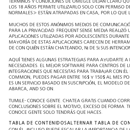
TÉRMINOS Y CONDICIONES DE OMEGLE DEJAN CLARO QUE 
LOS 18 AÑOS PERMITE UTILIZARLO SOLO CON PERMISO 
NORMALES» ESTÁN ATRAPADAS EN CASA, POR LO QUE 
MUCHOS DE ESTOS ANÓNIMOS MEDIOS DE COMUNICACIÓN
PARA LA PRIVACIDAD. FREQUENT SENSE MEDIA REALIZÓ U
APLICACIONES UTILIZADAS POR ADOLESCENTES DURANTE 
MAYORÍA DE ESTAS APLICACIONES CARECEN DE HERRAM
DE CON QUIÉN ESTÁN CHATEANDO, NI DE SI SUS INTENCI
AQUÍ TIENES ALGUNAS ESTRATEGIAS PARA AYUDARTE A D
NECESIDADES. EL MEJOR SOFTWARE PARA CENTROS DE 
INTEGRACIONES QUE NECESITAS PARA TRABAJAR CON ÉL
COMMON, PUEDES PAGAR ENTRE 16$ Y 150$ AL MES PO
ES UN SERVICIO BASADO EN SUSCRIPCIÓN, EL MODELO DE
ABARCA, AND SO ON.
TUMILE- CONOCE GENTE. CHATEA GRATIS CUANDO CORR
CONCLUSIONES SOBRE EL MOTIVO, EXCESO DE FORMA. T
CONOCE GENTE SOLO TENDRÁS QUE HACES.
TABLA DE CONTENIDOSALTERNAR TABLA DE CO
CON ÉL, INCLUSO PUEDE ESCALAR LA IMPORTANCIA DE 