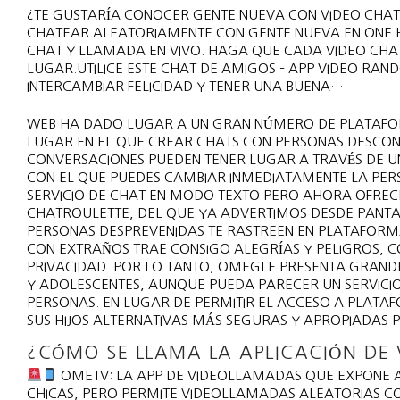
¿TE GUSTARÍA CONOCER GENTE NUEVA CON VIDEO CHAT
CHATEAR ALEATORIAMENTE CON GENTE NUEVA EN ONE HU
CHAT Y LLAMADA EN VIVO. HAGA QUE CADA VIDEO CHA
LUGAR.UTILICE ESTE CHAT DE AMIGOS – APP VIDEO RAN
INTERCAMBIAR FELICIDAD Y TENER UNA BUENA…
WEB HA DADO LUGAR A UN GRAN NÚMERO DE PLATAFOR
LUGAR EN EL QUE CREAR CHATS CON PERSONAS DESCONO
CONVERSACIONES PUEDEN TENER LUGAR A TRAVÉS DE UN
CON EL QUE PUEDES CAMBIAR INMEDIATAMENTE LA PER
SERVICIO DE CHAT EN MODO TEXTO PERO AHORA OFRECE
CHATROULETTE, DEL QUE YA ADVERTIMOS DESDE PANTA
PERSONAS DESPREVENIDAS TE RASTREEN EN PLATAFO
CON EXTRAÑOS TRAE CONSIGO ALEGRÍAS Y PELIGROS, C
PRIVACIDAD. POR LO TANTO, OMEGLE PRESENTA GRANDE
Y ADOLESCENTES, AUNQUE PUEDA PARECER UN SERVICI
PERSONAS. EN LUGAR DE PERMITIR EL ACCESO A PLATA
SUS HIJOS ALTERNATIVAS MÁS SEGURAS Y APROPIADAS 
¿CÓMO SE LLAMA LA APLICACIÓN DE
OMETV: LA APP DE VIDEOLLAMADAS QUE EXPONE A
CHICAS, PERO PERMITE VIDEOLLAMADAS ALEATORIAS CO