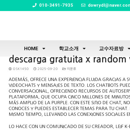
" />
010-3491-7935
dowrydl@naver.co
HOME
학교소개
교수자료방
descarga gratuita x random 
OSK1450
2025-09-20
미분류
ADEMÁS, OFRECE UNA EXPERIENCIA FLUIDA GRACIAS A SU 
VIDEOCHATS Y MENSAJES DE TEXTO. LOS CHATBOTS PUED
CONVERSACIONAL, OFRECIENDO RECURSOS DE AUTOSERVI
PLATAFORMA, QUE OCUPA CINCO MILLONES DE MINUTOS D
MÁS AMPLIO DE LA PURPLE. CON ESTE SITIO DE CHAT, 
CONOCES Y PUEDES ESTABLECER TEMAS PARA TU CHAT. 
MISMO TIEMPO, LLEVANDO LAS CONEXIONES SOCIALES E
LO HACE CON UN COMUNICADO DE SU CREADOR, LEIF K-B