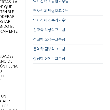
역사신학 조규현교수님
ERTAS. LA
YE QUE
역사신학 박장호교수님
TENIBLE
MODERAR
역사신학 김훈경교수님
ESTAR
ANDO EL
선교학 최상익교수님
ORIAMENTE
선교학 오석근교수님
음악학 김부식교수님
LIDADES
상담학 신예은교수님
UNO DE
IÓN PLENA
O
D DE
O.
 UN
A APP
. LOS