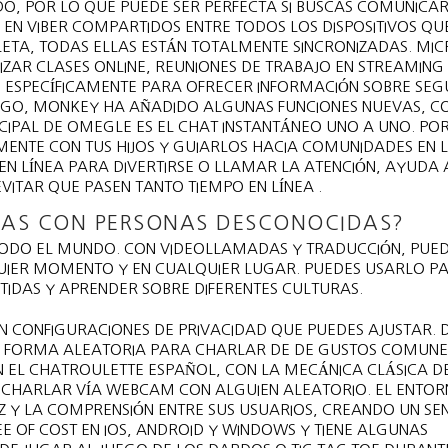
DO, POR LO QUE PUEDE SER PERFECTA SI BUSCAS COMUNICA
 EN VIBER COMPARTIDOS ENTRE TODOS LOS DISPOSITIVOS QU
LETA, TODAS ELLAS ESTÁN TOTALMENTE SINCRONIZADAS. MI
ZAR CLASES ONLINE, REUNIONES DE TRABAJO EN STREAMING
S ESPECÍFICAMENTE PARA OFRECER INFORMACIÓN SOBRE SEG
BARGO, MONKEY HA AÑADIDO ALGUNAS FUNCIONES NUEVAS, 
CIPAL DE OMEGLE ES EL CHAT INSTANTÁNEO UNO A UNO. POR
NTE CON TUS HIJOS Y GUIARLOS HACIA COMUNIDADES EN L
N LÍNEA PARA DIVERTIRSE O LLAMAR LA ATENCIÓN, AYUDA 
EVITAR QUE PASEN TANTO TIEMPO EN LÍNEA .
DAS CON PERSONAS DESCONOCIDAS?
TODO EL MUNDO. CON VIDEOLLAMADAS Y TRADUCCIÓN, PUE
IER MOMENTO Y EN CUALQUIER LUGAR. PUEDES USARLO P
IDAS Y APRENDER SOBRE DIFERENTES CULTURAS.
NEN CONFIGURACIONES DE PRIVACIDAD QUE PUEDES AJUSTAR. 
E FORMA ALEATORIA PARA CHARLAR DE DE GUSTOS COMUNE
 EL CHATROULETTE ESPAÑOL, CON LA MECÁNICA CLÁSICA D
 CHARLAR VÍA WEBCAM CON ALGUIEN ALEATORIO. EL ENTOR
Z Y LA COMPRENSIÓN ENTRE SUS USUARIOS, CREANDO UN SE
E OF COST EN IOS, ANDROID Y WINDOWS Y TIENE ALGUNAS