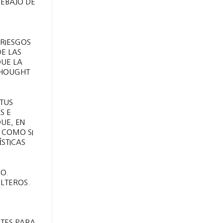
DEBAJO DE
S
 RIESGOS
DE LAS
QUE LA
THOUGHT
 TUS
S E
UE, EN
 COMO SI
ÍSTICAS
O.
LTEROS.
NTES PARA