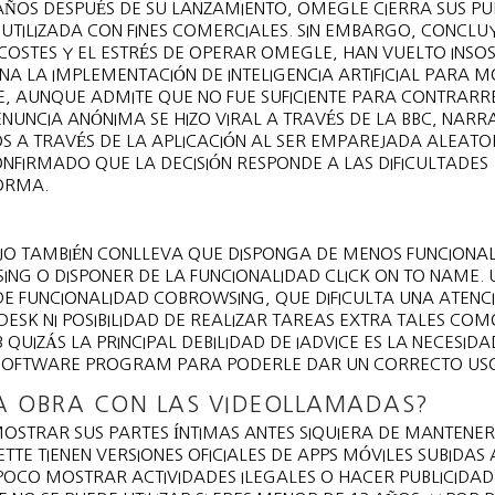
ÑOS DESPUÉS DE SU LANZAMIENTO, OMEGLE CIERRA SUS PU
Á UTILIZADA CON FINES COMERCIALES. SIN EMBARGO, CONCLU
COSTES Y EL ESTRÉS DE OPERAR OMEGLE, HAN VUELTO INSOS
A LA IMPLEMENTACIÓN DE INTELIGENCIA ARTIFICIAL PARA 
E, AUNQUE ADMITE QUE NO FUE SUFICIENTE PARA CONTRARR
ENUNCIA ANÓNIMA SE HIZO VIRAL A TRAVÉS DE LA BBC, NARR
OS A TRAVÉS DE LA APLICACIÓN AL SER EMPAREJADA ALEAT
NFIRMADO QUE LA DECISIÓN RESPONDE A LAS DIFICULTADES
FORMA.
AJO TAMBIÉN CONLLEVA QUE DISPONGA DE MENOS FUNCIONA
ING O DISPONER DE LA FUNCIONALIDAD CLICK ON TO NAME. 
 DE FUNCIONALIDAD COBROWSING, QUE DIFICULTA UNA ATENC
 DESK NI POSIBILIDAD DE REALIZAR TAREAS EXTRA TALES COM
IZÁS LA PRINCIPAL DEBILIDAD DE IADVICE ES LA NECESIDA
 SOFTWARE PROGRAM PARA PODERLE DAR UN CORRECTO US
A OBRA CON LAS VIDEOLLAMADAS?
MOSTRAR SUS PARTES ÍNTIMAS ANTES SIQUIERA DE MANTENER
E TIENEN VERSIONES OFICIALES DE APPS MÓVILES SUBIDAS 
OCO MOSTRAR ACTIVIDADES ILEGALES O HACER PUBLICIDAD