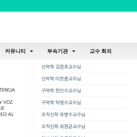
커뮤니티
부속기관
교수 회의
신약학 김정호교수님
신약학 이한중교수님
TENCIA
구약학 한인수교수님
Y VOZ
구약학 탁명수교수님
UE
DEO AL
조직신학 유병수교수님
조직신학 최정균교수님