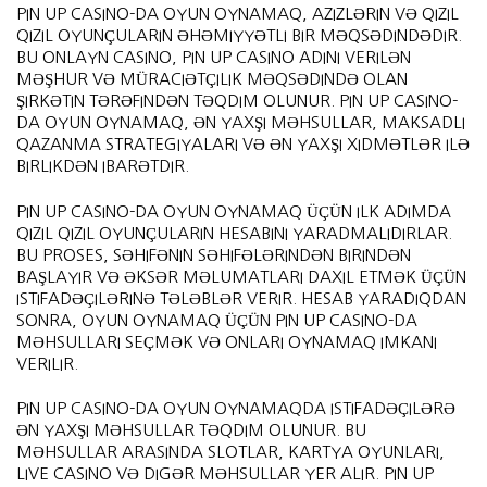
PIN UP CASINO-DA OYUN OYNAMAQ, AZIZLƏRIN VƏ QIZIL
QIZIL OYUNÇULARIN ƏHƏMIYYƏTLI BIR MƏQSƏDINDƏDIR.
BU ONLAYN CASINO, PIN UP CASINO ADINI VERILƏN
MƏŞHUR VƏ MÜRACIƏTÇILIK MƏQSƏDINDƏ OLAN
ŞIRKƏTIN TƏRƏFINDƏN TƏQDIM OLUNUR. PIN UP CASINO-
DA OYUN OYNAMAQ, ƏN YAXŞI MƏHSULLAR, MAKSADLI
QAZANMA STRATEGIYALARI VƏ ƏN YAXŞI XIDMƏTLƏR ILƏ
BIRLIKDƏN IBARƏTDIR.
PIN UP CASINO-DA OYUN OYNAMAQ ÜÇÜN ILK ADIMDA
QIZIL QIZIL OYUNÇULARIN HESABINI YARADMALIDIRLAR.
BU PROSES, SƏHIFƏNIN SƏHIFƏLƏRINDƏN BIRINDƏN
BAŞLAYIR VƏ ƏKSƏR MƏLUMATLARI DAXIL ETMƏK ÜÇÜN
ISTIFADƏÇILƏRINƏ TƏLƏBLƏR VERIR. HESAB YARADIQDAN
SONRA, OYUN OYNAMAQ ÜÇÜN PIN UP CASINO-DA
MƏHSULLARI SEÇMƏK VƏ ONLARI OYNAMAQ IMKANI
VERILIR.
PIN UP CASINO-DA OYUN OYNAMAQDA ISTIFADƏÇILƏRƏ
ƏN YAXŞI MƏHSULLAR TƏQDIM OLUNUR. BU
MƏHSULLAR ARASINDA SLOTLAR, KARTYA OYUNLARI,
LIVE CASINO VƏ DIGƏR MƏHSULLAR YER ALIR. PIN UP