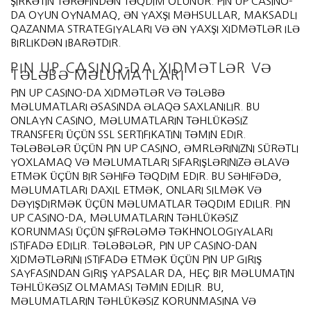
ŞIRKƏTIN TƏRƏFINDƏN TƏQDIM OLUNUR. PIN UP CASINO-
DA OYUN OYNAMAQ, ƏN YAXŞI MƏHSULLAR, MAKSADLI
QAZANMA STRATEGIYALARI VƏ ƏN YAXŞI XIDMƏTLƏR ILƏ
BIRLIKDƏN IBARƏTDIR.
PIN UP CASINO-DA XIDMƏTLƏR VƏ
TƏLƏBƏ MƏLUMATLARI
PIN UP CASINO-DA XIDMƏTLƏR VƏ TƏLƏBƏ
MƏLUMATLARI ƏSASINDA ƏLAQƏ SAXLANILIR. BU
ONLAYN CASINO, MƏLUMATLARIN TƏHLÜKƏSIZ
TRANSFERI ÜÇÜN SSL SERTIFIKATINI TƏMIN EDIR.
TƏLƏBƏLƏR ÜÇÜN PIN UP CASINO, ƏMRLƏRINIZNI SÜRƏTLI
YOXLAMAQ VƏ MƏLUMATLARI SIFARIŞLƏRINIZƏ ƏLAVƏ
ETMƏK ÜÇÜN BIR SƏHIFƏ TƏQDIM EDIR. BU SƏHIFƏDƏ,
MƏLUMATLARI DAXIL ETMƏK, ONLARI SILMƏK VƏ
DƏYIŞDIRMƏK ÜÇÜN MƏLUMATLAR TƏQDIM EDILIR. PIN
UP CASINO-DA, MƏLUMATLARIN TƏHLÜKƏSIZ
KORUNMASI ÜÇÜN ŞIFRƏLƏMƏ TƏKHNOLOGIYALARI
ISTIFADƏ EDILIR. TƏLƏBƏLƏR, PIN UP CASINO-DAN
XIDMƏTLƏRINI ISTIFADƏ ETMƏK ÜÇÜN PIN UP GIRIŞ
SAYFASINDAN GIRIŞ YAPSALAR DA, HEÇ BIR MƏLUMATIN
TƏHLÜKƏSIZ OLMAMASI TƏMIN EDILIR. BU,
MƏLUMATLARIN TƏHLÜKƏSIZ KORUNMASINA VƏ