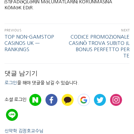
ISTIFADƏÇILƏRIN MƏLUMATLARINI KORUNMASINA
KÖMƏK EDIR.
PREVIOUS
NEXT
TOP NON-GAMSTOP
CODICE PROMOZIONALE
CASINOS UK —
CASINÒ TROVA SUBITO IL
RANKINGS
BONUS PERFETTO PER
TE
댓글 남기기
로그인
을 해야 댓글을 남길 수 있습니다.
소셜 로그인
신약학 김정호교수님