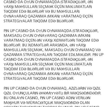
CASINO-DA OYUN OYNAMAQDA ISTIFADƏÇILƏR, ƏN
YAXŞI MƏHSULLARI SEÇMƏK ÜÇÜN MƏLUMATLARI
TƏQDIM EDƏ BILƏRLƏR VƏ BU MƏHSULLARI
OYNAYARAQ QAZANMA IMKANI YARATMAQ ÜÇÜN
STRATEGIYALAR TƏQDIM EDƏ BILƏRLƏR.
PIN UP CASINO-DA OYUN OYNAMAQDA ISTIFADƏÇILƏR,
MAKSADLI OYUN OYNAYARAQ QAZANMA IMKANI
YARATMAQ ÜÇÜN ƏN YAXŞI XIDMƏTLƏRI TƏQDIM EDƏ
BILƏRLƏR. BU XIDMƏTLƏR ARASINDA, ƏN YAXŞI
MƏHSULLARI SEÇMƏK, MAKSADLI OYUN OYNAMAQ VƏ
QAZANMA STRATEGIYALARI TƏQDIM EDILMƏLIDIR. PIN UP
CASINO-DA OYUN OYNAMAQDA ISTIFADƏÇILƏR, ƏN
YAXŞI MƏHSULLARI SEÇMƏK ÜÇÜN MƏLUMATLARI
TƏQDIM EDƏ BILƏRLƏR VƏ BU MƏHSULLARI
OYNAYARAQ QAZANMA IMKANI YARATMAQ ÜÇÜN
STRATEGIYALAR TƏQDIM EDƏ BILƏRLƏR.
PIN UP CASINO-DA OYUN OYNAMAQ, AZIZLƏRIN VƏ QIZIL
QIZIL OYUNÇULARIN ƏHƏMIYYƏTLI BIR MƏQSƏDINDƏDIR.
BU ONLAYN CASINO, PIN UP CASINO ADINI VERILƏN
MƏŞHUR VƏ MÜRACIƏTÇILIK MƏQSƏDINDƏ OLAN