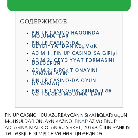
СОДЕРЖИМОЕ
PIN UP CASINO HAQQINDA
MƏLUMATLAR
PIN UP CASINO-DA
QEYDIYYATDAN KEÇMƏK
ADIM 1: PIN UP CASINO-SA GIRIŞI
ADIM 2: QEYDIYYAT FORMASINI
DOLDURUN
ADIM 3: E-POÇT ONAYINI
TAMAMLAYIN
PIN UP CASINO-DA OYUN
OYNAMAQ
PIN UP CASINO-DA XIDMƏTLƏR
VƏ TƏLƏBƏ MƏLUMATLARI
PIN UP CASINO – BU AZƏRBAYCANIN SIYAHICILARI ÜÇÜN
MƏHSULDAR ONLAYN KAZINO.
PINAP
AZ VƏ PINUP
ADLARINA MALIK OLAN BU SIRKET, 2014-CÜ ILIN YANICISI
ILƏ TƏŞKIL EDILMIŞDIR VƏ HƏR ILIN ƏRZINDƏ