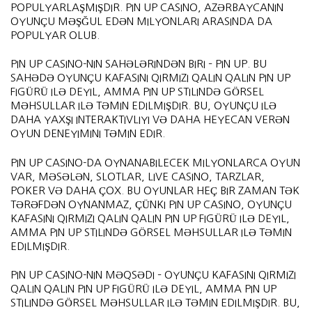
POPULYARLAŞMIŞDIR. PIN UP CASINO, AZƏRBAYCANIN
OYUNÇU MƏŞĞUL EDƏN MILYONLARI ARASINDA DA
POPULYAR OLUB.
PIN UP CASINO-NIN SAHƏLƏRINDƏN BIRI – PIN UP. BU
SAHƏDƏ OYUNÇU KAFASINI QIRMIZI QALIN QALIN PIN UP
FIGÜRÜ ILƏ DEYIL, AMMA PIN UP STILINDƏ GÖRSEL
MƏHSULLAR ILƏ TƏMIN EDILMIŞDIR. BU, OYUNÇU ILƏ
DAHA YAXŞI INTERAKTIVLIYI VƏ DAHA HEYECAN VERƏN
OYUN DENEYIMINI TƏMIN EDIR.
PIN UP CASINO-DA OYNANABILECEK MILYONLARCA OYUN
VAR, MƏSƏLƏN, SLOTLAR, LIVE CASINO, TARZLAR,
POKER VƏ DAHA ÇOX. BU OYUNLAR HEÇ BIR ZAMAN TƏK
TƏRƏFDƏN OYNANMAZ, ÇÜNKI PIN UP CASINO, OYUNÇU
KAFASINI QIRMIZI QALIN QALIN PIN UP FIGÜRÜ ILƏ DEYIL,
AMMA PIN UP STILINDƏ GÖRSEL MƏHSULLAR ILƏ TƏMIN
EDILMIŞDIR.
PIN UP CASINO-NIN MƏQSƏDI – OYUNÇU KAFASINI QIRMIZI
QALIN QALIN PIN UP FIGÜRÜ ILƏ DEYIL, AMMA PIN UP
STILINDƏ GÖRSEL MƏHSULLAR ILƏ TƏMIN EDILMIŞDIR. BU,