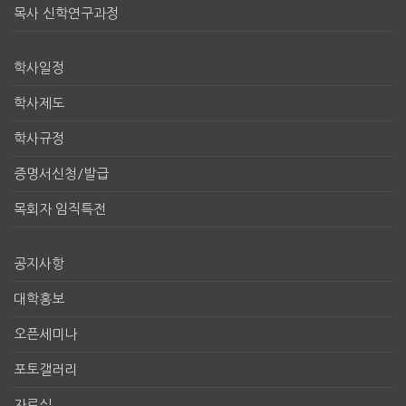
목사 신학연구과정
학사일정
학사제도
학사규정
증명서신청/발급
목회자 임직특전
공지사항
대학홍보
오픈세미나
포토갤러리
자료실