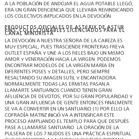
A LA POBLACIÓN DE ANDÚJAR EL AGUA POTABLE LLEGÓ,
ERA UN GRAN DEFICIENCIA QUE LLEVABA REIVINDICANDO
LOS COLECTIVOS IMPLICADOS EN LA DEVOCIÓN.
PRODUCTOS OFICIALES DE ASTÉRIX DE ASTUR
PINS: COLECCIONABLES LICENCIADOS PARA EL
CANAL MINORISTA
LA DEVOCIÓN A NUESTRA SEÑORA DE LA CABEZA ES
MUY ESPECIAL, PUES TRASCIENDE FRONTERAS FREYA
OUTLET ESPAÑA Y UNE A LOS FIELES BAJO UN MISMO
AMOR Y VENERACIÓN HACIA LA VIRGEN. PODEMOS
ENCONTRAR MODELOS DE LA VIRGEN MARÍA EN
DIFERENTES POSES Y DETALLES, PERO SIEMPRE
RESALTANDO SU IMAGEN SUTIL Y ENCANTADORA.
NORMALMENTE TODAS LAS ERMITAS PASAN A
LLAMARTE SANTUARIOS CUANDO TIENEN GRAN
AFLUENCIA DE DEVOTOS, POR SU GRAN POPULARIDAD Y
UNA GRAN AFLUENCIA DE GENTE ENTONCES FINALMENTE
SE VA A CONVERTIR EN UN SANTUARIO.(1) POR ELLO LA
COFRADÍA MATRIZ INICIÓ VA A INTENSIFICAR ESTE
PROCESO AMPLIANDO EL TEMPLO PARA QUE DESPUÉS
PASE A LLAMARSE SANTUARIO. LA ORACIÓN DE LA
PULSERA DE LOS 7 NUDOS ES UNA PRÁCTICA ESPIRITUAL