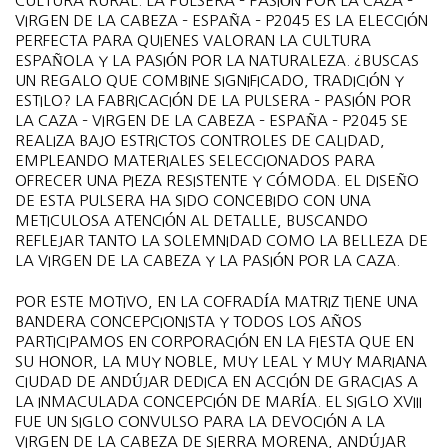
CULTURA RURAL. LA PULSERA – PASIÓN POR LA CAZA –
VIRGEN DE LA CABEZA – ESPAÑA – P2045 ES LA ELECCIÓN
PERFECTA PARA QUIENES VALORAN LA CULTURA
ESPAÑOLA Y LA PASIÓN POR LA NATURALEZA. ¿BUSCAS
UN REGALO QUE COMBINE SIGNIFICADO, TRADICIÓN Y
ESTILO? LA FABRICACIÓN DE LA PULSERA – PASIÓN POR
LA CAZA – VIRGEN DE LA CABEZA – ESPAÑA – P2045 SE
REALIZA BAJO ESTRICTOS CONTROLES DE CALIDAD,
EMPLEANDO MATERIALES SELECCIONADOS PARA
OFRECER UNA PIEZA RESISTENTE Y CÓMODA. EL DISEÑO
DE ESTA PULSERA HA SIDO CONCEBIDO CON UNA
METICULOSA ATENCIÓN AL DETALLE, BUSCANDO
REFLEJAR TANTO LA SOLEMNIDAD COMO LA BELLEZA DE
LA VIRGEN DE LA CABEZA Y LA PASIÓN POR LA CAZA.
POR ESTE MOTIVO, EN LA COFRADÍA MATRIZ TIENE UNA
BANDERA CONCEPCIONISTA Y TODOS LOS AÑOS
PARTICIPAMOS EN CORPORACIÓN EN LA FIESTA QUE EN
SU HONOR, LA MUY NOBLE, MUY LEAL Y MUY MARIANA
CIUDAD DE ANDÚJAR DEDICA EN ACCIÓN DE GRACIAS A
LA INMACULADA CONCEPCIÓN DE MARÍA. EL SIGLO XVIII
FUE UN SIGLO CONVULSO PARA LA DEVOCIÓN A LA
VIRGEN DE LA CABEZA DE SIERRA MORENA, ANDÚJAR