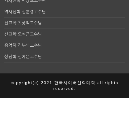
역사신학 박장호교수님
역사신학 김훈경교수님
선교학 최상익교수님
선교학 오석근교수님
음악학 김부식교수님
상담학 신예은교수님
copyright(c) 2021 한국사이버신학대학 all rights
reserved.