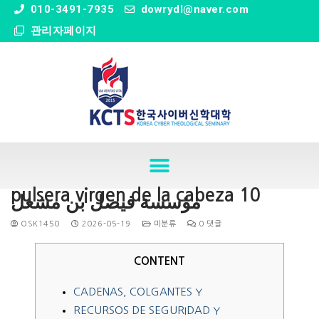
" />
010-3491-7935
dowrydl@naver.com
관리자페이지
pulsera virgen de la cabeza 10
مؤسسة فيصل بن مشعل
OSK1450
2026-05-19
미분류
0 댓글
CONTENT
CADENAS, COLGANTES Y
RECURSOS DE SEGURIDAD Y