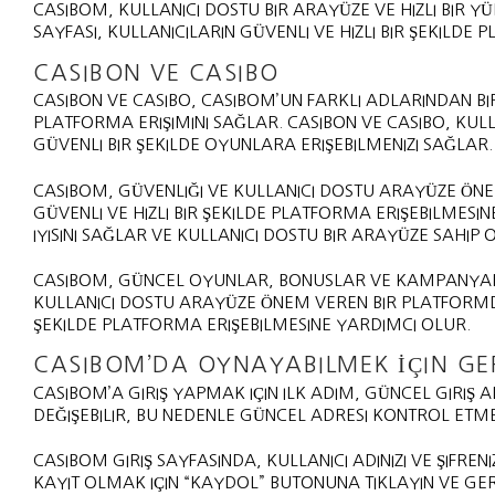
CASIBOM, KULLANICI DOSTU BIR ARAYÜZE VE HIZLI BIR 
SAYFASI, KULLANICILARIN GÜVENLI VE HIZLI BIR ŞEKILDE
CASIBON VE CASIBO
CASIBON VE CASIBO, CASIBOM’UN FARKLI ADLARINDAN BIR
PLATFORMA ERIŞIMINI SAĞLAR. CASIBON VE CASIBO, KULL
GÜVENLI BIR ŞEKILDE OYUNLARA ERIŞEBILMENIZI SAĞLAR.
CASIBOM, GÜVENLIĞI VE KULLANICI DOSTU ARAYÜZE ÖNE
GÜVENLI VE HIZLI BIR ŞEKILDE PLATFORMA ERIŞEBILMESIN
IYISINI SAĞLAR VE KULLANICI DOSTU BIR ARAYÜZE SAHIP 
CASIBOM, GÜNCEL OYUNLAR, BONUSLAR VE KAMPANYALAR 
KULLANICI DOSTU ARAYÜZE ÖNEM VEREN BIR PLATFORMDUR
ŞEKILDE PLATFORMA ERIŞEBILMESINE YARDIMCI OLUR.
CASIBOM’DA OYNAYABILMEK İÇIN GE
CASIBOM’A GIRIŞ YAPMAK IÇIN ILK ADIM, GÜNCEL GIRIŞ
DEĞIŞEBILIR, BU NEDENLE GÜNCEL ADRESI KONTROL ETMEK
CASIBOM GIRIŞ SAYFASINDA, KULLANICI ADINIZI VE ŞIFREN
KAYIT OLMAK IÇIN “KAYDOL” BUTONUNA TIKLAYIN VE GER