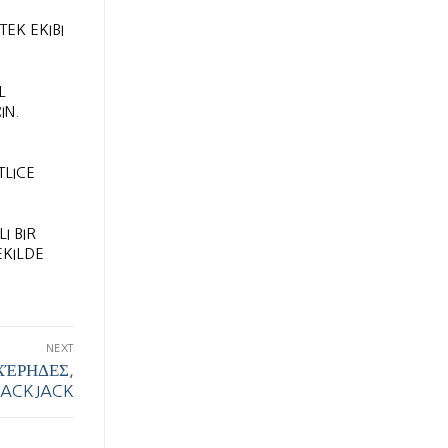
EK EKIBI
L
IN.
TLICE
I BIR
EKILDE
NEXT
ΧΈΡΗΔΕΣ,
LACKJACK