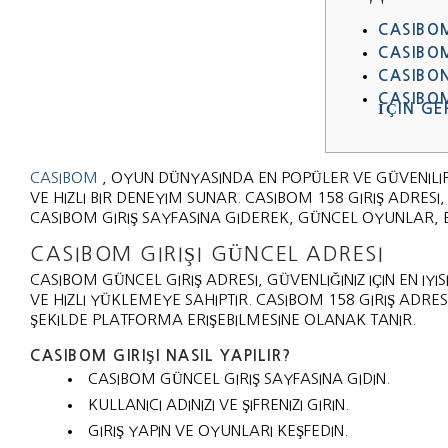
CASIBOM
CASIBOM
CASIBON
CASIBO
İÇIN GE
CASIBOM
, OYUN DÜNYASINDA EN POPÜLER VE GÜVENILIR
VE HIZLI BIR DENEYIM SUNAR. CASIBOM 158 GIRIŞ ADRE
CASIBOM GIRIŞ SAYFASINA GIDEREK, GÜNCEL OYUNLAR, 
CASIBOM GIRIŞI GÜNCEL ADRESI
CASIBOM GÜNCEL GIRIŞ ADRESI, GÜVENLIĞINIZ IÇIN EN IYIS
VE HIZLI YÜKLEMEYE SAHIPTIR. CASIBOM 158 GIRIŞ ADRES
ŞEKILDE PLATFORMA ERIŞEBILMESINE OLANAK TANIR.
CASIBOM GIRIŞI NASIL YAPILIR?
CASIBOM GÜNCEL GIRIŞ SAYFASINA GIDIN.
KULLANICI ADINIZI VE ŞIFRENIZI GIRIN.
GIRIŞ YAPIN VE OYUNLARI KEŞFEDIN.