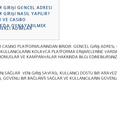
 GIRIŞI GÜNCEL ADRESI
 GIRIŞI NASIL YAPILIR?
 VE CASIBO
M’DA OYNAYABILMEK
REKLI ADIMLAR
 CASINO PLATFORMLARINDAN BIRIDIR. GÜNCEL GIRIŞ ADRESI,
SI, KULLANICILARIN KOLAYCA PLATFORMA ERIŞMELERINE YARDI
BONUSLAR VE KAMPANYALAR HAKKINDA BILGI EDINEBILIRSINIZ
INI SAĞLAR. YENI GIRIŞ SAYFASI, KULLANICI DOSTU BIR ARAYÜZ
I, GÜVENLI BIR BAĞLANTI SAĞLAR VE KULLANICILARIN GÜVENLI