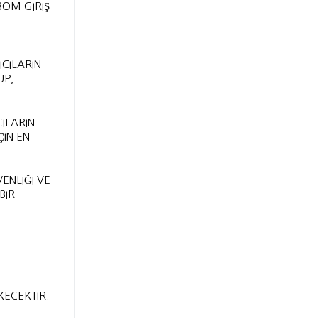
BOM GIRIŞ
ICILARIN
UP,
ILARIN
ÇIN EN
ENLIĞI VE
BIR
KECEKTIR.