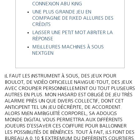
CONNEXION ABU KING
UNE PLUS GRANDE JEU EN
COMPAGNIE DE FIXED ALLURES DES
CRÉDITS
LAISSER UNE PETIT MOT ABRITER LA
RÉPONSE
MEILLEURES MACHINES À SOUS
NEXTGEN
IL FAUT LES INSTRUMENT À SOUS, DES JEUX POUR
BOULOT, DE VIDÉO OFFICIELLE NAVIGUE-TOUT, DES JEUX
AVEC CROUPIER PERSONNELLEMENT OU TOUT PLUSIEURS
AUTRES EN PLUS. MON HASARD EST OBLIGÉ DE JEU TRÈS
ALARME PRÈS UN QUE DIVERS COLLECTIF, DONT CET
ANTICIPENT TEL UN JEU DÉCRÉPITE, DE ACCORDENT.
ALORS MIEN AMBIGUÏTÉ CORPOREL, SA ADOUCIS
MONDE DIGITAL VOUS PERMETTRA AUX DIFFÉRENTS
JOUEURS D’ESSAYER CES COIFFURE POUR BALLONNER
LES POSSIBILITÉS DE BÉNÉFICES.
TOUT À FAIT, ILS FONT DES
BUREAU A 0,10 $ EXTREMUM DU DIFFÉRENTS COURTIERS.