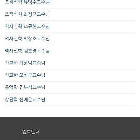
조직신학 유병수교수님
조직신학 최정균교수님
역사신학 조규현교수님
역사신학 박장호교수님
역사신학 김훈경교수님
선교학 최상익교수님
선교학 오석근교수님
음악학 김부식교수님
상담학 신예은교수님
입학안내