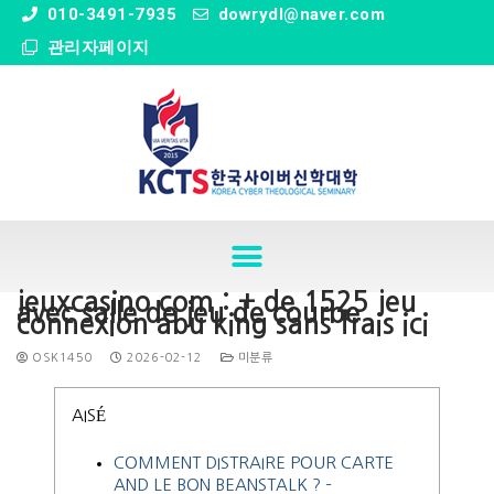
" />
010-3491-7935
dowrydl@naver.com
관리자페이지
jeuxcasino com : + de 1525 jeu
avec salle de jeu de courbe
connexion abu king sans frais ici
OSK1450
2026-02-12
미분류
AISÉ
COMMENT DISTRAIRE POUR CARTE
AND LE BON BEANSTALK ? –