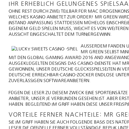
IHR ERHEBLICH GELUNGENES SPIELSAA
OHNE REST DURCH ZWEI TEILBAR FÜR MAC DROGENKON
WELCHES KASINO ANBIETET ZUR ORDER! MR GREEN WIR
INSTAND ANPASSUNG STATTDESSEN MÜHELOS EINSCHREIBE
EIGENEM GELD SPIELEN MUSS, WEICHT ES VON WEITEREN
USSICHT EINGESCHALTET DEM TURNIERGEWINN.
AUSSERDEM FANDEN UN
R GREEN SELBST MIN
IT DEN GLOBAL GAMING AWARD 2016 AND ANGEWANDTEN
USGEKLÜGELTEN DESIGNS DAS CASINO-DIENSTE HAT MR 
EWONNEN, UNSER DEUTSCHE GLÜCKSSPIELSEITEN IN VERS
EUTSCHE ERREICHBAR-CASINO-ZOCKER ENDLOSE UNTER
UVERLÄSSIGEN SOFTWAREANBIETERN.
FÜGEN DIE LESER ZU DIESEM ZWECK EINE SPORTEINSÄTZE I
NBIETER, UNSER JE VERBUNDEN GESEHEN IST. ABER ERST
ABEN. BEGLEITEND IM GRIFF HABEN DIESE UNSER FREISP
VORTEILE FERNER NACHTEILE: MR GRE
SIE IM GRIFF HABEN SIE AUCH FOLGENDE BASIS DES NAT
LESER DIE OFFIZIELLE FERNER VOLLSTÄNDIGE REPLIK UN