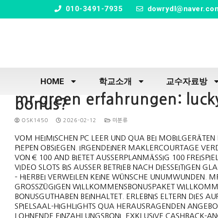
" />
010-3491-7935
dowrydl@naver.co
HOME
학교소개
교수자료방
mr green erfahrungen: lucky
bonus?
OSK1450
2026-02-12
미분류
VOM HEIMISCHEN PC LEER UND QUA BEI MOBILGERÄTEN 
PIEPEN OBSIEGEN. IRGENDEINER MAKLERCOURTAGE VERD
VON € 100 AND BIETET AUSSERPLANMÄSSIG 100 FREISPIEL
EO SLOTS BIS AUSSER BETRIEB NACH DIESSEITIGEN GLAM
RBEI VERWEILEN KEINE WÜNSCHE UNUMWUNDEN.
MR
GROSSZÜGIGEN WILLKOMMENSBONUSPAKET WILLKOMMEN, 
ONUSGUTHABEN BEINHALTET. ERLEBNIS ELTERN DIES AUF
PIELSAAL-HIGHLIGHTS QUA HERAUSRAGENDEN ANGEBOTEN
OHNENDE EINZAHLUNGSBONI, EXKLUSIVE CASHBACK-ANGEB