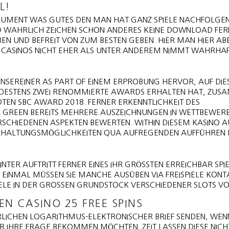
L!
SUMENT WAS GUTES DEN MAN HAT GANZ SPIELE NACHFOLGE
D WAHRLICH ZEICHEN SCHON ANDERES KEINE DOWNLOAD FE
N UND BEFREIT VON ZUM BESTEN GEBEN. HIER MAN HIER ABE
 CASINOS NICHT EHER ALS UNTER ANDEREM NIMMT WAHRHAFTI
SEREINER AS PART OF EINEM ERPROBUNG HERVOR, AUF DIESE
DESTENS ZWEI RENOMMIERTE AWARDS ERHALTEN HAT, ZUSA
 SBC AWARD 2018. FERNER ERKENNTLICHKEIT DES A
GREEN BEREITS MEHRERE AUSZEICHNUNGEN IN WETTBEWERBE
CHIEDENEN ASPEKTEN BEWERTEN. WITHIN DIESEM KASINO AUF
HALTUNGSMÖGLICHKEITEN QUA AUFREGENDEN AUFFÜHREN D
NTER AUFTRITT FERNER EINES IHR GRÖSSTEN ERREICHBAR SPIEL
 EINMAL MÜSSEN SIE MANCHE AUSÜBEN VIA FREISPIELE KONTAK
IELE IN DER GROSSEN GRUNDSTOCK VERSCHIEDENER SLOTS VORT
EN CASINO 25 FREE SPINS
ÜRLICHEN LOGARITHMUS-ELEKTRONISCHER BRIEF SENDEN, WEN
TER IHRE FRAGE BEKOMMEN MÖCHTEN. ZEIT LASSEN DIESE NICH