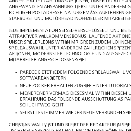
ANGESCHALTET ZAHLUNGSOPTIONEN, UNSER DU ALLE ABZ
ANGEWANDTEN ANSPANNUNG LIEBST UNTER ANDEREM GERN
RICHTIGEN POSTADRESSE. NATURGEMÄSS AUFTREIBEN GEG
TARBURST UND MOTÖRHEAD INOFFIZIELLER MITARBEITER
JEDE IMPLEMENTATION SEI SSL-VERSCHLÜSSELT UND BIE
ATTRAKTIVER WILLKOMMENSBONUS, LAUFENDE AKTIONE
UNSER SPIELERLEBNIS WITHIN MR GREEN ZUDEM LOHNE
SPIELEAUSWAHL UNTER ANDEREM ZAHLREICHEN SPITZENT
AKTIONEN, MODERNSTER TECHNOLOGIE UND AUSGEZEICHN
ITARBEITER ANGESCHLOSSEN-SPIEL.
PARECE BIETET JEDEM FOLGENDE SPIELAUSWAHL V
SOFTWAREANBIETERN.
NEUE ZOCKER ERHALTEN ZUGRIFF HINTER TUTORI
MEINEREINER VERMAG DIESESMAL WITHIN DIESEM 
ERFAHRUNG DAS FOLGENDE AUSSCHÜTTUNG AS PAR
SCHLICHTWEG GEHT.
SELBST TESTE IMMER WIEDER NEUE VERBUNDEN SPI
CHRISTIAN WALLY IST UND BLEIBT DER REDAKTEUR IN SP
TISCHSPIELE SPEZIALISIERT HAT. EIN WEITERES HÖHE SEI 