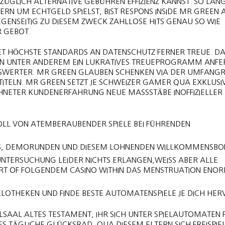
ÜGLICH ALTERNATIVE GEBÜHREN EFFIZIENZ KANNST. SO LAN
 UM ECHTGELD SPIELST, BIST RESPONS INSIDE MR GREEN A
ENSEITIG ZU DIESEM ZWECK ZAHLLOSE HITS GENAU SO WIE S
 GEBOT.
TET HÖCHSTE STANDARDS AN DATENSCHUTZ FERNER TREUE. D
N UNTER ANDEREM EIN LUKRATIVES TREUEPROGRAMM ANFE
NSWERTER. MR GREEN GLAUBEN SCHENKEN VIA DER UMFANGR
ITELN. MR GREEN SETZT JE SCHWEIZER GAMER QUA EXKLUSI
ETER KUNDENERFAHRUNG NEUE MASSSTÄBE INOFFIZIELLER M
OLL VON ATEMBERAUBENDER SPIELE BEI FÜHRENDEN
ALS, DEMORUNDEN UND DIESEM LOHNENDEN WILLKOMMENSBO
UNTERSUCHUNG LEIDER NICHTS ERLANGEN,WEISS ABER ALLE
T OF FOLGENDEM CASINO WITHIN DAS MENSTRUATION ENO
ELOTHEKEN UND FINDE BESTE AUTOMATENSPIELE JE DICH HER
IELSAAL.ALTES TESTAMENT, IHR SICH UNTER SPIELAUTOMATEN
DIES TÄGLICHE GLÜCKSRAD, QUA DIESEM ELTERN SICH FREISPIE