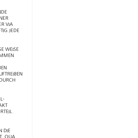
NDE
RNER
R VIA
G JEDE A
 WEISE M
MMEN M
N G
TREIBEN D
URCH Z
-A
T H
EIL.
N DIE
T, QUA