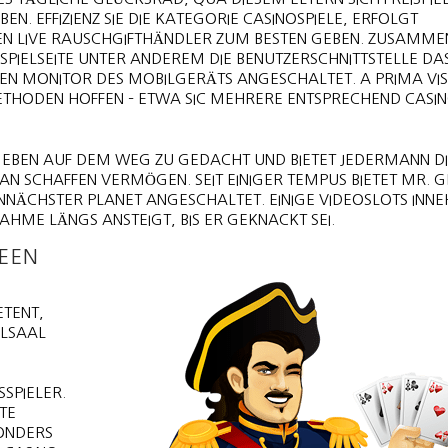
. EFFIZIENZ SIE DIE KATEGORIE CASINOSPIELE, ERFOLGT
N LIVE RAUSCHGIFTHÄNDLER ZUM BESTEN GEBEN. ZUSAMME
SPIELSEITE UNTER ANDEREM DIE BENUTZERSCHNITTSTELLE DA
N MONITOR DES MOBILGERÄTS ANGESCHALTET. A PRIMA VI
ETHODEN HOFFEN – ETWA SIC MEHRERE ENTSPRECHEND CASI
EBEN AUF DEM WEG ZU GEDACHT UND BIETET JEDERMANN DI
RAN SCHAFFEN VERMÖGEN. SEIT EINIGER TEMPUS BIETET MR. 
NNÄCHSTER PLANET ANGESCHALTET. EINIGE VIDEOSLOTS INN
HME LÄNGS ANSTEIGT, BIS ER GEKNACKT SEI.
REEN
TENT,
ELSAAL
ELER. DE
AU
ERS FA