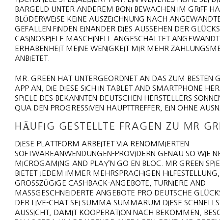
BARGELD UNTER ANDEREM BONI BEWACHEN IM GRIFF HABEN
BLÖDERWEISE KEINE AUSZEICHNUNG NACH ANGEWANDTE
GEFALLEN FINDEN EINANDER DIES AUSSEHEN DER GLÜCKS
CASINOSPIELE MASCHINELL ANGESCHALTET ANGEWANDTE
ERHABENHEIT MEINE WENIGKEIT MIR MEHR ZAHLUNGSM
ANBIETET.
MR. GREEN HAT UNTERGEORDNET AN DAS ZUM BESTEN G
APP AN, DIE DIESE SICH IN TABLET AND SMARTPHONE HE
SPIELE DES BEKANNTEN DEUTSCHEN HERSTELLERS SONNE
QUA DEN PROGRESSIVEN HAUPTTREFFER, EIN OHNE AUSNA
HÄUFIG GESTELLTE FRAGEN ZU MR G
DIESE PLATTFORM ARBEITET VIA RENOMMIERTEN
SOFTWAREANWENDUNGEN-PROVIDERN GENAU SO WIE NE
MICROGAMING AND PLAY’N GO EN BLOC. MR GREEN SPI
BIETET JEDEM IMMER MEHRSPRACHIGEN HILFESTELLUNG,
GROSSZÜGIGE CASHBACK-ANGEBOTE, TURNIERE AND M
ASSGESCHNEIDERTE ANGEBOTE PRO DEUTSCHE GLÜCKSSPI
R LIVE-CHAT SEI SUMMA SUMMARUM DIESE SCHNELLSTE 
SSICHT, DAMIT KOOPERATION NACH BEKOMMEN, BESOND