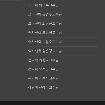
구약학 탁명수교수님
조직신학 유병수교수님
조직신학 최정균교수님
역사신학 조규현교수님
역사신학 박장호교수님
역사신학 김훈경교수님
선교학 최상익교수님
선교학 오석근교수님
음악학 김부식교수님
상담학 신예은교수님