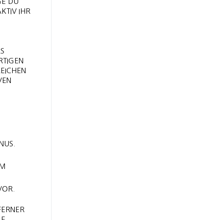
GE DU
KTIV IHR
AS
RTIGEN
EICHEN
VEN
NUS.
RM
VOR.
 FERNER
LE,