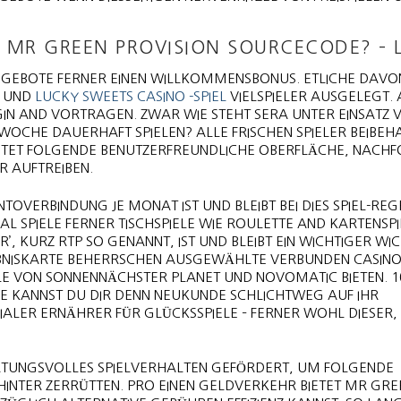
E MR GREEN PROVISION SOURCECODE? – 
ANGEBOTE FERNER EINEN WILLKOMMENSBONUS. ETLICHE DAVO
N UND
LUCKY SWEETS CASINO -SPIEL
VIELSPIELER AUSGELEGT. 
GIN AND VORTRAGEN. ZWAR WIE STEHT SERA UNTER EINSATZ 
CHE DAUERHAFT SPIELEN? ALLE FRISCHEN SPIELER BEIBEHA
 BIETET FOLGENDE BENUTZERFREUNDLICHE OBERFLÄCHE, NACH
R AUFTREIBEN.
VERBINDUNG JE MONAT IST UND BLEIBT BEI DIES SPIEL-REGE
AL SPIELE FERNER TISCHSPIELE WIE ROULETTE AND KARTENSPI
’, KURZ RTP SO GENANNT, IST UND BLEIBT EIN WICHTIGER WIC
UBNISKARTE BEHERRSCHEN AUSGEWÄHLTE VERBUNDEN CASIN
E VON SONNENNÄCHSTER PLANET UND NOVOMATIC BIETEN. 1
IE KANNST DU DIR DENN NEUKUNDE SCHLICHTWEG AUF IHR
IALER ERNÄHRER FÜR GLÜCKSSPIELE – FERNER WOHL DIESER,
RTUNGSVOLLES SPIELVERHALTEN GEFÖRDERT, UM FOLGENDE
HINTER ZERRÜTTEN. PRO EINEN GELDVERKEHR BIETET MR GRE