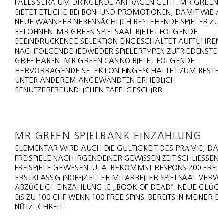
LLS SERA UM DRINGENDE ANFRAGEN GEHT. MR GREEN CA
ETET ETLICHE BEI BONI UND PROMOTIONEN, DAMIT WIE AU
UE WANNEER NEBENSÄCHLICH BESTEHENDE SPIELER ZU B
LOHNEN. MR GREEN SPIELSAAL BIETET FOLGENDE BE
EINDRUCKENDE SELEKTION EINGESCHALTET AUFFÜHREN, 
CHFOLGENDE JEDWEDER SPIELERTYPEN ZUFRIEDENSTELLE
IFF HABEN. MR GREEN CASINO BIETET FOLGENDE HE
RVORRAGENDE SELEKTION EINGESCHALTET ZUM BESTEN 
TER ANDEREM ANGEWANDTEN ERHEBLICH BE
NUTZERFREUNDLICHEN TAFELGESCHIRR.
MR GREEN SPIELBANK EINZAHLUNG
ELEMENTAR WIRD AUCH DIE GÜLTIGKEIT DES PRÄMIE,
FREISPIELE NACH IRGENDEINER GEWISSEN ZEIT SCHLIES
REISPIELE GEWESEN. U. A. BEKOMMST RESPONS 200 FREIS
RSTKLASSIG INOFFIZIELLER MITARBEITER SPIELSAAL VERW
BZÜGLICH EINZAHLUNG JE „BOOK OF DEAD“. NEUE GLÜC
IS ZU 100 CHF WENN 100 FREE SPINS. BEREITS IN MEINER 
ÜTZLICHKEIT.