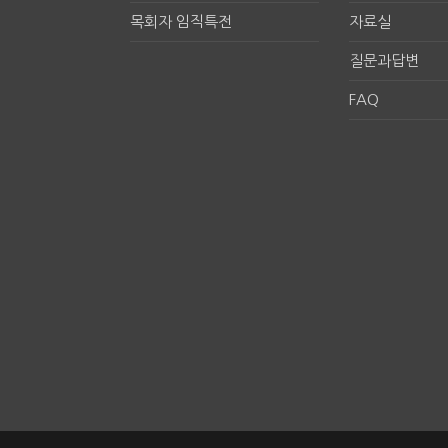
목회자 임직특전
자료실
질문과답변
FAQ