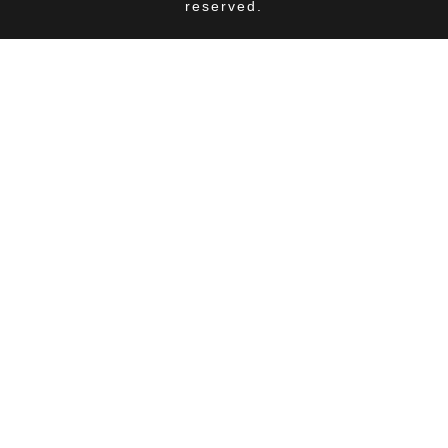
reserved.