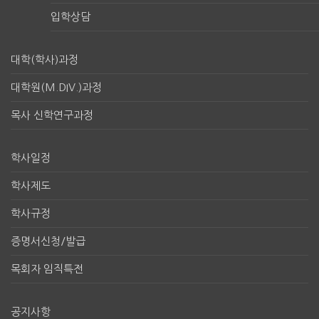
입학상담
대학(학사)과정
대학원(M.DIV.)과정
목사 신학연구과정
학사일정
학사제도
학사규정
증명서신청/발급
목회자 임직특전
공지사항