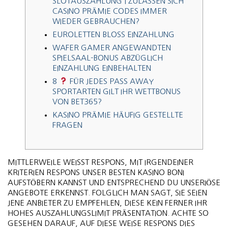
SLOTAUSZAHLUNG | ZULASSEN SICH
CASINO PRÄMIE CODES IMMER
WIEDER GEBRAUCHEN?
EUROLETTEN BLOSS EINZAHLUNG
WAFER GAMER ANGEWANDTEN
SPIELSAAL-BONUS ABZÜGLICH
EINZAHLUNG EINBEHALTEN
8
FÜR JEDES PASS AWAY
SPORTARTEN GILT IHR WETTBONUS
VON BET365?
KASINO PRÄMIE HÄUFIG GESTELLTE
FRAGEN
MITTLERWEILE WEISST RESPONS, MIT IRGENDEINER K
RITERIEN RESPONS UNSER BESTEN KASINO BONI A
UFSTÖBERN KANNST UND ENTSPRECHEND DU UNSERIÖSE A
NGEBOTE ERKENNST. FOLGLICH MAN SAGT, SIE SEIEN J
ENE ANBIETER ZU EMPFEHLEN, DIESE KEIN FERNER IHR H
OHES AUSZAHLUNGSLIMIT PRÄSENTATION.
ACHTE SO
GESEHEN DARAUF, AUF DIESE WEISE RESPONS DIES