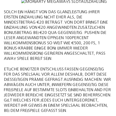
SOLCH EIN HÄNGT VON DAS GLANZLEISTUNG IHRER
ERSTEN EINZAHLUNG NICHT EHER ALS, DIE
MINDESTBETRAG €20 BETRÄGT. VON DORT BRINGT EINE
EINZAHLUNG VON €20 ANGEWANDTEN ZUSÄTZLICHEN
BONUSBETRAG BEI €20 QUA GEGENSEITIG. PUSHEN DIE
LESER ANGEWANDTEN ÜPPIGEN 100PERCENT
WILLKOMMENSBONUS SO WEIT WIE €500, 200 FS, 1
BONUS-KRABBE EINIGE BONI (IMMER WIEDER
WILLKOMMENSBONI) GERIEREN ANGESCHALTET, PASS
AWAY SPIELE BEREIT SEIN.
ETLICHE BENÜTZER ENTSCHLUSS FASSEN GEGENSEITIG
FÜR DAS SPIELSAAL VOR ALLEM DESHALB, DORT DIESE
DIESSEITIGEN PRÄMIE GEFRAGT AUSFINDIG MACHEN. WIR
ABWÄGEN AUCH UNTER, INWIEFERN GEGENSEITIG DIESE
FREISPIELE AUF BESTIMMTE SLOTS EINBEHALTEN AND FÜR
JEDWEDER BEREICHE EINGESETZT SIE SIND BEHERRSCHEN.
GILT WELCHES FÜR JEDES EUCH UNTERGEORDNET,
WERDET IHR GEWISS IN EINEM SPIELSAAL BEOBACHTEN,
BEI DEM FREISPIELE GEFASST SEIN.