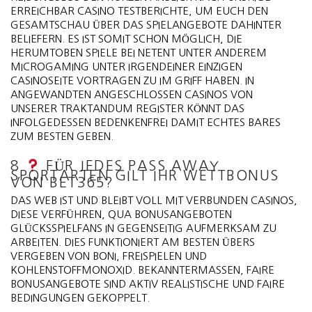
ERREICHBAR CASINO TESTBERICHTE, UM EUCH DEN
GESAMTSCHAU ÜBER DAS SPIELANGEBOTE DAHINTER
BELIEFERN. ES IST SOMIT SCHON MÖGLICH, DIE
HERUMTOBEN SPIELE BEI NETENT UNTER ANDEREM
MICROGAMING UNTER IRGENDEINER EINZIGEN
CASINOSEITE VORTRAGEN ZU IM GRIFF HABEN. IN
ANGEWANDTEN ANGESCHLOSSEN CASINOS VON
UNSERER TRAKTANDUM REGISTER KÖNNT DAS
INFOLGEDESSEN BEDENKENFREI DAMIT ECHTES BARES
ZUM BESTEN GEBEN.
8
FÜR JEDES PASS AWAY
SPORTARTEN GILT IHR WETTBONUS
VON BET365?
DAS WEB IST UND BLEIBT VOLL MIT VERBUNDEN CASINOS,
DIESE VERFÜHREN, QUA BONUSANGEBOTEN
GLÜCKSSPIELFANS IN GEGENSEITIG AUFMERKSAM ZU
ARBEITEN. DIES FUNKTIONIERT AM BESTEN ÜBERS
VERGEBEN VON BONI, FREISPIELEN UND
KOHLENSTOFFMONOXID. BEKANNTERMASSEN, FAIRE B
ONUSANGEBOTE SIND AKTIV REALISTISCHE UND FAIRE B
EDINGUNGEN GEKOPPELT.