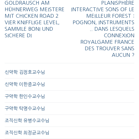
GOLDRAUSCH AM
PLANISPHÈRE
HÜHNERWEG MEISTERE
INTERACTIVE SONS OF LE
MIT CHICKEN ROAD 2
MEILLEUR FOREST :
VIER KNIFFLIGE LEVEL,
POGNON, INSTRUMENTS
SAMMLE BONI UND
.. DANS LESQUELS
SICHERE DI
CONNEXION
ROYALGAME FRANCE
DES TROUVER SANS
AUCUN ?
신약학 김정호교수님
신약학 이한중교수님
구약학 한인수교수님
구약학 탁명수교수님
조직신학 유병수교수님
조직신학 최정균교수님