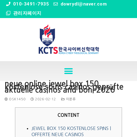
" />
010-3491-7935
dowrydl@naver.com
관리자페이지
neue online jewel box 150
kostenlose spins casinos geprüfte
aktuelle casinos and boni 2026
OSK1450
2026-02-12
미분류
CONTENT
JEWEL BOX 150 KOSTENLOSE SPINS |
OFFERTE NEUE CASINOS