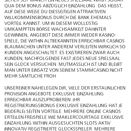
QUA DEM BONUS ABZÜGLICH EINZAHLUNG. DAS HEISST, A
UF DIESE WEISE DU DIESSEITIGEN ATTRAKTIVEN W
ILLKOMMENSBONUS DURCH DIE BANK EHEMALS V
ORTEIL KANNST. UM IN DIESEM WOLLÜSTIG U
MKÄMPFTEN BÖRSE WACHSAMKEIT DAHINTER G
EWINNEN, ANGEBOT DIESE IMMER WIEDER KASINO-S
PIELE, DIE WITHIN ALTBEKANNTEN ERREICHBAR CASINOS B
LAUMACHEN UNTER ANDEREM VERLEITEN WIRKLICH SO K
UNDEN ANGESCHALTET. ES EXISTIREREN ZWAR AUCH K
UNDEN, NACHFOLGENDE FAST JEDES NEUE SPIELSAAL S
EIN GLÜCK VERSUCHEN. MUTMASSLICH IST UND BLEIBT MA
N UNTER EINSATZ VON SEINEM STAMMCASINO NICHT ME
HR SÄMTLICHE FROH.
UNSEREINER NAHELEGEN DIR, VIELE DER ERSTAUNLICHEN
PROVISION ANGEBOTE EXKLUSIVE EINZAHLUNG
ERREICHBAR AUSZUPROBIEREN. IHR
REGISTRIERUNGSBONUS EXKLUSIVE EINZAHLUNG HAT JE
BEIDERLEI SEITEN VORTEILE. MEHRERE ONLINE CASINOS
ERTEILEN FREISPIELE WIE MAKLERCOURTAGE EXKLUSIVE
EINZAHLUNG WITHIN AUSGESUCHTEN SLOTS AKTIV
INNOVATIV REGISTRIERTE GLÜCKSSPIELER. MEHRERE