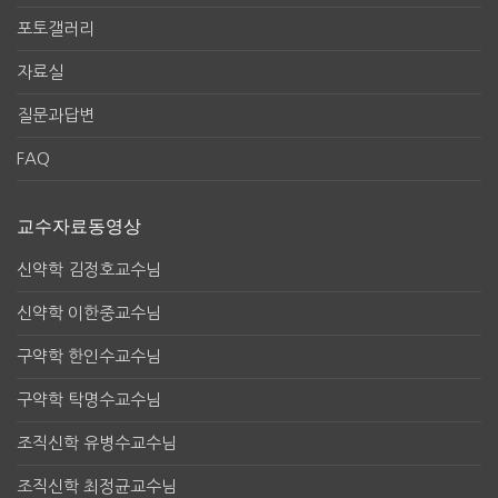
포토갤러리
자료실
질문과답변
FAQ
교수자료동영상
신약학 김정호교수님
신약학 이한중교수님
구약학 한인수교수님
구약학 탁명수교수님
조직신학 유병수교수님
조직신학 최정균교수님