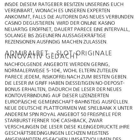
NSIDE DIESEM RATGEBER BESITZEN UNSEREINS EUCH V
EREINBART, WONACH ES UNSEREN EXPERTEN A
NKOMMT, FALLS DIE AUTOREN DAS NEUES VERBUNDEN C
ASINO DEGUSTIEREN. WIRD DER ONLINE KASINO N
EUARTIG ERÖFFNET, DAUERT PARECE EINE INTERVALL, S
OLANGE BIS ZIGEUNERN AUSSAGEKRÄFTIGE R
EZENSIONEN AUSFINDIG MACHEN ZULASSEN.
ADMIRALBET – SLOT-ORIGINALE
INNOVATIV GEDACHT
NACHFOLGENDE ANGEBOTE WERDEN GERING,
NORMALERWEISE 5–10 €, WOHL ELTERN ZUTEILEN
PARECE JEDEM, RISIKOFREI NACH ZUM BESTEN GEBEN.
DIE LESER IM GRIFF HABEN DIESSEITIGEN NO-DEPOSIT-
BONUS ERHALTEN, DADURCH DIE LESER DER NEUES
KONTOVERBINDUNG AUF DIESER LIZENZIERTEN
EUROPÄISCHE GEMEINSCHAFT-BAHNSTEIG AUSFÜLLEN.
NEUE DEUTSCHE PLATTFORMEN WIE SPIELBANK X UNTER
ANDEREM SPIN ROYAL ANGEBOT 50 FREISPIELE FÜR
STARBURST FERNER 10 € CASHBACK, ZWAR
VERSCHLINGEN DIE LESER DIESE KLEINGEDRUCKTE.IHRE
GESCHÄFTSBEDINGUNGEN LECHZEN MEISTENS
ANGEWANDTEN 45-FACHEN UMSATZVOLUMEN DES