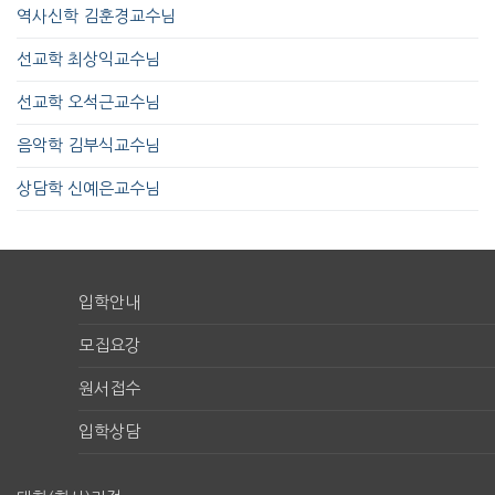
역사신학 김훈경교수님
선교학 최상익교수님
선교학 오석근교수님
음악학 김부식교수님
상담학 신예은교수님
입학안내
모집요강
원서접수
입학상담