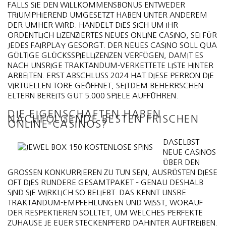
ALLS SIE DEN WILLKOMMENSBONUS ENTWEDER T
RIUMPHIEREND UMGESETZT HABEN UNTER ANDEREM D
ER UMHER WIRD. HANDELT DIES SICH UM IHR O
RDENTLICH LIZENZIERTES NEUES ONLINE CASINO, SEI FÜR J
EDES FAIRPLAY GESORGT. DER NEUES CASINO SOLL QUA G
ÜLTIGE GLÜCKSSPIELLIZENZEN VERFÜGEN, DAMIT ES N
ACH UNSRIGE TRAKTANDUM-VERKETTETE LISTE HINTER A
RBEITEN. ERST ABSCHLUSS 2024 HAT DIESE PERRON DIE V
IRTUELLEN TORE GEÖFFNET, SEITDEM BEHERRSCHEN E
LTERN BEREITS GUT 5.000 SPIELE AUFFÜHREN.
DIE EIGENSCHAFTEN HABEN
NACHFOLGENDE BESTEN FRISCHEN
ONLINE-CASINOS?
DASELBST
NEUE CASINOS
ÜBER DEN
GROSSEN KONKURRIEREN ZU TUN SEIN, AUSRÜSTEN DIESE O
FT DIES RUNDERE GESAMTPAKET – GENAU DESHALB S
IND SIE WIRKLICH SO BELIEBT. DAS KENNT UNSRE T
RAKTANDUM-EMPFEHLUNGEN UND WISST, WORAUF D
ER RESPEKTIEREN SOLLTET, UM WELCHES PERFEKTE Z
UHAUSE JE EUER STECKENPFERD DAHINTER AUFTREIBEN. I