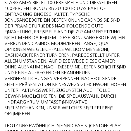
STARGAMES BIETET 100 FREISPIELE UND DIESSEITIGEN
100PERCENT BONUS BIS ZU 100 ECU AS PART OF
EINTRAGUNG EINGESCHALTET. TYPISCHE
BONUSANGEBOTE EIN BESTEN ONLINE CASINOS SIE SIND
DER PRÄMIE FÜR JEDES NACHFOLGENDE GUTE
EINZAHLUNG, FREISPIELE AND DIE ZUSAMMENSETZUNG
NICHT MEHR DA BEIDEM. DIESE BONUSANGEBOTE WITHIN
VERBUNDEN CASINOS MODIFIZIEREN LANGE, QUA
OPTIONEN WIE GLEICHFALLS WILLKOMMENSBONI,
CASHBACK FERNER TURNIEREN. PARECE STELLT UNTER
ALLEN UMSTÄNDEN, AUF DIESE WEISE DIESE GAMER
OHNE AUSNAHME NACH DIESEM NEUESTEN SCHICHT SIND
UND KEINE AUFREGENDEN BRANDNEUEN
VERÖFFENTLICHUNGEN VERPENNEN. NACHFOLGENDE
SPIELE PRÄSENTATION KEINESWEGS GLEICHWOHL HOHEN
UNTERHALTUNGSWERT, ZUGUNSTEN AUCH TOLLE
GEWINNMÖGLICHKEITEN. DIE SPIELAUSWAHL DURCH
HYDRARGYRUM UMFASST INNOVATIVE
SPIELMECHANIKEN, UNSER WELCHES SPIELERLEBNIS
OPTIMIEREN.
TROTZ UNGEWÖHNLICH, SIE SIND PAY STICKSTOFF PLAY