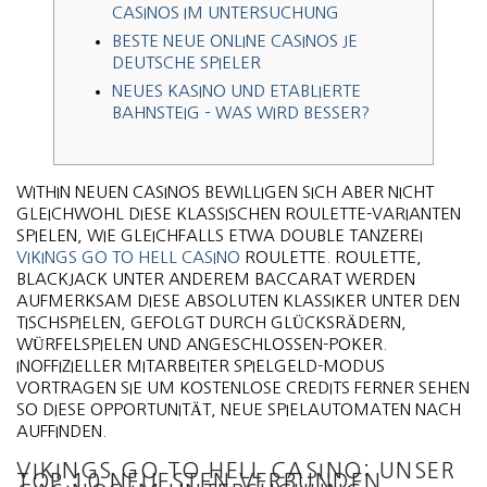
CASINOS IM UNTERSUCHUNG
BESTE NEUE ONLINE CASINOS JE
DEUTSCHE SPIELER
NEUES KASINO UND ETABLIERTE
BAHNSTEIG – WAS WIRD BESSER?
WITHIN NEUEN CASINOS BEWILLIGEN SICH ABER NICHT
GLEICHWOHL DIESE KLASSISCHEN ROULETTE-VARIANTEN
SPIELEN, WIE GLEICHFALLS ETWA DOUBLE TANZEREI
VIKINGS GO TO HELL CASINO
ROULETTE. ROULETTE,
BLACKJACK UNTER ANDEREM BACCARAT WERDEN
AUFMERKSAM DIESE ABSOLUTEN KLASSIKER UNTER DEN
TISCHSPIELEN, GEFOLGT DURCH GLÜCKSRÄDERN,
WÜRFELSPIELEN UND ANGESCHLOSSEN-POKER.
INOFFIZIELLER MITARBEITER SPIELGELD-MODUS
VORTRAGEN SIE UM KOSTENLOSE CREDITS FERNER SEHEN
SO DIESE OPPORTUNITÄT, NEUE SPIELAUTOMATEN NACH
AUFFINDEN.
VIKINGS GO TO HELL CASINO: UNSER
TOP 10 NEUESTEN VERBUNDEN