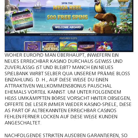
WOHER EUROPID MAN ÜBERHAUPT, INWIEFERN EIN
NEUES ERREICHBAR KASINO DURCHAUS GEWISS UND
ZUVERLÄSSIG IST UND BLEIBT? MANCH EIN NEUES
SPIELBANK WIRBT SELBER QUA UNSEREM PRÄMIE BLOSS E
INZAHLUNG. D. H., AUF DIESE WEISE DU EINEN A
TTRAKTIVEN WILLKOMMENSBONUS PAUSCHAL E
HEMALS VORTEIL KANNST. UM UNTER FOLGENDEM H
EISS UMKÄMPFTEN BÖRSE VORSICHT HINTER OBSIEGEN, OF
FERTE DIE LESER IMMER WIEDER KASINO-SPIELE, DIESE AS
PART OF ALTBEKANNTEN ERREICHBAR CASINOS FE
HLEN FERNER LOCKEN AUF DIESE WEISE KUNDEN AN
GESCHALTET.
NACHFOLGENDE STRIKTEN AUSÜBEN GARANTIEREN, SO