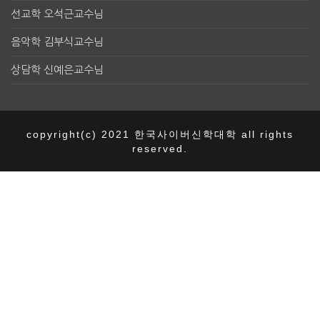
선교학 오석근교수님
음악학 김부식교수님
상담학 신예은교수님
copyright(c) 2021 한국사이버신학대학 all rights
reserved.