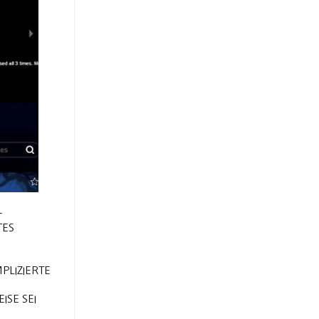
-
TES
IZIERTE E
E SEI A