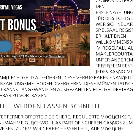
ASINOS UNTERGE
EN E
RSTEINZAHLUNGS
ÜR DIES ECHTGELD
ER SICH NEUARTI
PIELSAAL REGISTR
RHÄLT EINEN W
ILLKOMMENSBONU
M REGELFALL ALL
AKLERCOURTAG
NTER ANDEREM 
REISPIELEN BESTEH
EDES KASINO MUS
MIT ECHTGELD AUFFÜHREN. DIESE VERFÜGBAREN FINANZIELLE 
NZAHLUNGSMETHODEN DIVERGIEREN. DIESE MÜNZEN TAUSCHS
ND KANNST ANGEWANDTEN AUSGEZAHLTEN ECHTGELDBETRAG 
CHBAR ZU VORTRAGEN.
EIL WERDEN LASSEN SCHNELLE
TET FERNER OFFERTE DIE SICHERE, REGULIERTE MÖGLICHKEIT,
E AUSNAHME GLEICHWOHL AS PART OF SICHEREN CASINOS ZUM
EISEN. ZUDEM WIRD PARECE ESSENTIELL, AUF MÖGLICHE