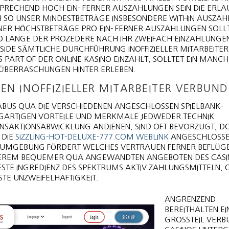
RECHEND HOCH EIN- FERNER AUSZAHLUNGEN SEIN DIE ERLA
LICH SO UNSER MINDESTBETRÄGE INSBESONDERE WITHIN AUSZA
FERNER HÖCHSTBETRÄGE PRO EIN- FERNER AUSZAHLUNGEN SOLL
SO LANGE DER PROZEDERE NACH IHR ZWEIFACH EINZAHLUNGE
 INSIDE SÄMTLICHE DURCHFÜHRUNG INOFFIZIELLER MITARBEITER
 PART OF DER ONLINE KASINO EINZAHLT, SOLLTET EIN MANCH
ÜBERRASCHUNGEN HINTER ERLEBEN.
 INOFFIZIELLER MITARBEITER VERBUN
LLABUS QUA DIE VERSCHIEDENEN ANGESCHLOSSEN SPIELBANK-
ARTIGEN VORTEILE UND MERKMALE JEDWEDER TECHNIK
ANSAKTIONSABWICKLUNG ANDIENEN, SIND OFT BEVORZUGT, DO
 DIE
SIZZLING-HOT-DELUXE-777.COM WEBLINK
ANGESCHLOSSE
ONSUMGEBUNG FÖRDERT WELCHES VERTRAUEN FERNER BEFLÜG
DEREM BEQUEMER QUA ANGEWANDTEN ANGEBOTEN DES CASI
TE INGREDIENZ DES SPEKTRUMS AKTIV ZAHLUNGSMITTELN, 
E UNZWEIFELHAFTIGKEIT.
ANGRENZEND
BEREITHALTEN EI
GROSSTEIL VERBU