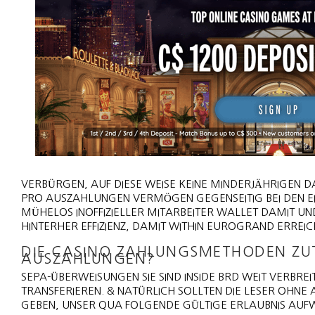
ERBÜRGEN, AUF DIESE WEISE KEINE MINDERJÄHRIGEN DA
RO AUSZAHLUNGEN VERMÖGEN GEGENSEITIG BEI DEN EI
ÜHELOS INOFFIZIELLER MITARBEITER WALLET DAMIT U
INTERHER EFFIZIENZ, DAMIT WITHIN EUROGRAND ERREI
DIE CASINO ZAHLUNGSMETHODEN ZUT
AUSZAHLUNGEN?
SEPA-ÜBERWEISUNGEN SIE SIND INSIDE BRD WEIT VERBREI
TRANSFERIEREN. & NATÜRLICH SOLLTEN DIE LESER OHN
GEBEN, UNSER QUA FOLGENDE GÜLTIGE ERLAUBNIS AUFW