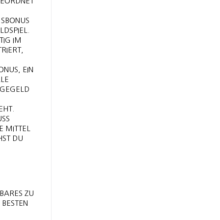
ORDNET D
BONUS F
SPIEL. W
G IM S
IERT, E
S, EIN I
E M
EGELD U
F
T. J
S V
MITTEL P
T DU M
H
 BARES ZU
 BESTEN