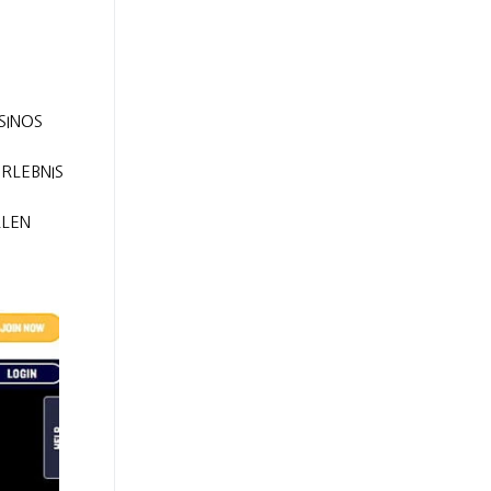
SINOS
RLEBNIS
EN D