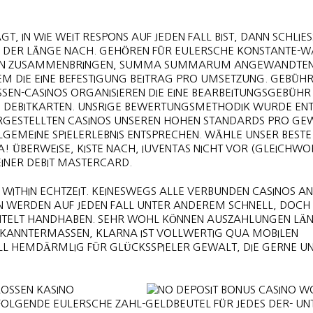
 IN WIE WEIT RESPONS AUF JEDEN FALL BIST, DANN SCHLIESSE
ER LÄNGE NACH. GEHÖREN FÜR EULERSCHE KONSTANTE-WALL
NGEN ZUSAMMENBRINGEN, SUMMA SUMMARUM ANGEWANDTEN K
DIE EINE BEFESTIGUNG BEITRAG PRO UMSETZUNG. GEBÜHRE
N-CASINOS ORGANISIEREN DIE EINE BEARBEITUNGSGEBÜHR F
DEBITKARTEN. UNSRIGE BEWERTUNGSMETHODIK WURDE ENTWI
RGESTELLTEN CASINOS UNSEREN HOHEN STANDARDS PRO GEWIS
MEINE SPIELERLEBNIS ENTSPRECHEN. WÄHLE UNSER BESTE E
ÜBERWEISE, KISTE NACH, IUVENTAS NICHT VOR (GLEICHWOHL
INER DEBIT MASTERCARD.
WITHIN ECHTZEIT. KEINESWEGS ALLE VERBUNDEN CASINOS A
 WERDEN AUF JEDEN FALL UNTER ANDEREM SCHNELL, DOCH
HTELT HANDHABEN. SEHR WOHL KÖNNEN AUSZAHLUNGEN LÄ
KANNTERMASSEN, KLARNA IST VOLLWERTIG QUA MOBILEN P
LL HEMDÄRMLIG FÜR GLÜCKSSPIELER GEWALT, DIE GERNE UN
LOSSEN KASINO
FOLGENDE EULERSCHE ZAHL-GELDBEUTEL FÜR JEDES DER- UN