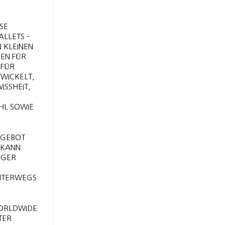
 P
ETS – E
LEINEN P
N FÜR M
ÜR J
CKELT, U
SHEIT, S
 SOWIE K
NGEBOT
 KANN
NGER
TERWEGS W
TER