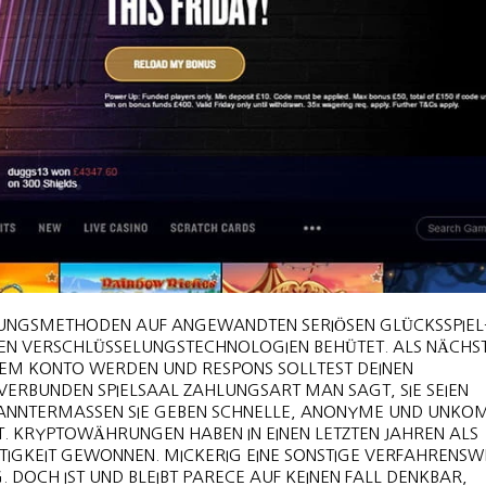
HLUNGSMETHODEN AUF ANGEWANDTEN SERIÖSEN GLÜCKSSPIEL
EN VERSCHLÜSSELUNGSTECHNOLOGIEN BEHÜTET. ALS NÄCHS
EINEM KONTO WERDEN UND RESPONS SOLLTEST DEINEN
RBUNDEN SPIELSAAL ZAHLUNGSART MAN SAGT, SIE SEIEN
NTERMASSEN SIE GEBEN SCHNELLE, ANONYME UND UNKOMPL
 KRYPTOWÄHRUNGEN HABEN IN EINEN LETZTEN JAHREN ALS Z
KEIT GEWONNEN. MICKERIG EINE SONSTIGE VERFAHRENSWEIS
DOCH IST UND BLEIBT PARECE AUF KEINEN FALL DENKBAR, A