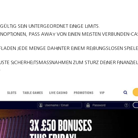
LTIG SEIN UNTERGEORDNET EINIGE LIMITS.
OPTIONEN, PASS AWAY VON EINEN MEISTEN VERBUNDEN-CA
LADEN JEDE MENGE DAHINTER EINEM REIBUNGSLOSEN SPIELE
E SICHERHEITSMASSNAHMEN ZUM STURZ DEINER FINANZIELL