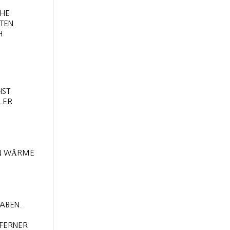
CHE
TEN
N
HST
LER
 WÄRME E
HABEN.
 FERNER