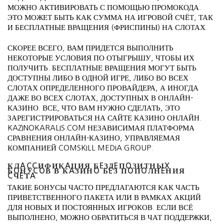
МОЖНО АКТИВИРОВАТЬ С ПОМОЩЬЮ ПРОМОКОДА.
ЭТО МОЖЕТ БЫТЬ КАК СУММА НА ИГРОВОЙ СЧЁТ, ТАК
И БЕСПЛАТНЫЕ ВРАЩЕНИЯ (ФРИСПИНЫ) НА СЛОТАХ.
СКОРЕЕ ВСЕГО, ВАМ ПРИДЕТСЯ ВЫПОЛНИТЬ
НЕКОТОРЫЕ УСЛОВИЯ ПО ОТЫГРЫШУ, ЧТОБЫ ИХ
ПОЛУЧИТЬ. БЕСПЛАТНЫЕ ВРАЩЕНИЯ МОГУТ БЫТЬ
ДОСТУПНЫ ЛИБО В ОДНОЙ ИГРЕ, ЛИБО ВО ВСЕХ
СЛОТАХ ОПРЕДЕЛЕННОГО ПРОВАЙДЕРА, А ИНОГДА
ДАЖЕ ВО ВСЕХ СЛОТАХ, ДОСТУПНЫХ В ОНЛАЙН-
КАЗИНО. ВСЕ, ЧТО ВАМ НУЖНО СДЕЛАТЬ, ЭТО
ЗАРЕГИСТРИРОВАТЬСЯ НА САЙТЕ КАЗИНО ОНЛАЙН.
KAZINOKARALIS.COM НЕЗАВИСИМАЯ ПЛАТФОРМА
СРАВНЕНИЯ ОНЛАЙН-КАЗИНО, УПРАВЛЯЕМАЯ
КОМПАНИЕЙ COMSKILL MEDIA GROUP.
КЛACCИФИКAЦИЯ БEЗДEПOЗИТНЫX
БOНУCOВ В КAЗИНO БEЗ ПOПOЛНEНИЯ
CЧEТA
ТАКИЕ БОНУСЫ ЧАСТО ПРЕДЛАГАЮТСЯ КАК ЧАСТЬ
ПРИВЕТСТВЕННОГО ПАКЕТА ИЛИ В РАМКАХ АКЦИЙ
ДЛЯ НОВЫХ И ПОСТОЯННЫХ ИГРОКОВ. ЕСЛИ ВСЁ
ВЫПОЛНЕНО, МОЖНО ОБРАТИТЬСЯ В ЧАТ ПОДДЕРЖКИ,