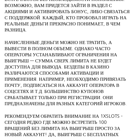
ВОЗМОЖНО, ВАМ ПРИДЕТСЯ ЗАЙТИ В РАЗДЕЛ С
АКЦИЯМИ И АКТИВИРОВАТЬ БОНУС, ЛИБО СВЯЗАТЬСЯ
С ПОДДЕРЖКОЙ. КАЖДЫЙ, КТО ПРОБОВАЛ ИГРАТЬ НА
РЕАЛЬНЫЕ ДЕНЬГИ ПРЕКРАСНО ПОНИМАЕТ, В ЧЕМ
РАЗНИЦА.
НАЧИСЛЕННЫЕ ДЕНЬГИ МОЖНО НЕ ТРАТИТЬ, А
ВЫВЕСТИ В ПОЛНОМ ОБЪЕМЕ. ОДНАКО ЧАСТО
ОПЕРАТОРЫ УСТАНАВЛИВАЮТ ОГРАНИЧЕНИЯ НА
ВЫИГРЫШ — СУММА СВЕРХ ЛИМИТА НЕ БУДЕТ
ДОСТУПНА ДЛЯ ВЫВОДА. БЕЗДЕПЫ В КАЗИНО
РАЗЛИЧАЮТСЯ СПОСОБАМИ АКТИВАЦИИ И
ПРИМЕНЕНИЯ. НАПРИМЕР, НЕОБХОДИМО ПРИВЯЗАТЬ
ПОЧТУ, ПОДПИСАТЬСЯ НА АККАУНТ ОПЕРАТОРА В
СОЦСЕТЯХ И Т.Д. БОЛЬШИНСТВО КУПОНОВ
СРАБАТЫВАЕТ ТОЛЬКО ПРИ РЕГИСТРАЦИИ. ОНИ
ПРЕДНАЗНАЧЕНЫ ДЛЯ РАЗНЫХ КАТЕГОРИЙ ИГРОКОВ.
РЕКОМЕНДУЕМ ОБРАТИТЬ ВНИМАНИЕ НА 1XSLOTS –
СЕГОДНЯ РЕДКО ГДЕ МОЖНО ВСТРЕТИТЬ 100
ВРАЩЕНИЙ БЕЗ ЛИМИТА НА ВЫИГРЫШ ПРОСТО ЗА
НОВЫЙ АККАУНТ! ДА, ВЫИГРЫШ С БЕСПЛАТНЫХ