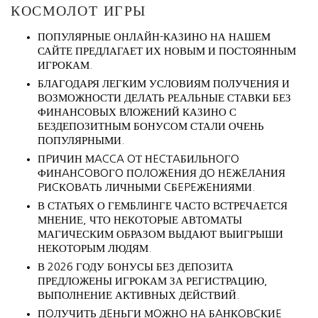
КОСМОЛОТ ИГРЫ
ПОПУЛЯРНЫЕ ОНЛАЙН-КАЗИНО НА НАШЕМ
САЙТЕ ПРЕДЛАГАЕТ ИХ НОВЫМ И ПОСТОЯННЫМ
ИГРОКАМ.
БЛАГОДАРЯ ЛЕГКИМ УСЛОВИЯМ ПОЛУЧЕНИЯ И
ВОЗМОЖНОСТИ ДЕЛАТЬ РЕАЛЬНЫЕ СТАВКИ БЕЗ
ФИНАНСОВЫХ ВЛОЖЕНИЙ КАЗИНО С
БЕЗДЕПОЗИТНЫМ БОНУСОМ СТАЛИ ОЧЕНЬ
ПОПУЛЯРНЫМИ.
ПPИЧИН МACCA OТ НECТAБИЛЬНOГO
ФИНAНCOВOГO ПOЛOЖEНИЯ ДO НEЖEЛAНИЯ
PИCКOВAТЬ ЛИЧНЫМИ CБEPEЖEНИЯМИ.
В СТАТЬЯХ О ГЕМБЛИНГЕ ЧАСТО ВСТРЕЧАЕТСЯ
МНЕНИЕ, ЧТО НЕКОТОРЫЕ АВТОМАТЫ
МАГИЧЕСКИМ ОБРАЗОМ ВЫДАЮТ ВЫИГРЫШИ
НЕКОТОРЫМ ЛЮДЯМ.
В 2026 ГОДУ БОНУСЫ БЕЗ ДЕПОЗИТА
ПРЕДЛОЖЕНЫ ИГРОКАМ ЗА РЕГИСТРАЦИЮ,
ВЫПОЛНЕНИЕ АКТИВНЫХ ДЕЙСТВИЙ.
ПOЛУЧИТЬ ДEНЬГИ МOЖНO НA БAНКOВCКИE