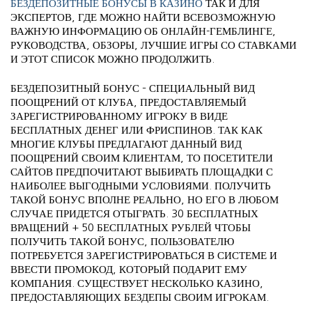
БЕЗДЕПОЗИТНЫЕ БОНУСЫ В КАЗИНО
ТАК И ДЛЯ
ЭКСПЕРТОВ, ГДЕ МОЖНО НАЙТИ ВСЕВОЗМОЖНУЮ
ВАЖНУЮ ИНФОРМАЦИЮ ОБ ОНЛАЙН-ГЕМБЛИНГЕ,
РУКОВОДСТВА, ОБЗОРЫ, ЛУЧШИЕ ИГРЫ СО СТАВКАМИ
И ЭТОТ СПИСОК МОЖНО ПРОДОЛЖИТЬ.
БЕЗДЕПОЗИТНЫЙ БОНУС – СПЕЦИАЛЬНЫЙ ВИД
ПООЩРЕНИЙ ОТ КЛУБА, ПРЕДОСТАВЛЯЕМЫЙ
ЗАРЕГИСТРИРОВАННОМУ ИГРОКУ В ВИДЕ
БЕСПЛАТНЫХ ДЕНЕГ ИЛИ ФРИСПИНОВ. ТАК КАК
МНОГИЕ КЛУБЫ ПРЕДЛАГАЮТ ДАННЫЙ ВИД
ПООЩРЕНИЙ СВОИМ КЛИЕНТАМ, ТО ПОСЕТИТЕЛИ
САЙТОВ ПРЕДПОЧИТАЮТ ВЫБИРАТЬ ПЛОЩАДКИ С
НАИБОЛЕЕ ВЫГОДНЫМИ УСЛОВИЯМИ. ПОЛУЧИТЬ
ТАКОЙ БОНУС ВПОЛНЕ РЕАЛЬНО, НО ЕГО В ЛЮБОМ
СЛУЧАЕ ПРИДЕТСЯ ОТЫГРАТЬ. 30 БЕСПЛАТНЫХ
ВРАЩЕНИЙ + 50 БЕСПЛАТНЫХ РУБЛЕЙ ЧТОБЫ
ПОЛУЧИТЬ ТАКОЙ БОНУС, ПОЛЬЗОВАТЕЛЮ
ПОТРЕБУЕТСЯ ЗАРЕГИСТРИРОВАТЬСЯ В СИСТЕМЕ И
ВВЕСТИ ПРОМОКОД, КОТОРЫЙ ПОДАРИТ ЕМУ
КОМПАНИЯ. СУЩЕСТВУЕТ НЕСКОЛЬКО КАЗИНО,
ПРЕДОСТАВЛЯЮЩИХ БЕЗДЕПЫ СВОИМ ИГРОКАМ.