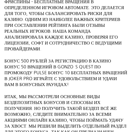
ФРИСПИНЫ – БЕСПЛАТНЫЕ ВРАЩЕНИЯ В
ОПРЕДЕЛЕННОМ ИГРОВОМ АВТОМАТЕ. ЭТО ДЕЛАЕТСЯ
ДЛЯ ТОГО, ЧТОБЫ СБАЛАНСИРОВАТЬ РИСКИ ДЛЯ
КАЗИНО. ОДНИМ ИЗ НАИБОЛЕЕ ВАЖНЫХ КРИТЕРИЕВ
ПРИ СОСТАВЛЕНИИ РЕЙТИНГА БЫЛИ ОТЗЫВЫ
РЕАЛЬНЫХ ИГРОКОВ. НАША КОМАНДА
АНАЛИЗИРОВАЛА КАЖДОЕ КАЗИНО, ПРОВЕРЯЯ ЕГО
ЛИЦЕНЗИИ, СОФТ И СОТРУДНИЧЕСТВО С ВЕДУЩИМИ
ПРОВАЙДЕРАМИ.
БОНУС 500 РУБЛЕЙ ЗА РЕГИСТРАЦИЮ В КАЗИНО
БОНУС 50 ВРАЩЕНИЙ В GONZO`S QUEST ПО
ПРОМОКОДУ PULSE БОНУС 10 БЕСПЛАТНЫХ ВРАЩЕНИЙ
В JOKER PRO ИГРАЙТЕ С УДОВОЛЬСТВИЕМ И УДАЧИ
ВАМ В БОНУСНЫХ РАУНДАХ!
ИТАК, МЫ РАССМОТРЕЛИ ОСНОВНЫЕ ВИДЫ
БЕЗДЕПОЗИТНЫХ БОНУСОВ И СПОСОБЫ ИХ
ПОЛУЧЕНИЯ. НО ПОЛУЧИТЬ ТАКОЙ БЕЗДЕП ВСЁ ЖЕ
ВОЗМОЖНО, СЛЕДИТЕ ВНИМАТЕЛЬНО ЗА ВСЕМИ
АКЦИЯМИ ОНЛАЙН КАЗИНО, ЧТОБЫ ПОЙМАТЬ УДАЧУ
ЗА ХВОСТ. МЫ РЕШИЛИ ВЫДЕЛИТЬ ОТДЕЛЬНЫЙ РАЗДЕЛ
ДЛЯ ЭТОГО БОНУСА, ТАК КАК ОН ПРЕДНАЗНАЧЕН