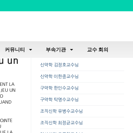
커뮤니티
부속기관
교수 회의
eu un
신약학 김정호교수님
신약학 이한중교수님
ENT LA
구약학 한인수교수님
 JEU UN
JO
구약학 탁명수교수님
QUAND
조직신학 유병수교수님
OINTE
조직신학 최정균교수님
U
QUE LA