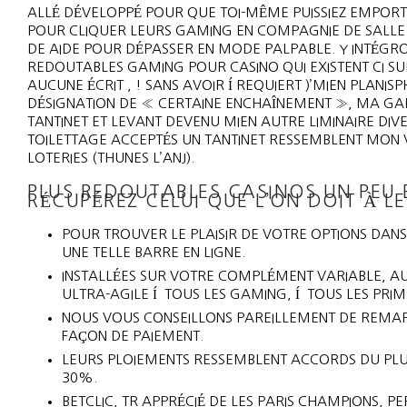
ALLÉ DÉVELOPPÉ POUR QUE TOI-MÊME PUISSIEZ EMPORT
POUR CLIQUER LEURS GAMING EN COMPAGNIE DE SALLE D
DE AIDE POUR DÉPASSER EN MODE PALPABLE. Y INTÉGR
REDOUTABLES GAMING POUR CASINO QUI EXISTENT CI S
AUCUNE ÉCRIT , ! SANS AVOIR Í REQUIERT )’MIEN PLANI
DÉSIGNATION DE « CERTAINE ENCHAÎNEMENT », MA GA
TANTINET ET LEVANT DEVENU MIEN AUTRE LIMINAIRE DIV
TOILETTAGE ACCEPTÉS UN TANTINET RESSEMBLENT MON 
LOTERIES (THUNES L’ANJ).
PLUS REDOUTABLES CASINOS UN PEU E
RÉCUPÉREZ CELUI QUE L’ON DOIT À L
POUR TROUVER LE PLAISIR DE VOTRE OPTIONS DANS
UNE TELLE BARRE EN LIGNE.
INSTALLÉES SUR VOTRE COMPLÉMENT VARIABLE, A
ULTRA-AGILE Í TOUS LES GAMING, Í TOUS LES PRI
NOUS VOUS CONSEILLONS PAREILLEMENT DE REMA
FAÇON DE PAIEMENT.
LEURS PLOIEMENTS RESSEMBLENT ACCORDS DU PL
30%.
BETCLIC, TR APPRÉCIÉ DE LES PARIS CHAMPIONS, P