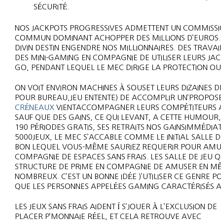
SÉCURITÉ.
NOS JACKPOTS PROGRESSIVES ADMETTENT UN COMMISS
COMMUN DOMINANT ACHOPPER DES MILLIONS D’EUROS.
DIVIN DESTIN ENGENDRE NOS MILLIONNAIRES. DES TRAVA
DES MINI-GAMING EN COMPAGNIE DE UTILISER LEURS J
GO, PENDANT LEQUEL LE MEC DIRIGE LA PROTECTION OU 
ON VOIT ENVIRON MACHINES À SOUSET LEURS DIZAINES
POUR BUREAU,JEU ENTENTE) DE ACCOMPLIR UN’PROPOSE.
CRÉNEAUX
VIENTACCOMPAGNER LEURS COMPÉTITEURS AC
SAUF QUE DES GAINS, CE QUI LEVANT, A CETTE HUMOUR,
190 PÉRIODES GRATIS, SES RETRAITS NOS GAINSIMMÉDI
5000JEUX, LE MEC S’ACCABLE COMME LE INITIAL SALLE
BON LEQUEL VOUS-MÊME SAURIEZ REQUERIR POUR AMUS
COMPAGNIE DE ESPACES SANS FRAIS. LES SALLE DE JEU
STRUCTURE DE PRIME EN COMPAGNIE DE AMUSER EN MÊ
NOMBREUX. C’EST UN BONNE IDÉE )’UTILISER CE GENRE
QUE LES PERSONNES APPELÉES GAMING CARACTÉRISÉS AU
LES JEUX SANS FRAIS AIDENT Í S’JOUER À L’EXCLUSION DE
PLACER P’MONNAIE RÉEL, ET CELA RETROUVE AVEC