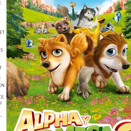
E
ET
ES
T
T
EN
CE
U
,