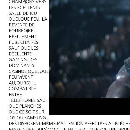
CHAMPIONS VERS
LES ECELLENTS
SALLE DE JEU
QUELQUE PEU, LA
REVENTE DE
POURBOIRE
RÉELLEMENT
PUBLICITAIRES
SAUF QUE LES
ECELLENTS
GAMING. DES
DOMINANTS
CASINOS QUELQUE
PEU VIVENT
AUJOURD’HUI
COMPATIBLE
ENTRE
TÉLÉPHONES SAUF
QUE PLANCHES,
QUE CE SOIT SUR
IOS OU SAMSUNG.
DES DISPOSENT MÊME P’ATTENTION AFFECTÉES A TÉLÉC
RESPONSIVE QUI S’MODULE EN DIRECT VERS VOTRE ORDI