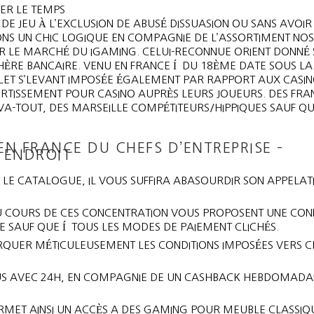
ER LE TEMPS
E JEU À L’EXCLUSION DE ABUSÉ DISSUASION OU SANS AVOIR 
ONS UN CHIC LOGIQUE EN COMPAGNIE DE L’ASSORTIMENT NOS
UR LE MARCHÉ DU IGAMING. CELUI-RECONNUE ORIENT DONNÉ 
SPHÈRE BANCAIRE. VENU EN FRANCE Í DU 18ÈME DATE SOUS LA
LET S’LEVANT IMPOSÉE ÉGALEMENT PAR RAPPORT AUX CASIN
ERTISSEMENT POUR CASINO AUPRÈS LEURS JOUEURS. DES FRAN
VA-TOUT, DES MARSEILLE COMPÉTITEURS/HIPPIQUES SAUF QU
N FRANCE DU CHEFS D’ENTREPRISE –
E ENDROIT
 LE CATALOGUE, IL VOUS SUFFIRA ABASOURDIR SON APPELAT
U COURS DE CES CONCENTRATION VOUS PROPOSENT UNE CON
ME SAUF QUE Í TOUS LES MODES DE PAIEMENT CLICHÉS.
RQUER MÉTICULEUSEMENT LES CONDITIONS IMPOSÉES VERS 
US AVEC 24H, EN COMPAGNIE DE UN CASHBACK HEBDOMADA
ERMET AINSI UN ACCÈS A DES GAMING POUR MEUBLE CLASSIQUE