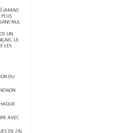
Í JAMAIS
 PLUS
SANS NUL
OS UN
ÇAIS, LE
E LES
ION DU
NEXION
CHAQUE
IRE AVEC
S DE J’AI