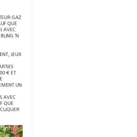
TEUR GAZ
AUF QUE
D) AVEC
BLING ‘N
ENT, JEUX
RTIES
00 € ET
E
LEMENT UN
IS AVEC
UF QUE
 CLIQUER