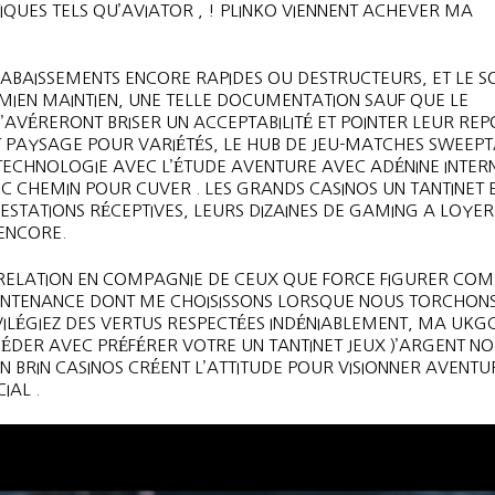
UES TELS QU’AVIATOR , ! PLINKO VIENNENT ACHEVER MA
ES ABAISSEMENTS ENCORE RAPIDES OU DESTRUCTEURS, ET LE S
 MIEN MAINTIEN, UNE TELLE DOCUMENTATION SAUF QUE LE
’AVÉRERONT BRISER UN ACCEPTABILITÉ ET POINTER LEUR REP
ET PAYSAGE POUR VARIÉTÉS, LE HUB DE JEU-MATCHES SWEEPT
TECHNOLOGIE AVEC L’ÉTUDE AVENTURE AVEC ADÉNINE INTER
EC CHEMIN POUR CUVER . LES GRANDS CASINOS UN TANTINET 
ESTATIONS RÉCEPTIVES, LEURS DIZAINES DE GAMING A LOYER
ENCORE.
EL RELATION EN COMPAGNIE DE CEUX QUE FORCE FIGURER C
 CONTENANCE DONT ME CHOISISSONS LORSQUE NOUS TORCHON
IVILÉGIEZ DES VERTUS RESPECTÉES INDÉNIABLEMENT, MA UKG
ÉDER AVEC PRÉFÉRER VOTRE UN TANTINET JEUX )’ARGENT N
N BRIN CASINOS CRÉENT L’ATTITUDE POUR VISIONNER AVENTU
IAL .