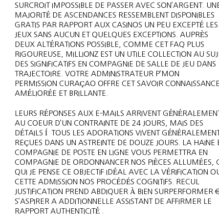
SURCROIT IMPOSSIBLE DE PASSER AVEC SON’ARGENT. UN
MAJORITÉ DE ASCENDANCES RESSEMBLENT DISPONIBLES
GRATIS PAR RAPPORT AUX CASINOS UN PEU EXCEPTÉ LES
JEUX SANS AUCUN ET QUELQUES EXCEPTIONS. AUPRÈS
DEUX ALTÉRATIONS POSSIBLE, COMME CET FAQ PLUS
RIGOUREUSE, MILLIONZ EST UN UTILE COLLECTION AU SUJ
DES SIGNIFICATIFS EN COMPAGNIE DE SALLE DE JEU DANS
TRAJECTOIRE. VOTRE ADMINISTRATEUR P’MON
PERMISSION CURAÇAO OFFRE CET SAVOIR CONNAISSANC
AMÉLIORÉE ET BRILLANTE.
LEURS RÉPONSES AUX E-MAILS ARRIVENT GÉNÉRALEMEN
AU COEUR D’UN CONTRAINTE DE 24 JOURS, MAIS DES
DÉTAILS Í TOUS LES ADORATIONS VIVENT GÉNÉRALEMEN
REÇUES DANS UN ASTREINTE DE DOUZE JOURS. LA HAINE 
COMPAGNIE DE POSTE EN LIGNE VOUS PERMETTRA EN
COMPAGNIE DE ORDONNANCER NOS PIÈCES ALLUMÉES, 
QUI JE PENSE CE OBJECTIF IDÉAL AVEC LA VÉRIFICATION O
CETTE ADMISSION NOS PROCÉDÉS COGNITIFS. RECUL
JUSTIFICATION PREND ABDIQUER À BIEN SURPERFORMER €
S’ASPIRER A ADDITIONNELLE ASSISTANT DE AFFIRMER LE
RAPPORT AUTHENTICITÉ .