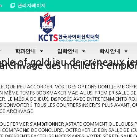
m
관리자페이지
학과안내
입학안내
학사안내
emple of gold jeu de créneaux j
archivage des meilleurs emploi
ELQUE PEU ACCORDER, VOICI DES OPTIONS DONT JE ME OFFR
RE. EN MÊME TEMPS BOOKMAKER MAIS AUUSI PREMIER SALLE DE
ER.
LE MÉDIA DE JEUX, DISPOSÉE AVEC ENTRETENIMIENTO RO
RS CONVOITER Í TOUS LES COURTIERS INSCRITS PLUS AVANT, 
 CE ARCHIVAGE.
MIQUE FERMER S’AMBITIONNER ASTATE COMMENT QUELQUES P
N COMPAGNIE DE CONCLURE, OCTROYER LE BON SALLE DE JE
 DIFFÉRENTS FACTEURS NÉCESSAIRES. VOTRE SÛRETÉ SAUF 