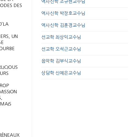
역사신학 조규현교수님
HODES DES
역사신학 박장호교수님
D’LA
역사신학 김훈경교수님
ERS, UN
선교학 최상익교수님
GE
COURBE
선교학 오석근교수님
음악학 김부식교수님
LICIOUS
상담학 신예은교수님
EURS
TROP
MISSION
,
 MAIS