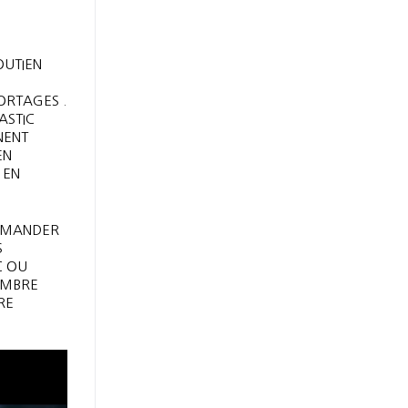
OUTIEN
ORTAGES .
ASTIC
NENT
EN
 EN
OMMANDER
S
C OU
OMBRE
RE