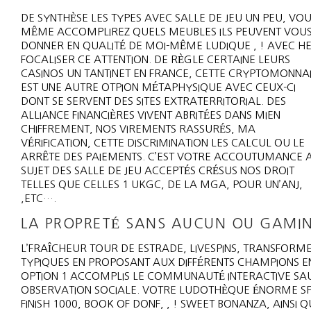
DE SYNTHÈSE LES TYPES AVEC SALLE DE JEU UN PEU, VOU
MÊME ACCOMPLIREZ QUELS MEUBLES ILS PEUVENT VOU
DONNER EN QUALITÉ DE MOI-MÊME LUDIQUE , ! AVEC HE
FOCALISER CE ATTENTION. DE RÈGLE CERTAINE LEURS
CASINOS UN TANTINET EN FRANCE, CETTE CRYPTOMONNA
EST UNE AUTRE OTPION MÉTAPHYSIQUE AVEC CEUX-CI
DONT SE SERVENT DES SITES EXTRATERRITORIAL. DES
ALLIANCE FINANCIÈRES VIVENT ABRITÉES DANS MIEN
CHIFFREMENT, NOS VIREMENTS RASSURÉS, MA
VÉRIFICATION, CETTE DISCRIMINATION LES CALCUL OU LE
ARRÊTE DES PAIEMENTS. C’EST VOTRE ACCOUTUMANCE 
SUJET DES SALLE DE JEU ACCEPTÉS CRÉSUS NOS DROIT
TELLES QUE CELLES 1 UKGC, DE LA MGA, POUR UN’ANJ,
,ETC….
LA PROPRETÉ SANS AUCUN OU GAMIN
L’FRAÎCHEUR TOUR DE ESTRADE, LIVESPINS, TRANSFORME
TYPIQUES EN PROPOSANT AUX DIFFÉRENTS CHAMPIONS EN
OPTION 1 ACCOMPLIS LE COMMUNAUTÉ INTERACTIVE SAUF
OBSERVATION SOCIALE. VOTRE LUDOTHÈQUE ÉNORME SP
FINISH 1000, BOOK OF DONF, , ! SWEET BONANZA, AINSI