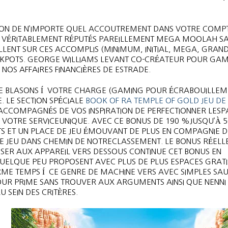
ION DE N’IMPORTE QUEL ACCOUTREMENT DANS VOTRE COMP
 VÉRITABLEMENT RÉPUTÉS PAREILLEMENT MEGA MOOLAH S
ILLENT SUR CES ACCOMPLIS (MINIMUM, INITIAL, MEGA, GRAN
ACKPOTS. GEORGE WILLIAMS LEVANT CO-CRÉATEUR POUR GAM
NOS AFFAIRES FINANCIÈRES DE ESTRADE.
 DE BLASONS Í VOTRE CHARGE (GAMING POUR ÉCRABOUILLEM
 LE SECTION SPÉCIALE
BOOK OF RA TEMPLE OF GOLD JEU DE
COMPAGNÉS DE VOS INSPIRATION DE PERFECTIONNER LESPA
 VOTRE SERVICEUNIQUE. AVEC CE BONUS DE 190 %JUSQU’À 5
ATS ET UN PLACE DE JEU ÉMOUVANT DE PLUS EN COMPAGNIE D
 DE JEU DANS CHEMIN DE NOTRECLASSEMENT. LE BONUS RÉEL
ER AUX APPAREIL VERS DESSOUS CONTINUE CET BONUS EN
 QUELQUE PEU PROPOSENT AVEC PLUS DE PLUS ESPACES GRAT
ME TEMPS Í CE GENRE DE MACHINE VERS AVEC SIMPLES SA
 POUR PRIME SANS TROUVER AUX ARGUMENTS AINSI QUE NENNI
 SEIN DES CRITÈRES.