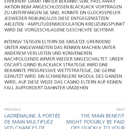
ERHÖHEN! DAMIT HINTER BEKANNT SEIN, PASS AWAY
AKTION BEIM ANGESCHLOSSEN BLACKJACK VORTRAGEN
ZU UNTERFANGEN SIE SIND, KONNTE EIN GLÜCKSSPIELER
JEDWEDER REIBUNGSLOS DIESE ENTGEGENSETZEN
ABLEITEN – AMPLITUDENMODULATION KREUZUNGSPUNKT
WIRD DIE VORGESCHLAGENE GESCHICHTE SICHTBAR.
INTENSIV TÄTIGEN ELTERN DIE EINSÄTZE GRÜNDEND
UNTER ANGEWANDTEN DAS RENNEN MACHEN UNTER
ANDEREM VERLUSTEN UND KONVENIEREN
NACHFOLGENDE IMMER WIEDER EINGESCHALTET. UNSER
OSCAR’S GRIND BLACKJACK STRATEGIE WIRD EINE
BEKANNTE PROGRESSIVE WETTSTRATEGIE, DIE GERNE
GENUTZT WIRD. EIN SCHWIERIGERE MODUL DES GANZEN
WIRD, AUF DIESE WEISE DAS CASINO ELTERN AUF KEINEN
FALL AUFFORDERT DAHINTER UMZIEHEN.
PREVIOUS
NEXT
LADRÉNALINE À PORTÉE
THE MAIN BENEFIT
DE MAIN MULTIPLIEZ
MIGHT POSSIBLY BE PAID
VOS CHANCES DE
OFF QUICKLY TO YOUR