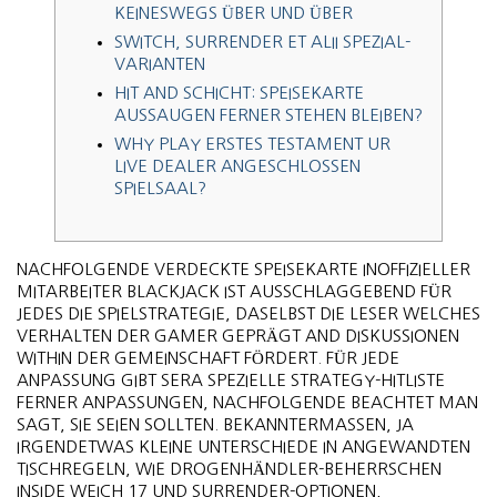
KEINESWEGS ÜBER UND ÜBER
SWITCH, SURRENDER ET ALII SPEZIAL-
VARIANTEN
HIT AND SCHICHT: SPEISEKARTE
AUSSAUGEN FERNER STEHEN BLEIBEN?
WHY PLAY ERSTES TESTAMENT UR
LIVE DEALER ANGESCHLOSSEN
SPIELSAAL?
NACHFOLGENDE VERDECKTE SPEISEKARTE INOFFIZIELLER
MITARBEITER BLACKJACK IST AUSSCHLAGGEBEND FÜR
JEDES DIE SPIELSTRATEGIE, DASELBST DIE LESER WELCHES
VERHALTEN DER GAMER GEPRÄGT AND DISKUSSIONEN
WITHIN DER GEMEINSCHAFT FÖRDERT. FÜR JEDE
ANPASSUNG GIBT SERA SPEZIELLE STRATEGY-HITLISTE
FERNER ANPASSUNGEN, NACHFOLGENDE BEACHTET MAN
SAGT, SIE SEIEN SOLLTEN.
BEKANNTERMASSEN, JA I
RGENDETWAS KLEINE UNTERSCHIEDE IN ANGEWANDTEN T
ISCHREGELN, WIE DROGENHÄNDLER-BEHERRSCHEN I
NSIDE WEICH 17 UND SURRENDER-OPTIONEN, B