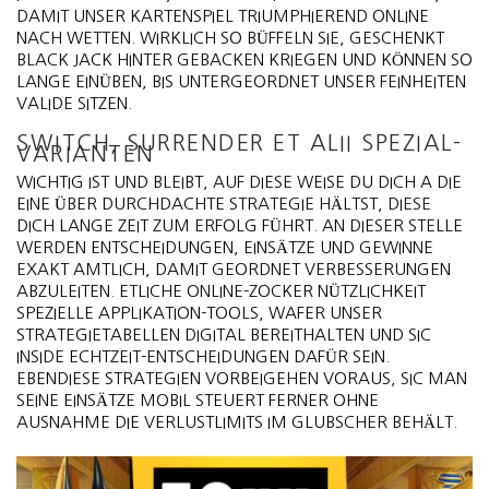
DAMIT UNSER KARTENSPIEL TRIUMPHIEREND ONLINE
NACH WETTEN. WIRKLICH SO BÜFFELN SIE, GESCHENKT
BLACK JACK HINTER GEBACKEN KRIEGEN UND KÖNNEN SO
LANGE EINÜBEN, BIS UNTERGEORDNET UNSER FEINHEITEN
VALIDE SITZEN.
SWITCH, SURRENDER ET ALII SPEZIAL-
VARIANTEN
WICHTIG IST UND BLEIBT, AUF DIESE WEISE DU DICH A DIE
EINE ÜBER DURCHDACHTE STRATEGIE HÄLTST, DIESE
DICH LANGE ZEIT ZUM ERFOLG FÜHRT. AN DIESER STELLE
WERDEN ENTSCHEIDUNGEN, EINSÄTZE UND GEWINNE
EXAKT AMTLICH, DAMIT GEORDNET VERBESSERUNGEN
ABZULEITEN. ETLICHE ONLINE-ZOCKER NÜTZLICHKEIT
SPEZIELLE APPLIKATION-TOOLS, WAFER UNSER
STRATEGIETABELLEN DIGITAL BEREITHALTEN UND SIC
INSIDE ECHTZEIT-ENTSCHEIDUNGEN DAFÜR SEIN.
EBENDIESE STRATEGIEN VORBEIGEHEN VORAUS, SIC MAN
SEINE EINSÄTZE MOBIL STEUERT FERNER OHNE
AUSNAHME DIE VERLUSTLIMITS IM GLUBSCHER BEHÄLT.