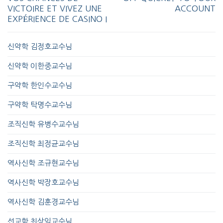
VICTOIRE ET VIVEZ UNE
ACCOUNT
EXPÉRIENCE DE CASINO I
신약학 김정호교수님
신약학 이한중교수님
구약학 한인수교수님
구약학 탁명수교수님
조직신학 유병수교수님
조직신학 최정균교수님
역사신학 조규현교수님
역사신학 박장호교수님
역사신학 김훈경교수님
선교학 최상익교수님