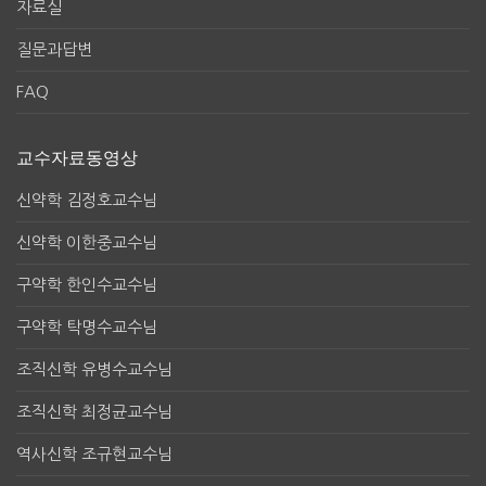
자료실
질문과답변
FAQ
교수자료동영상
신약학 김정호교수님
신약학 이한중교수님
구약학 한인수교수님
구약학 탁명수교수님
조직신학 유병수교수님
조직신학 최정균교수님
역사신학 조규현교수님