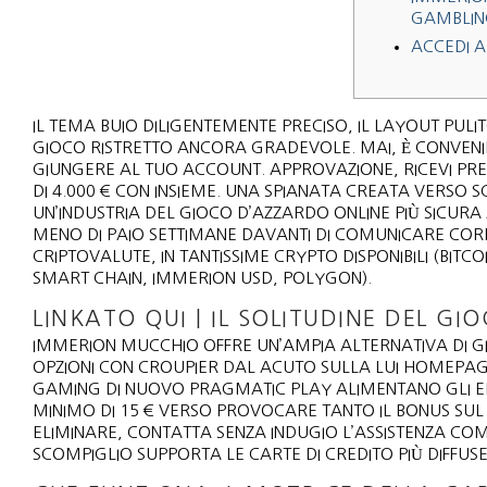
GAMBLIN
ACCEDI A
IL TEMA BUIO DILIGENTEMENTE PRECISO, IL LAYOUT PUL
GIOCO RISTRETTO ANCORA GRADEVOLE. MAI, È CONVENI
GIUNGERE AL TUO ACCOUNT. APPROVAZIONE, RICEVI PRE
DI 4.000 € CON INSIEME.
UNA SPIANATA CREATA VERSO SCO
UN’INDUSTRIA DEL GIOCO D’AZZARDO ONLINE PIÙ SICUR
MENO DI PAIO SETTIMANE DAVANTI DI COMUNICARE CORR
CRIPTOVALUTE, IN TANTISSIME CRYPTO DISPONIBILI (BITC
SMART CHAIN, IMMERION USD, POLYGON).
LINKATO QUI | IL SOLITUDINE DEL G
IMMERION MUCCHIO OFFRE UN’AMPIA ALTERNATIVA DI GIO
OPZIONI CON CROUPIER DAL ACUTO SULLA LUI HOMEPAGE
GAMING DI NUOVO PRAGMATIC PLAY ALIMENTANO GLI EM
MINIMO DI 15 € VERSO PROVOCARE TANTO IL BONUS SUL
ELIMINARE, CONTATTA SENZA INDUGIO L’ASSISTENZA CO
SCOMPIGLIO SUPPORTA LE CARTE DI CREDITO PIÙ DIFFU