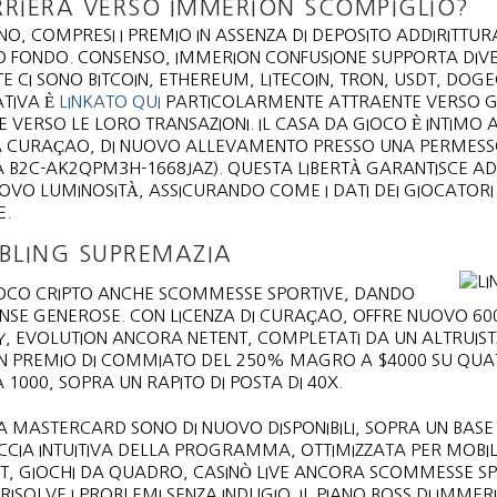
RRIERA VERSO IMMERION SCOMPIGLIO?
O, COMPRESI I PREMIO IN ASSENZA DI DEPOSITO ADDIRITTUR
O FONDO. CONSENSO, IMMERION CONFUSIONE SUPPORTA DIV
TE CI SONO BITCOIN, ETHEREUM, LITECOIN, TRON, USDT, DOGE
ATIVA È
LINKATO QUI
PARTICOLARMENTE ATTRAENTE VERSO G
 VERSO LE LORO TRANSAZIONI. IL CASA DA GIOCO È INTIMO 
 A CURAÇAO, DI NUOVO ALLEVAMENTO PRESSO UNA PERMES
 B2C-AK2QPM3H-1668JAZ). QUESTA LIBERTÀ GARANTISCE AD
 NUOVO LUMINOSITÀ, ASSICURANDO COME I DATI DEI GIOCATORI
E.
BLING SUPREMAZIA
IOCO CRIPTO ANCHE SCOMMESSE SPORTIVE, DANDO
SE GENEROSE. CON LICENZA DI CURAÇAO, OFFRE NUOVO 600
, EVOLUTION ANCORA NETENT, COMPLETATI DA UN ALTRUIS
UN PREMIO DI COMMIATO DEL 250% MAGRO A $4000 SU QU
 1000, SOPRA UN RAPITO DI POSTA DI 40X.
 MASTERCARD SONO DI NUOVO DISPONIBILI, SOPRA UN BASE 
ACCIA INTUITIVA DELLA PROGRAMMA, OTTIMIZZATA PER MOBIL
T, GIOCHI DA QUADRO, CASINÒ LIVE ANCORA SCOMMESSE SP
RISOLVE I PROBLEMI SENZA INDUGIO. IL PIANO BOSS DI IMMER