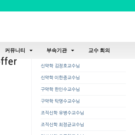
커뮤니티
부속기관
교수 회의
ffer
신약학 김정호교수님
신약학 이한중교수님
구약학 한인수교수님
구약학 탁명수교수님
조직신학 유병수교수님
조직신학 최정균교수님