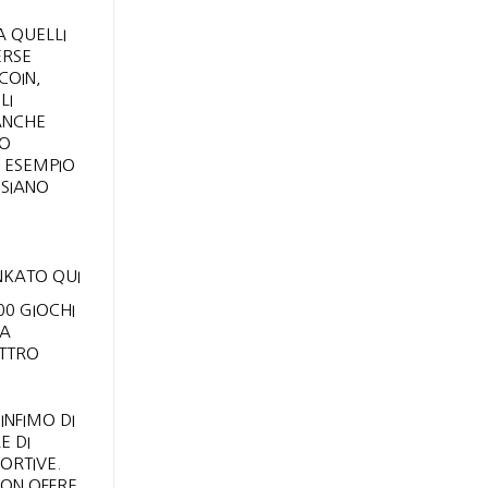
A QUELLI
ERSE
COIN,
LI
ANCHE
SO
 ESEMPIO
 SIANO
0 GIOCHI
TA
ATTRO
INFIMO DI
E DI
ORTIVE.
ION OFFRE