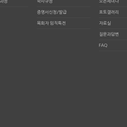
구과정
학사규정
오픈세미나
증명서신청/발급
포토갤러리
목회자 임직특전
자료실
질문과답변
FAQ