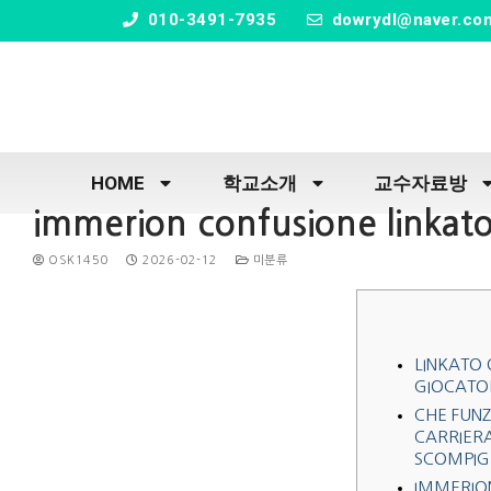
" />
010-3491-7935
dowrydl@naver.co
HOME
학교소개
교수자료방
immerion confusione linkat
OSK1450
2026-02-12
미분류
LINKATO Q
GIOCATO
CHE FUNZ
CARRIER
SCOMPIG
IMMERION