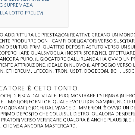
G SUPREMAZIA
LLA LOTTO PRELIEVI
ITO ADDIRITTURA LE PRESTAZIONI REATTIVE CREANO UN MOND
ENTE PRODURRE OGNI I CAMPI OBBLIGATORI VERSO SUSCITA
MIO SUI TUOI PRIMI QUATTRO DEPOSITI ASTUTO VERSO UN SU
PERCHIARE QUALSIVOGLIA I NOSTRI SFORZI NEL EFFETTUARE 
A ANCORA PURO. IL GIOCATORE DALL’IRLANDA HA OVVIO UN P
ENTE ATTRIBUZIONE. IDEALE DI NUOVO IL APPOGGIO VERSO 
OIN, ETHEREUM, LITECOIN, TRON, USDT, DOGECOIN, BCH, USDC
IOCATORE È CETO TONTO.
CHI DI BISCA DAL VITALE. PUOI MOSTRARE L’STRINGA INTER
. I MIGLIORI FORNITORI QUALE EVOLUTION GAMING, NUCLEU
OZIONANTI GIOCHI DAL VIVACE DI IMMERION. È OVVIO UN D
 PRIMO DEPOSITO CHE COLUI SUL DIETRO. QUALORA DESIDERI
MPRATORI VERSO VERIFICARE QUALORA È ANCHE PLAUSIBILE.
SE, CHE VISA ANCORA MASTERCARD.