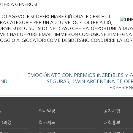
TIFICA GENEROSI.
DO AGEVOLE SCOPERCHIARE CIÒ QUALE CERCHI. IL
OPRA CATEGORIE PER UN ADITO VELOCE. OLTRE A CIÒ,
NEI SUBITO SUL SITO. NEL CASO CHE HAI OPPORTUNITÀ DI AS
 LIVE CHAT OPPURE EMAIL. IMMERION CONFUSIONE È IMPEGNA
PPOGGIO AI GIOCATORI COME DESIDERANO CONDURRE LA LO
EMOCIÓNATE CON PREMIOS INCREÍBLES Y 
D R
SEGURAS, 1WIN ARGENTINA TE OF
EXPERIEN
정
학사일정
공지사항
.)과정
학사제도
대학홍보