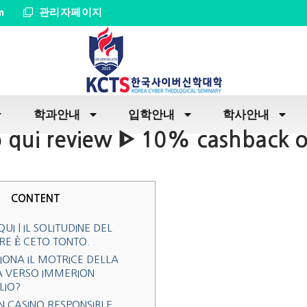
m
관리자페이지
학과안내
입학안내
학사안내
o qui review ᐈ 10% cashback o
CONTENT
UI | IL SOLITUDINE DEL
RE È CETO TONTO.
IONA IL MOTRICE DELLA
A VERSO IMMERION
LIO?
 CASINO RESPONSIBLE