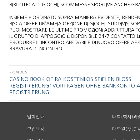
BIBLIOTECA DI GIOCHI, SCOMMESSE SPORTIVE ANCHE GRA
INSIEME È ORDINATO SOPRA MANIERA EVIDENTE, RENDEN
BISCA OFFRE UN’AMPIA OPZIONE DI GIOCHI, SUDDIVISI S
PUOI MOSTRARE LE ULTIME PROMOZIONI ADDIRITTURA TOR
IL GRUPPO DI APPOGGIO È DISPONIBILE 24/7 CONTATTO
PRODURRE IL INCONTRO AFFIDABILE DI NUOVO OFFRE A
BRAVURA DI INCONTRO.
PREVIOUS
CASINO BOOK OF RA KOSTENLOS SPIELEN BLOSS R
EGISTRIERUNG: VORTRAGEN OHNE BANKKONTO AN
EGISTRIERUNG
입학안내
대학(학사)과
모집요강
대학원(M.DIV