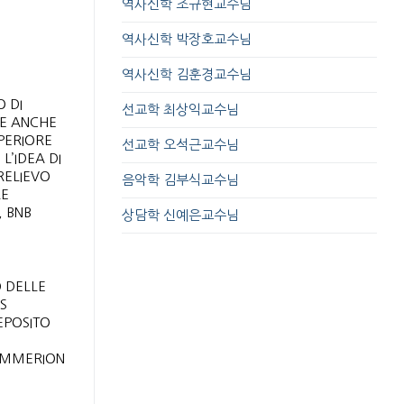
역사신학 조규현교수님
역사신학 박장호교수님
역사신학 김훈경교수님
O DI
선교학 최상익교수님
RE ANCHE
PERIORE
선교학 오석근교수님
L’IDEA DI
RELIEVO
음악학 김부식교수님
LE
, BNB
상담학 신예은교수님
O DELLE
S
EPOSITO
 IMMERION