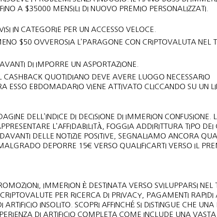
 FINO A $35000 MENSILI DI NUOVO PREMIO PERSONALIZZATI.
IVISI IN CATEGORIE PER UN ACCESSO VELOCE.
MENO $50 OVVEROSIA L’PARAGONE CON CRIPTOVALUTA NEL 
DAVANTI DI IMPORRE UN ASPORTAZIONE.
O IL CASHBACK QUOTIDIANO DEVE AVERE LUOGO NECESSARIO
A ESSO EBDOMADARIO VIENE ATTIVATO CLICCANDO SU UN L
GINE DELL’INDICE DI DECISIONE DI IMMERION CONFUSIONE. L’
PRESENTARE L’AFFIDABILITÀ, FOGGIA ADDIRITTURA TIPO DEI
 DAVANTI DELLE NOTIZIE POSITIVE, SEGNALIAMO ANCORA QU
MALGRADO DEPORRE 15€ VERSO QUALIFICARTI VERSO IL PRE
ROMOZIONI, IMMERION È DESTINATA VERSO SVILUPPARSI NEL 
I CRIPTOVALUTE PER RICERCA DI PRIVACY, PAGAMENTI RAPIDI
 ARTIFICIO INSOLITO. SCOPRI AFFINCHÉ SI DISTINGUE CHE UNA
ESPERIENZA DI ARTIFICIO COMPLETA COME INCLUDE UNA VASTA