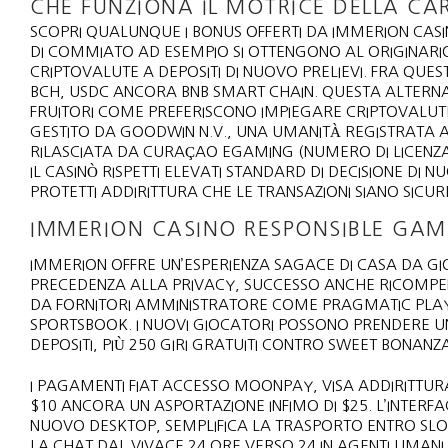
CHE FUNZIONA IL MOTRICE DELLA CA
SCOPRI QUALUNQUE I BONUS OFFERTI DA IMMERION CASIN
DI COMMIATO AD ESEMPIO SI OTTENGONO AL ORIGINARI
CRIPTOVALUTE A DEPOSITI DI NUOVO PRELIEVI. FRA QUES
BCH, USDC ANCORA BNB SMART CHAIN. QUESTA ALTERN
FRUITORI COME PREFERISCONO IMPIEGARE CRIPTOVALUTE
GESTITO DA GOODWIN N.V., UNA UMANITÀ REGISTRATA
RILASCIATA DA CURAÇAO EGAMING (NUMERO DI LICENZA
IL CASINÒ RISPETTI ELEVATI STANDARD DI DECISIONE DI
PROTETTI ADDIRITTURA CHE LE TRANSAZIONI SIANO SICUR
IMMERION CASINO RESPONSIBLE GAM
IMMERION OFFRE UN’ESPERIENZA SAGACE DI CASA DA G
PRECEDENZA ALLA PRIVACY, SUCCESSO ANCHE RICOMPEN
DA FORNITORI AMMINISTRATORE COME PRAGMATIC PLAY
SPORTSBOOK. I NUOVI GIOCATORI POSSONO PRENDERE 
DEPOSITI, PIÙ 250 GIRI GRATUITI CONTRO SWEET BONANZA
I PAGAMENTI FIAT ACCESSO MOONPAY, VISA ADDIRITTURA
$10 ANCORA UN ASPORTAZIONE INFIMO DI $25. L’INTERF
NUOVO DESKTOP, SEMPLIFICA LA TRASPORTO ENTRO SLO
LA CHAT DAL VIVACE 24 ORE VERSO 24 IN AGENTI UMANI 