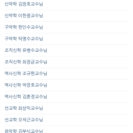
신약학 김정호교수님
신약학 이한중교수님
구약학 한인수교수님
구약학 탁명수교수님
조직신학 유병수교수님
조직신학 최정균교수님
역사신학 조규현교수님
역사신학 박장호교수님
역사신학 김훈경교수님
선교학 최상익교수님
선교학 오석근교수님
음악학 김부식교수님