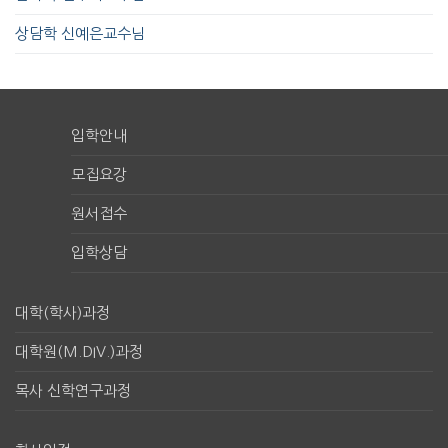
상담학 신예은교수님
입학안내
모집요강
원서접수
입학상담
대학(학사)과정
대학원(M.DIV.)과정
목사 신학연구과정