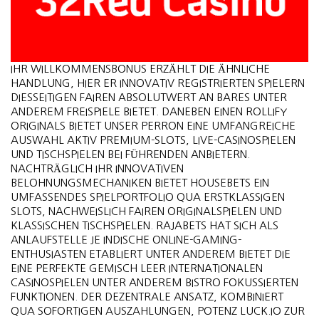
IHR WILLKOMMENSBONUS ERZÄHLT DIE ÄHNLICHE
HANDLUNG, HIER ER INNOVATIV REGISTRIERTEN SPIELERN
DIESSEITIGEN FAIREN ABSOLUTWERT AN BARES UNTER
ANDEREM FREISPIELE BIETET. DANEBEN EINEN ROLLIFY
ORIGINALS BIETET UNSER PERRON EINE UMFANGREICHE
AUSWAHL AKTIV PREMIUM-SLOTS, LIVE-CASINOSPIELEN
UND TISCHSPIELEN BEI FÜHRENDEN ANBIETERN.
NACHTRÄGLICH IHR INNOVATIVEN
BELOHNUNGSMECHANIKEN BIETET HOUSEBETS EIN
UMFASSENDES SPIELPORTFOLIO QUA ERSTKLASSIGEN
SLOTS, NACHWEISLICH FAIREN ORIGINALSPIELEN UND
KLASSISCHEN TISCHSPIELEN. RAJABETS HAT SICH ALS
ANLAUFSTELLE JE INDISCHE ONLINE-GAMING-
ENTHUSIASTEN ETABLIERT UNTER ANDEREM BIETET DIE
EINE PERFEKTE GEMISCH LEER INTERNATIONALEN
CASINOSPIELEN UNTER ANDEREM BISTRO FOKUSSIERTEN
FUNKTIONEN. DER DEZENTRALE ANSATZ, KOMBINIERT
QUA SOFORTIGEN AUSZAHLUNGEN, POTENZ LUCK.IO ZUR