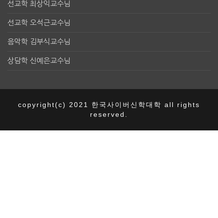
선교학 최상익교수님
선교학 오석근교수님
음악학 김부식교수님
상담학 신예은교수님
copyright(c) 2021 한국사이버신학대학 all rights
reserved.