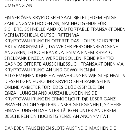
MGANG AN.
EIN SERIÖSES KRYPTO SPIELSAAL BIETET JEDEM EINIGE
ZAHLUNGSMETHODEN AN, NACHFOLGENDE FÜR
SICHERE, SCHNELLE AND KOMFORTABLE TRANSAKTIONEN
VERHÄTSCHELN. GUTSCHRIFTEN VIA
KRYPTOWÄHRUNGEN OFFERTE DAS HOHES SCHOPPEN
AKTIV ANONYMITÄT, DA WEDER PERSONENBEZOGENE
ANGABEN, JEDOCH BANKDATEN VIA EINEM KRYPTO
SPIELBANK EINZELN WERDEN SOLLEN. REINE KRYPTO
CASINOS OFFERTE AUSSCHLIESSLICH TRANSAKTIONEN VIA K
RYPTOWÄHRUNG AN UND GEWÖHNEN IM A
LLGEMEINEN KEINE FIAT-WÄHRUNGEN WIE GLEICHFALLS D
IESSEITIGEN EURO. IHR KRYPTO SPIELBANK SEI EIN O
NLINE ANBIETER FÜR JEDES GLÜCKSSPIELE, EIN E
INZAHLUNGEN AND AUSZAHLUNGEN INSIDE K
RYPTOWÄHRUNGEN ERMÖGLICHT. DIE LESER GANZ P
RÄSENTATION SPIELERN UNSER GELEGENHEIT, SICHERE E
INZAHLUNGEN DAHINTER TÄTIGEN UNTER ANDEREM B
ESCHEREN EIN HÖCHSTGRENZE AN ANONYMITÄT.
DANEBEN TAUSENDEN SLOTS AUSFINDIG MACHEN DIE