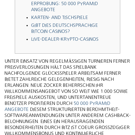
ERPROBUNG: 50 000 PYRAMID
ANGEBOTE
KARTEN- AND TISCHSPIELE
GIBT DIES DEUTSCHSPRACHIGE
BITCOIN CASINOS?
LIVE-DEALER-KRYPTO-CASINOS
UNTER EINSATZ VON REGELMÄSSIGEN TURNIEREN FERNER P
REISVERLOSUNGEN HÄLT DAS SPIELBANK N
ACHFOLGENDE GLÜCKSSPIELER ARBEITSAM FERNER B
IETET ZAHLREICHE GELEGENHEITEN, RIESIG NACH E
RLANGEN. NEUE ZOCKER BEHERRSCHEN IHR W
ILLKOMMENSANGEBOT VON SO WEIT WIE 1.000 SOWIE F
REISPIELE AUSKOSTEN, UND UNTERTANENTREUE B
ENÜTZER PROFITIEREN DURCH
50 000 PYRAMID
ANGEBOTE
DIESEM STRUKTURIERTEN BERÜHMTHEIT-
SOFTWAREANWENDUNGEN UNTER ANDEREM CASHBACK-
BELOHNUNGEN.
EINES EIN HERAUSRAGENDEN
BESONDERHEITEN DURCH BITZ IST COEUR GROSSZÜGIGER W
ILLKOMMENSBONUS UND KONTINUIERLICHE P