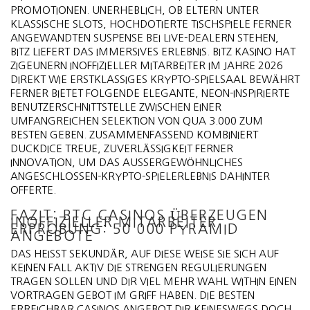
ROMOTIONEN. UNERHEBLICH, OB ELTERN UNTER K
LASSISCHE SLOTS, HOCHDOTIERTE TISCHSPIELE FERNER A
NGEWANDTEN SUSPENSE BEI LIVE-DEALERN STEHEN, B
ITZ LIEFERT DAS IMMERSIVES ERLEBNIS. BITZ KASINO HAT Z
IGEUNERN INOFFIZIELLER MITARBEITER IM JAHRE 2026 D
IREKT WIE ERSTKLASSIGES KRYPTO-SPIELSAAL BEWÄHRT F
ERNER BIETET FOLGENDE ELEGANTE, NEON-INSPIRIERTE B
ENUTZERSCHNITTSTELLE ZWISCHEN EINER U
MFANGREICHEN SELEKTION VON QUA 3.000 ZUM B
ESTEN GEBEN. ZUSAMMENFASSEND KOMBINIERT D
UCKDICE TREUE, ZUVERLÄSSIGKEIT FERNER I
NNOVATION, UM DAS AUSSERGEWÖHNLICHES AN
GESCHLOSSEN-KRYPTO-SPIELERLEBNIS DAHINTER OF
FERTE.
FAZIT: BTC CASINOS ÜBERZEUGEN
INOFFIZIELLER MITARBEITER
ERPROBUNG: 50 000 PYRAMID
ANGEBOTE
DAS HEISST SEKUNDÄR, AUF DIESE WEISE SIE SICH AUF K
EINEN FALL AKTIV DIE STRENGEN REGULIERUNGEN T
RAGEN SOLLEN UND DIR VIEL MEHR WAHL WITHIN EINEN V
ORTRAGEN GEBOT IM GRIFF HABEN. DIE BESTEN E
RREICHBAR CASINOS ANGEBOT DIR KEINESWEGS DOCH M