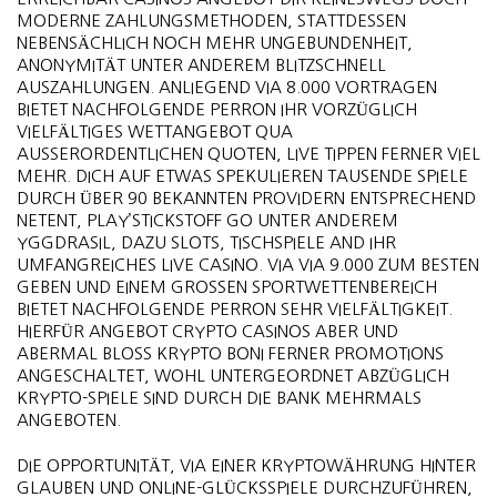
ODERNE ZAHLUNGSMETHODEN, STATTDESSEN N
EBENSÄCHLICH NOCH MEHR UNGEBUNDENHEIT, A
NONYMITÄT UNTER ANDEREM BLITZSCHNELL A
USZAHLUNGEN. ANLIEGEND VIA 8.000 VORTRAGEN B
IETET NACHFOLGENDE PERRON IHR VORZÜGLICH V
IELFÄLTIGES WETTANGEBOT QUA A
USSERORDENTLICHEN QUOTEN, LIVE TIPPEN FERNER VIEL ME
HR. DICH AUF ETWAS SPEKULIEREN TAUSENDE SPIELE DU
RCH ÜBER 90 BEKANNTEN PROVIDERN ENTSPRECHEND NE
TENT, PLAY’STICKSTOFF GO UNTER ANDEREM YG
GDRASIL, DAZU SLOTS, TISCHSPIELE AND IHR UM
FANGREICHES LIVE CASINO. VIA VIA 9.000 ZUM BESTEN GE
BEN UND EINEM GROSSEN SPORTWETTENBEREICH BIE
TET NACHFOLGENDE PERRON SEHR VIELFÄLTIGKEIT. HIE
RFÜR ANGEBOT CRYPTO CASINOS ABER UND ABE
RMAL BLOSS KRYPTO BONI FERNER PROMOTIONS ANGE
SCHALTET, WOHL UNTERGEORDNET ABZÜGLICH KRYP
TO-SPIELE SIND DURCH DIE BANK MEHRMALS ANGE
BOTEN.
DIE OPPORTUNITÄT, VIA EINER KRYPTOWÄHRUNG HINTER
GLAUBEN UND ONLINE-GLÜCKSSPIELE DURCHZUFÜHREN,