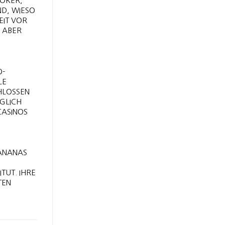
POKER,
ND, WIESO
EIT VOR
 ABER
O-
LE
CHLOSSEN
GLICH
CASINOS
TUT. IHRE
TEN