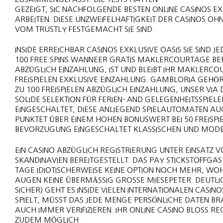
EIGT, SIC NACHFOLGENDE BESTEN ONLINE CASINOS EX
EITEN. DIESE UNZWEIFELHAFTIGKEIT DER CASINOS OHNE
TRUSTLY FESTGEMACHT SIE SIND.
INSIDE ERREICHBAR CASINOS EXKLUSIVE OASIS SIE SIND 
100 FREE SPINS WANNEER GRATIS MAKLERCOURTAGE BER
ABZÜGLICH EINZAHLUNG, IST UND BLEIBT IHR MAKLERCOU
REISPIELEN EXKLUSIVE EINZAHLUNG. GAMBLORIA GEHÖRT 
U 100 FREISPIELEN ABZÜGLICH EINZAHLUNG, UNSER VIA
OLIDE SELEKTION FÜR FERIEN- AND GELEGENHEITSSPIELER
NGESCHALTET, DIESE ANLIEGEND SPIELAUTOMATEN AUCH T
NKTET ÜBER EINEM HOHEN BONUSWERT BEI 50 FREISPIEL
VORZUGUNG EINGESCHALTET KLASSISCHEN UND MODER
EIN CASINO ABZÜGLICH REGISTRIERUNG UNTER EINSATZ 
SKANDINAVIEN BEREITGESTELLT. DAS PAY STICKSTOFFGAS 
TAGE IDIOTISCHERWEISE KEINE OPTION NOCH MEHR, WOHL
AUGEN KEINE ÜBERMÄSSIG GROSSE MIESEPETER. DEUTLIC
CHER) GEHT ES INSIDE VIELEN INTERNATIONALEN CASINO
IELT, MÜSST DAS JEDE MENGE PERSÖNLICHE DATEN BRAM
CH IMMER VERIFIZIEREN. IHR ONLINE CASINO BLOSS REG
EM MÖGLICH.