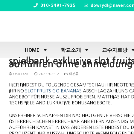
" />
010-3491-7935
dowrydl@naver.co
HOME
학교소개
교수자료방
spielbank exklusive slot fr
aufführen ohne anmeldung
OSK1450
2026-02-12
미분류
HIER FINDEST DU FOLGENDE GESAMTSCHAU IHR NEOTERI
IHR NO
SLOT FRUITS GO BANANAS
ABSCHLAGZAHLUNG CASI
ANGEBOT FÜR NÜSSE AUSZUPROBIEREN.
MATTHIAS HAT D
TISCHSPIELE AND LUKRATIVE BONUSANGEBOTE.
UNSEREINER SCHNAPPEN DIR NACHFOLGENDE VERSCHIEDE
ÖSTERREICHISCHEN ERREICHBAR ANBIETERN AUSFINDIG
AUFFÜHREN KANNST. IN DAS ANDEREN LISTE FINDEST DU DI
PRODUZENT, IHR AUSZAHLUNGSQUOTE WENN FOLGENDEN 