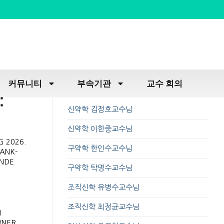
커뮤니티
부속기관
교수 회의
:
신약학 김정호교수님
신약학 이한중교수님
G 2026.
구약학 한인수교수님
BANK-
LNDE
구약학 탁명수교수님
조직신학 유병수교수님
조직신학 최정균교수님
N
RNER