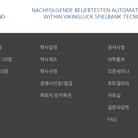
NACHFOLGENDE BELIEBTESTEN AUTOMAT
NÒ
WITHIN VIKINGLUCK SPIELBANK TECN
정
학사일정
공지사항
.)과정
학사제도
대학홍보
구과정
학사규정
오픈세미나
증명서신청/발급
포토갤러리
목회자 임직특전
자료실
질문과답변
FAQ