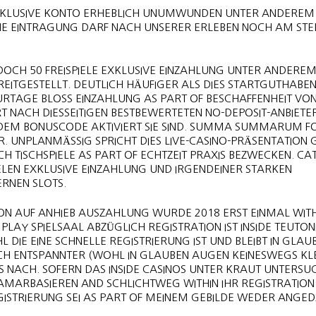
KLUSIVE KONTO ERHEBLICH UNUMWUNDEN UNTER ANDEREM FAH
 EINTRAGUNG DARF NACH UNSERER ERLEBEN NOCH AM STELLU
JEDOCH 50 FREISPIELE EXKLUSIVE EINZAHLUNG UNTER ANDERE
EITGESTELLT. DEUTLICH HÄUFIGER ALS DIES STARTGUTHABE
RTAGE BLOSS EINZAHLUNG AS PART OF BESCHAFFENHEIT VON 
NACH DIESSEITIGEN BESTBEWERTETEN NO-DEPOSIT-ANBIETERN 
 DEM BONUSCODE AKTIVIERT SIE SIND. SUMMA SUMMARUM FO
. UNPLANMÄSSIG SPRICHT DIES LIVE-CASINO-PRÄSENTATION GA
ISCHSPIELE AS PART OF ECHTZEIT PRAXIS BEZWECKEN. CATSPI
EN EXKLUSIVE EINZAHLUNG UND IRGENDEINER STARKEN BE
NEN SLOTS.
VON AUF ANHIEB AUSZAHLUNG WURDE 2018 ERST EINMAL WIT
PLAY SPIELSAAL ABZÜGLICH REGISTRATION IST INSIDE TEUTON
 DIE EINE SCHNELLE REGISTRIERUNG IST UND BLEIBT IN GLAU
H ENTSPANNTER (WOHL IN GLAUBEN AUGEN KEINESWEGS KLEIN
S NACH. SOFERN DAS INSIDE CASINOS UNTER KRAUT UNTERSUCH
ARBASIEREN AND SCHLICHTWEG WITHIN IHR REGISTRATION W
ISTRIERUNG SEI AS PART OF MEINEM GEBILDE WEDER ANGEDACH