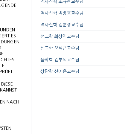
역사신학 조규현교수님
OLGENDE
역사신학 박장호교수님
역사신학 김훈경교수님
BUNDEN
IERT ES
선교학 최상익교수님
NDUNGEN.
R
선교학 오석근교수님
OF
ECHTES
음악학 김부식교수님
LE
상담학 신예은교수님
PRÜFT.
 DIESE
 KANNST
LEN NACH
VSTEN