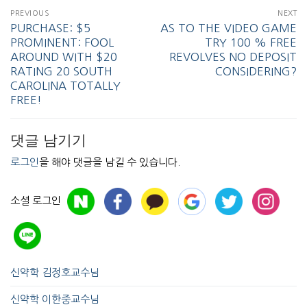
PREVIOUS
NEXT
PURCHASE: $5
AS TO THE VIDEO GAME
PROMINENT: FOOL
TRY 100 % FREE
AROUND WITH $20
REVOLVES NO DEPOSIT
RATING 20 SOUTH
CONSIDERING?
CAROLINA TOTALLY
FREE!
댓글 남기기
로그인
을 해야 댓글을 남길 수 있습니다.
소셜 로그인
신약학 김정호교수님
신약학 이한중교수님