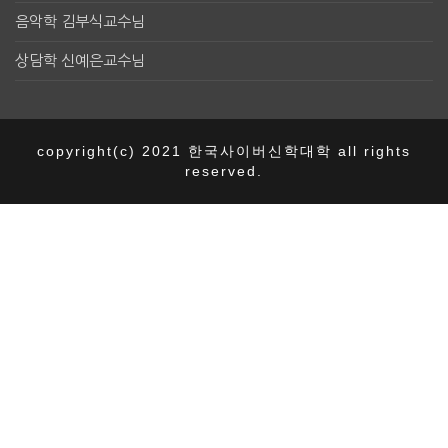
음악학 김부식교수님
상담학 신예은교수님
copyright(c) 2021 한국사이버신학대학 all rights
reserved.