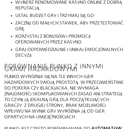
WYBIERZ RENOMOWANE KASYNO ONLINE Z DOBRĄ
REPUTACJĄ.
USTAL BUDŻET GRY I TRZYMAJ SIĘ GO.
ZACZNIJ OD MAŁYCH STAWEK, ABY PRZETESTOWAĆ
GRĘ.
KORZYSTAJ Z BONUSÓW I PROMOCJI
OFEROWANYCH PRZEZ KASYNO.
GRAJ ODPOWIEDZIALNIE I UNIKAJ EMOCJONALNYCH
DECYZJI.
PORÓWNANIE PLINKO Z INNYMI
GRAMI HAZARDOWYMI
PLINKO WYRÓŻNIA SIĘ NA TLE INNYCH GIER
HAZARDOWYCH SWOJĄ PROSTOTĄ. W PRZECIWIEŃSTWIE
DO POKERA CZY BLACKJACKA, NIE WYMAGA
ZNAJOMOŚCI SKOMPLIKOWANYCH ZASAD ANI STRATEGII.
TO CZYNI JĄ IDEALNĄ GRĄ DLA POCZĄTKUJĄCYCH
GRACZY. Z DRUGIEJ STRONY, BRAK MOŻLIWOŚCI
WPŁYWU NA WYNIK GRY WYRÓŻNIA JĄ OD GIER
OPARTYCH NA UMIEJĘTNOŚCIACH.
PLINKO JEST CZĘSTO PORÓWNYWANE DO
AUTOMATÓW