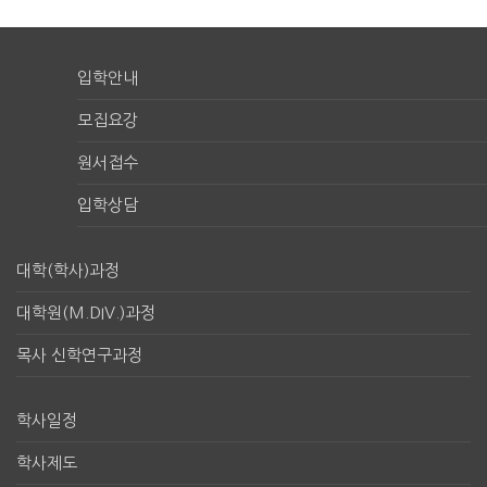
입학안내
모집요강
원서접수
입학상담
대학(학사)과정
대학원(M.DIV.)과정
목사 신학연구과정
학사일정
학사제도