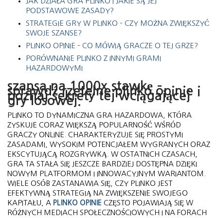
JAK DZIAŁA GRA PLINKO I JAKIE SĄ JEJ
PODSTAWOWE ZASADY?
STRATEGIE GRY W PLINKO – CZY MOŻNA ZWIĘKSZYĆ
SWOJE SZANSE?
PLINKO OPINIE – CO MÓWIĄ GRACZE O TEJ GRZE?
PORÓWNANIE PLINKO Z INNYMI GRAMI
HAZARDOWYMI
szansa na 1000x stawkę –
sprawdź rzetelne plinko opinie i
poznaj sekrety tej wciągającej
gry losowej.
PLINKO TO DYNAMICZNA GRA HAZARDOWA, KTÓRA
ZYSKUJE CORAZ WIĘKSZĄ POPULARNOŚĆ WŚRÓD
GRACZY ONLINE. CHARAKTERYZUJE SIĘ PROSTYMI
ZASADAMI, WYSOKIM POTENCJAŁEM WYGRANYCH ORAZ
EKSCYTUJĄCĄ ROZGRYWKĄ. W OSTATNICH CZASACH,
GRA TA STAŁA SIĘ JESZCZE BARDZIEJ DOSTĘPNA DZIĘKI
NOWYM PLATFORMOM I INNOWACYJNYM WARIANTOM.
WIELE OSÓB ZASTANAWIA SIĘ, CZY PLINKO JEST
EFEKTYWNĄ STRATEGIĄ NA ZWIĘKSZENIE SWOJEGO
KAPITAŁU, A
PLINKO OPINIE
CZĘSTO POJAWIAJĄ SIĘ W
RÓŻNYCH MEDIACH SPOŁECZNOŚCIOWYCH I NA FORACH