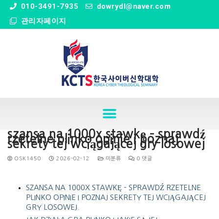
" />
010-3491-7935
dowrydl@naver.com
관리자페이지
szansa na 1000x stawkę – sprawdź
rzetelne plinko opinie i poznaj
sekrety tej wciągającej gry losowej
OSK1450
2026-02-12
미분류
0 댓글
SZANSA NA 1000X STAWKĘ – SPRAWDŹ RZETELNE
PLINKO OPINIE I POZNAJ SEKRETY TEJ WCIĄGAJĄCEJ
GRY LOSOWEJ.