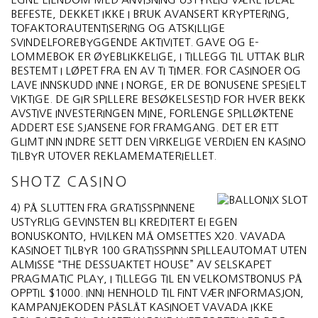
BEFESTE, DEKKET IKKE I BRUK AVANSERT KRYPTERING,
TOFAKTORAUTENTISERING OG ATSKILLIGE
SVINDELFOREBYGGENDE AKTIVITET. GAVE OG E-
LOMMEBOK ER ØYEBLIKKELIGE, I TILLEGG TIL UTTAK BLIR
BESTEMT I LØPET FRA EN AV TI TIMER. FOR CASINOER OG
LAVE INNSKUDD INNE I NORGE, ER DE BONUSENE SPESIELT
VIKTIGE. DE GIR SPILLERE BESØKELSESTID FOR HVER BEKK
AVSTIVE INVESTERINGEN MINE, FORLENGE SPILLØKTENE
ADDERT ESE SJANSENE FOR FRAMGANG. DET ER ETT
GLIMT INN INDRE SETT DEN VIRKELIGE VERDIEN EN KASINO
TILBYR UTOVER REKLAMEMATERIELLET.
SHOTZ CASINO
4) PÅ SLUTTEN FRA GRATISSPINNENE
USTYRLIG GEVINSTEN BLI KREDITERT EI EGEN
BONUSKONTO, HVILKEN MÅ OMSETTES X20. VAVADA
KASINOET TILBYR 100 GRATISSPINN SPILLEAUTOMAT UTEN
ALMISSE “THE DESSUAKTET HOUSE” AV SELSKAPET
PRAGMATIC PLAY, I TILLEGG TIL EN VELKOMSTBONUS PÅ
OPPTIL $1000. INNI HENHOLD TIL FINT VÆR INFORMASJON,
KAMPANJEKODEN PÅSLÅT KASINOET VAVADA IKKE