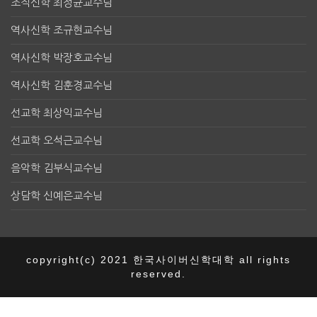
조직신학 최정균교수님
역사신학 조규현교수님
역사신학 박장호교수님
역사신학 김훈경교수님
선교학 최상익교수님
선교학 오석근교수님
음악학 김부식교수님
상담학 신예은교수님
copyright(c) 2021 한국사이버신학대학 all rights
reserved.