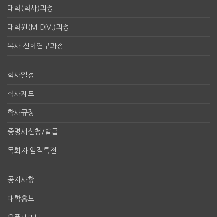
대학(학사)과정
대학원(M.DIV.)과정
목사 신학연구과정
학사일정
학사제도
학사규정
증명서신청/발급
목회자 임직특전
공지사항
대학홍보