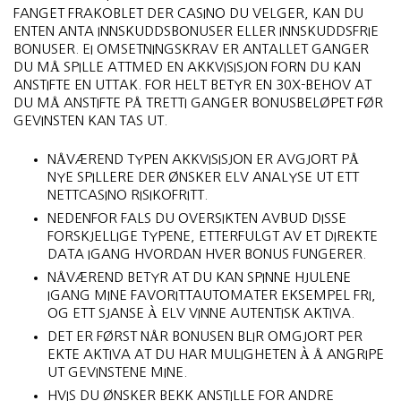
FANGET FRAKOBLET DER CASINO DU VELGER, KAN DU
ENTEN ANTA INNSKUDDSBONUSER ELLER INNSKUDDSFRIE
BONUSER. EI OMSETNINGSKRAV ER ANTALLET GANGER
DU MÅ SPILLE ATTMED EN AKKVISISJON FORN DU KAN
ANSTIFTE EN UTTAK. FOR HELT BETYR EN 30X-BEHOV AT
DU MÅ ANSTIFTE PÅ TRETTI GANGER BONUSBELØPET FØR
GEVINSTEN KAN TAS UT.
NÅVÆREND TYPEN AKKVISISJON ER AVGJORT PÅ
NYE SPILLERE DER ØNSKER ELV ANALYSE UT ETT
NETTCASINO RISIKOFRITT.
NEDENFOR FALS DU OVERSIKTEN AVBUD DISSE
FORSKJELLIGE TYPENE, ETTERFULGT AV ET DIREKTE
DATA IGANG HVORDAN HVER BONUS FUNGERER.
NÅVÆREND BETYR AT DU KAN SPINNE HJULENE
IGANG MINE FAVORITTAUTOMATER EKSEMPEL FRI,
OG ETT SJANSE À ELV VINNE AUTENTISK AKTIVA.
DET ER FØRST NÅR BONUSEN BLIR OMGJORT PER
EKTE AKTIVA AT DU HAR MULIGHETEN À Å ANGRIPE
UT GEVINSTENE MINE.
HVIS DU ØNSKER BEKK ANSTILLE FOR ANDRE