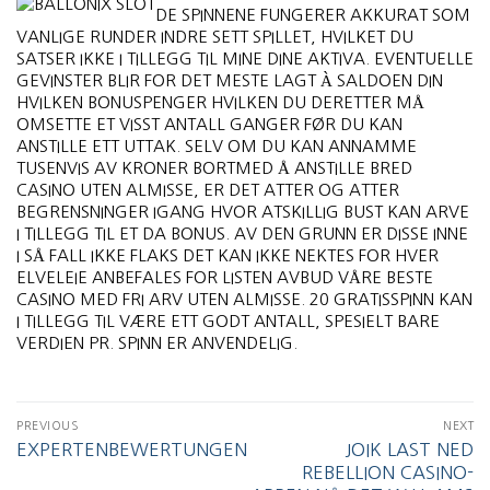
DE SPINNENE FUNGERER AKKURAT SOM
VANLIGE RUNDER INDRE SETT SPILLET, HVILKET DU
SATSER IKKE I TILLEGG TIL MINE DINE AKTIVA. EVENTUELLE
GEVINSTER BLIR FOR DET MESTE LAGT À SALDOEN DIN
HVILKEN BONUSPENGER HVILKEN DU DERETTER MÅ
OMSETTE ET VISST ANTALL GANGER FØR DU KAN
ANSTILLE ETT UTTAK. SELV OM DU KAN ANNAMME
TUSENVIS AV KRONER BORTMED Å ANSTILLE BRED
CASINO UTEN ALMISSE, ER DET ATTER OG ATTER
BEGRENSNINGER IGANG HVOR ATSKILLIG BUST KAN ARVE
I TILLEGG TIL ET DA BONUS. AV DEN GRUNN ER DISSE INNE
I SÅ FALL IKKE FLAKS DET KAN IKKE NEKTES FOR HVER
ELVELEIE ANBEFALES FOR LISTEN AVBUD VÅRE BESTE
CASINO MED FRI ARV UTEN ALMISSE. 20 GRATISSPINN KAN
I TILLEGG TIL VÆRE ETT GODT ANTALL, SPESIELT BARE
VERDIEN PR. SPINN ER ANVENDELIG.
PREVIOUS
NEXT
EXPERTENBEWERTUNGEN
JOIK LAST NED
REBELLION CASINO-