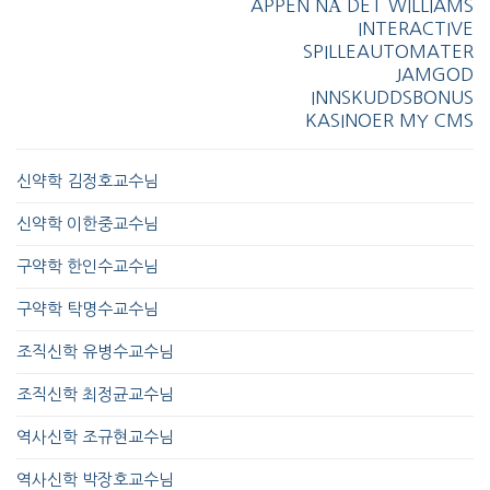
APPEN NÅ DET WILLIAMS
INTERACTIVE
SPILLEAUTOMATER
JAMGOD
INNSKUDDSBONUS
KASINOER MY CMS
신약학 김정호교수님
신약학 이한중교수님
구약학 한인수교수님
구약학 탁명수교수님
조직신학 유병수교수님
조직신학 최정균교수님
역사신학 조규현교수님
역사신학 박장호교수님