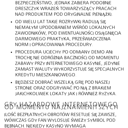
BEZPIECZEŃSTWO, JEDNAK ZABIERA PODOBNIE
DRESZCZYK WRAŻEŃ TOWARZYSZĄCY PRACACH
NAD PRODUKTEM POD ORYGINALNE PIENIĄŻKI.
OD WIELU LAT TAKIE ROZRYWKI RADUJĄ SIĘ
NIEMAŁYM UPODOBANIEM WŚRÓD LOKALNYCH
ZAWODNIKÓW, POD EWENTUALNOŚCI OSIĄGNIĘCIA
DARMOWEGO PRAKTYKA, PRZEŚWIADCZENIA
NORM I OPRACOWANIA PROCEDURY.
PROCEDURA UCIECHY PO ODMIANY DEMO ANI
TROCHĘ NIE ODRÓŻNIA BACZNOŚCI OD MOMENTU
ZABAWY PRZY INTERNETOWEGO KASYNIE, JEDYNIE
ZAMIAST WALUTY WYKORZYSTUJE SIĘ SPECJALNYCH
KREDYTU MIESZKANIOWEGO.
BĘDZIESZ DOBRAĆ WSZELKĄ GRĘ POD NASZEJ
STRONIE ORAZ ODGRYWAĆ PO NIĄ Z BRAKIEM
JAKICHKOLWIEK LOKATY JAK I RÓWNIEŻ RYZYKA.
GRY HAZARDOWE INTERNETOWEGO
OD MOMENTU NAJZNAMIENITSZYCH
ILOŚĆ BEZPŁATNYCH OBROTÓW RESETUJE SIĘ ZAWSZE,
WÓWCZAS GDY FAN WYLOSUJE ŚWIEŻY SYMBOL POD
BĘBNACH. NIEKIEDY KASYNO WYMAGA