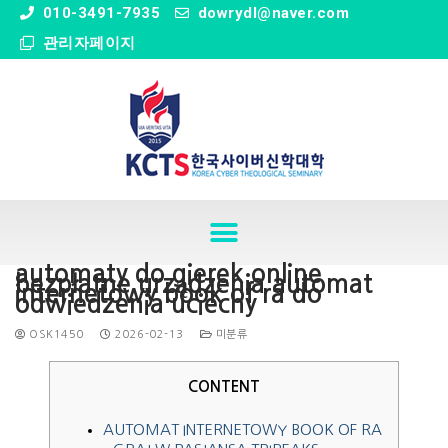
" />
010-3491-7935
dowrydl@naver.com
관리자페이지
automaty do gierek online
bezpłatne urządzenia automat
internetowy book of ra do
odwiedzenia uciechy
OSK1450
2026-02-13
미분류
CONTENT
AUTOMAT INTERNETOWY BOOK OF RA