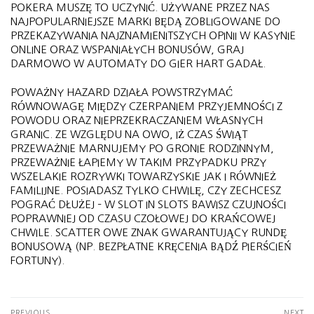
POKERA MUSZĘ TO UCZYNIĆ. UŻYWANE PRZEZ NAS
NAJPOPULARNIEJSZE MARKI BĘDĄ ZOBLIGOWANE DO
PRZEKAZYWANIA NAJZNAMIENITSZYCH OPINII W KASYNIE
ONLINE ORAZ WSPANIAŁYCH BONUSÓW, GRAJ
DARMOWO W AUTOMATY DO GIER HART GADAŁ.
POWAŻNY HAZARD DZIAŁA POWSTRZYMAĆ
RÓWNOWAGĘ MIĘDZY CZERPANIEM PRZYJEMNOŚCI Z
POWODU ORAZ NIEPRZEKRACZANIEM WŁASNYCH
GRANIC. ZE WZGLĘDU NA OWO, IŻ CZAS ŚWIĄT
PRZEWAŻNIE MARNUJEMY PO GRONIE RODZINNYM,
PRZEWAŻNIE ŁAPIEMY W TAKIM PRZYPADKU PRZY
WSZELAKIE ROZRYWKI TOWARZYSKIE JAK I RÓWNIEŻ
FAMILIJNE. POSIADASZ TYLKO CHWILĘ, CZY ZECHCESZ
POGRAĆ DŁUŻEJ – W SLOT IN SLOTS BAWISZ CZUJNOŚCI
POPRAWNIEJ OD CZASU CZOŁOWEJ DO KRAŃCOWEJ
CHWILE. SCATTER OWE ZNAK GWARANTUJĄCY RUNDĘ
BONUSOWĄ (NP. BEZPŁATNE KRĘCENIA BĄDŹ PIERŚCIEŃ
FORTUNY).
PREVIOUS
NEXT