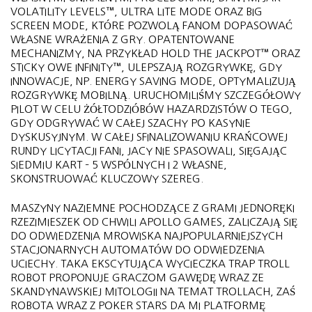
VOLATILITY LEVELS™, ULTRA LITE MODE ORAZ BIG
SCREEN MODE, KTÓRE POZWOLĄ FANOM DOPASOWAĆ
WŁASNE WRAŻENIA Z GRY. OPATENTOWANE
MECHANIZMY, NA PRZYKŁAD HOLD THE JACKPOT™ ORAZ
STICKY OWE INFINITY™, ULEPSZAJĄ ROZGRYWKĘ, GDY
INNOWACJE, NP. ENERGY SAVING MODE, OPTYMALIZUJĄ
ROZGRYWKĘ MOBILNĄ. URUCHOMILIŚMY SZCZEGÓŁOWY
PILOT W CELU ŻÓŁTODZIÓBÓW HAZARDZISTÓW O TEGO,
GDY ODGRYWAĆ W CAŁEJ SZACHY PO KASYNIE
DYSKUSYJNYM. W CAŁEJ SFINALIZOWANIU KRAŃCOWEJ
RUNDY LICYTACJI FANI, JACY NIE SPASOWALI, SIĘGAJĄC
SIEDMIU KART – 5 WSPÓLNYCH I 2 WŁASNE,
SKONSTRUOWAĆ KLUCZOWY SZEREG.
MASZYNY NAZIEMNE POCHODZĄCE Z GRAMI JEDNORĘKI
RZEZIMIESZEK OD CHWILI APOLLO GAMES, ZALICZAJĄ SIĘ
DO ODWIEDZENIA MROWISKA NAJPOPULARNIEJSZYCH
STACJONARNYCH AUTOMATÓW DO ODWIEDZENIA
UCIECHY. TAKA EKSCYTUJĄCA WYCIECZKA TRAP TROLL
ROBOT PROPONUJE GRACZOM GAWĘDĘ WRAZ ZE
SKANDYNAWSKIEJ MITOLOGII NA TEMAT TROLLACH, ZAŚ
ROBOTA WRAZ Z POKER STARS DA MI PLATFORMĘ