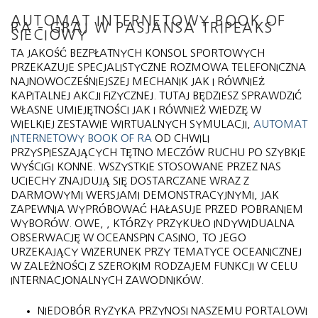
AUTOMAT INTERNETOWY BOOK OF
RA – GRAJ W PASJANSA TRIPEAKS
SIECIOWY
TA JAKOŚĆ BEZPŁATNYCH KONSOL SPORTOWYCH
PRZEKAZUJE SPECJALISTYCZNE ROZMOWA TELEFONICZNA
NAJNOWOCZEŚNIEJSZEJ MECHANIK JAK I RÓWNIEŻ
KAPITALNEJ AKCJI FIZYCZNEJ. TUTAJ BĘDZIESZ SPRAWDZIĆ
WŁASNE UMIEJĘTNOŚCI JAK I RÓWNIEŻ WIEDZĘ W
WIELKIEJ ZESTAWIE WIRTUALNYCH SYMULACJI,
AUTOMAT
INTERNETOWY BOOK OF RA
OD CHWILI
PRZYSPIESZAJĄCYCH TĘTNO MECZÓW RUCHU PO SZYBKIE
WYŚCIGI KONNE. WSZYSTKIE STOSOWANE PRZEZ NAS
UCIECHY ZNAJDUJĄ SIĘ DOSTARCZANE WRAZ Z
DARMOWYMI WERSJAMI DEMONSTRACYJNYMI, JAK
ZAPEWNIA WYPRÓBOWAĆ HAŁASUJE PRZED POBRANIEM
WYBORÓW. OWE, , KTÓRZY PRZYKUŁO INDYWIDUALNA
OBSERWACJĘ W OCEANSPIN CASINO, TO JEGO
URZEKAJĄCY WIZERUNEK PRZY TEMATYCE OCEANICZNEJ
W ZALEŻNOŚCI Z SZEROKIM RODZAJEM FUNKCJI W CELU
INTERNACJONALNYCH ZAWODNIKÓW.
NIEDOBÓR RYZYKA PRZYNOSI NASZEMU PORTALOWI