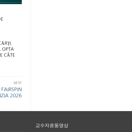
DE
CĂRȚI.
L OPTA
CE CÂTE
NEXT
FAIRSPIN
ZIA 2026
교수자료동영상