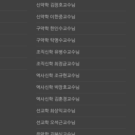
신약학 김정호교수님
신약학 이한중교수님
구약학 한인수교수님
구약학 탁명수교수님
조직신학 유병수교수님
조직신학 최정균교수님
역사신학 조규현교수님
역사신학 박장호교수님
역사신학 김훈경교수님
선교학 최상익교수님
선교학 오석근교수님
음악학 김부식교수님