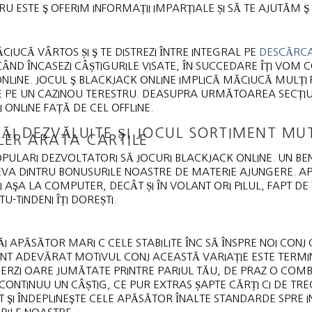
ESTE Ş OFERIM INFORMAȚII IMPARȚIALE ȘI SĂ TE AJUTĂM Ş 
CIUCĂ VÂRTOS ȘI Ş TE DISTREZI ÎNTRE INTEGRAL PE
DESCĂRC
ND ÎNCASEZI CÂȘTIGURILE VISATE, ÎN SUCCEDARE ÎȚI VOM C
NLINE. JOCUL Ş BLACKJACK ONLINE IMPLICĂ MĂCIUCĂ MULȚI 
BILE PE UN CAZINOU TERESTRU. DEASUPRA URMĂTOAREA SECȚI
 ONLINE FAȚĂ DE CEL OFFLINE.
RĂI DEZVĂLUITE ȘI JOCUL SORTIMENT MU
LER ARATA CARTILE
ULARI DEZVOLTATORI SĂ JOCURI BLACKJACK ONLINE. UN BENE
NEVA DINTRU BONUSURILE NOASTRE DE MATERIE AJUNGERE. AP
 AŞA LA COMPUTER, DECÂT ȘI ÎN VOLANT ORI PILUL, FAPT DE
U-TINDENI ÎȚI DOREȘTI.
RĂI APĂSĂTOR MARI C CELE STABILITE ÎNC SĂ ÎNSPRE NOI CONJ
UNT ADEVĂRAT MOTIVUL CONJ ACEASTĂ VARIAȚIE ESTE TERMI
IERZI OARE JUMĂTATE PRINTRE PARIUL TĂU, DE PRAZ O COMB
 CONTINUU UN CÂȘTIG, CE PUR EXTRAS ȘAPTE CĂRȚI CI DE TRE
ŞI ÎNDEPLINEŞTE CELE APĂSĂTOR ÎNALTE STANDARDE SPRE I