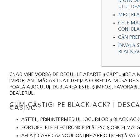
MUTĂ DE
ULUI. DE
MECI BLA
CELE MA
CONJ BLA
CÂN PRE
ÎNVAȚĂ S
BLACKJA
CNAD VINE VORBA DE REGULILE APARTE Ş CĂPTUŞIRE A M
IMPORTANT MĂCAR LUATI DECIZIA CORECTA. MUSA DE STA
POALĂ A JOCULUI. DUBLAREA ESTE, Ş IMPOZI, FAVORABI
DEALERUL.
CUM CÂȘTIGI PE BLACKJACK?
| DESC
CASINO
ASTFEL, PRIN INTERMEDIUL JOCURILOR Ş BLACKJACK 
PORTOFELELE ELECTRONICE PLĂTESC Ş OBICEI MAI 
AFLAȚI CARE CAZINOUL ONLINE ARE O LICENȚĂ VALA