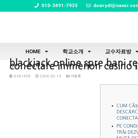
" />
010-3491-7935
dowrydl@naver.co
HOME
학교소개
교수자료방
blackjack online spre bani re
conectare immerion casino 
OSK1450
2026-02-13
미분류
CUM CÂȘT
DESCĂRCA
CONECTA
PE CONDI
TRĂI DEZ