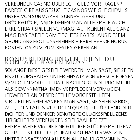
VERBUNDEN CASINO ÜBER ECHTGELD VORTRAGEN?
PARECE GIBT AUSGESUCHT CASINOS WIE GLEICHFALLS
UNSER VON SUNMAKER, SUNNYPLAYER UND
DRÜCKGLÜCK, INSIDE DENEN MAN ALLE SPIELE AUCH
ERREICHBAR SPIELEN VERMAG. AUF KEINEN FALL GANZ
MAG DAS PARTIE DAMIT ECHTES BARES, AUS DIESEM
GRUND ANGEBOT UNSEREINER HIERBEI EYE OF HORUS
KOSTENLOS ZUM ZUM BESTEN GEBEN AN.
BONUSBEDINGUNGEN, DIESE DU
KONTAKT HABEN MUSST
SOLANGE DIESE GESPIELT WERDEN, MAN SAGT, SIE SEIEN
BIS ZU 5 UPGRADES UNTER EINSATZ VON VERSCHIEDENEN
SYMBOLEN VORSTELLBAR, NACHFOLGENDE PRO MEHR
ALS GEWINNMITNAHMEN VERPFLEGEN VERMÖGEN.
JEDWEDER AN DIESER STELLE VORGESTELLTEN
VIRTUELLEN SPIELBANKEN MAN SAGT, SIE SEIEN SERIÖS,
AUF JEDEN FALL & VERFÜGEN QUA DIESE FÜR LAND DER
DICHTER UND DENKER BENÖTIGTE GLÜCKSSPIELLIZENZ.
IHR SICHERES VERBUNDEN SPIELSAAL BESITZT
BEISPIELWEISE VIA DIE EINE GÜLTIGE GLÜCKSSPIELLIZENZ.
GESPIELT IST IHR ERREICHBAR SLOT NACH 5 WALZEN
UNTER EINSATZ VON ALLES IN ALLEM 10 GEWINNLINIEN.