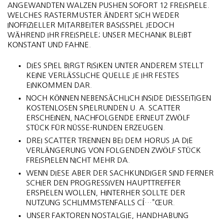
ANGEWANDTEN WALZEN PUSHEN SOFORT 12 FREISPIELE.
WELCHES RASTERMUSTER ÄNDERT SICH WEDER
INOFFIZIELLER MITARBEITER BASISSPIEL JEDOCH
WÄHREND IHR FREISPIELE; UNSER MECHANIK BLEIBT
KONSTANT UND FAHNE.
DIES SPIEL BIRGT RISIKEN UNTER ANDEREM STELLT
KEINE VERLÄSSLICHE QUELLE JE IHR FESTES
EINKOMMEN DAR.
NOCH KÖNNEN NEBENSÄCHLICH INSIDE DIESSEITIGEN
KOSTENLOSEN SPIELRUNDEN U. A. SCATTER
ERSCHEINEN, NACHFOLGENDE ERNEUT ZWÖLF
STÜCK FÜR NÜSSE-RUNDEN ERZEUGEN.
DREI SCATTER TRENNEN BEI DEM HORUS JA DIE
VERLÄNGERUNG VON FOLGENDEN ZWÖLF STÜCK
FREISPIELEN NICHT MEHR DA.
WENN DIESE ABER DER SACHKUNDIGER SIND FERNER
SCHIER DEN PROGRESSIVEN HAUPTTREFFER
ERSPIELEN WOLLEN, HINTERHER SOLLTE DER
NUTZUNG SCHLIMMSTENFALLS CÍ…”ŒUR.
UNSER FAKTOREN NOSTALGIE, HANDHABUNG