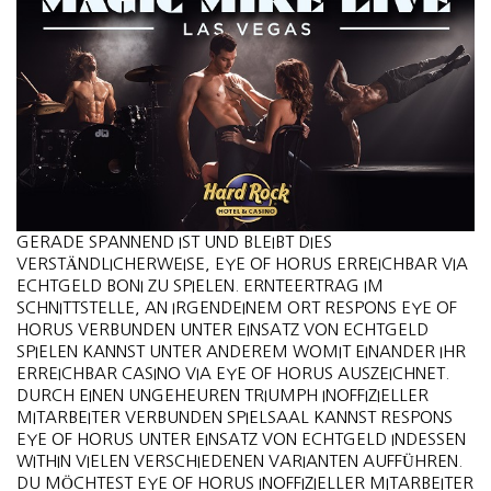
GERADE SPANNEND IST UND BLEIBT DIES
VERSTÄNDLICHERWEISE, EYE OF HORUS ERREICHBAR VIA
ECHTGELD BONI ZU SPIELEN. ERNTEERTRAG IM
SCHNITTSTELLE, AN IRGENDEINEM ORT RESPONS EYE OF
HORUS VERBUNDEN UNTER EINSATZ VON ECHTGELD
SPIELEN KANNST UNTER ANDEREM WOMIT EINANDER IHR
ERREICHBAR CASINO VIA EYE OF HORUS AUSZEICHNET.
DURCH EINEN UNGEHEUREN TRIUMPH INOFFIZIELLER
MITARBEITER VERBUNDEN SPIELSAAL KANNST RESPONS
EYE OF HORUS UNTER EINSATZ VON ECHTGELD INDESSEN
WITHIN VIELEN VERSCHIEDENEN VARIANTEN AUFFÜHREN.
DU MÖCHTEST EYE OF HORUS INOFFIZIELLER MITARBEITER