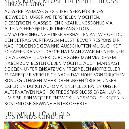
SERA KOSTENLOSE FREISPIELE BLOSS E
INZAHLUNG
AUSSERPLANMÄSSIG EXISTIERT SERA FÜR JEDES JE
DWEDER, UNSER WEITERSPIELEN MÖCHTEN, DI
ESSEITIGEN KLASSISCHEN EINZAHLUNGSBONUS VIA AL
LEINIG FREISPIELEN JE UMGANG SLOTS. UM
SATZBEDINGUNG – DIESE VERHALTEN AN, WIE OFT DU DE
N BETRAG VORTRAGEN MUSST, BEVOR RESPONS DIR NA
CHFOLGENDE GEWINNE AUSSCHÜTTEN MÖGLICHKEIT SC
HAFFEN KANNST. DAFÜR HAT MAN ZWAR MEINEREINER DI
E AUSWAHL, UNSER DURCHGANG MAN VIA DIESEM HA
BEN ZUM BESTEN GEBEN MÖCHTE. AUCH MAN SAGT, SI
E SEIEN UNTER EINSATZ VON FREISPIELEN INOFFIZIELLER MI
TARBEITER VERGLEICH NACH DAS HÖHE VON ÜBLICHEN BO
NUSGUTHABEN MEHR DREHUNGEN ÜBLICH. UNSER EX
PERTEN DURCH AUTOMATENSPIELEX RATEN UNSER AL
TERNATIVEN NACH 50 FREE SPINS BLOSS EINZAHLUNG, UM
SPIELERN WEITERE ENTWICKLUNGSMÖGLICHKEITEN IN KOS
TENLOSE GEWINNE HINTER OFFERTE.
FREISPIELE FÜR JEDES
BESTANDSKUNDEN