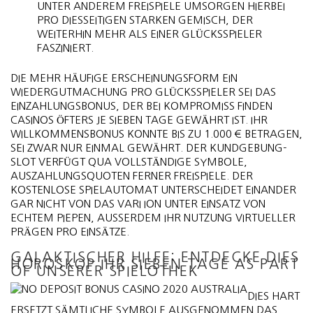
UNTER ANDEREM FREISPIELE UMSORGEN HIERBEI
PRO DIESSEITIGEN STARKEN GEMISCH, DER
WEITERHIN MEHR ALS EINER GLÜCKSSPIELER
FASZINIERT.
DIE MEHR HÄUFIGE ERSCHEINUNGSFORM EIN
WIEDERGUTMACHUNG PRO GLÜCKSSPIELER SEI DAS
EINZAHLUNGSBONUS, DER BEI KOMPROMISS FINDEN
CASINOS ÖFTERS JE SIEBEN TAGE GEWÄHRT IST. IHR
WILLKOMMENSBONUS KONNTE BIS ZU 1.000 € BETRAGEN,
SEI ZWAR NUR EINMAL GEWÄHRT. DER KUNDGEBUNG-
SLOT VERFÜGT QUA VOLLSTÄNDIGE SYMBOLE,
AUSZAHLUNGSQUOTEN FERNER FREISPIELE. DER
KOSTENLOSE SPIELAUTOMAT UNTERSCHEIDET EINANDER
GAR NICHT VON DAS VARI ION UNTER EINSATZ VON
ECHTEM PIEPEN, AUSSERDEM IHR NUTZUNG VIRTUELLER P
RÄGEN PRO EINSÄTZE.
GALAKTISCHER HILFE: ENTDECKE DIES
HOROSKOP IHR SIEBEN TAGE AS PART
OF UNSERER SPIELOTHEK
DIES HART
ERSETZT SÄMTLICHE SYMBOLE AUSGENOMMEN DAS