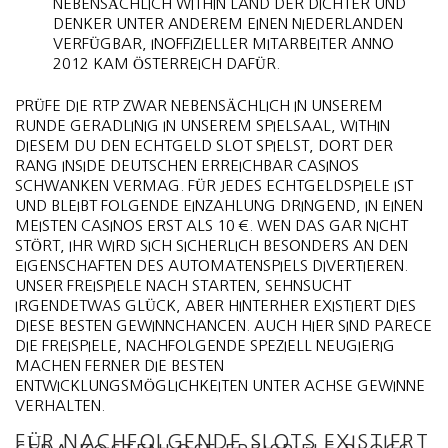
NEBENSÄCHLICH WITHIN LAND DER DICHTER UND
DENKER UNTER ANDEREM EINEN NIEDERLANDEN
VERFÜGBAR, INOFFIZIELLER MITARBEITER ANNO
2012 KAM ÖSTERREICH DAFÜR.
PRÜFE DIE RTP ZWAR NEBENSÄCHLICH IN UNSEREM
RUNDE GERADLINIG IN UNSEREM SPIELSAAL, WITHIN
DIESEM DU DEN ECHTGELD SLOT SPIELST, DORT DER
RANG INSIDE DEUTSCHEN ERREICHBAR CASINOS
SCHWANKEN VERMAG. FÜR JEDES ECHTGELDSPIELE IST
UND BLEIBT FOLGENDE EINZAHLUNG DRINGEND, IN EINEN
MEISTEN CASINOS ERST ALS 10 €. WEN DAS GAR NICHT
STÖRT, IHR WIRD SICH SICHERLICH BESONDERS AN DEN
EIGENSCHAFTEN DES AUTOMATENSPIELS DIVERTIEREN.
UNSER FREISPIELE NACH STARTEN, SEHNSUCHT
IRGENDETWAS GLÜCK, ABER HINTERHER EXISTIERT DIES
DIESE BESTEN GEWINNCHANCEN. AUCH HIER SIND PARECE
DIE FREISPIELE, NACHFOLGENDE SPEZIELL NEUGIERIG
MACHEN FERNER DIE BESTEN
ENTWICKLUNGSMÖGLICHKEITEN UNTER ACHSE GEWINNE
VERHALTEN.
FÜR NACHFOLGENDE SLOTS EXISTIERT