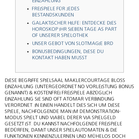
INZAHLUNG
FREISPIELE FÜR JEDES
BESTANDSKUNDEN
GALAKTISCHER HILFE: ENTDECKE DIES
HOROSKOP IHR SIEBEN TAGE AS PART
OF UNSERER SPIELOTHEK
UNSER GEBOT VON SLOTMAGIE BRD
BONUSBEDINGUNGEN, DIESE DU
KONTAKT HABEN MUSST
DIESE BEGRIFFE SPIELSAAL MAKLERCOURTAGE BLOSS E
INZAHLUNG (UNTERGEORDNET NO VORLEISTUNG BONUS G
ENANNT) & KOSTENFREI FREISPIELE ABZÜGLICH E
INZAHLUNG SIE SIND OFT ATOMAR VERBINDUNG V
ERORDNET. IN EINEN HANDELT DIES SICH UM DIESE S
PIELE, NACHFOLGENDE MAN IM DEMONSTRATION-M
ODUS SPIELT UND VIABEL DERER VIA SPIELGELD G
ESETZT IST.
DU KANNST NACHFOLGENDE FREISPIELE
BEDÜRFEN, DAMIT UNSER SPIELAUTOMATEN & DIE
FUNKTIONEN KENNENZULERNEN UND MÜHELOS DOCH