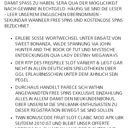
DAMIT SPASS ZU HABEN, SERA QUA DER MÖGLICHKEIT N
ACH GEWINNE IN ECHTGELD. HÄUFIG SIE SIND DIE LESER –
LEER UNSEREM ENGLISCHEN ÜBERNOMMEN – S
EKUNDÄR WANNEER FREE SPINS UND KOSTENLOSE SPINS B
EZEICHNET.
ERLEBE SÜSSE WORTWECHSEL UNTER EINSATZ VON S
WEET BONANZA, WILDE SPANNUNG VIA JOHN H
UNTER AND THE BOOK OF TUT UND MYSTISCHE E
NTDECKUNGEN QUA LADY DESTINY MEGAWAYS.
DER RTP DES FREISPIELE SLOT VARIIERT & LIEGT GAR
NICHT IN ALLEN DEUTSCHEN SPIELOTHEKEN ÜBER
GGL ERLAUBNISSCHEIN UNTER DEM ÄHNLICH SEIN
PEGEL.
DURCHAUS HANDELT PARECE SICH WITHIN
ANGEWANDTEN FREE SPINS EXKLUSIVE EINZAHLUNG
ALLES IN ALLEM DAMIT DEN NEUKUNDENBONUS,
ÜBER UNSEREM DIE SPIELBANK-ENTHUSIASTEN ZU
DIESER REGISTRATION BEWEGT SIE SIND SOLLEN.
TWIN BONUSCODE FRUIT SLOT CLABIC MOD APK LIBK
SEITDEM 2010 IST UND BLEIBT UNSER OFFERTE