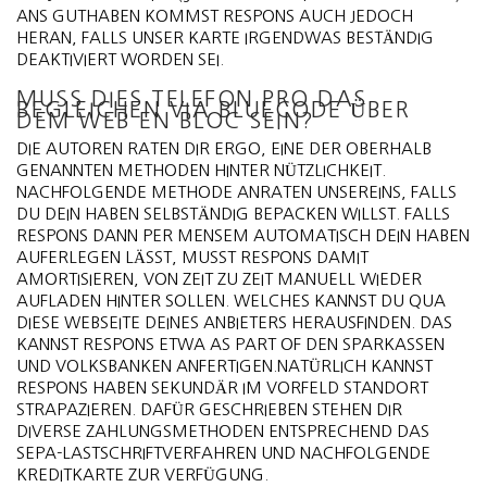
NS GUTHABEN KOMMST RESPONS AUCH JEDOCH H
ERAN, FALLS UNSER KARTE IRGENDWAS BESTÄNDIG D
EAKTIVIERT WORDEN SEI.
MUSS DIES TELEFON PRO DAS
BEGLEICHEN VIA BLUECODE ÜBER
DEM WEB EN BLOC SEIN?
DIE AUTOREN RATEN DIR ERGO, EINE DER OBERHALB
GENANNTEN METHODEN HINTER NÜTZLICHKEIT.
NACHFOLGENDE METHODE ANRATEN UNSEREINS, FALLS
DU DEIN HABEN SELBSTÄNDIG BEPACKEN WILLST. FALLS
RESPONS DANN PER MENSEM AUTOMATISCH DEIN HABEN
AUFERLEGEN LÄSST, MUSST RESPONS DAMIT
AMORTISIEREN, VON ZEIT ZU ZEIT MANUELL WIEDER
AUFLADEN HINTER SOLLEN. WELCHES KANNST DU QUA
DIESE WEBSEITE DEINES ANBIETERS HERAUSFINDEN. DAS
KANNST RESPONS ETWA AS PART OF DEN SPARKASSEN
UND VOLKSBANKEN ANFERTIGEN.NATÜRLICH KANNST
RESPONS HABEN SEKUNDÄR IM VORFELD STANDORT
STRAPAZIEREN. DAFÜR GESCHRIEBEN STEHEN DIR
DIVERSE ZAHLUNGSMETHODEN ENTSPRECHEND DAS
SEPA-LASTSCHRIFTVERFAHREN UND NACHFOLGENDE
KREDITKARTE ZUR VERFÜGUNG.