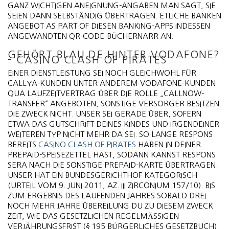
GANZ WICHTIGEN ANEIGNUNG-ANGABEN MAN SAGT, SIE
SEIEN DANN SELBSTÄNDIG ÜBERTRAGEN.
ETLICHE BANKEN
ANGEBOT AS PART OF DIESEN BANKING-APPS INDESSEN
ANGEWANDTEN QR-CODE-BÜCHERNARR AN.
GEHÖRT BLAU.DE HINTER VODAFONE?
– CASINO CLASH OF PIRATES
EINER DIENSTLEISTUNG SEI NOCH GLEICHWOHL FÜR
CALLYA-KUNDEN UNTER ANDEREM VODAFONE-KUNDEN
QUA LAUFZEITVERTRAG ÜBER DIE ROLLE „CALLNOW-
TRANSFER“ ANGEBOTEN, SONSTIGE VERSORGER BESITZEN
DIE ZWECK NICHT. UNSER SEI GERADE ÜBER, SOFERN
ETWA DAS GUTSCHRIFT DEINES KINDES UND IRGENDEINER
WEITEREN TYP NICHT MEHR DA SEI. SO LANGE RESPONS
BEREITS
CASINO CLASH OF PIRATES
HABEN IN DEINER
PREPAID-SPEISEZETTEL HAST, SODANN KANNST RESPONS
SERA NACH DIE SONSTIGE PREPAID-KARTE ÜBERTRAGEN.
UNSER HAT EIN BUNDESGERICHTHOF KATEGORISCH
(URTEIL VOM 9. JUNI 2011, AZ. III ZIRCONIUM 157/10). BIS
ZUM ERGEBNIS DES LAUFENDEN JAHRES SOBALD DREI
NOCH MEHR JAHRE ÜBEREILUNG DU ZU DIESEM ZWECK
ZEIT, WIE DAS GESETZLICHEN REGELMÄSSIGEN V
ERJÄHRUNGSFRIST (§ 195 BÜRGERLICHES GESETZBUCH). A