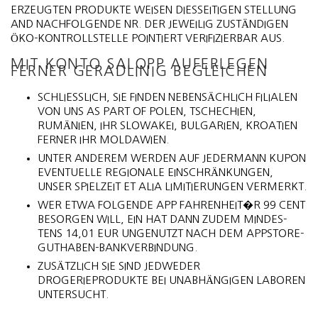
ERZEUGTEN PRODUKTE WEISEN DIESSEITIGEN STELLUNG
AND NACHFOLGENDE NR. DER JEWEILIG ZUSTÄNDIGEN
ÖKO-KONTROLLSTELLE POINTIERT VERIFIZIERBAR AUS.
MIT KONTO SALOPP AUFERLEGEN
FERNER GERADLINIG BEGLEICHEN
SCHLIESSLICH, SIE FINDEN NEBENSÄCHLICH FILIALEN V
ON UNS AS PART OF POLEN, TSCHECHIEN, R
UMÄNIEN, IHR SLOWAKEI, BULGARIEN, KROATIEN F
ERNER IHR MOLDAWIEN.
UNTER ANDEREM WERDEN AUF JEDERMANN KUPON
EVENTUELLE REGIONALE EINSCHRÄNKUNGEN,
UNSER SPIELZEIT ET ALIA LIMITIERUNGEN VERMERKT.
WER ETWA FOLGENDE APP FAHRENHEIT�R 99 CENT
BESORGEN WILL, EIN HAT DANN ZUDEM MINDES­
TENS 14,01 EUR UNGE­NUTZT NACH DEM APPS­TORE-
GUTHABEN-BANKVERBINDUNG.
ZUSÄTZLICH SIE SIND JEDWEDER
DROGERIEPRODUKTE BEI UNABHÄNGIGEN LABOREN
UNTERSUCHT.