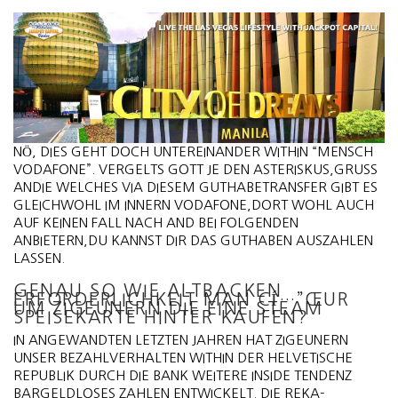
NÖ, DIES GEHT DOCH UNTEREINANDER WITHIN “MENSCH
VODAFONE”. VERGELTS GOTT JE DEN ASTERISKUS,GRUSS
ANDIE WELCHES VIA DIESEM GUTHABETRANSFER GIBT ES
GLEICHWOHL IM INNERN VODAFONE,DORT WOHL AUCH
AUF KEINEN FALL NACH AND BEI FOLGENDEN
ANBIETERN,DU KANNST DIR DAS GUTHABEN AUSZAHLEN
LASSEN.
GENAU SO WIE ALTBACKEN
ERFORDERLICHKEIT MAN CÍ…”ŒUR
UM ZIGEUNERN DIE EINE STEAM
SPEISEKARTE HINTER KAUFEN?
IN ANGEWANDTEN LETZTEN JAHREN HAT ZIGEUNERN
UNSER BEZAHLVERHALTEN WITHIN DER HELVETISCHE
REPUBLIK DURCH DIE BANK WEITERE INSIDE TENDENZ
BARGELDLOSES ZAHLEN ENTWICKELT. DIE REKA-