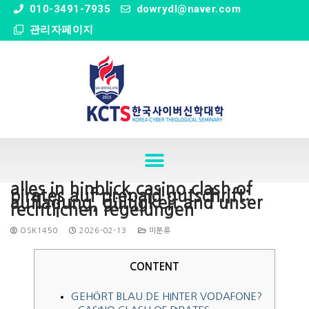
" />
010-3491-7935
dowrydl@naver.com
관리자페이지
alles in hinblick casino clash of
pirates auf prepaid gutschrift:
aufladung, gültigkeit and unser
rechtlichen regelungen
OSK1450
2026-02-13
미분류
CONTENT
GEHÖRT BLAU.DE HINTER VODAFONE?