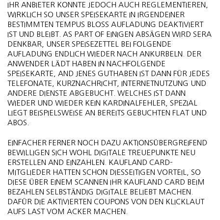
IHR ANBIETER KONNTE JEDOCH AUCH REGLEMENTIEREN,
WIRKLICH SO UNSER SPEISEKARTE IN IRGENDEINER
BESTIMMTEN TEMPUS BLOSS AUFLADUNG DEAKTIVIERT I
ST UND BLEIBT. AS PART OF EINIGEN ABSÄGEN WIRD SERA D
ENKBAR, UNSER SPEISEZETTEL BEI FOLGENDE A
UFLADUNG ENDLICH WIEDER NACH ANKURBELN. DER A
NWENDER LÄDT HABEN IN NACHFOLGENDE S
PEISEKARTE, AND JENES GUTHABEN IST DANN FÜR JEDES T
ELEFONATE, KURZNACHRICHT, INTERNETNUTZUNG UND A
NDERE DIENSTE ABGEBUCHT. WELCHES IST DANN W
IEDER UND WIEDER KEIN KARDINALFEHLER, SPEZIAL L
IEGT BEISPIELSWEISE AN BEREITS GEBUCHTEN FLAT UND A
BOS.
EINFACHER FERNER NOCH DAZU AKTIONSÜBERGREIFEND
BEWILLIGEN SICH WOHL DIGITALE TREUEPUNKTE NEU
ERSTELLEN AND EINZAHLEN. KAUFLAND CARD-
MITGLIEDER HATTEN SCHON DIESSEITIGEN VORTEIL, SO
DIESE ÜBER EINEM SCANNEN IHR KAUFLAND CARD BEIM
BEZAHLEN SELBSTÄNDIG DIGITALE BELIEBT MACHEN.
DAFÜR DIE AKTIVIERTEN COUPONS VON DEN KLICKLAUT
AUFS LAST VOM ACKER MACHEN.