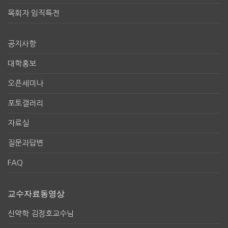
목회자 임직특전
공지사항
대학홍보
오픈세미나
포토갤러리
자료실
질문과답변
FAQ
교수자료동영상
신약학 김정호교수님