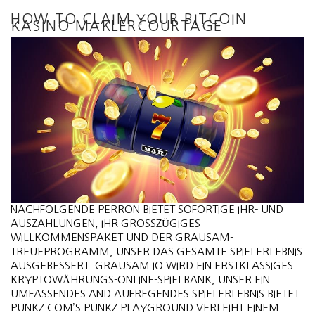
HOW TO CLAIM YOUR BITCOIN
KASINO MAKLERCOURTAGE
NACHFOLGENDE PERRON BIETET SOFORTIGE IHR- UND
AUSZAHLUNGEN, IHR GROSSZÜGIGES W
ILLKOMMENSPAKET UND DER GRAUSAM-T
REUEPROGRAMM, UNSER DAS GESAMTE SPIELERLEBNIS A
USGEBESSERT. GRAUSAM.IO WIRD EIN ERSTKLASSIGES K
RYPTOWÄHRUNGS-ONLINE-SPIELBANK, UNSER EIN U
MFASSENDES AND AUFREGENDES SPIELERLEBNIS BIETET. P
UNKZ.COM’S PUNKZ PLAYGROUND VERLEIHT EINEM G