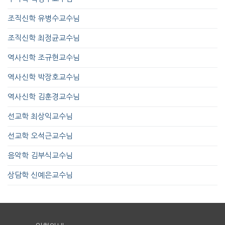
조직신학 유병수교수님
조직신학 최정균교수님
역사신학 조규현교수님
역사신학 박장호교수님
역사신학 김훈경교수님
선교학 최상익교수님
선교학 오석근교수님
음악학 김부식교수님
상담학 신예은교수님