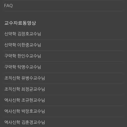
FAQ
교수자료동영상
신약학 김정호교수님
신약학 이한중교수님
구약학 한인수교수님
구약학 탁명수교수님
조직신학 유병수교수님
조직신학 최정균교수님
역사신학 조규현교수님
역사신학 박장호교수님
역사신학 김훈경교수님