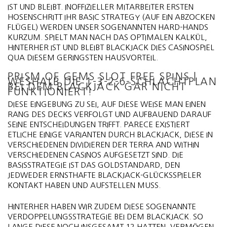
IST UND BLEIBT. INOFFIZIELLER MITARBEITER ERSTEN
HOSENSCHRITT IHR BASIC STRATEGY (AUF EIN ABZOCKEN
FLÜGEL) WERDEN UNSER SOGENANNTEN HARD-HANDS
KURZUM. SPIELT MAN NACH DAS OPTIMALEN KALKÜL,
HINTERHER IST UND BLEIBT BLACKJACK DIES CASINOSPIEL
QUA DIESEM GERINGSTEN HAUSVORTEIL.
PRISM OF GEMS SLOT FREE SPINS |
WESHALB DIE 1-3-2-6-SCHLACHTPLAN
BEI DEM BLACKJACK GAR NICHT
FUNKTIONIERT!
DIESE EINGEBUNG ZU SEI, AUF DIESE WEISE MAN EINEN
RANG DES DECKS VERFOLGT UND AUFBAUEND DARAUF
SEINE ENTSCHEIDUNGEN TRIFFT. PARECE EXISTIERT
ETLICHE EINIGE VARIANTEN DURCH BLACKJACK, DIESE IN
VERSCHIEDENEN DIVIDIEREN DER TERRA AND WITHIN
VERSCHIEDENEN CASINOS AUFGESETZT SIND. DIE
BASISSTRATEGIE IST DAS GOLDSTANDARD, DEN
JEDWEDER ERNSTHAFTE BLACKJACK-GLÜCKSSPIELER
KONTAKT HABEN UND AUFSTELLEN MUSS.
HINTERHER HABEN WIR ZUDEM DIESE SOGENANNTE
VERDOPPELUNGSSTRATEGIE BEI DEM BLACKJACK. SO
LANGE DIESE NOCH INSGESAMT 12 HATTEN, VERMÖGEN