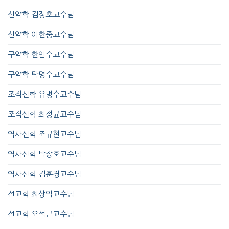
신약학 김정호교수님
신약학 이한중교수님
구약학 한인수교수님
구약학 탁명수교수님
조직신학 유병수교수님
조직신학 최정균교수님
역사신학 조규현교수님
역사신학 박장호교수님
역사신학 김훈경교수님
선교학 최상익교수님
선교학 오석근교수님