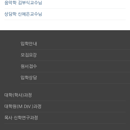
음악학 김부식교수님
상담학 신예은교수님
입학안내
모집요강
원서접수
입학상담
대학(학사)과정
대학원(M.DIV.)과정
목사 신학연구과정