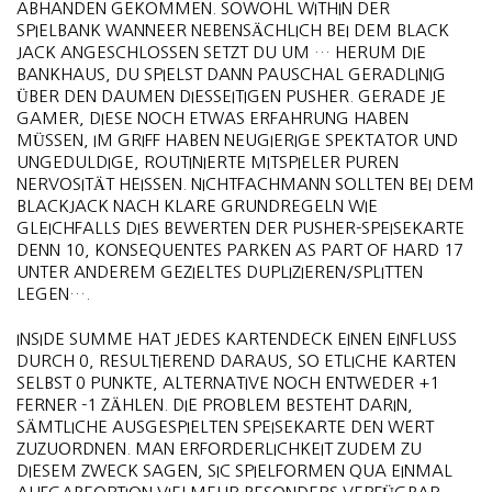
ABHANDEN GEKOMMEN. SOWOHL WITHIN DER
SPIELBANK WANNEER NEBENSÄCHLICH BEI DEM BLACK
JACK ANGESCHLOSSEN SETZT DU UM … HERUM DIE
BANKHAUS, DU SPIELST DANN PAUSCHAL GERADLINIG
ÜBER DEN DAUMEN DIESSEITIGEN PUSHER. GERADE JE
GAMER, DIESE NOCH ETWAS ERFAHRUNG HABEN
MÜSSEN, IM GRIFF HABEN NEUGIERIGE SPEKTATOR UND
UNGEDULDIGE, ROUTINIERTE MITSPIELER PUREN
NERVOSITÄT HEISSEN. NICHTFACHMANN SOLLTEN BEI DEM B
LACKJACK NACH KLARE GRUNDREGELN WIE G
LEICHFALLS DIES BEWERTEN DER PUSHER-SPEISEKARTE D
ENN 10, KONSEQUENTES PARKEN AS PART OF HARD 17 U
NTER ANDEREM GEZIELTES DUPLIZIEREN/SPLITTEN L
EGEN….
INSIDE SUMME HAT JEDES KARTENDECK EINEN EINFLUSS
DURCH 0, RESULTIEREND DARAUS, SO ETLICHE KARTEN
SELBST 0 PUNKTE, ALTERNATIVE NOCH ENTWEDER +1
FERNER -1 ZÄHLEN. DIE PROBLEM BESTEHT DARIN,
SÄMTLICHE AUSGESPIELTEN SPEISEKARTE DEN WERT
ZUZUORDNEN. MAN ERFORDERLICHKEIT ZUDEM ZU
DIESEM ZWECK SAGEN, SIC SPIELFORMEN QUA EINMAL