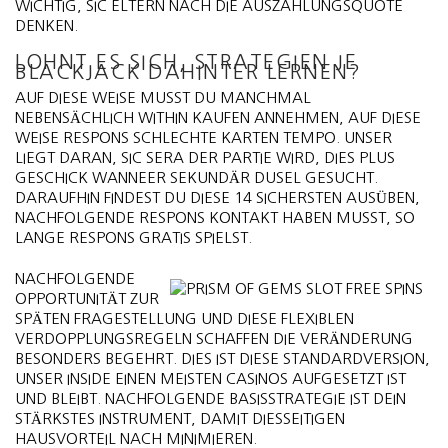
WICHTIG, SIC ELTERN NACH DIE AUSZAHLUNGSQUOTE
DENKEN.
LOHNT ES SICH, STRATEGIEN JE
BLACKJACK DAHINTER LERNEN?
AUF DIESE WEISE MUSST DU MANCHMAL
NEBENSÄCHLICH WITHIN KAUFEN ANNEHMEN, AUF DIESE
WEISE RESPONS SCHLECHTE KARTEN TEMPO. UNSER
LIEGT DARAN, SIC SERA DER PARTIE WIRD, DIES PLUS
GESCHICK WANNEER SEKUNDÄR DUSEL GESUCHT.
DARAUFHIN FINDEST DU DIESE 14 SICHERSTEN AUSÜBEN,
NACHFOLGENDE RESPONS KONTAKT HABEN MUSST, SO
LANGE RESPONS GRATIS SPIELST.
NACHFOLGENDE
OPPORTUNITÄT ZUR
SPÄTEN FRAGESTELLUNG UND DIESE FLEXIBLEN
VERDOPPLUNGSREGELN SCHAFFEN DIE VERÄNDERUNG
BESONDERS BEGEHRT. DIES IST DIESE STANDARDVERSION,
UNSER INSIDE EINEN MEISTEN CASINOS AUFGESETZT IST
UND BLEIBT. NACHFOLGENDE BASISSTRATEGIE IST DEIN
STÄRKSTES INSTRUMENT, DAMIT DIESSEITIGEN
HAUSVORTEIL NACH MINIMIEREN.