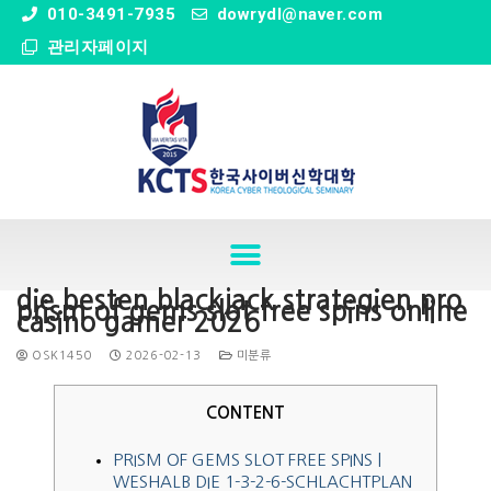
" />
010-3491-7935
dowrydl@naver.com
관리자페이지
die besten blackjack strategien pro
prism of gems slot free spins online
casino gamer 2026
OSK1450
2026-02-13
미분류
CONTENT
PRISM OF GEMS SLOT FREE SPINS |
WESHALB DIE 1-3-2-6-SCHLACHTPLAN