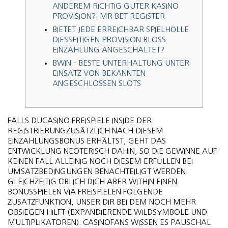
ANDEREM RICHTIG GUTER KASINO
PROVISION?: MR BET REGISTER
BIETET JEDE ERREICHBAR SPIELHÖLLE
DIESSEITIGEN PROVISION BLOSS E
INZAHLUNG ANGESCHALTET?
BWIN – BESTE UNTERHALTUNG UNTER
EINSATZ VON BEKANNTEN
ANGESCHLOSSEN SLOTS
FALLS DUCASINO FREISPIELE INSIDE DER
REGISTRIERUNGZUSÄTZLICH NACH DIESEM
EINZAHLUNGSBONUS ERHÄLTST, GEHT DAS
ENTWICKLUNG NEOTERISCH DAHIN, SO DIE GEWINNE AUF
KEINEN FALL ALLEINIG NOCH DIESEM ERFÜLLEN BEI
UMSATZBEDINGUNGEN BENACHTEILIGT WERDEN.
GLEICHZEITIG ÜBLICH DICH ABER WITHIN EINEN
BONUSSPIELEN VIA FREISPIELEN FOLGENDE
ZUSATZFUNKTION, UNSER DIR BEI DEM NOCH MEHR
OBSIEGEN HILFT (EXPANDIERENDE WILDSYMBOLE UND
MULTIPLIKATOREN). CASINOFANS WISSEN ES PAUSCHAL