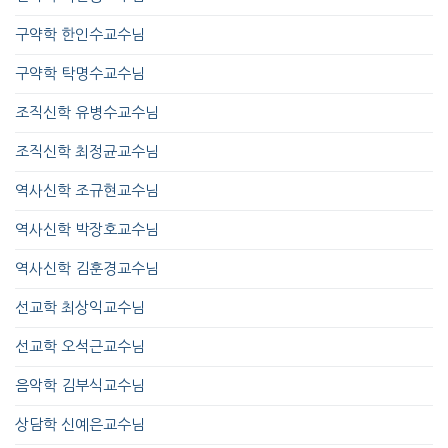
구약학 한인수교수님
구약학 탁명수교수님
조직신학 유병수교수님
조직신학 최정균교수님
역사신학 조규현교수님
역사신학 박장호교수님
역사신학 김훈경교수님
선교학 최상익교수님
선교학 오석근교수님
음악학 김부식교수님
상담학 신예은교수님