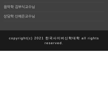
음악학 김부식교수님
상담학 신예은교수님
copyright(c) 2021 한국사이버신학대학 all rights
reserved.