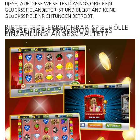
SE, AUF DIESE WEISE TESTCASINOS.ORG KEIN GLÜ
CKSSPIELANBIETER IST UND BLEIBT AND KEINE GLÜ
CKSSPIELEINRICHTUNGEN BETREIBT.
BIETET JEDE ERREICHBAR SPIELHÖLLE
DIESSEITIGEN PROVISION BLOSS E
INZAHLUNG ANGESCHALTET?