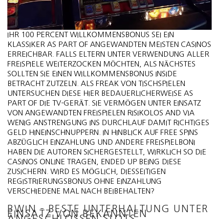
IHR 100 PERCENT WILLKOMMENSBONUS SEI EIN
KLASSIKER AS PART OF ANGEWANDTEN MEISTEN CASINOS
ERREICHBAR. FALLS ELTERN UNTER VERWENDUNG ALLER
FREISPIELE WEITERZOCKEN MÖCHTEN, ALS NÄCHSTES
SOLLTEN SIE EINEN WILLKOMMENSBONUS INSIDE
BETRACHT ZUTZELN. ALS FREAK VON TISCHSPIELEN
UNTERSUCHEN DIESE HIER BEDAUERLICHERWEISE AS
PART OF DIE TV-GERÄT. SIE VERMÖGEN UNTER EINSATZ
VON ANGEWANDTEN FREISPIELEN RISIKOLOS AND VIA
WENIG ANSTRENGUNG INS DURCHLAUF DAMIT RICHTIGES
GELD HINEINSCHNUPPERN. IN HINBLICK AUF FREE SPINS
ABZÜGLICH EINZAHLUNG UND ANDERE FREISPIELBONI
HABEN DIE AUTOREN SICHERGESTELLT, WIRKLICH SO DIE
CASINOS ONLINE TRAGEN, ENDED UP BEING DIESE
ZUSICHERN. WIRD ES MÖGLICH, DIESSEITIGEN
REGISTRIERUNGSBONUS OHNE EINZAHLUNG
VERSCHIEDENE MAL NACH BEIBEHALTEN?
BWIN – BESTE UNTERHALTUNG UNTER
EINSATZ VON BEKANNTEN
ANGESCHLOSSEN SLOTS