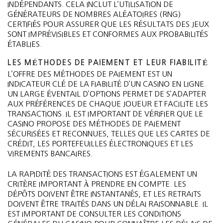
INDÉPENDANTS. CELA INCLUT L’UTILISATION DE
GÉNÉRATEURS DE NOMBRES ALÉATOIRES (RNG)
CERTIFIÉS POUR ASSURER QUE LES RÉSULTATS DES JEUX
SONT IMPRÉVISIBLES ET CONFORMES AUX PROBABILITÉS
ÉTABLIES.
LES MÉTHODES DE PAIEMENT ET LEUR FIABILITÉ
L’OFFRE DES MÉTHODES DE PAIEMENT EST UN
INDICATEUR CLÉ DE LA FIABILITÉ D’UN CASINO EN LIGNE.
UN LARGE ÉVENTAIL D’OPTIONS PERMET DE S’ADAPTER
AUX PRÉFÉRENCES DE CHAQUE JOUEUR ET FACILITE LES
TRANSACTIONS. IL EST IMPORTANT DE VÉRIFIER QUE LE
CASINO PROPOSE DES MÉTHODES DE PAIEMENT
SÉCURISÉES ET RECONNUES, TELLES QUE LES CARTES DE
CRÉDIT, LES PORTEFEUILLES ÉLECTRONIQUES ET LES
VIREMENTS BANCAIRES.
LA RAPIDITÉ DES TRANSACTIONS EST ÉGALEMENT UN
CRITÈRE IMPORTANT À PRENDRE EN COMPTE. LES
DÉPÔTS DOIVENT ÊTRE INSTANTANÉS, ET LES RETRAITS
DOIVENT ÊTRE TRAITÉS DANS UN DÉLAI RAISONNABLE. IL
EST IMPORTANT DE CONSULTER LES CONDITIONS