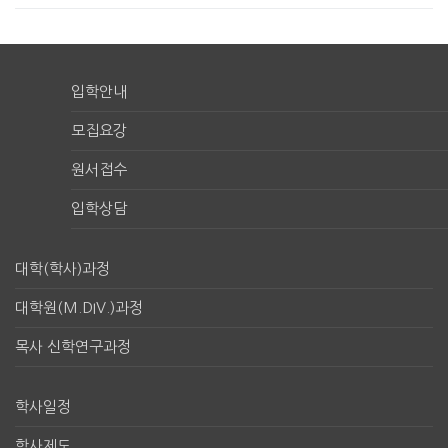
입학안내
모집요강
원서접수
입학상담
대학(학사)과정
대학원(M.DIV.)과정
목사 신학연구과정
학사일정
학사제도