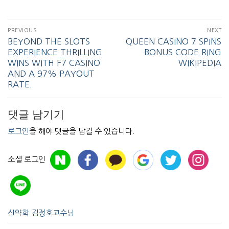
PREVIOUS
NEXT
BEYOND THE SLOTS
QUEEN CASINO 7 SPINS
EXPERIENCE THRILLING
BONUS CODE RING
WINS WITH F7 CASINO
WIKIPEDIA
AND A 97% PAYOUT
RATE.
댓글 남기기
로그인
을 해야 댓글을 남길 수 있습니다.
소셜 로그인
신약학 김정호교수님