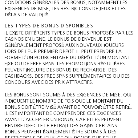
CONDITIONS GÉNÉRALES DES BONUS, NOTAMMENT LES
EXIGENCES DE MISE, LES RESTRICTIONS DE JEUX ET LES
DÉLAIS DE VALIDITÉ.
LES TYPES DE BONUS DISPONIBLES
IL EXISTE DIFFÉRENTS TYPES DE BONUS PROPOSÉS PAR LES
CASINOS EN LIGNE. LE BONUS DE BIENVENUE EST
GÉNÉRALEMENT PROPOSÉ AUX NOUVEAUX JOUEURS
LORS DE LEUR PREMIER DÉPÔT. IL PEUT PRENDRE LA
FORME D’UN POURCENTAGE DU DÉPÔT, D’UN MONTANT
FIXE OU DE FREE SPINS. LES PROMOTIONS RÉGULIÈRES
PEUVENT INCLURE DES BONUS DE RECHARGE, DES
CASHBACKS, DES FREE SPINS SUPPLÉMENTAIRES OU DES
CONCOURS AVEC DES PRIX ATTRACTIFS.
LES BONUS SONT SOUMIS À DES EXIGENCES DE MISE, QUI
INDIQUENT LE NOMBRE DE FOIS QUE LE MONTANT DU
BONUS DOIT ÊTRE MISÉ AVANT DE POUVOIR ÊTRE RETIRÉ.
IL EST IMPORTANT DE COMPRENDRE CES EXIGENCES
AVANT D’ACCEPTER UN BONUS, CAR ELLES PEUVENT
RENDRE DIFFICILE LE RETRAIT DES GAINS. CERTAINS
BONUS PEUVENT ÉGALEMENT ÊTRE SOUMIS À DES
RESTRICTIONS DE JEUX, CE QUI SIGNIFIE QUE SEULS