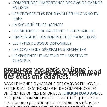
COMPRENDRE L’IMPORTANCE DES AVIS DE CASINOS
EN LIGNE
LES CRITÈRES CLÉS POUR ÉVALUER UN CASINO EN
LIGNE
LA SÉCURITÉ ET LES LICENCES
LES MÉTHODES DE PAIEMENT ET LEUR FIABILITÉ
L’IMPORTANCE DES BONUS ET DES PROMOTIONS
LES TYPES DE BONUS DISPONIBLES
LES CONDITIONS GÉNÉRALES À RESPECTER
L’EXPÉRIENCE UTILISATEUR ET L’ASSISTANCE
CLIENTÈLE
propulsez vos paris en ligne :
lexpertise avisée de chicken road
avis pour une analyse pointue et
des décisions éclairées.
DANS LE MONDE DYNAMIQUE DES CASINOS EN LIGNE, IL
EST CRUCIAL DE S’INFORMER ET DE COMPRENDRE LES
DIFFÉRENTES OFFRES DISPONIBLES.
CHICKEN ROAD AVIS
SE
POSITIONNE COMME UNE RESSOURCE PRÉCIEUSE POUR
LES JOUEURS QUI SOUHAITENT PRENDRE DES DÉCISIONS