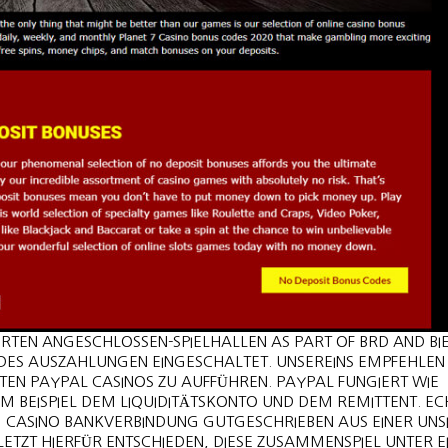
TEN ANGESCHLOSSEN-SPIELHALLEN AS PART OF BRD AND BI
EDES AUSZAHLUNGEN EINGESCHALTET. UNSEREINS EMPFEHLEN 
TEN PAYPAL CASINOS ZU AUFFÜHREN. PAYPAL FUNGIERT WIE
M BEISPIEL DEM LIQUIDITÄTSKONTO UND DEM REMITTENT. E
M CASINO BANKVERBINDUNG GUTGESCHRIEBEN AUS EINER UNS
TZT HIERFÜR ENTSCHIEDEN, DIESE ZUSAMMENSPIEL UNTER E