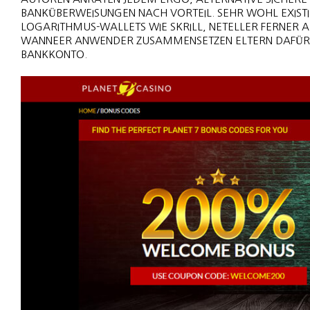
BANKÜBERWEISUNGEN NACH VORTEIL. SEHR WOHL EXISTIE
LOGARITHMUS-WALLETS WIE SKRILL, NETELLER FERNER A
WANNEER ANWENDER ZUSAMMENSETZEN ELTERN DAFÜR I
BANKKONTO.