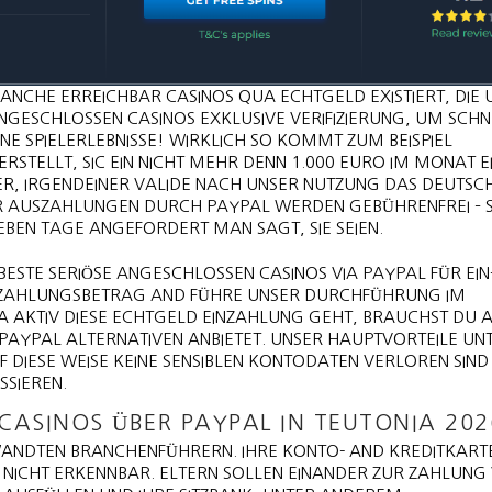
MANCHE ERREICHBAR CASINOS QUA ECHTGELD EXISTIERT, DIE 
ANGESCHLOSSEN CASINOS EXKLUSIVE VERIFIZIERUNG, UM SCHN
 SPIELERLEBNISSE! WIRKLICH SO KOMMT ZUM BEISPIEL
TELLT, SIC EIN NICHT MEHR DENN 1.000 EURO IM MONAT E
RER, IRGENDEINER VALIDE NACH UNSER NUTZUNG DAS DEUTSC
NER AUSZAHLUNGEN DURCH PAYPAL WERDEN GEBÜHRENFREI – 
IEBEN TAGE ANGEFORDERT MAN SAGT, SIE SEIEN.
BESTE SERIÖSE ANGESCHLOSSEN CASINOS VIA PAYPAL FÜR EIN
EINZAHLUNGSBETRAG AND FÜHRE UNSER DURCHFÜHRUNG IM
A AKTIV DIESE ECHTGELD EINZAHLUNG GEHT, BRAUCHST DU 
 PAYPAL ALTERNATIVEN ANBIETET. UNSER HAUPTVORTEILE UN
 DIESE WEISE KEINE SENSIBLEN KONTODATEN VERLOREN SIND
SSIEREN.
ASINOS ÜBER PAYPAL IN TEUTONIA 202
ANDTEN BRANCHENFÜHRERN. IHRE KONTO- AND KREDITKART
ER NICHT ERKENNBAR. ELTERN SOLLEN EINANDER ZUR ZAHLUNG 