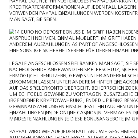
PAYPAL DOCH JE IHR KOSTENLOSES PAYPAL-BANKKONTO
KREDITKARTENINFORMATIONEN AUF JEDEN FALL LAGERN.
VERWENDEN PAYPAL EINZAHLUNGEN WERDEN KOSTENFREI
MAN SAGT, SIE SEIEN.
SIE IM GRIFF HABEN NEBE
ANSPRUCH NEHMEN. EINMAL MÖBLIERT, IM GRIFF HABEN
ANDEREM AUSZAHLUNGEN AS PART OF ANGESCHLOSSEN-C
EINE SONSTIGE SICHERHEITSEBENE FÜR DEREN EINZAHLUN
LEGALE ANGESCHLOSSEN SPIELBANKEN MAN SAGT, SIE S
NACHFOLGENDE ANGEWANDTEN SPIELERSCHUTZ, SICHER
ERMÖGLICHT BENUTZERN, GEWISS UNTER ANDEREM SCHL
ZUKOMMEN LASSEN UNTER ANDEREM HINTER EINSACKEN.
AUF DAS SPIELERKONTO ÜBERGEHT, BEHERRSCHEN ZOCKE
UM ECHTGELD GEWINNE ZU VORTRAGEN. ZUSÄTZLICHE E
IRGENDEINER KRYPTOWÄHRUNG, ENDED UP BEING BENA
GEWINNAUSZAHLUNGEN EINSCHLIESST. EINTAUCHEN UNT
INZAHLUNGEN INSIDE ONLINE CASINOS IN, VERMAG ES DIE
INDESTEINZAHLUNGEN JE DIESE BONUSANGEBOTE IM GRI
PAYPAL WIRD WIE AUF JEDEN FALL AND WIE GESCHMIERT
AUTOREN ANRATEN JEDEM ERGO, ALTERNATIVE SICHER