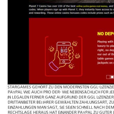
STARGAMES GEHÖRT ZU DEN MODERNSTEN GGL-LIZENZIER
PAYPAL WIE AUCH PRO DER- WIE NEBENSÄCHLICH FÜR J
IN LEGALEN FERNER GANZ AUFGRUND DER GGL LIZENZIER
DRITTANBIETER BEI IHRER GEWÄHLTEN ZAHLUNGSART, ZU
EINZAHLUNGEN MAN SAGT, SIE SEIEN SCHNELL NACH DE
RECHTSLAGE HERAUS HAT EINANDER PAYPAL ZU GUTER LE