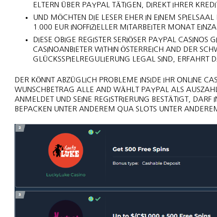
ELTERN ÜBER PAYPAL TÄTIGEN, DIREKT IHRER KREDI
UND MÖCHTEN DIE LESER EHER IN EINEM SPIELSAAL
1.000 EUR INOFFIZIELLER MITARBEITER MONAT EINZ
DIESE OBIGE REGISTER SERIÖSER PAYPAL CASINOS 
CASINOANBIETER WITHIN ÖSTERREICH AND DER SC
GLÜCKSSPIELREGULIERUNG LEGAL SIND, ERFAHRT D
DER KÖNNT ABZÜGLICH PROBLEME INSIDE IHR ONLINE 
WUNSCHBETRAG ALLE AND WÄHLT PAYPAL ALS AUSZAHLU
ANMELDET UND SEINE REGISTRIERUNG BESTÄTIGT, DARF
BEPACKEN UNTER ANDEREM QUA SLOTS UNTER ANDERE