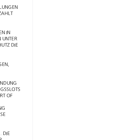
HLUNGEN
ZAHLT
EN IN
N UNTER
UTZ DIE
GEN,
BINDUNG
NGSSLOTS
RT OF
 E
E M
 DIE
R