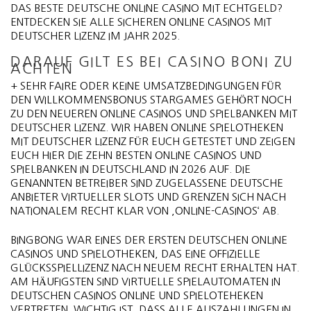
DAS BESTE DEUTSCHE ONLINE CASINO MIT ECHTGELD?
ENTDECKEN SIE ALLE SICHEREN ONLINE CASINOS MIT
DEUTSCHER LIZENZ IM JAHR 2025.
DARAUF GILT ES BEI CASINO BONI ZU
ACHTEN
+ SEHR FAIRE ODER KEINE UMSATZBEDINGUNGEN FÜR
DEN WILLKOMMENSBONUS STARGAMES GEHÖRT NOCH
ZU DEN NEUEREN ONLINE CASINOS UND SPIELBANKEN MIT
DEUTSCHER LIZENZ. WIR HABEN ONLINE SPIELOTHEKEN
MIT DEUTSCHER LIZENZ FÜR EUCH GETESTET UND ZEIGEN
EUCH HIER DIE ZEHN BESTEN ONLINE CASINOS UND
SPIELBANKEN IN DEUTSCHLAND IN 2026 AUF. DIE
GENANNTEN BETREIBER SIND ZUGELASSENE DEUTSCHE
ANBIETER VIRTUELLER SLOTS UND GRENZEN SICH NACH
NATIONALEM RECHT KLAR VON ‚ONLINE-CASINOS‘ AB.
BINGBONG WAR EINES DER ERSTEN DEUTSCHEN ONLINE
CASINOS UND SPIELOTHEKEN, DAS EINE OFFIZIELLE
GLÜCKSSPIELLIZENZ NACH NEUEM RECHT ERHALTEN HAT.
AM HÄUFIGSTEN SIND VIRTUELLE SPIELAUTOMATEN IN
DEUTSCHEN CASINOS ONLINE UND SPIELOTEHEKEN
VERTRETEN. WICHTIG IST, DASS ALLE AUSZAHLUNGEN IN