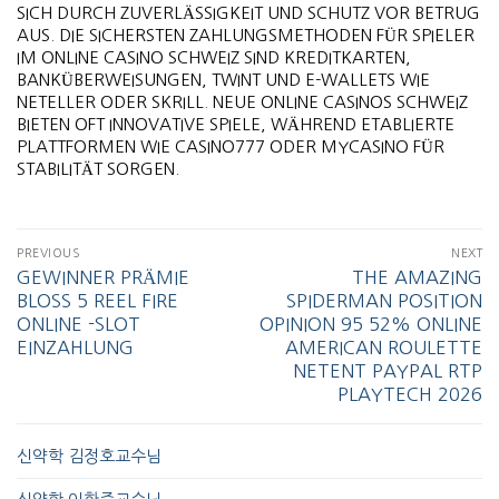
SICH DURCH ZUVERLÄSSIGKEIT UND SCHUTZ VOR BETRUG
AUS. DIE SICHERSTEN ZAHLUNGSMETHODEN FÜR SPIELER
IM ONLINE CASINO SCHWEIZ SIND KREDITKARTEN,
BANKÜBERWEISUNGEN, TWINT UND E-WALLETS WIE
NETELLER ODER SKRILL. NEUE ONLINE CASINOS SCHWEIZ
BIETEN OFT INNOVATIVE SPIELE, WÄHREND ETABLIERTE
PLATTFORMEN WIE CASINO777 ODER MYCASINO FÜR
STABILITÄT SORGEN.
PREVIOUS
NEXT
GEWINNER PRÄMIE
THE AMAZING
BLOSS 5 REEL FIRE O
SPIDERMAN POSITION
NLINE -SLOT E
OPINION 95 52% ONLINE
INZAHLUNG
AMERICAN ROULETTE
NETENT PAYPAL RTP
PLAYTECH 2026
신약학 김정호교수님