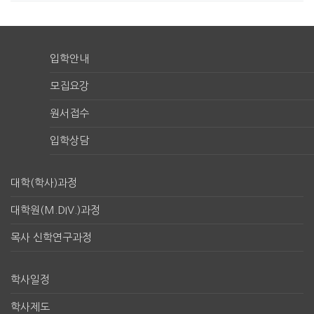
입학안내
모집요강
원서접수
입학상담
대학(학사)과정
대학원(M.DIV.)과정
목사 신학연구과정
학사일정
학사제도