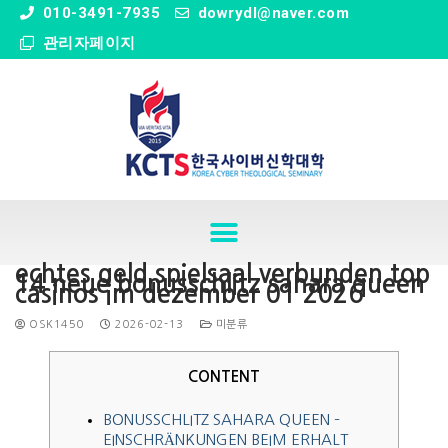
" />
010-3491-7935
dowrydl@naver.com
관리자페이지
echtes geld spielsaal verbunden top
14 neue bonusschlitz sahara queen
casinos im dezember 01 2026
OSK1450
2026-02-13
미분류
CONTENT
BONUSSCHLITZ SAHARA QUEEN –
EINSCHRÄNKUNGEN BEIM ERHALT