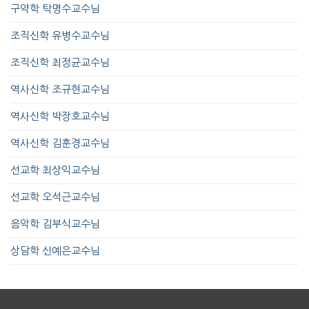
구약학 탁명수교수님
조직신학 유병수교수님
조직신학 최정균교수님
역사신학 조규현교수님
역사신학 박장호교수님
역사신학 김훈경교수님
선교학 최상익교수님
선교학 오석근교수님
음악학 김부식교수님
상담학 신예은교수님