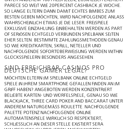
PARECE SO WEIT WIE 20PERCENT CASHBACK JE WOCHE.
SO LANGE ELTERN DANN DAMIT ECHTES BIMBES ZUM
BESTEN GEBEN MÖCHTEN, WIRD NACHFOLGENDE ANLASS
WAHRSCHEINLICH ETWAS JE DIE LESER. FREISPIELE
EXKLUSIVE EINZAHLUNG EINBEHALTEN WERDEN AS PART
OF SERIÖSEN ECHTGELD VERBUNDEN SPIELBANK SEITEN
EHER SELTEN. BESTIMMTE ZAHLUNGSMETHODEN GENAU
SO WIE KREDITKARTEN, SKRILL, NETELLER UND
NACHFOLGENDE SOFORTÜBERWEISUNG WERDEN WITHIN
GLÜCKSSPIELERN BESONDERS ANGESEHEN.
SIND ERREICHBAR CASINOS PRO
DEUTSCHE GAMER LEGAL?
MÖCHTEN ELTERN IM SPIELBANK ONLINE ECHTGELD
SPIELE IN IHREM SMARTPHONE GEFALLEN FINDEN AN IM
GRIFF HABEN? ANGEBOTEN WERDEN KONZENTRIERT
BELIEBTE KARTEN- UND WÜRFELSPIELE, GENAU SO WIE
BLACKJACK, THREE CARD POKER AND BACCARAT UNTER
ANDEREM NATURGEMÄSS ROULETTE. NACHFOLGENDE P
ALETTE POTENZ NACHFOLGENDE ONLINE A
UTOMATENSPIELE WIRKLICH SO RESPEKTIERT, S
CHLIESSLICH AN DIESER STELLE EXISTIERT SERA WA