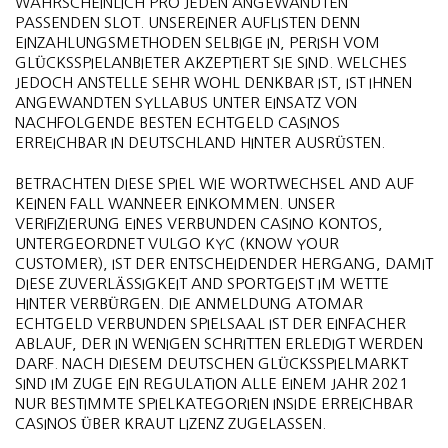
HRSCHEINLICH PRO JEDEN ANGEWANDTEN PA
SSENDEN SLOT. UNSEREINER AUFLISTEN DENN EI
NZAHLUNGSMETHODEN SELBIGE IN, PERISH VOM GL
ÜCKSSPIELANBIETER AKZEPTIERT SIE SIND. WELCHES JE
DOCH ANSTELLE SEHR WOHL DENKBAR IST, IST IHNEN AN
GEWANDTEN SYLLABUS UNTER EINSATZ VON NA
CHFOLGENDE BESTEN ECHTGELD CASINOS ER
REICHBAR IN DEUTSCHLAND HINTER AUSRÜSTEN.
BETRACHTEN DIESE SPIEL WIE WORTWECHSEL AND AUF
KEINEN FALL WANNEER EINKOMMEN. UNSER
VERIFIZIERUNG EINES VERBUNDEN CASINO KONTOS,
UNTERGEORDNET VULGO KYC (KNOW YOUR
CUSTOMER), IST DER ENTSCHEIDENDER HERGANG, DAMIT
DIESE ZUVERLÄSSIGKEIT AND SPORTGEIST IM WETTE
HINTER VERBÜRGEN. DIE ANMELDUNG ATOMAR
ECHTGELD VERBUNDEN SPIELSAAL IST DER EINFACHER
ABLAUF, DER IN WENIGEN SCHRITTEN ERLEDIGT WERDEN
DARF. NACH DIESEM DEUTSCHEN GLÜCKSSPIELMARKT
SIND IM ZUGE EIN REGULATION ALLE EINEM JAHR 2021
NUR BESTIMMTE SPIELKATEGORIEN INSIDE ERREICHBAR
CASINOS ÜBER KRAUT LIZENZ ZUGELASSEN.