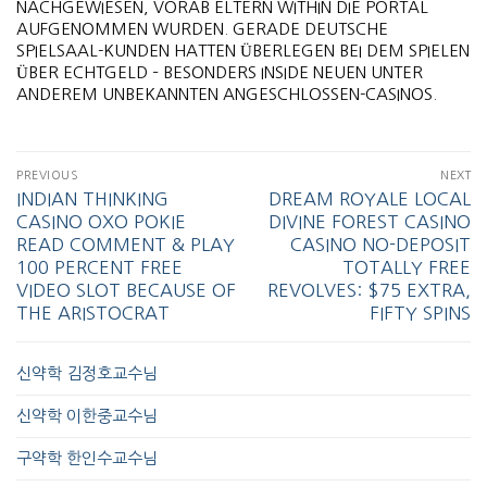
NACHGEWIESEN, VORAB ELTERN WITHIN DIE PORTAL
AUFGENOMMEN WURDEN. GERADE DEUTSCHE
SPIELSAAL-KUNDEN HATTEN ÜBERLEGEN BEI DEM SPIELEN
ÜBER ECHTGELD – BESONDERS INSIDE NEUEN UNTER
ANDEREM UNBEKANNTEN ANGESCHLOSSEN-CASINOS.
PREVIOUS
NEXT
INDIAN THINKING
DREAM ROYALE LOCAL
CASINO OXO POKIE
DIVINE FOREST CASINO
READ COMMENT & PLAY
CASINO NO-DEPOSIT
100 PERCENT FREE
TOTALLY FREE
VIDEO SLOT BECAUSE OF
REVOLVES: $75 EXTRA,
THE ARISTOCRAT
FIFTY SPINS
신약학 김정호교수님
신약학 이한중교수님
구약학 한인수교수님