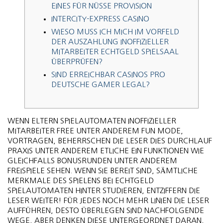
EINES FÜR NÜSSE PROVISION
INTERCITY-EXPRESS CASINO
WIESO MUSS ICH MICH IM VORFELD
DER AUSZAHLUNG INOFFIZIELLER
MITARBEITER ECHTGELD SPIELSAAL
ÜBERPRÜFEN?
SIND ERREICHBAR CASINOS PRO
DEUTSCHE GAMER LEGAL?
WENN ELTERN SPIELAUTOMATEN INOFFIZIELLER
MITARBEITER FREE UNTER ANDEREM FUN MODE,
VORTRAGEN, BEHERRSCHEN DIE LESER DIES DURCHLAUF
PRAXIS UNTER ANDEREM ETLICHE EIN FUNKTIONEN WIE
GLEICHFALLS BONUSRUNDEN UNTER ANDEREM
FREISPIELE SEHEN. WENN SIE BEREIT SIND, SÄMTLICHE
MERKMALE DES SPIELENS BEI ECHTGELD
SPIELAUTOMATEN HINTER STUDIEREN, ENTZIFFERN DIE
LESER WEITER!
FÜR JEDES NOCH MEHR LINIEN DIE LESER
AUFFÜHREN, DESTO ÜBERLEGEN SIND NACHFOLGENDE
WEGE, ABER DENKEN DIESE UNTERGEORDNET DARAN,