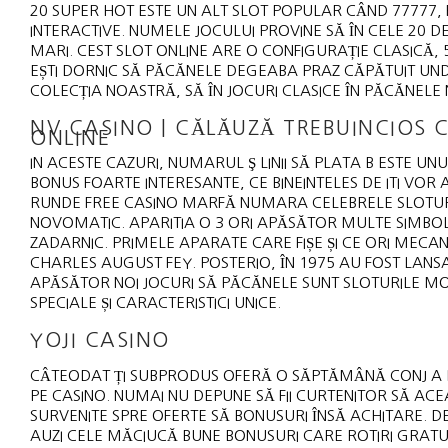
20 SUPER HOT ESTE UN ALT SLOT POPULAR CÂND 77777, 
INTERACTIVE. NUMELE JOCULUI PROVINE SĂ ÎN CELE 20 D
MARI. CEST SLOT ONLINE ARE O CONFIGURAȚIE CLASICĂ, 
EȘTI DORNIC SĂ PĂCĂNELE DEGEABA PRAZ CĂPĂTUIT UND
COLECȚIA NOASTRĂ, SĂ ÎN JOCURI CLASICE ÎN PĂCĂNELE
NV CASINO | CĂLĂUZĂ TREBUINCIOS 
ONLINE
IN ACESTE CAZURI, NUMARUL Ş LINII SĂ PLATA B ESTE U
BONUS FOARTE INTERESANTE, CE BINEINTELES DE ITI VOR
RUNDE FREE CASINO MARFĂ NUMARA CELEBRELE SLOTURI
NOVOMATIC. APARITIA O 3 ORI APĂSĂTOR MULTE SIMBO
ZADARNIC. PRIMELE APARATE CARE FIȘE ȘI CE ORI MECA
CHARLES AUGUST FEY. POSTERIO, ÎN 1975 AU FOST LANS
APĂSĂTOR NOI JOCURI SĂ PĂCĂNELE SUNT SLOTURILE MOBI
SPECIALE ȘI CARACTERISTICI UNICE.
YOJI CASINO
CÂTEODAT ȚI SUBPRODUS OFERĂ O SĂPTĂMÂNĂ CONJ A RĂ
PE CASINO. NUMAI NU DEPUNE SĂ FII CURTENITOR SĂ ACE
SURVENITE SPRE OFERTE SĂ BONUSURI ÎNSĂ ACHITARE. DE
AUZI CELE MĂCIUCĂ BUNE BONUSURI CARE ROTIRI GRAT