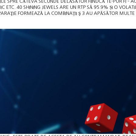
LE SPRE CÂTEVA SECUNDE DELĂSĂTOR FIINDCĂ TE-PUR FI – AC
ETC. 40 SHINING JEWELS ARE UN RTP SĂ 95.9% ȘI O VOLATI
REPARAŢIE FORMEAZĂ LA COMBINAȚII Ş 3 AU APĂSĂTOR MULTE