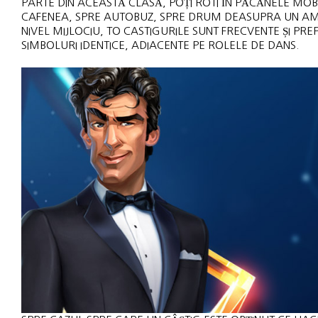
PARTE DIN ACEASTĂ CLASĂ, POȚI ROTI ÎN PĂCĂNELE MOBI
CAFENEA, SPRE AUTOBUZ, SPRE DRUM DEASUPRA UN AMIC 
NIVEL MIJLOCIU, TO CASTIGURILE SUNT FRECVENTE ȘI P
SIMBOLURI IDENTICE, ADIACENTE PE ROLELE DE DANS.