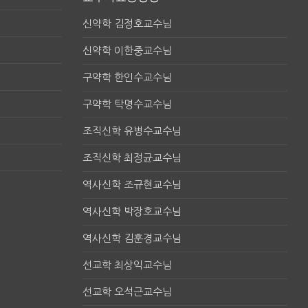
신약학 김정호교수님
신약학 이한중교수님
구약학 한인수교수님
구약학 탁명수교수님
조직신학 유병수교수님
조직신학 최정균교수님
역사신학 조규현교수님
역사신학 박장호교수님
역사신학 김훈경교수님
선교학 최상익교수님
선교학 오석근교수님