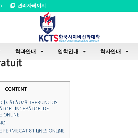
m
관리자페이지
학과안내
입학안내
학사안내
atuit
CONTENT
O | CĂLĂUZĂ TREBUINCIOS
ĂTORII ÎNCEPĂTORI DE
E ONLINE
INO
 FERMECAT 81 LINES ONLINE