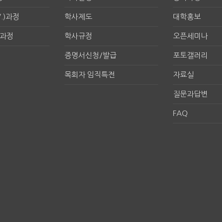
.)과정
학사제도
대학홍보
구과정
학사규정
오픈세미나
증명서신청/발급
포토갤러리
목회자 임직특전
자료실
질문과답변
FAQ