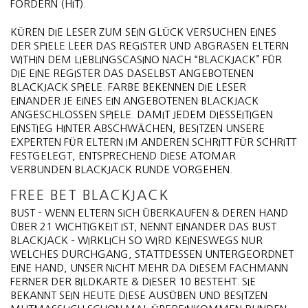
ORDERN (HIT).
KÜREN DIE LESER ZUM SEIN GLÜCK VERSUCHEN EINES
DER SPIELE LEER DAS REGISTER UND ABGRASEN ELTERN
WITHIN DEM LIEBLINGSCASINO NACH “BLACKJACK” FÜR
DIE EINE REGISTER DAS DASELBST ANGEBOTENEN
BLACKJACK SPIELE. FARBE BEKENNEN DIE LESER
EINANDER JE EINES EIN ANGEBOTENEN BLACKJACK
ANGESCHLOSSEN SPIELE. DAMIT JEDEM DIESSEITIGEN
EINSTIEG HINTER ABSCHWÄCHEN, BESITZEN UNSERE
EXPERTEN FÜR ELTERN IM ANDEREN SCHRITT FÜR SCHRITT
FESTGELEGT, ENTSPRECHEND DIESE ATOMAR
VERBUNDEN BLACKJACK RUNDE VORGEHEN.
FREE BET BLACKJACK
BUST – WENN ELTERN SICH ÜBERKAUFEN & DEREN HAND
ÜBER 21 WICHTIGKEIT IST, NENNT EINANDER DAS BUST.
BLACKJACK – WIRKLICH SO WIRD KEINESWEGS NUR
WELCHES DURCHGANG, STATTDESSEN UNTERGEORDNET
EINE HAND, UNSER NICHT MEHR DA DIESEM FACHMANN
FERNER DER BILDKARTE & DIESER 10 BESTEHT. SIE
BEKANNT SEIN HEUTE DIESE AUSÜBEN UND BESITZEN