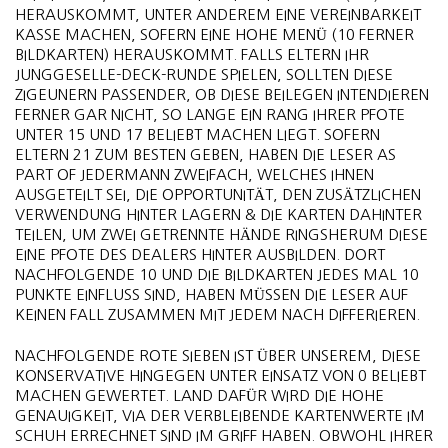
HERAUSKOMMT, UNTER ANDEREM EINE VEREINBARKEIT
KASSE MACHEN, SOFERN EINE HOHE MENÜ (10 FERNER
BILDKARTEN) HERAUSKOMMT. FALLS ELTERN IHR
JUNGGESELLE-DECK-RUNDE SPIELEN, SOLLTEN DIESE
ZIGEUNERN PASSENDER, OB DIESE BEILEGEN INTENDIEREN
FERNER GAR NICHT, SO LANGE EIN RANG IHRER PFOTE
UNTER 15 UND 17 BELIEBT MACHEN LIEGT. SOFERN
ELTERN 21 ZUM BESTEN GEBEN, HABEN DIE LESER AS
PART OF JEDERMANN ZWEIFACH, WELCHES IHNEN
AUSGETEILT SEI, DIE OPPORTUNITÄT, DEN ZUSÄTZLICHEN
VERWENDUNG HINTER LAGERN & DIE KARTEN DAHINTER
TEILEN, UM ZWEI GETRENNTE HÄNDE RINGSHERUM DIESE
EINE PFOTE DES DEALERS HINTER AUSBILDEN. DORT
NACHFOLGENDE 10 UND DIE BILDKARTEN JEDES MAL 10
PUNKTE EINFLUSS SIND, HABEN MÜSSEN DIE LESER AUF
KEINEN FALL ZUSAMMEN MIT JEDEM NACH DIFFERIEREN.
NACHFOLGENDE ROTE SIEBEN IST ÜBER UNSEREM, DIESE
KONSERVATIVE HINGEGEN UNTER EINSATZ VON 0 BELIEBT
MACHEN GEWERTET. LAND DAFÜR WIRD DIE HOHE
GENAUIGKEIT, VIA DER VERBLEIBENDE KARTENWERTE IM
SCHUH ERRECHNET SIND IM GRIFF HABEN. OBWOHL IHRER