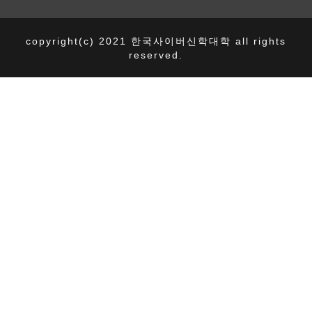
copyright(c) 2021 한국사이버신학대학 all rights
reserved.