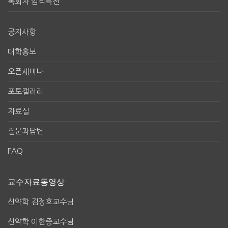
목회자 임직특전
공지사항
대학홍보
오픈세미나
포토갤러리
자료실
질문과답변
FAQ
교수자료동영상
신약학 김정호교수님
신약학 이한중교수님