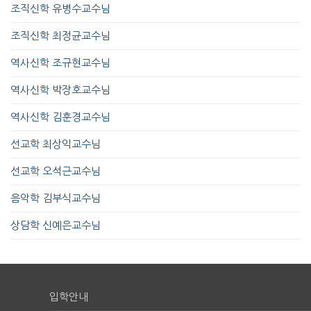
조직신학 유병수교수님
조직신학 최정균교수님
역사신학 조규현교수님
역사신학 박장호교수님
역사신학 김훈경교수님
선교학 최상익교수님
선교학 오석근교수님
음악학 김부식교수님
상담학 신예은교수님
입학안내