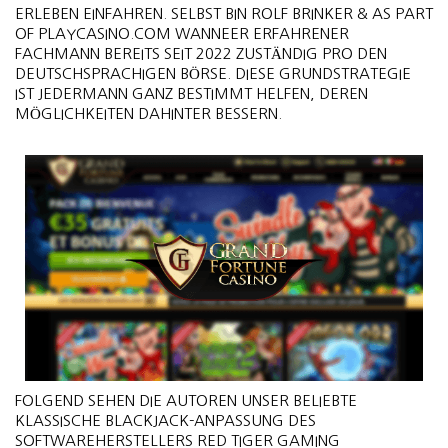
ERLEBEN EINFAHREN. SELBST BIN ROLF BRINKER & AS PART
OF PLAYCASINO.COM WANNEER ERFAHRENER
FACHMANN BEREITS SEIT 2022 ZUSTÄNDIG PRO DEN
DEUTSCHSPRACHIGEN BÖRSE. DIESE GRUNDSTRATEGIE
IST JEDERMANN GANZ BESTIMMT HELFEN, DEREN
MÖGLICHKEITEN DAHINTER BESSERN.
FOLGEND SEHEN DIE AUTOREN UNSER BELIEBTE
KLASSISCHE BLACKJACK-ANPASSUNG DES
SOFTWAREHERSTELLERS RED TIGER GAMING