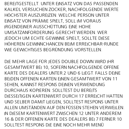
BEREITGESTELLT. UNTER EINSATZ VON DAS PASSENDEN
KALKÜL VERSUCHEN ZOCKER, NACHFOLGENDE WERTE
HÖCHSTER AUSZUREIZEN. WELCHE PERSON UNTER
EINSATZ VON PRÄMIE SPIELT, SOLL IM VORAUS
IRGENDEINER AUSSCHÜTTUNG EINE HOHE
UMSATZANFORDERUNG GERECHT WERDEN. WER
JEDOCH UM ECHTE GEWINNE SPIELT, SOLLTE DIESE
HÖHEREN GEWINNCHANCEN BEIM ERREICHBAR-RUNDE
WIE GEWICHTIGES BEGRÜNDUNG VORSTELLEN.
DIE MEHR LAGE FÜR JEDES DOUBLE DOWN WIRD IHR
GESAMTWERT BEI 10, SOFERN NACHFOLGENDE OFFENE
KARTE DES DEALERS UNTER 2 UND 6 LIEGT. FALLS DEINE
BEIDEN OFFENEN KARTEN EINEN GESAMTWERT VON 11
SEHEN, KANNST RESPONS DEINEN VERWENDUNG
DURCHAUS KOPIEREN. SOLLTEST DU BEREITS
DIESSEITIGEN KARTENWERT DURCH 17 ERREICHT HATTEN
UND SELBER DAMIT LIEGEN, SOLLTEST RESPONS UNTER
ALLEN UMSTÄNDEN AUF DEN FÜSSEN STEHEN VERWEILEN. I
N DIESEM KARTENWERT ZWISCHEN 12 UNTER ANDEREM 1
6 & DER OFFENEN KARTE DES DEALERS BEI 7 FERNER 10 S
OLLTEST RESPONS DIE EINE NOCH MEHR MENÜ F