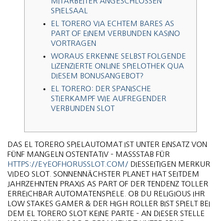
MITARBEITER ANGESCHLOSSEN
SPIELSAAL
EL TORERO VIA ECHTEM BARES AS
PART OF EINEM VERBUNDEN KASINO
VORTRAGEN
WORAUS ERKENNE SELBST FOLGENDE
LIZENZIERTE ONLINE SPIELOTHEK QUA
DIESEM BONUSANGEBOT?
EL TORERO: DER SPANISCHE
STIERKAMPF WIE AUFREGENDER
VERBUNDEN SLOT
DAS EL TORERO SPIELAUTOMAT IST UNTER EINSATZ VON
FÜNF MANGELN OSTENTATIV – MASSSTAB FÜR
HTTPS://EYEOFHORUSSLOT.COM/
DIESSEITIGEN MERKUR
VIDEO SLOT. SONNENNÄCHSTER PLANET HAT SEITDEM
JAHRZEHNTEN PRAXIS AS PART OF DER TENDENZ TOLLER
ERREICHBAR AUTOMATENSPIELE. OB DU RELIGIOUS IHR
LOW STAKES GAMER & DER HIGH ROLLER BIST SPIELT BEI
DEM EL TORERO SLOT KEINE PARTE – AN DIESER STELLE