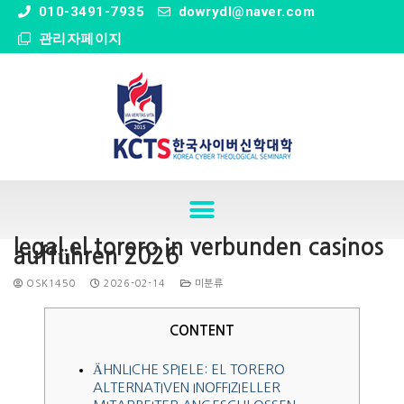
" />
010-3491-7935
dowrydl@naver.com
관리자페이지
legal el torero in verbunden casinos
aufführen 2026
OSK1450
2026-02-14
미분류
CONTENT
ÄHNLICHE SPIELE: EL TORERO
ALTERNATIVEN INOFFIZIELLER