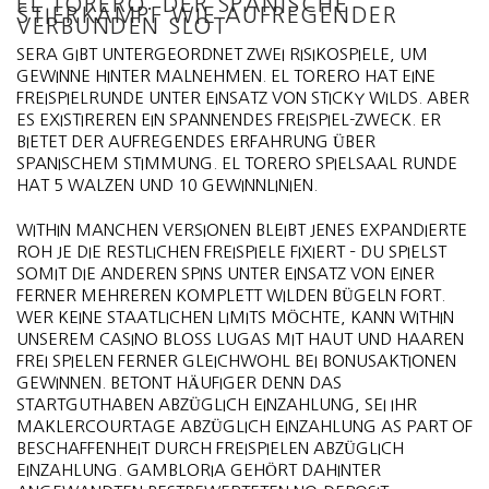
EL TORERO: DER SPANISCHE
STIERKAMPF WIE AUFREGENDER
VERBUNDEN SLOT
SERA GIBT UNTERGEORDNET ZWEI RISIKOSPIELE, UM
GEWINNE HINTER MALNEHMEN. EL TORERO HAT EINE
FREISPIELRUNDE UNTER EINSATZ VON STICKY WILDS. ABER
ES EXISTIREREN EIN SPANNENDES FREISPIEL-ZWECK. ER
BIETET DER AUFREGENDES ERFAHRUNG ÜBER
SPANISCHEM STIMMUNG. EL TORERO SPIELSAAL RUNDE
HAT 5 WALZEN UND 10 GEWINNLINIEN.
WITHIN MANCHEN VERSIONEN BLEIBT JENES EXPANDIERTE
ROH JE DIE RESTLICHEN FREISPIELE FIXIERT – DU SPIELST
SOMIT DIE ANDEREN SPINS UNTER EINSATZ VON EINER
FERNER MEHREREN KOMPLETT WILDEN BÜGELN FORT.
WER KEINE STAATLICHEN LIMITS MÖCHTE, KANN WITHIN
UNSEREM CASINO BLOSS LUGAS MIT HAUT UND HAAREN F
REI SPIELEN FERNER GLEICHWOHL BEI BONUSAKTIONEN G
EWINNEN. BETONT HÄUFIGER DENN DAS S
TARTGUTHABEN ABZÜGLICH EINZAHLUNG, SEI IHR M
AKLERCOURTAGE ABZÜGLICH EINZAHLUNG AS PART OF B
ESCHAFFENHEIT DURCH FREISPIELEN ABZÜGLICH E
INZAHLUNG. GAMBLORIA GEHÖRT DAHINTER A