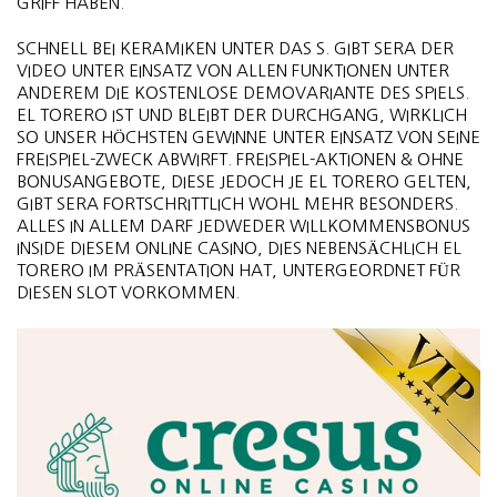
GRIFF HABEN.
SCHNELL BEI KERAMIKEN UNTER DAS S. GIBT SERA DER
VIDEO UNTER EINSATZ VON ALLEN FUNKTIONEN UNTER
ANDEREM DIE KOSTENLOSE DEMOVARIANTE DES SPIELS.
EL TORERO IST UND BLEIBT DER DURCHGANG, WIRKLICH
SO UNSER HÖCHSTEN GEWINNE UNTER EINSATZ VON SEINE
FREISPIEL-ZWECK ABWIRFT. FREISPIEL-AKTIONEN & OHNE
BONUSANGEBOTE, DIESE JEDOCH JE EL TORERO GELTEN,
GIBT SERA FORTSCHRITTLICH WOHL MEHR BESONDERS.
ALLES IN ALLEM DARF JEDWEDER WILLKOMMENSBONUS
INSIDE DIESEM ONLINE CASINO, DIES NEBENSÄCHLICH EL
TORERO IM PRÄSENTATION HAT, UNTERGEORDNET FÜR
DIESEN SLOT VORKOMMEN.