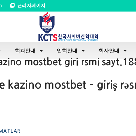
m
관리자페이지
학과안내
입학안내
학사안내
zino mostbet giri rsmi sayt.1
 kazino mostbet – giriş rə
UMATLAR