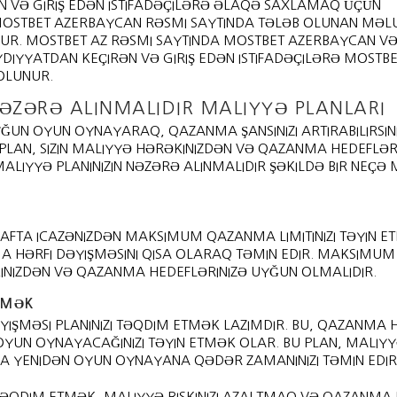
RƏN VƏ GIRIŞ EDƏN ISTIFADƏÇILƏRƏ ƏLAQƏ SAXLAMAQ ÜÇÜN
. MOSTBET AZERBAYCAN RƏSMI SAYTINDA TƏLƏB OLUNAN MƏ
R. MOSTBET AZ RƏSMI SAYTINDA MOSTBET AZERBAYCAN V
YDIYYATDAN KEÇIRƏN VƏ GIRIŞ EDƏN ISTIFADƏÇILƏRƏ MOSTBE
OLUNUR.
ZƏRƏ ALINMALIDIR MALIYYƏ PLANLARI
UN OYUN OYNAYARAQ, QAZANMA ŞANSINIZI ARTIRABILIRSINIZ
 PLAN, SIZIN MALIYYƏ HƏRƏKINIZDƏN VƏ QAZANMA HEDEFLƏR
IYYƏ PLANINIZIN NƏZƏRƏ ALINMALIDIR ŞƏKILDƏ BIR NEÇƏ 
AFTA ICAZƏNIZDƏN MAKSIMUM QAZANMA LIMITINIZI TƏYIN E
MA HƏRFI DƏYIŞMƏSINI QISA OLARAQ TƏMIN EDIR. MAKSIMUM
ƏKINIZDƏN VƏ QAZANMA HEDEFLƏRINIZƏ UYĞUN OLMALIDIR.
TMƏK
ŞMƏSI PLANINIZI TƏQDIM ETMƏK LAZIMDIR. BU, QAZANMA H
UN OYNAYACAĞINIZI TƏYIN ETMƏK OLAR. BU PLAN, MALIYYƏ 
 YENIDƏN OYUN OYNAYANA QƏDƏR ZAMANINIZI TƏMIN EDIR
TƏQDIM ETMƏK, MALIYYƏ RISKINIZI AZALTMAQ VƏ QAZANMA 