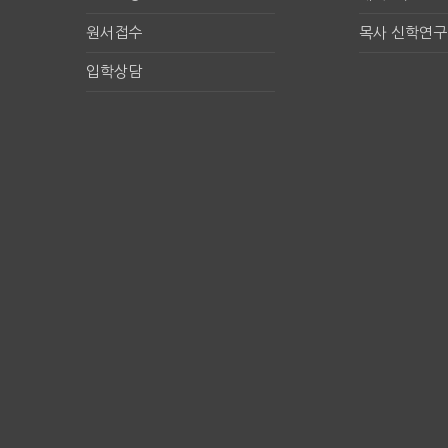
원서접수
목사 신학연
입학상담