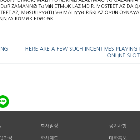
DƏR ZAMANINIZI TƏMIN ETMƏK LAZIMDIR. MOSTBET AZ-DA
TBET AZ, MƏSULIYYƏTLI VƏ MALIYYƏ RISKI AZ OYUN OYNAY
ANINIZA KÖMƏK EDƏCƏK.
ING
HERE ARE A FEW SUCH INCENTIVES PLAYING 
ONLINE SLO
정
학사일정
공지사항
.)과정
학사제도
대학홍보