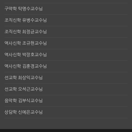
구약학 탁명수교수님
조직신학 유병수교수님
조직신학 최정균교수님
역사신학 조규현교수님
역사신학 박장호교수님
역사신학 김훈경교수님
선교학 최상익교수님
선교학 오석근교수님
음악학 김부식교수님
상담학 신예은교수님