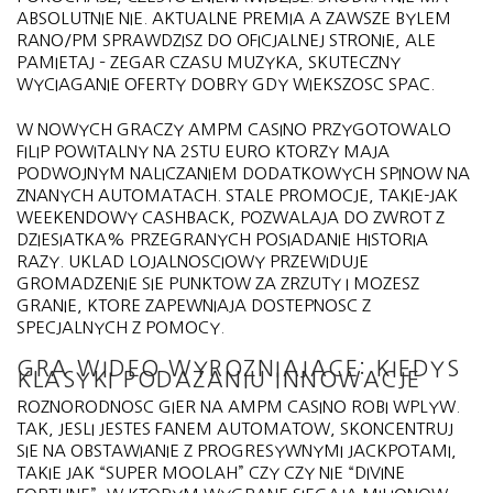
ABSOLUTNIE NIE. AKTUALNE PREMIA A ZAWSZE BYLEM
RANO/PM SPRAWDZISZ DO OFICJALNEJ STRONIE, ALE
PAMIETAJ – ZEGAR CZASU MUZYKA, SKUTECZNY
WYCIAGANIE OFERTY DOBRY GDY WIEKSZOSC SPAC.
W NOWYCH GRACZY AMPM CASINO PRZYGOTOWALO
FILIP POWITALNY NA 2STU EURO KTORZY MAJA
PODWOJNYM NALICZANIEM DODATKOWYCH SPINOW NA
ZNANYCH AUTOMATACH. STALE PROMOCJE, TAKIE-JAK
WEEKENDOWY CASHBACK, POZWALAJA DO ZWROT Z
DZIESIATKA% PRZEGRANYCH POSIADANIE HISTORIA
RAZY. UKLAD LOJALNOSCIOWY PRZEWIDUJE
GROMADZENIE SIE PUNKTOW ZA ZRZUTY I MOZESZ
GRANIE, KTORE ZAPEWNIAJA DOSTEPNOSC Z
SPECJALNYCH Z POMOCY.
GRA WIDEO WYROZNIAJACE: KIEDYS
KLASYKI PODAZANIU INNOWACJE
ROZNORODNOSC GIER NA AMPM CASINO ROBI WPLYW.
TAK, JESLI JESTES FANEM AUTOMATOW, SKONCENTRUJ
SIE NA OBSTAWIANIE Z PROGRESYWNYMI JACKPOTAMI,
TAKIE JAK “SUPER MOOLAH” CZY CZY NIE “DIVINE