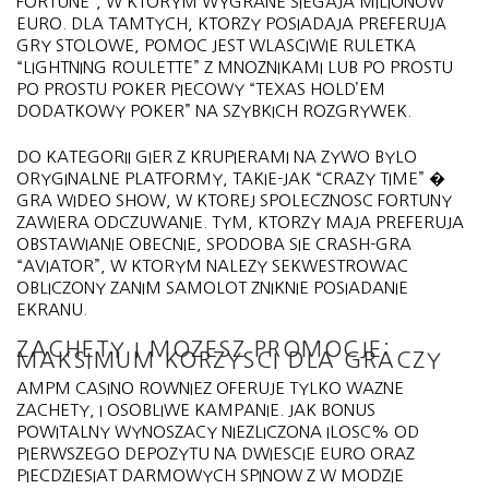
FORTUNE”, W KTORYM WYGRANE SIEGAJA MILIONOW
EURO. DLA TAMTYCH, KTORZY POSIADAJA PREFERUJA
GRY STOLOWE, POMOC JEST WLASCIWIE RULETKA
“LIGHTNING ROULETTE” Z MNOZNIKAMI LUB PO PROSTU
PO PROSTU POKER PIECOWY “TEXAS HOLD’EM
DODATKOWY POKER” NA SZYBKICH ROZGRYWEK.
DO KATEGORII GIER Z KRUPIERAMI NA ZYWO BYLO
ORYGINALNE PLATFORMY, TAKIE-JAK “CRAZY TIME” �
GRA WIDEO SHOW, W KTOREJ SPOLECZNOSC FORTUNY
ZAWIERA ODCZUWANIE. TYM, KTORZY MAJA PREFERUJA
OBSTAWIANIE OBECNIE, SPODOBA SIE CRASH-GRA
“AVIATOR”, W KTORYM NALEZY SEKWESTROWAC
OBLICZONY ZANIM SAMOLOT ZNIKNIE POSIADANIE
EKRANU.
ZACHETY I MOZESZ PROMOCJE:
MAKSIMUM KORZYSCI DLA GRACZY
AMPM CASINO ROWNIEZ OFERUJE TYLKO WAZNE
ZACHETY, I OSOBLIWE KAMPANIE. JAK BONUS
POWITALNY WYNOSZACY NIEZLICZONA ILOSC% OD
PIERWSZEGO DEPOZYTU NA DWIESCIE EURO ORAZ
PIECDZIESIAT DARMOWYCH SPINOW Z W MODZIE