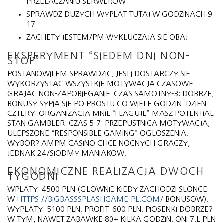
PRZELACZANIU SERWEROW
SPRAWDZ DUZYCH WYPLAT TUTAJ W GODZINACH 9-
17
ZACHETY JESTEM/PM WYKLUCZAJA SIE OBAJ
EKSPERYMENT “SIEDEM DNI NON-
STOP”
POSTANOWILEM SPRAWDZIC, JESLI DOSTARCZY SIE
WYKORZYSTAC WSZYSTKIE MOTYWACJA CZASOWE
GRAJAC NON-ZAPOBIEGANIE. CZAS SAMOTNY-3: DOBRZE,
BONUSY SYPIA SIE PO PROSTU CO WIELE GODZIN. DZIEN
CZTERY: ORGANIZACJA MNIE “FLAGUJE” MASZ POTENTIAL
STAN GAMBLER. CZAS 5-7: PRZEPUSTNICA MOTYWACJA,
ULEPSZONE “RESPONSIBLE GAMING” OGLOSZENIA.
WYBOR? AMPM CASINO CHCE NOCNYCH GRACZY,
JEDNAK 24/SIODMY MANIAKOW.
EKONOMICZNE REALIZACJA DWOCH
TYGODNI
WPLATY: 4500 PLN (GLOWNIE KIEDY ZACHODZI SLONCE
W
HTTPS://BIGBASSSPLASHGAME-PL.COM/
BONUSOW).
WYPLATY: 5100 PLN. PROFIT: 600 PLN. PIOSENKI DOBRZE?
W TYM, NAWET ZABAWKE 80+ KILKA GODZIN. ONI 7.L PLN