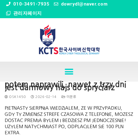
" />
010-3491-7935
dowrydl@naver.com
관리자페이지
potem naprawili, nawet z trzy dni
jest darmowy hajs do spryciarz
OSK1450
2026-02-14
미분류
PIETNASTY SIERPNIA WIEDZIALEM, ZE W PRZYPADKU,
GDY TY ZMIENISZ STREFE CZASOWA Z TELEFONIE, MOZESZ
DOSTAC PREMIA BYLEM I BEDZIESZ PM JEDNOCZESNIE!
UZYLEM NATYCHMIAST PO, ODPLACILEM SIE 100 PLN
EXTRA.