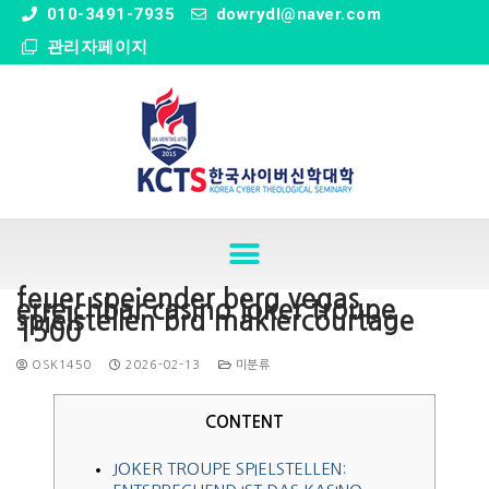
" />
010-3491-7935
dowrydl@naver.com
관리자페이지
feuer speiender berg vegas
erreichbar casino joker troupe
spielstellen brd maklercourtage
1500
OSK1450
2026-02-13
미분류
CONTENT
JOKER TROUPE SPIELSTELLEN: