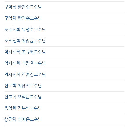
구약학 한인수교수님
구약학 탁명수교수님
조직신학 유병수교수님
조직신학 최정균교수님
역사신학 조규현교수님
역사신학 박장호교수님
역사신학 김훈경교수님
선교학 최상익교수님
선교학 오석근교수님
음악학 김부식교수님
상담학 신예은교수님