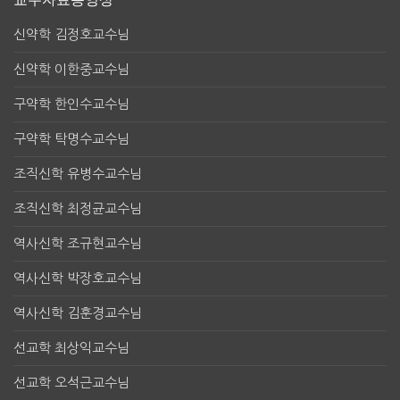
신약학 김정호교수님
신약학 이한중교수님
구약학 한인수교수님
구약학 탁명수교수님
조직신학 유병수교수님
조직신학 최정균교수님
역사신학 조규현교수님
역사신학 박장호교수님
역사신학 김훈경교수님
선교학 최상익교수님
선교학 오석근교수님