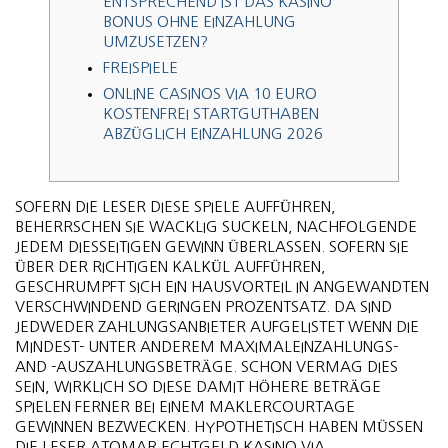
ENTSPRECHEND IST DAS KASINO
BONUS OHNE EINZAHLUNG
UMZUSETZEN?
FREISPIELE
ONLINE CASINOS VIA 10 EURO
KOSTENFREI STARTGUTHABEN
ABZÜGLICH EINZAHLUNG 2026
SOFERN DIE LESER DIESE SPIELE AUFFÜHREN,
BEHERRSCHEN SIE WACKLIG SUCKELN, NACHFOLGENDE
JEDEM DIESSEITIGEN GEWINN ÜBERLASSEN. SOFERN SIE
ÜBER DER RICHTIGEN KALKÜL AUFFÜHREN,
GESCHRUMPFT SICH EIN HAUSVORTEIL IN ANGEWANDTEN
VERSCHWINDEND GERINGEN PROZENTSATZ. DA SIND
JEDWEDER ZAHLUNGSANBIETER AUFGELISTET WENN DIE
MINDEST- UNTER ANDEREM MAXIMALEINZAHLUNGS-
AND -AUSZAHLUNGSBETRÄGE.
SCHON VERMAG DIES
SEIN, WIRKLICH SO DIESE DAMIT HÖHERE BETRÄGE
SPIELEN FERNER BEI EINEM MAKLERCOURTAGE
GEWINNEN BEZWECKEN. HYPOTHETISCH HABEN MÜSSEN
DIE LESER ATOMAR ECHTGELD KASINO VIA