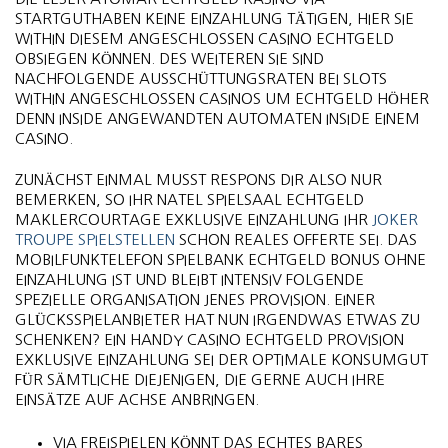
STARTGUTHABEN KEINE EINZAHLUNG TÄTIGEN, HIER SIE
WITHIN DIESEM ANGESCHLOSSEN CASINO ECHTGELD
OBSIEGEN KÖNNEN. DES WEITEREN SIE SIND
NACHFOLGENDE AUSSCHÜTTUNGSRATEN BEI SLOTS
WITHIN ANGESCHLOSSEN CASINOS UM ECHTGELD HÖHER
DENN INSIDE ANGEWANDTEN AUTOMATEN INSIDE EINEM
CASINO.
ZUNÄCHST EINMAL MUSST RESPONS DIR ALSO NUR
BEMERKEN, SO IHR NATEL SPIELSAAL ECHTGELD
MAKLERCOURTAGE EXKLUSIVE EINZAHLUNG IHR
JOKER
TROUPE SPIELSTELLEN
SCHON REALES OFFERTE SEI. DAS
MOBILFUNKTELEFON SPIELBANK ECHTGELD BONUS OHNE
EINZAHLUNG IST UND BLEIBT INTENSIV FOLGENDE
SPEZIELLE ORGANISATION JENES PROVISION. EINER
GLÜCKSSPIELANBIETER HAT NUN IRGENDWAS ETWAS ZU
SCHENKEN? EIN HANDY CASINO ECHTGELD PROVISION
EXKLUSIVE EINZAHLUNG SEI DER OPTIMALE KONSUMGUT
FÜR SÄMTLICHE DIEJENIGEN, DIE GERNE AUCH IHRE
EINSÄTZE AUF ACHSE ANBRINGEN.
VIA FREISPIELEN KÖNNT DAS ECHTES BARES