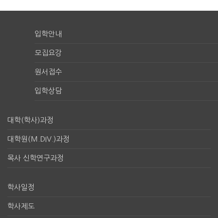
입학안내
모집요강
원서접수
입학상담
대학(학사)과정
대학원(M.DIV.)과정
목사 신학연구과정
학사일정
학사제도