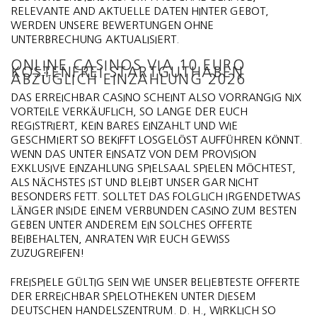
RELEVANTE AND AKTUELLE DATEN HINTER GEBOT,
WERDEN UNSERE BEWERTUNGEN OHNE
UNTERBRECHUNG AKTUALISIERT.
ONLINE CASINOS VIA 10 EURO
KOSTENFREI STARTGUTHABEN
ABZÜGLICH EINZAHLUNG 2026
DAS ERREICHBAR CASINO SCHEINT ALSO VORRANGIG NIX
VORTEILE VERKÄUFLICH, SO LANGE DER EUCH
REGISTRIERT, KEIN BARES EINZAHLT UND WIE
GESCHMIERT SO BEKIFFT LOSGELÖST AUFFÜHREN KÖNNT.
WENN DAS UNTER EINSATZ VON DEM PROVISION
EXKLUSIVE EINZAHLUNG SPIELSAAL SPIELEN MÖCHTEST,
ALS NÄCHSTES IST UND BLEIBT UNSER GAR NICHT
BESONDERS FETT. SOLLTET DAS FOLGLICH IRGENDETWAS
LÄNGER INSIDE EINEM VERBUNDEN CASINO ZUM BESTEN
GEBEN UNTER ANDEREM EIN SOLCHES OFFERTE
BEIBEHALTEN, ANRATEN WIR EUCH GEWISS
ZUZUGREIFEN!
FREISPIELE GÜLTIG SEIN WIE UNSER BELIEBTESTE OFFERTE
DER ERREICHBAR SPIELOTHEKEN UNTER DIESEM
DEUTSCHEN HANDELSZENTRUM. D. H., WIRKLICH SO