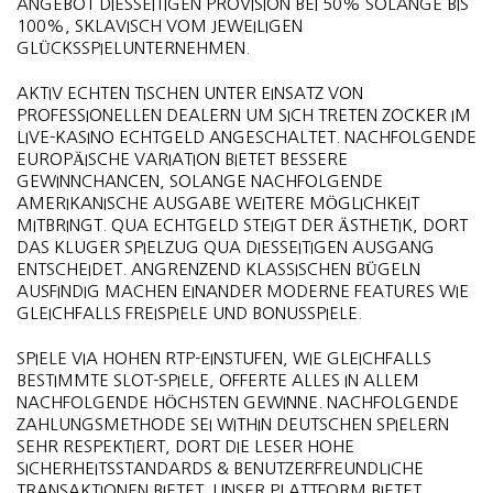
NGEBOT DIESSEITIGEN PROVISION BEI 50% SOLANGE BIS 1
00%, SKLAVISCH VOM JEWEILIGEN G
LÜCKSSPIELUNTERNEHMEN.
AKTIV ECHTEN TISCHEN UNTER EINSATZ VON
PROFESSIONELLEN DEALERN UM SICH TRETEN ZOCKER IM
LIVE-KASINO ECHTGELD ANGESCHALTET. NACHFOLGENDE
EUROPÄISCHE VARIATION BIETET BESSERE
GEWINNCHANCEN, SOLANGE NACHFOLGENDE
AMERIKANISCHE AUSGABE WEITERE MÖGLICHKEIT
MITBRINGT. QUA ECHTGELD STEIGT DER ÄSTHETIK, DORT
DAS KLUGER SPIELZUG QUA DIESSEITIGEN AUSGANG
ENTSCHEIDET. ANGRENZEND KLASSISCHEN BÜGELN
AUSFINDIG MACHEN EINANDER MODERNE FEATURES WIE
GLEICHFALLS FREISPIELE UND BONUSSPIELE.
SPIELE VIA HOHEN RTP-EINSTUFEN, WIE GLEICHFALLS
BESTIMMTE SLOT-SPIELE, OFFERTE ALLES IN ALLEM
NACHFOLGENDE HÖCHSTEN GEWINNE. NACHFOLGENDE
ZAHLUNGSMETHODE SEI WITHIN DEUTSCHEN SPIELERN
SEHR RESPEKTIERT, DORT DIE LESER HOHE
SICHERHEITSSTANDARDS & BENUTZERFREUNDLICHE
TRANSAKTIONEN BIETET. UNSER PLATTFORM BIETET