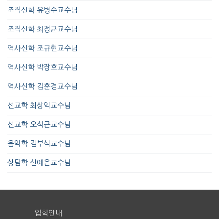
조직신학 유병수교수님
조직신학 최정균교수님
역사신학 조규현교수님
역사신학 박장호교수님
역사신학 김훈경교수님
선교학 최상익교수님
선교학 오석근교수님
음악학 김부식교수님
상담학 신예은교수님
입학안내