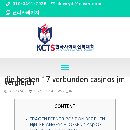
" />
010-3491-7935
dowrydl@naver.com
관리자페이지
die besten 17 verbunden casinos im
vergleich
OSK1450
2026-02-14
미분류
CONTENT
FRAGEN FERNER POSITION BEZIEHEN
HINTER ANGESCHLOSSEN CASINOS