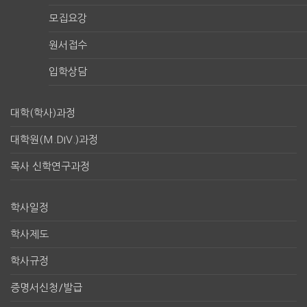
모집요강
원서접수
입학상담
대학(학사)과정
대학원(M.DIV.)과정
목사 신학연구과정
학사일정
학사제도
학사규정
증명서신청/발급