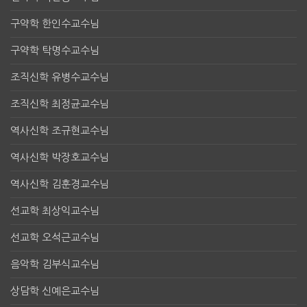
구약학 한인수교수님
구약학 탁명수교수님
조직신학 유병수교수님
조직신학 최정균교수님
역사신학 조규현교수님
역사신학 박장호교수님
역사신학 김훈경교수님
선교학 최상익교수님
선교학 오석근교수님
음악학 김부식교수님
상담학 신예은교수님