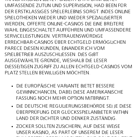
UMFASSENDE ZUTUN UND SUPERVISION, HAD BEEN FÜR
DER ERSTKLASSIGES SPIELERLEBNIS SORGT. INDES ONLINE
SPIELOTHEKEN WIEDER UND WIEDER SPEZIALISIERTER
WERDEN, OFFERTE ONLINE-CASINOS DIE EINE BREITERE
WAHL EINGESCHALTET AUFFÜHREN UND UMFASSENDERE
SERVICELEISTUNGEN. VERTRAUENSWÜRDIGE
ERREICHBAR-CASINOS ÜBER ECHTGELD ERMÖGLICHEN
PARECE DIESEN KUNDEN, EINANDER ICH VOM
SPIELBETRIEB AUSZUSCHLIESSEN. DIES GIBT A
USGEWÄHLTE GRÜNDE, WESHALB DIE LESER D
IESSEITIGEN ZUGRIFF ZU ALLEN ECHTGELD-CASINOS VOM P
LATZ STELLEN BEWILLIGEN MÖCHTEN.
DIE EUROPÄISCHE VARIANTE BIETET BESSERE
GEWINNCHANCEN, DABEI DIESE AMERIKANISCHE
FASSUNG NOCH MEHR OPTION MITBRINGT.
DIE DEUTSCHE REGULIERUNGSBEHÖRDE SEI JE DIESE
ÜBERPRÜFUNG DER GLÜCKSSPIELANBIETER WITHIN
LAND DER DICHTER UND DENKER ZUSTÄNDIG.
ZOCKER SOLLTEN ZUSICHERN, AUF DIESE WEISE
UNSER KASINO, AS PART OF UNSEREM DIE LESER