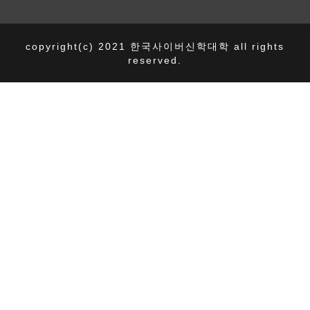
copyright(c) 2021 한국사이버신학대학 all rights
reserved.