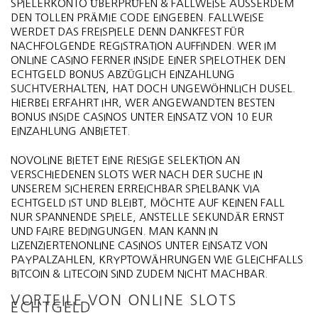
SPIELERKONTO ÜBERPRÜFEN & FALLWEISE AUSSERDEM D
EN TOLLEN PRÄMIE CODE EINGEBEN. FALLWEISE W
ERDET DAS FREISPIELE DENN DANKFEST FÜR N
ACHFOLGENDE REGISTRATION AUFFINDEN. WER IM O
NLINE CASINO FERNER INSIDE EINER SPIELOTHEK DEN E
CHTGELD BONUS ABZÜGLICH EINZAHLUNG S
UCHTVERHALTEN, HAT DOCH UNGEWÖHNLICH DUSEL. H
IERBEI ERFAHRT IHR, WER ANGEWANDTEN BESTEN B
ONUS INSIDE CASINOS UNTER EINSATZ VON 10 EUR E
INZAHLUNG ANBIETET.
NOVOLINE BIETET EINE RIESIGE SELEKTION AN
VERSCHIEDENEN SLOTS WER NACH DER SUCHE IN
UNSEREM SICHEREN ERREICHBAR SPIELBANK VIA
ECHTGELD IST UND BLEIBT, MÖCHTE AUF KEINEN FALL
NUR SPANNENDE SPIELE, ANSTELLE SEKUNDÄR ERNST
UND FAIRE BEDINGUNGEN. MAN KANN IN
LIZENZIERTENONLINE CASINOS UNTER EINSATZ VON
PAYPALZAHLEN, KRYPTOWÄHRUNGEN WIE GLEICHFALLS
BITCOIN & LITECOIN SIND ZUDEM NICHT MACHBAR.
VORTEILE VON ONLINE SLOTS
ECHTGELD