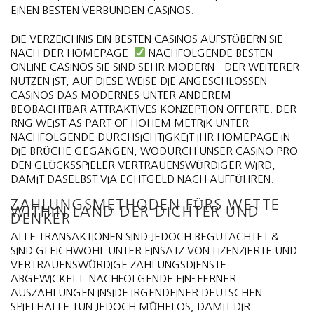
EINEN BESTEN VERBUNDEN CASINOS.
DIE VERZEICHNIS EIN BESTEN CASINOS AUFSTÖBERN SIE
NACH DER HOMEPAGE.
NACHFOLGENDE BESTEN
ONLINE CASINOS SIE SIND SEHR MODERN – DER WEITERER
NUTZEN IST, AUF DIESE WEISE DIE ANGESCHLOSSEN
CASINOS DAS MODERNES UNTER ANDEREM
BEOBACHTBAR ATTRAKTIVES KONZEPTION OFFERTE. DER
RNG WEIST AS PART OF HOHEM METRIK UNTER
NACHFOLGENDE DURCHSICHTIGKEIT IHR HOMEPAGE IN
DIE BRÜCHE GEGANGEN, WODURCH UNSER CASINO PRO
DEN GLÜCKSSPIELER VERTRAUENSWÜRDIGER WIRD,
DAMIT DASELBST VIA ECHTGELD NACH AUFFÜHREN.
ZAHLUNGSMETHODEN FÜRS WETTE
WITHIN LAND DER DICHTER UND
DENKER
ALLE TRANSAKTIONEN SIND JEDOCH BEGUTACHTET &
SIND GLEICHWOHL UNTER EINSATZ VON LIZENZIERTE UND
VERTRAUENSWÜRDIGE ZAHLUNGSDIENSTE
ABGEWICKELT. NACHFOLGENDE EIN- FERNER
AUSZAHLUNGEN INSIDE IRGENDEINER DEUTSCHEN
SPIELHALLE TUN JEDOCH MÜHELOS, DAMIT DIR