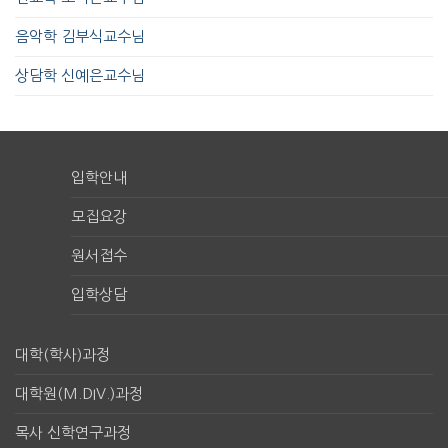
음악학 김부식교수님
상담학 신예은교수님
입학안내
모집요강
원서접수
입학상담
대학(학사)과정
대학원(M.DIV.)과정
목사 신학연구과정