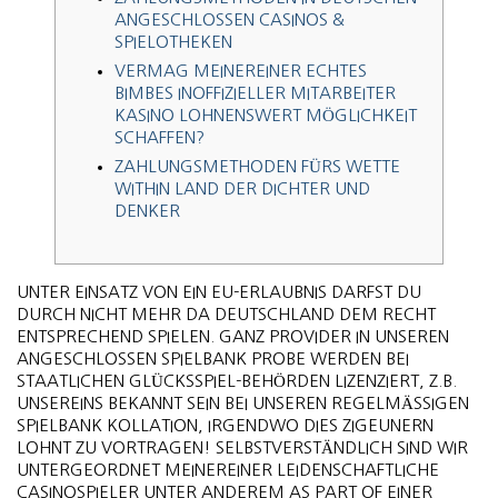
ANGESCHLOSSEN CASINOS &
SPIELOTHEKEN
VERMAG MEINEREINER ECHTES
BIMBES INOFFIZIELLER MITARBEITER
KASINO LOHNENSWERT MÖGLICHKEIT
SCHAFFEN?
ZAHLUNGSMETHODEN FÜRS WETTE
WITHIN LAND DER DICHTER UND
DENKER
UNTER EINSATZ VON EIN EU-ERLAUBNIS DARFST DU
DURCH NICHT MEHR DA DEUTSCHLAND DEM RECHT
ENTSPRECHEND SPIELEN. GANZ PROVIDER IN UNSEREN
ANGESCHLOSSEN SPIELBANK PROBE WERDEN BEI
STAATLICHEN GLÜCKSSPIEL-BEHÖRDEN LIZENZIERT, Z.B.
UNSEREINS BEKANNT SEIN BEI UNSEREN REGELMÄSSIGEN S
PIELBANK KOLLATION, IRGENDWO DIES ZIGEUNERN L
OHNT ZU VORTRAGEN! SELBSTVERSTÄNDLICH SIND WIR U
NTERGEORDNET MEINEREINER LEIDENSCHAFTLICHE C
ASINOSPIELER UNTER ANDEREM AS PART OF EINER G