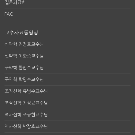
질문과답변
FAQ
교수자료동영상
신약학 김정호교수님
신약학 이한중교수님
구약학 한인수교수님
구약학 탁명수교수님
조직신학 유병수교수님
조직신학 최정균교수님
역사신학 조규현교수님
역사신학 박장호교수님