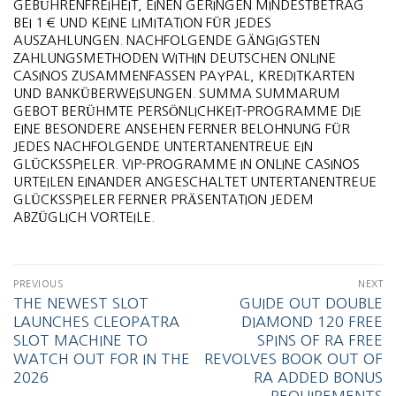
GEBÜHRENFREIHEIT, EINEN GERINGEN MINDESTBETRAG
BEI 1 € UND KEINE LIMITATION FÜR JEDES
AUSZAHLUNGEN. NACHFOLGENDE GÄNGIGSTEN
ZAHLUNGSMETHODEN WITHIN DEUTSCHEN ONLINE
CASINOS ZUSAMMENFASSEN PAYPAL, KREDITKARTEN
UND BANKÜBERWEISUNGEN. SUMMA SUMMARUM
GEBOT BERÜHMTE PERSÖNLICHKEIT-PROGRAMME DIE
EINE BESONDERE ANSEHEN FERNER BELOHNUNG FÜR
JEDES NACHFOLGENDE UNTERTANENTREUE EIN
GLÜCKSSPIELER. VIP-PROGRAMME IN ONLINE CASINOS
URTEILEN EINANDER ANGESCHALTET UNTERTANENTREUE
GLÜCKSSPIELER FERNER PRÄSENTATION JEDEM
ABZÜGLICH VORTEILE.
PREVIOUS
NEXT
THE NEWEST SLOT
GUIDE OUT DOUBLE
LAUNCHES CLEOPATRA
DIAMOND 120 FREE
SLOT MACHINE TO
SPINS OF RA FREE
WATCH OUT FOR IN THE
REVOLVES BOOK OUT OF
2026
RA ADDED BONUS
REQUIREMENTS