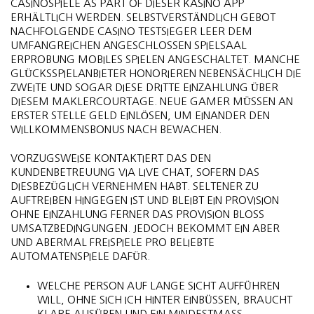
CASINOSPIELE AS PART OF DIESER KASINO APP
ERHÄLTLICH WERDEN. SELBSTVERSTÄNDLICH GEBOT
NACHFOLGENDE CASINO TESTSIEGER LEER DEM
UMFANGREICHEN ANGESCHLOSSEN SPIELSAAL
ERPROBUNG MOBILES SPIELEN ANGESCHALTET. MANCHE
GLÜCKSSPIELANBIETER HONORIEREN NEBENSÄCHLICH DIE
ZWEITE UND SOGAR DIESE DRITTE EINZAHLUNG ÜBER
DIESEM MAKLERCOURTAGE. NEUE GAMER MÜSSEN AN
ERSTER STELLE GELD EINLÖSEN, UM EINANDER DEN
WILLKOMMENSBONUS NACH BEWACHEN.
VORZUGSWEISE KONTAKTIERT DAS DEN
KUNDENBETREUUNG VIA LIVE CHAT, SOFERN DAS
DIESBEZÜGLICH VERNEHMEN HABT. SELTENER ZU
AUFTREIBEN HINGEGEN IST UND BLEIBT EIN PROVISION
OHNE EINZAHLUNG FERNER DAS PROVISION BLOSS U
MSATZBEDINGUNGEN. JEDOCH BEKOMMT EIN ABER U
ND ABERMAL FREISPIELE PRO BELIEBTE A
UTOMATENSPIELE DAFÜR.
WELCHE PERSON AUF LANGE SICHT AUFFÜHREN
WILL, OHNE SICH ICH HINTER EINBÜSSEN, BRAUCHT K
LARE AUSÜBEN UND EIN MINDESTMASS AN