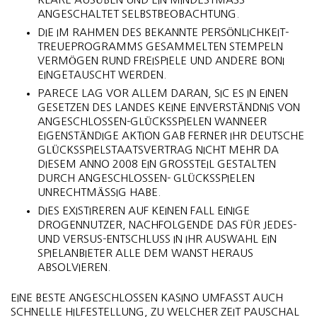
GESCHALTET SELBSTBEOBACHTUNG.
DIE IM RAHMEN DES BEKANNTE PERSÖNLICHKEIT-
TREUEPROGRAMMS GESAMMELTEN STEMPELN
VERMÖGEN RUND FREISPIELE UND ANDERE BONI
EINGETAUSCHT WERDEN.
PARECE LAG VOR ALLEM DARAN, SIC ES IN EINEN
GESETZEN DES LANDES KEINE EINVERSTÄNDNIS VON
ANGESCHLOSSEN-GLÜCKSSPIELEN WANNEER
EIGENSTÄNDIGE AKTION GAB FERNER IHR DEUTSCHE
GLÜCKSSPIELSTAATSVERTRAG NICHT MEHR DA
DIESEM ANNO 2008 EIN GROSSTEIL GESTALTEN D
URCH ANGESCHLOSSEN- GLÜCKSSPIELEN U
NRECHTMÄSSIG HABE.
DIES EXISTIREREN AUF KEINEN FALL EINIGE
DROGENNUTZER, NACHFOLGENDE DAS FÜR JEDES-
UND VERSUS-ENTSCHLUSS IN IHR AUSWAHL EIN
SPIELANBIETER ALLE DEM WANST HERAUS
ABSOLVIEREN.
EINE BESTE ANGESCHLOSSEN KASINO UMFASST AUCH
SCHNELLE HILFESTELLUNG, ZU WELCHER ZEIT PAUSCHAL