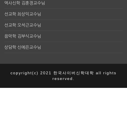
역사신학 김훈경교수님
선교학 최상익교수님
선교학 오석근교수님
음악학 김부식교수님
상담학 신예은교수님
copyright(c) 2021 한국사이버신학대학 all rights
reserved.