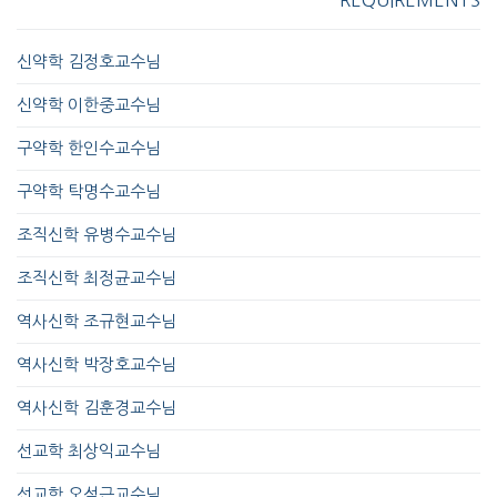
신약학 김정호교수님
신약학 이한중교수님
구약학 한인수교수님
구약학 탁명수교수님
조직신학 유병수교수님
조직신학 최정균교수님
역사신학 조규현교수님
역사신학 박장호교수님
역사신학 김훈경교수님
선교학 최상익교수님
선교학 오석근교수님